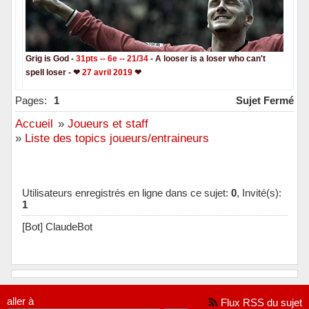
Grig is God -
31pts -- 6e -- 21/34
- A looser is a loser who can't
spell loser - ❤
27 avril 2019
❤
Hors ligne
Pages:
1
Sujet Fermé
Accueil
»
Joueurs et staff
»
Liste des topics joueurs/entraineurs
Utilisateurs enregistrés en ligne dans ce sujet:
0
, Invité(s):
1
[Bot] ClaudeBot
aller à
Flux RSS du sujet