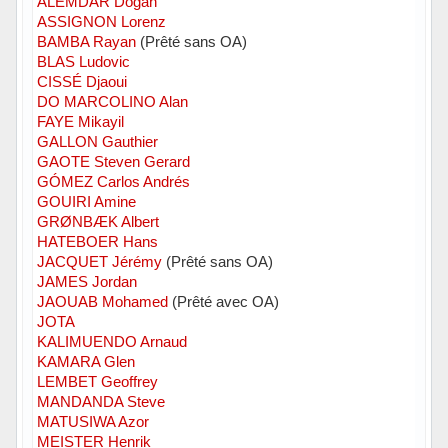
ALEMDAR Dogan
ASSIGNON Lorenz
BAMBA Rayan
(Prêté sans OA)
BLAS Ludovic
CISSÉ Djaoui
DO MARCOLINO Alan
FAYE Mikayil
GALLON Gauthier
GAOTE Steven Gerard
GÓMEZ Carlos Andrés
GOUIRI Amine
GRØNBÆK Albert
HATEBOER Hans
JACQUET Jérémy
(Prêté sans OA)
JAMES Jordan
JAOUAB Mohamed
(Prêté avec OA)
JOTA
KALIMUENDO Arnaud
KAMARA Glen
LEMBET Geoffrey
MANDANDA Steve
MATUSIWA Azor
MEISTER Henrik