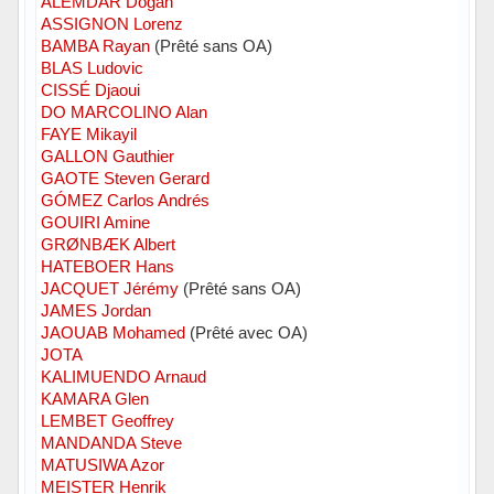
ALEMDAR Dogan
ASSIGNON Lorenz
BAMBA Rayan
(Prêté sans OA)
BLAS Ludovic
CISSÉ Djaoui
DO MARCOLINO Alan
FAYE Mikayil
GALLON Gauthier
GAOTE Steven Gerard
GÓMEZ Carlos Andrés
GOUIRI Amine
GRØNBÆK Albert
HATEBOER Hans
JACQUET Jérémy
(Prêté sans OA)
JAMES Jordan
JAOUAB Mohamed
(Prêté avec OA)
JOTA
KALIMUENDO Arnaud
KAMARA Glen
LEMBET Geoffrey
MANDANDA Steve
MATUSIWA Azor
MEISTER Henrik