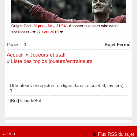
Grig is God -
31pts -- 6e -- 21/34
- A looser is a loser who can't
spell loser - ❤
27 avril 2019
❤
Hors ligne
Pages:
1
Sujet Fermé
Accueil
»
Joueurs et staff
»
Liste des topics joueurs/entraineurs
Utilisateurs enregistrés en ligne dans ce sujet:
0
, Invité(s):
1
[Bot] ClaudeBot
aller à
Flux RSS du sujet