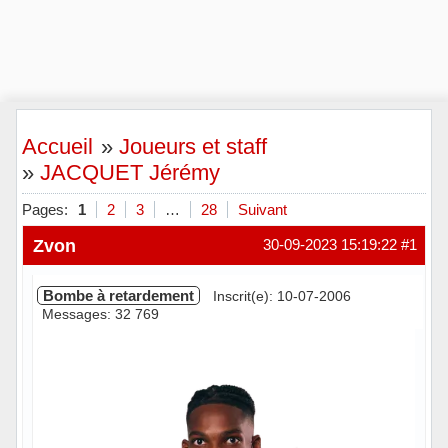
Accueil
»
Joueurs et staff
»
JACQUET Jérémy
Pages:
1
2
3
…
28
Suivant
Zvon
30-09-2023 15:19:22
#1
Bombe à retardement
Inscrit(e): 10-07-2006
Messages: 32 769