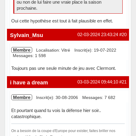
ou non de lui faire une vraie place la saison
prochaine.
Oui cette hypothèse est tout à fait plausible en effet.
Sylvain_Msu
02-03-2024 23:43:24
#20
Membre
Localisation: Vitré
Inscrit(e): 19-07-2022
Messages: 1 598
Toujours pas une seule minute de jeu avec Clermont.
Hors ligne
i have a dream
03-03-2024 09:44:10
#21
Membre
Inscrit(e): 30-08-2006
Messages: 7 682
Et pourtant quand tu vois la défense hier soir..
catastrophique.
On a besoin de la coupe d'Europe pour exister, faites briller nos