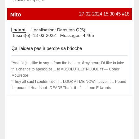
Hors ligne
Nito
27-02-2024 15:30:45
#18
banni
Localisation: Dans ton Q(S)I
Inscrit(e): 13-03-2022
Messages: 4 465
Ça l’aidera pas à perdre sa brioche
“And I’d just like to say… from the bottom of my heart, I’d like to take
this chance to apologize… to ABSOLUTELY NOBODY!”― Conor
McGregor
“They all said I couldn’t do it… LOOK AT ME NOW!!! Level it… Pound
for pound!! Headshot : DEAD!! That’s it…” ― Leon Edwards
Hors ligne