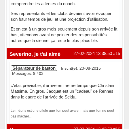
comprendre les attentes du coach.
Ses représentants et les clubs devaient avoir évoquer
son futur temps de jeu, et une projection d'utilisation.
Et on est à un gros mois seulement depuis son arrivée là
bas, attendons avant de pointer des responsabilités
autres que la sienne, ça reste le plus plausible.
Hors ligne
Severino, je t'ai aimé
27-02-2024 13:38:50
#15
Séparateur de baston
Inscrit(e): 20-08-2015
Messages: 9 403
c'était prévisible, il arrive en même temps que Chrislain
Matsima. En gros, Jacquet est un "cadeau" de Rennes
dans le cadre de l'arrivée de Seidu...
Le mépris est une pilule que l'on peut avaler mais que l'on ne peut
pas mâcher...
Hors ligne