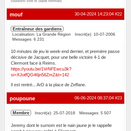
couleurs! Vive le Stade Rennais
Hors ligne
mouf
30-04-2024 14:23:04
#22
Entraîneur des gardiens
Localisation: La Grande Région
Inscrit(e): 10-07-2006
Messages: 6 231
10 minutes de jeu le week-end dernier, et première passe
décisive de Jacquet, pour une belle victoire 4-1 de
Clermont face à Reims.
https://youtu.be/1VrNFEwcu3k?
si=XJotfQG46jn56ZmZ&t=142
Il est rentré... ArD à la place de Zeffane.
Hors ligne
poupoune
06-06-2024 08:37:04
#23
Membre
Inscrit(e): 25-07-2018
Messages: 5 507
Jeremy dont le surnom est le nain jaune je le rappelle