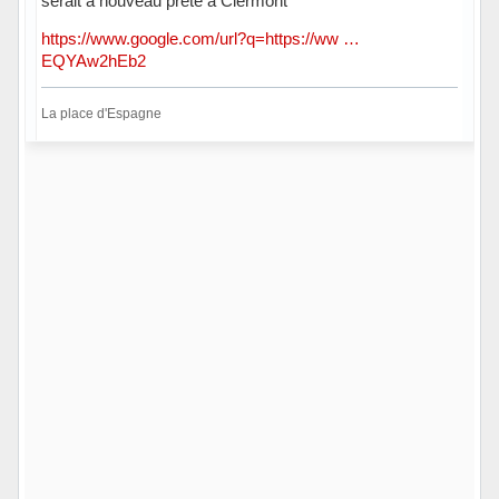
serait à nouveau prêté à Clermont
https://www.google.com/url?q=https://ww …
EQYAw2hEb2
La place d'Espagne
Hors ligne