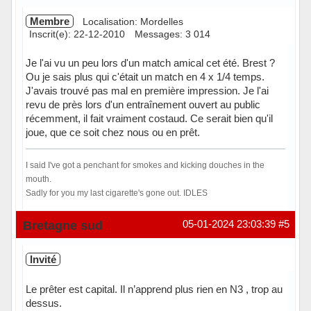
Membre
Localisation: Mordelles
Inscrit(e): 22-12-2010
Messages: 3 014
Je l'ai vu un peu lors d'un match amical cet été. Brest ?
Ou je sais plus qui c'était un match en 4 x 1/4 temps.
J'avais trouvé pas mal en première impression. Je l'ai
revu de près lors d'un entraînement ouvert au public
récemment, il fait vraiment costaud. Ce serait bien qu'il
joue, que ce soit chez nous ou en prêt.
I said I've got a penchant for smokes and kicking douches in the
mouth.
Sadly for you my last cigarette's gone out. IDLES
Hors ligne
Bretagne sud
05-01-2024 23:03:39
#5
Invité
Le prêter est capital. Il n’apprend plus rien en N3 , trop au
dessus.