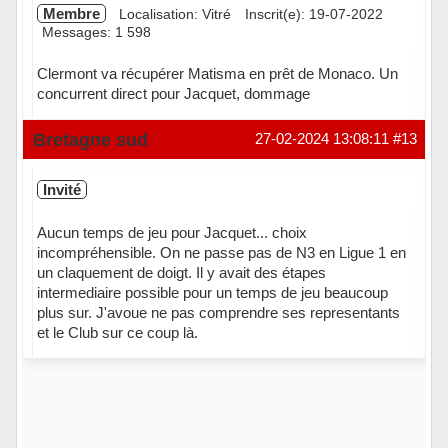
Membre
Localisation: Vitré
Inscrit(e): 19-07-2022
Messages: 1 598
Clermont va récupérer Matisma en prêt de Monaco. Un
concurrent direct pour Jacquet, dommage
Hors ligne
Bretagne sud
27-02-2024 13:08:11
#13
Invité
Aucun temps de jeu pour Jacquet... choix
incompréhensible. On ne passe pas de N3 en Ligue 1 en
un claquement de doigt. Il y avait des étapes
intermediaire possible pour un temps de jeu beaucoup
plus sur. J'avoue ne pas comprendre ses representants
et le Club sur ce coup là.