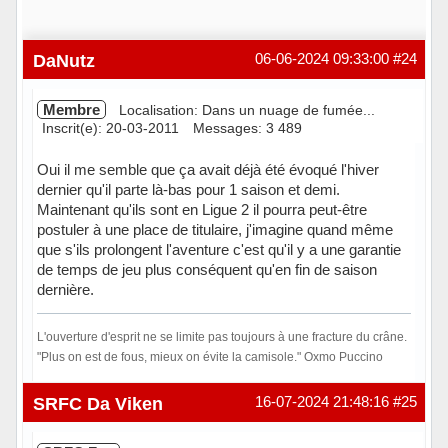
DaNutz
06-06-2024 09:33:00
#24
Membre
Localisation: Dans un nuage de fumée...
Inscrit(e): 20-03-2011
Messages: 3 489
Oui il me semble que ça avait déjà été évoqué l'hiver
dernier qu'il parte là-bas pour 1 saison et demi.
Maintenant qu'ils sont en Ligue 2 il pourra peut-être
postuler à une place de titulaire, j'imagine quand même
que s'ils prolongent l'aventure c'est qu'il y a une garantie
de temps de jeu plus conséquent qu'en fin de saison
dernière.
L'ouverture d'esprit ne se limite pas toujours à une fracture du crâne.
"Plus on est de fous, mieux on évite la camisole." Oxmo Puccino
En ligne
SRFC Da Viken
16-07-2024 21:48:16
#25