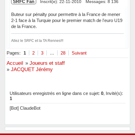
SRFC Fan
Inscrit(e): 22-11-2010
Messages: 8 136
Buteur sur pénalty pour permettre à la France de mener
2-1 face à la Turquie pour le premier match de l'euro U19
de la France.
Allez le SRFC et la TA Rennes!!!
Hors ligne
Pages:
1
2
3
…
28
Suivant
Accueil
»
Joueurs et staff
»
JACQUET Jérémy
Utilisateurs enregistrés en ligne dans ce sujet:
0
, Invité(s):
1
[Bot] ClaudeBot