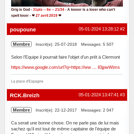
Grig is God -
31pts -- 6e -- 21/34
- A looser is a loser who can't
spell loser - ❤
27 avril 2019
❤
Hors ligne
poupoune
05-01-2024 13:28:12
#2
Membre
Inscrit(e): 25-07-2018
Messages: 5 507
Selon l’Equipe il pourrait faire l’objet d’un prêt à Clermont
https://www.google.com/url?q=https://ww … ll3jpwWims
La place d'Espagne
Hors ligne
RCK.Breizh
05-01-2024 13:47:41
#3
Membre
Inscrit(e): 22-12-2017
Messages: 2 047
Ca serait une bonne chose. On ne parle pas de lui mais
sachez qu'il est tout de même capitaine de l'équipe de