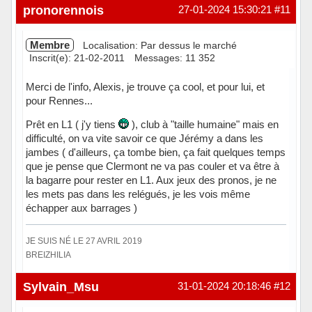
Hors ligne
pronorennois
27-01-2024 15:30:21
#11
Membre
Localisation: Par dessus le marché
Inscrit(e): 21-02-2011
Messages: 11 352
Merci de l'info, Alexis, je trouve ça cool, et pour lui, et
pour Rennes...
Prêt en L1 ( j'y tiens
), club à "taille humaine" mais en
difficulté, on va vite savoir ce que Jérémy a dans les
jambes ( d'ailleurs, ça tombe bien, ça fait quelques temps
que je pense que Clermont ne va pas couler et va être à
la bagarre pour rester en L1. Aux jeux des pronos, je ne
les mets pas dans les relégués, je les vois même
échapper aux barrages )
JE SUIS NÉ LE 27 AVRIL 2019
BREIZHILIA
Hors ligne
Sylvain_Msu
31-01-2024 20:18:46
#12