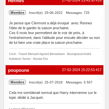
Hermes
27-02-2024 13:43:50
#16
Membre
Inscrit(e): 29-06-2022
Messages: 725
Je pense que Clermont a déjà évoqué avec Rennes
l'idée de le garder la saison prochaine.
Ces 6 mois leur permettent de le voir de près, à
l'entraînement, dans l'attitude pour ensuite décider ou non
de lui faire une vraie place la saison prochaine.
Cech - Traoré Mensah Aguerd Bensebaini - Bourigeaud André
Kallstrom Terrier - Nonda Frei
Hors ligne
poupoune
27-02-2024 15:22:53
#17
Membre
Inscrit(e): 25-07-2018
Messages: 5 507
Cela me semblerait normal que Harry intervienne sur le
topic dédié à Jacquet.
La place d'Espagne