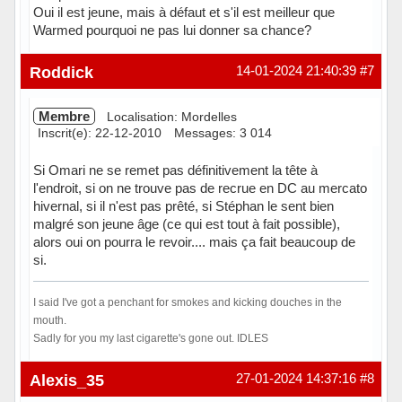
Oui il est jeune, mais à défaut et s'il est meilleur que
Warmed pourquoi ne pas lui donner sa chance?
Hors ligne
Roddick
14-01-2024 21:40:39
#7
Membre
Localisation: Mordelles
Inscrit(e): 22-12-2010
Messages: 3 014
Si Omari ne se remet pas définitivement la tête à
l'endroit, si on ne trouve pas de recrue en DC au mercato
hivernal, si il n'est pas prêté, si Stéphan le sent bien
malgré son jeune âge (ce qui est tout à fait possible),
alors oui on pourra le revoir.... mais ça fait beaucoup de
si.
I said I've got a penchant for smokes and kicking douches in the
mouth.
Sadly for you my last cigarette's gone out. IDLES
Hors ligne
Alexis_35
27-01-2024 14:37:16
#8