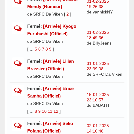
01-02-2025
Mendy (Rumeur)
19:26:38
de yannickNY
de SRFC Da Viken
[
2
]
Fermé:
[Arrivée] Kyogo
01-02-2025
Furuhashi (Officiel)
18:49:36
de SRFC Da Viken
de BillyJeans
[
5
6
7
8
9
]
…
Fermé:
[Arrivée] Lilian
31-01-2025
Brassier (Officiel)
23:39:08
de SRFC Da Viken
de SRFC Da Viken
Fermé:
[Arrivée] Brice
15-01-2025
Samba (Officiel)
23:10:57
de SRFC Da Viken
de BABATH
[
8
9
10
11
12
]
…
Fermé:
[Arrivée] Seko
02-01-2025
Fofana (Officiel)
14:16:48