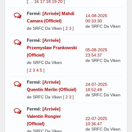
[
16
17
18
19
20
]
…
Fermé:
[Arrivée] Mahdi
14-08-2025
Camara (Officiel)
00:33:30
de SRFC Da Viken
de SRFC Da Viken
[
2
3
]
Fermé:
[Arrivée]
Przemyslaw Frankowski
05-08-2025
(Officiel)
23:54:37
de SRFC Da Viken
de SRFC Da Viken
[
2
3
4
5
]
Fermé:
[Arrivée]
24-07-2025
Quentin Merlin (Officiel)
18:52:49
de SRFC Da Viken
de SRFC Da Viken
[
2
3
]
Fermé:
[Arrivée]
Valentin Rongier
22-07-2025
(Officiel)
10:36:47
de SRFC Da Viken
de SRFC Da Viken