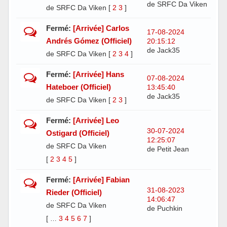
de SRFC Da Viken
de SRFC Da Viken
[
2
3
]
Fermé:
[Arrivée] Carlos
17-08-2024
Andrés Gómez (Officiel)
20:15:12
de Jack35
de SRFC Da Viken
[
2
3
4
]
Fermé:
[Arrivée] Hans
07-08-2024
Hateboer (Officiel)
13:45:40
de Jack35
de SRFC Da Viken
[
2
3
]
Fermé:
[Arrivée] Leo
30-07-2024
Ostigard (Officiel)
12:25:07
de SRFC Da Viken
de Petit Jean
[
2
3
4
5
]
Fermé:
[Arrivée] Fabian
31-08-2023
Rieder (Officiel)
14:06:47
de SRFC Da Viken
de Puchkin
[
3
4
5
6
7
]
…