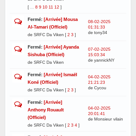
[
8
9
10
11
12
]
…
Fermé:
[Arrivée] Mousa
08-02-2025
Al-Tamari (Officiel)
01:31:33
de tony34
de SRFC Da Viken
[
2
3
]
Fermé:
[Arrivée] Ayanda
07-02-2025
Sishuba (Officiel)
15:03:34
de yannickNY
de SRFC Da Viken
Fermé:
[Arrivée] Ismaël
04-02-2025
Koné (Officiel)
21:21:23
de Cycou
de SRFC Da Viken
[
2
3
]
Fermé:
[Arrivée]
04-02-2025
Anthony Rouault
20:01:41
(Officiel)
de Monsieur vilain
de SRFC Da Viken
[
2
3
4
]