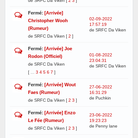
de SRFC Da Viken
[
2
3
]
Fermé:
[Arrivée]
02-09-2022
Christopher Wooh
17:57:19
(Rumeur)
de SRFC Da Viken
de SRFC Da Viken
[
2
]
Fermé:
[Arrivée] Joe
01-08-2022
Rodon (Officiel)
23:04:31
de SRFC Da Viken
de SRFC Da Viken
[
3
4
5
6
7
]
…
Fermé:
[Arrivée] Wout
27-06-2022
Faes (Rumeur)
16:31:29
de Puchkin
de SRFC Da Viken
[
2
3
]
Fermé:
[Arrivée] Enzo
23-06-2022
Le Fée (Rumeur)
19:23:23
de Penny lane
de SRFC Da Viken
[
2
3
]