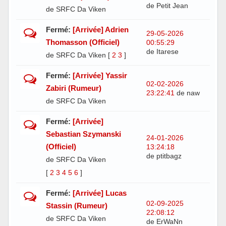
de Petit Jean
de SRFC Da Viken
Fermé:
[Arrivée] Adrien
29-05-2026
Thomasson (Officiel)
00:55:29
de Itarese
de SRFC Da Viken
[
2
3
]
Fermé:
[Arrivée] Yassir
02-02-2026
Zabiri (Rumeur)
23:22:41
de naw
de SRFC Da Viken
Fermé:
[Arrivée]
Sebastian Szymanski
24-01-2026
(Officiel)
13:24:18
de ptitbagz
de SRFC Da Viken
[
2
3
4
5
6
]
Fermé:
[Arrivée] Lucas
02-09-2025
Stassin (Rumeur)
22:08:12
de SRFC Da Viken
de ErWaNn