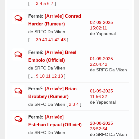
[
3
4
5
6
7
]
…
Fermé:
[Arrivée] Conrad
02-09-2025
Harder (Rumeur)
15:02:11
de SRFC Da Viken
de Yapadmal
[
39
40
41
42
43
]
…
Fermé:
[Arrivée] Breel
01-09-2025
Embolo (Officiel)
22:04:42
de SRFC Da Viken
de SRFC Da Viken
[
9
10
11
12
13
]
…
Fermé:
[Arrivée] Brian
01-09-2025
Brobbey (Rumeur)
11:56:32
de Yapadmal
de SRFC Da Viken
[
2
3
4
]
Fermé:
[Arrivée]
28-08-2025
Esteban Lepaul (Officiel)
23:52:54
de SRFC Da Viken
de SRFC Da Viken