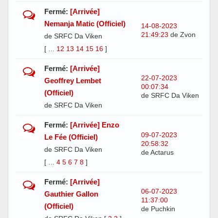
Fermé:
[Arrivée]
Nemanja Matic (Officiel)
14-08-2023
21:49:23
de Zvon
de SRFC Da Viken
[
12
13
14
15
16
]
…
Fermé:
[Arrivée]
22-07-2023
Geoffrey Lembet
00:07:34
(Officiel)
de SRFC Da Viken
de SRFC Da Viken
Fermé:
[Arrivée] Enzo
09-07-2023
Le Fée (Officiel)
20:58:32
de SRFC Da Viken
de Actarus
[
4
5
6
7
8
]
…
Fermé:
[Arrivée]
06-07-2023
Gauthier Gallon
11:37:00
(Officiel)
de Puchkin