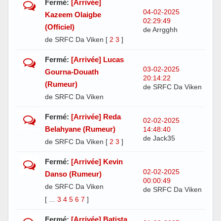
Fermé:
[Arrivée]
04-02-2025
Kazeem Olaigbe
02:29:49
(Officiel)
de Arrgghh
de SRFC Da Viken
[
2
3
]
Fermé:
[Arrivée] Lucas
03-02-2025
Gourna-Douath
20:14:22
(Rumeur)
de SRFC Da Viken
de SRFC Da Viken
Fermé:
[Arrivée] Reda
02-02-2025
Belahyane (Rumeur)
14:48:40
de Jack35
de SRFC Da Viken
[
2
3
]
Fermé:
[Arrivée] Kevin
02-02-2025
Danso (Rumeur)
00:00:49
de SRFC Da Viken
de SRFC Da Viken
[
3
4
5
6
7
]
…
Fermé:
[Arrivée] Batista