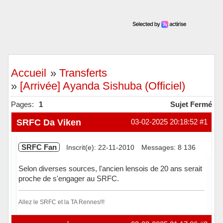
Accueil
»
Transferts
»
[Arrivée] Ayanda Sishuba (Officiel)
Pages:
1
Sujet Fermé
SRFC Da Viken
03-02-2025 20:18:52
#1
SRFC Fan
Inscrit(e): 22-11-2010
Messages: 8 136
Selon diverses sources, l'ancien lensois de 20 ans serait
proche de s'engager au SRFC.
Allez le SRFC et la TA Rennes!!!
Hors ligne