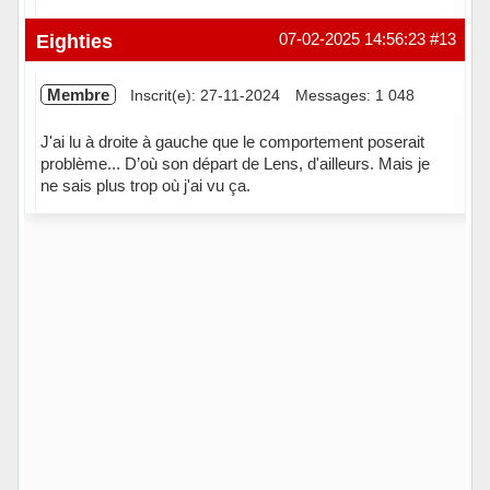
Hors ligne
Eighties
07-02-2025 14:56:23
#13
Membre
Inscrit(e): 27-11-2024
Messages: 1 048
J'ai lu à droite à gauche que le comportement poserait
problème... D’où son départ de Lens, d'ailleurs. Mais je
ne sais plus trop où j'ai vu ça.
Hors ligne