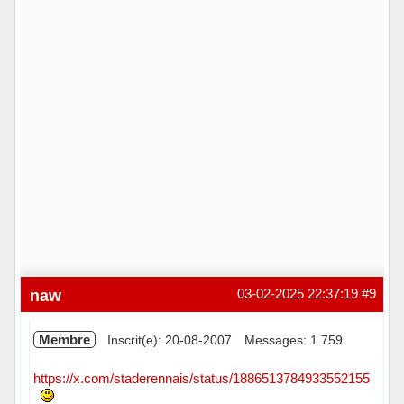
naw
03-02-2025 22:37:19
#9
Membre
Inscrit(e): 20-08-2007
Messages: 1 759
https://x.com/staderennais/status/1886513784933552155