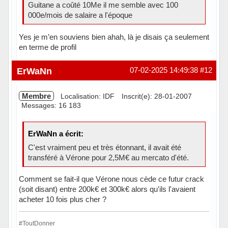
Guitane a coûté 10Me il me semble avec 100
000e/mois de salaire a l'époque
Yes je m’en souviens bien ahah, là je disais ça seulement
en terme de profil
Hors ligne
ErWaNn
07-02-2025 14:49:38
#12
Membre
Localisation: IDF
Inscrit(e): 28-01-2007
Messages: 16 183
ErWaNn a écrit:
C'est vraiment peu et très étonnant, il avait été
transféré à Vérone pour 2,5M€ au mercato d'été.
Comment se fait-il que Vérone nous cède ce futur crack
(soit disant) entre 200k€ et 300k€ alors qu'ils l'avaient
acheter 10 fois plus cher ?
#ToutDonner