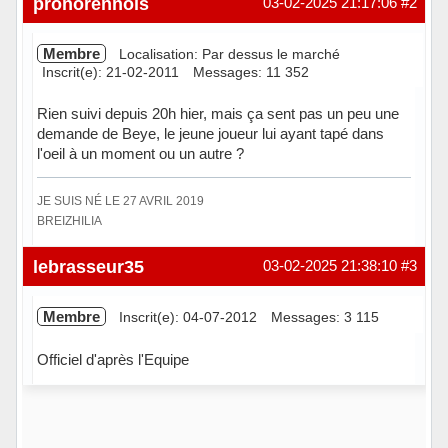
pronorennois
03-02-2025 21:17:06
#2
Membre
Localisation: Par dessus le marché
Inscrit(e): 21-02-2011
Messages: 11 352
Rien suivi depuis 20h hier, mais ça sent pas un peu une
demande de Beye, le jeune joueur lui ayant tapé dans
l'oeil à un moment ou un autre ?
JE SUIS NÉ LE 27 AVRIL 2019
BREIZHILIA
Hors ligne
lebrasseur35
03-02-2025 21:38:10
#3
Membre
Inscrit(e): 04-07-2012
Messages: 3 115
Officiel d'après l'Equipe
Hors ligne