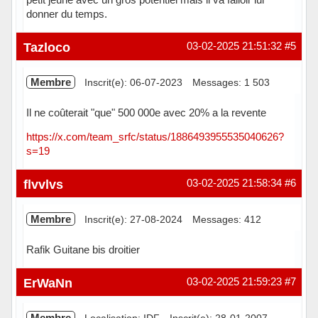
donner du temps.
Hors ligne
Tazloco
03-02-2025 21:51:32
#5
Membre
Inscrit(e): 06-07-2023
Messages: 1 503
Il ne coûterait "que" 500 000e avec 20% a la revente
https://x.com/team_srfc/status/1886493955535040626?
s=19
Hors ligne
flvvlvs
03-02-2025 21:58:34
#6
Membre
Inscrit(e): 27-08-2024
Messages: 412
Rafik Guitane bis droitier
Hors ligne
ErWaNn
03-02-2025 21:59:23
#7
Membre
Localisation: IDF
Inscrit(e): 28-01-2007