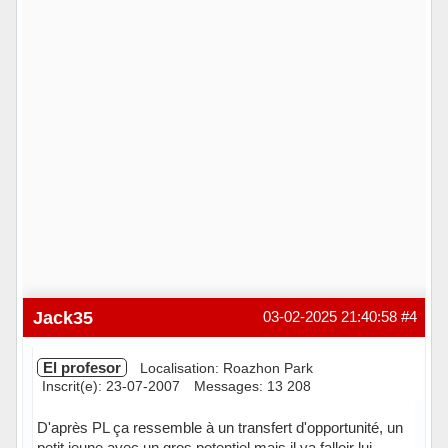
Jack35
03-02-2025 21:40:58
#4
El profesor
Localisation: Roazhon Park
Inscrit(e): 23-07-2007
Messages: 13 208
D'après PL ça ressemble à un transfert d'opportunité, un
petit jeune avec un gros potentiel mais il va falloir lui