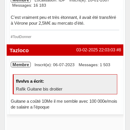
Messages: 16 183
C'est vraiment peu et très étonnant, il avait été transféré
à Vérone pour 2,5M€ au mercato d'été.
#ToutDonner
Hors ligne
Tazloco
03-02-2025 22:03:03
#8
Membre
Inscrit(e): 06-07-2023
Messages: 1 503
flvvlvs a écrit:
Rafik Guitane bis droitier
Guitane a coûté 10Me il me semble avec 100 000e/mois
de salaire a l'époque
Hors ligne