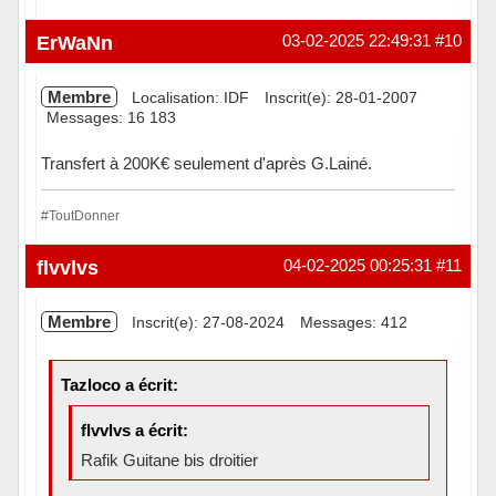
Hors ligne
ErWaNn
03-02-2025 22:49:31
#10
Membre
Localisation: IDF
Inscrit(e): 28-01-2007
Messages: 16 183
Transfert à 200K€ seulement d'après G.Lainé.
#ToutDonner
Hors ligne
flvvlvs
04-02-2025 00:25:31
#11
Membre
Inscrit(e): 27-08-2024
Messages: 412
Tazloco a écrit:
flvvlvs a écrit:
Rafik Guitane bis droitier