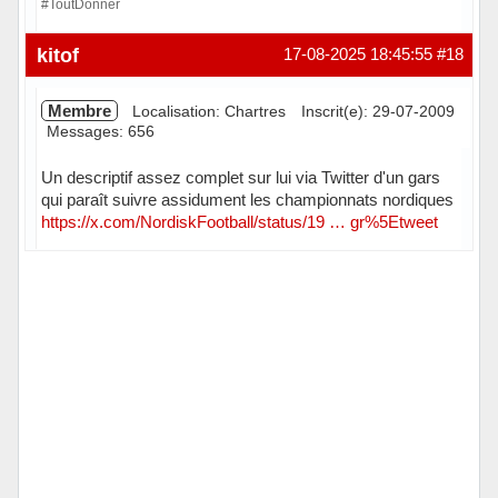
#ToutDonner
Hors ligne
kitof
17-08-2025 18:45:55
#18
Membre
Localisation: Chartres
Inscrit(e): 29-07-2009
Messages: 656
Un descriptif assez complet sur lui via Twitter d'un gars
qui paraît suivre assidument les championnats nordiques
https://x.com/NordiskFootball/status/19 … gr%5Etweet
Hors ligne