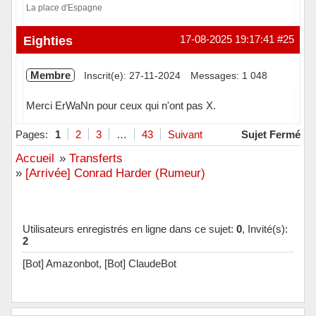
La place d'Espagne
Hors ligne
Eighties
17-08-2025 19:17:41
#25
Membre
Inscrit(e): 27-11-2024
Messages: 1 048
Merci ErWaNn pour ceux qui n'ont pas X.
Hors ligne
Pages:
1
2
3
…
43
Suivant
Sujet Fermé
Accueil
»
Transferts
»
[Arrivée] Conrad Harder (Rumeur)
Utilisateurs enregistrés en ligne dans ce sujet:
0
, Invité(s):
2
[Bot] Amazonbot,
[Bot] ClaudeBot