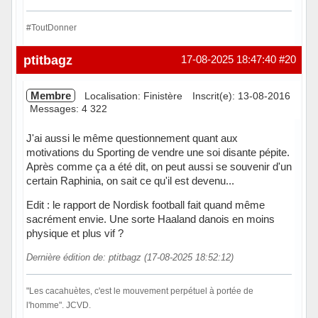
#ToutDonner
Hors ligne
ptitbagz
17-08-2025 18:47:40
#20
Membre
Localisation: Finistère
Inscrit(e): 13-08-2016
Messages: 4 322
J'ai aussi le même questionnement quant aux
motivations du Sporting de vendre une soi disante pépite.
Après comme ça a été dit, on peut aussi se souvenir d'un
certain Raphinia, on sait ce qu'il est devenu...
Edit : le rapport de Nordisk football fait quand même
sacrément envie. Une sorte Haaland danois en moins
physique et plus vif ?
Dernière édition de: ptitbagz (17-08-2025 18:52:12)
"Les cacahuètes, c'est le mouvement perpétuel à portée de
l'homme". JCVD.