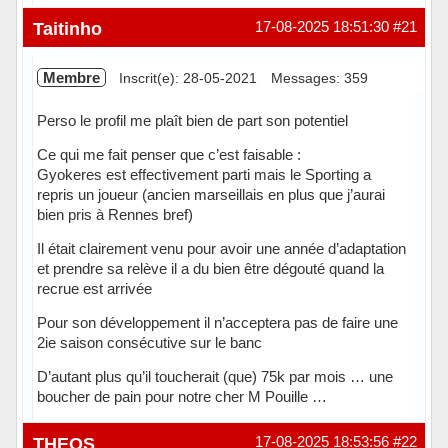
Hors ligne
Taitinho
17-08-2025 18:51:30
#21
Membre
Inscrit(e): 28-05-2021
Messages: 359
Perso le profil me plaît bien de part son potentiel
Ce qui me fait penser que c’est faisable :
Gyokeres est effectivement parti mais le Sporting a
repris un joueur (ancien marseillais en plus que j’aurai
bien pris à Rennes bref)
Il était clairement venu pour avoir une année d’adaptation
et prendre sa relève il a du bien être dégouté quand la
recrue est arrivée
Pour son développement il n’acceptera pas de faire une
2ie saison consécutive sur le banc
D’autant plus qu’il toucherait (que) 75k par mois … une
boucher de pain pour notre cher M Pouille …
Hors ligne
THEOS
17-08-2025 18:53:56
#22