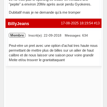
"pepite" a environ 20Me après avoir perdu Gyokeres.
Dubitatif mais je ne demande qu'à me tromper
Hors ligne
BillyJeans
17-08-2025 18:19:54
#13
Membre
Inscrit(e): 22-09-2018
Messages: 634
Peut-etre un pret avec une option d'achat tres haute nous
permettant de mettre plus de billes sur un ailier de haut
calibre et de nous laisser une saison pour voire grandir
Meite et/ou trouver le grantattaquant
Hors ligne