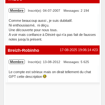
Membre
Inscrit(e): 04-07-2007
Messages: 2 194
Comme beaucoup aussi , je suis dubitatif.
Ni enthousiasmé, ni déçu.
Une découverte pour nous tous.
A voir mais confiance à Désiré qui n'a pas fait de fausses
notes jusqu'à présent.
Hors ligne
Breizh-Robinho
17-08-2025 19:06:14
#23
Membre
Inscrit(e): 13-08-2012
Messages: 5 625
Le compte est sérieux mais on dirait tellement du chat
GPT cette description
Hors ligne