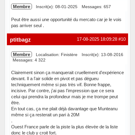
Membre
Inscrit(e): 08-01-2025
Messages: 657
Peut être aussi une opportunité du mercato car je le vois
pas arriver seul .
Hors ligne
ptitbagz
17-08-2025 18:09:28
#10
Membre
Localisation: Finistère
Inscrit(e): 13-08-2016
Messages: 4 322
Clairement sinon ça manquerait cruellement d'expérience
devant. Il a l'air solide en pivot et pas dégueu
techniquement même si pas très vif. Bonne frappe,
incisive. Par contre, j'ai pas l'impression que ce sera
celui qui prendra la profondeur mais je me trompe peut
être.
En tout cas, ça me plait déjà davantage que Munteanu
même si ça resterait un pari à 20M
.
Ouest France parle de la piste la plus élevée de la liste
donc le club y croit fort.