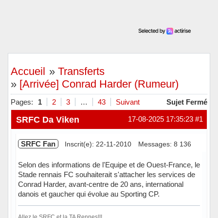
Accueil
»
Transferts
»
[Arrivée] Conrad Harder (Rumeur)
Pages:
1
2
3
…
43
Suivant
Sujet Fermé
SRFC Da Viken
17-08-2025 17:35:23
#1
SRFC Fan
Inscrit(e): 22-11-2010
Messages: 8 136
Selon des informations de l'Equipe et de Ouest-France, le
Stade rennais FC souhaiterait s'attacher les services de
Conrad Harder, avant-centre de 20 ans, international
danois et gaucher qui évolue au Sporting CP.
Allez le SRFC et la TA Rennes!!!