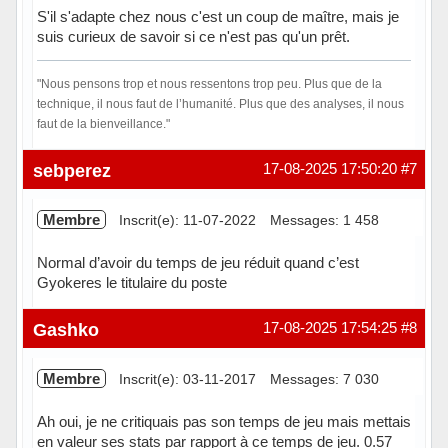
S'il s'adapte chez nous c'est un coup de maître, mais je
suis curieux de savoir si ce n'est pas qu'un prêt.
"Nous pensons trop et nous ressentons trop peu. Plus que de la
technique, il nous faut de l’humanité. Plus que des analyses, il nous
faut de la bienveillance."
Hors ligne
sebperez
17-08-2025 17:50:20
#7
Membre
Inscrit(e): 11-07-2022
Messages: 1 458
Normal d’avoir du temps de jeu réduit quand c’est
Gyokeres le titulaire du poste
Hors ligne
Gashko
17-08-2025 17:54:25
#8
Membre
Inscrit(e): 03-11-2017
Messages: 7 030
Ah oui, je ne critiquais pas son temps de jeu mais mettais
en valeur ses stats par rapport à ce temps de jeu. 0.57