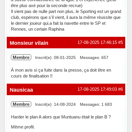
être plus axé pour la seconde recrue)
Il vient pas de nulle part non plus, le Sporting est un grand
club, espérons que s'il vient, il aura la même réussite que
le dernier joueur qui.a fait la navette entre le SP et
Rennes, un certain Raphina
Hors ligne
Monsieur vilain
17-08-2025 17:46:15
#5
Membre
Inscrit(e): 08-01-2025
Messages: 657
À mon avis si ça fuite dans la presse, ça doit être en
cours de finalisation !!
Hors ligne
Nausicaa
17-08-2025 17:49:03
#6
Membre
Inscrit(e): 14-08-2024
Messages: 1 683
Harder le plan A alors que Muntuanu était le plan B ?
Même profil.