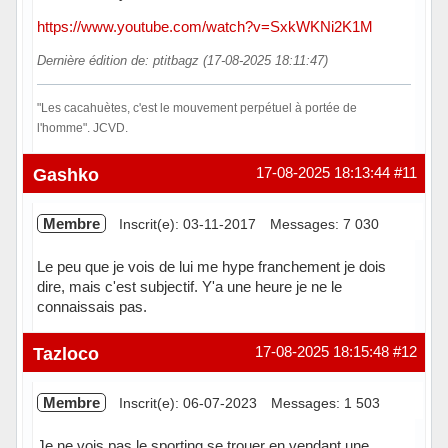
https://www.youtube.com/watch?v=SxkWKNi2K1M
Dernière édition de: ptitbagz (17-08-2025 18:11:47)
"Les cacahuètes, c'est le mouvement perpétuel à portée de
l'homme". JCVD.
Hors ligne
Gashko
17-08-2025 18:13:44
#11
Membre
Inscrit(e): 03-11-2017
Messages: 7 030
Le peu que je vois de lui me hype franchement je dois
dire, mais c'est subjectif. Y'a une heure je ne le
connaissais pas.
Hors ligne
Tazloco
17-08-2025 18:15:48
#12
Membre
Inscrit(e): 06-07-2023
Messages: 1 503
Je ne vois pas le sporting se trouer en vendant une