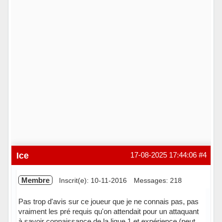
Ice
17-08-2025 17:44:06
#4
Membre
Inscrit(e): 10-11-2016
Messages: 218
Pas trop d'avis sur ce joueur que je ne connais pas, pas
vraiment les pré requis qu'on attendait pour un attaquant
à savoir connaissance de la ligue 1 et expérience (peut