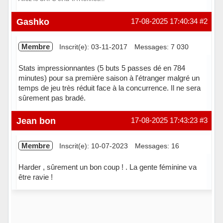
Hors ligne
Gashko
17-08-2025 17:40:34
#2
Membre
Inscrit(e): 03-11-2017
Messages: 7 030
Stats impressionnantes (5 buts 5 passes dé en 784
minutes) pour sa première saison à l'étranger malgré un
temps de jeu très réduit face à la concurrence. Il ne sera
sûrement pas bradé.
Hors ligne
Jean bon
17-08-2025 17:43:23
#3
Membre
Inscrit(e): 10-07-2023
Messages: 16
Harder , sûrement un bon coup ! . La gente féminine va
être ravie !
Hors ligne