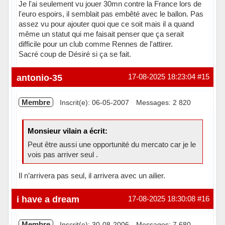
Je l'ai seulement vu jouer 30mn contre la France lors de
l'euro espoirs, il semblait pas embêté avec le ballon. Pas
assez vu pour ajouter quoi que ce soit mais il a quand
même un statut qui me faisait penser que ça serait
difficile pour un club comme Rennes de l'attirer.
Sacré coup de Désiré si ça se fait.
Hors ligne
antonio-35
17-08-2025 18:23:04
#15
Membre
Inscrit(e): 06-05-2007
Messages: 2 820
Monsieur vilain a écrit:
Peut être aussi une opportunité du mercato car je le
vois pas arriver seul .
Il n’arrivera pas seul, il arrivera avec un ailier.
Hors ligne
i have a dream
17-08-2025 18:30:08
#16
Membre
Inscrit(e): 30-08-2006
Messages: 7 680