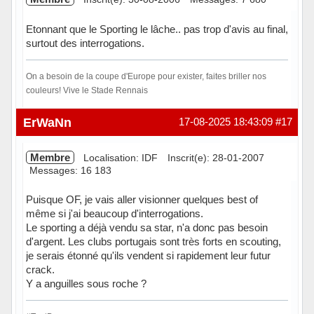
Etonnant que le Sporting le lâche.. pas trop d'avis au final,
surtout des interrogations.
On a besoin de la coupe d'Europe pour exister, faites briller nos
couleurs! Vive le Stade Rennais
Hors ligne
ErWaNn
17-08-2025 18:43:09
#17
Membre
Localisation: IDF
Inscrit(e): 28-01-2007
Messages: 16 183
Puisque OF, je vais aller visionner quelques best of
même si j'ai beaucoup d'interrogations.
Le sporting a déjà vendu sa star, n'a donc pas besoin
d'argent. Les clubs portugais sont très forts en scouting,
je serais étonné qu'ils vendent si rapidement leur futur
crack.
Y a anguilles sous roche ?