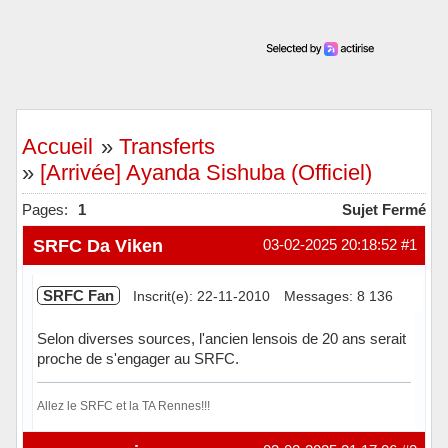
Accueil
»
Transferts
»
[Arrivée] Ayanda Sishuba (Officiel)
Pages:
1
Sujet Fermé
SRFC Da Viken
03-02-2025 20:18:52
#1
SRFC Fan
Inscrit(e): 22-11-2010
Messages: 8 136
Selon diverses sources, l'ancien lensois de 20 ans serait
proche de s'engager au SRFC.
Allez le SRFC et la TA Rennes!!!
Hors ligne