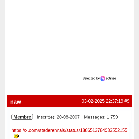
naw
03-02-2025 22:37:19
#9
Membre
Inscrit(e): 20-08-2007
Messages: 1 759
https://x.com/staderennais/status/1886513784933552155