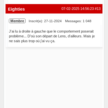
Hors ligne
Eighties
07-02-2025 14:56:23
#13
Membre
Inscrit(e): 27-11-2024
Messages: 1 048
J'ai lu à droite à gauche que le comportement poserait
problème... D’où son départ de Lens, d'ailleurs. Mais je
ne sais plus trop où j'ai vu ça.
Hors ligne