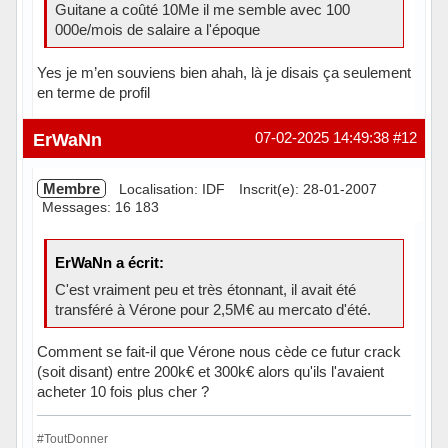
Guitane a coûté 10Me il me semble avec 100
000e/mois de salaire a l'époque
Yes je m’en souviens bien ahah, là je disais ça seulement
en terme de profil
Hors ligne
ErWaNn
07-02-2025 14:49:38
#12
Membre
Localisation: IDF
Inscrit(e): 28-01-2007
Messages: 16 183
ErWaNn a écrit:
C'est vraiment peu et très étonnant, il avait été
transféré à Vérone pour 2,5M€ au mercato d'été.
Comment se fait-il que Vérone nous cède ce futur crack
(soit disant) entre 200k€ et 300k€ alors qu'ils l'avaient
acheter 10 fois plus cher ?
#ToutDonner