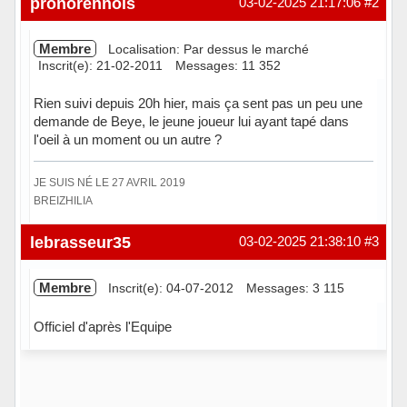
pronorennois
03-02-2025 21:17:06
#2
Membre
Localisation: Par dessus le marché
Inscrit(e): 21-02-2011
Messages: 11 352
Rien suivi depuis 20h hier, mais ça sent pas un peu une
demande de Beye, le jeune joueur lui ayant tapé dans
l'oeil à un moment ou un autre ?
JE SUIS NÉ LE 27 AVRIL 2019
BREIZHILIA
Hors ligne
lebrasseur35
03-02-2025 21:38:10
#3
Membre
Inscrit(e): 04-07-2012
Messages: 3 115
Officiel d'après l'Equipe
Hors ligne