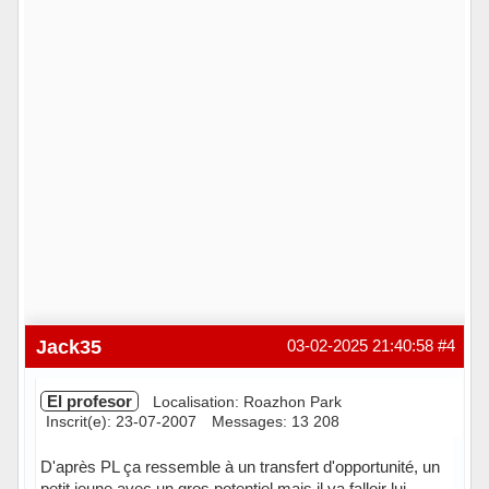
Jack35
03-02-2025 21:40:58
#4
El profesor
Localisation: Roazhon Park
Inscrit(e): 23-07-2007
Messages: 13 208
D'après PL ça ressemble à un transfert d'opportunité, un
petit jeune avec un gros potentiel mais il va falloir lui