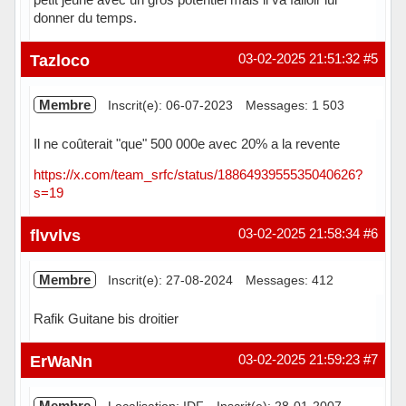
donner du temps.
Hors ligne
Tazloco
03-02-2025 21:51:32
#5
Membre
Inscrit(e): 06-07-2023
Messages: 1 503
Il ne coûterait "que" 500 000e avec 20% a la revente
https://x.com/team_srfc/status/1886493955535040626?
s=19
Hors ligne
flvvlvs
03-02-2025 21:58:34
#6
Membre
Inscrit(e): 27-08-2024
Messages: 412
Rafik Guitane bis droitier
Hors ligne
ErWaNn
03-02-2025 21:59:23
#7
Membre
Localisation: IDF
Inscrit(e): 28-01-2007