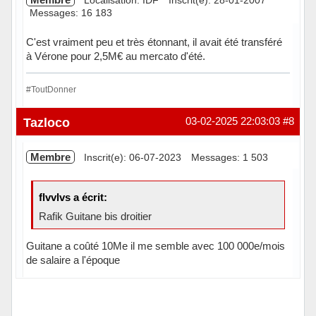
Messages: 16 183
C'est vraiment peu et très étonnant, il avait été transféré
à Vérone pour 2,5M€ au mercato d'été.
#ToutDonner
Hors ligne
Tazloco
03-02-2025 22:03:03
#8
Membre
Inscrit(e): 06-07-2023
Messages: 1 503
flvvlvs a écrit:
Rafik Guitane bis droitier
Guitane a coûté 10Me il me semble avec 100 000e/mois
de salaire a l'époque
Hors ligne