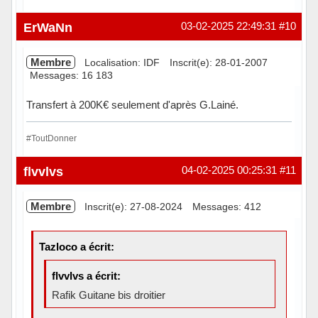
Hors ligne
ErWaNn
03-02-2025 22:49:31
#10
Membre
Localisation: IDF
Inscrit(e): 28-01-2007
Messages: 16 183
Transfert à 200K€ seulement d'après G.Lainé.
#ToutDonner
Hors ligne
flvvlvs
04-02-2025 00:25:31
#11
Membre
Inscrit(e): 27-08-2024
Messages: 412
Tazloco a écrit:
flvvlvs a écrit:
Rafik Guitane bis droitier