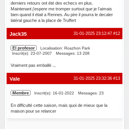
derniers retours ont été des echecs en plus.
Maintenant j'espere me tromper surtout que je l'aimais
bien quand il était a Rennes. Au pire il pourra le decaler
latéral gauche a la place de Truffert
Hors ligne
Jack35
31-01-2025 23:12:47
#12
El profesor
Localisation: Roazhon Park
Inscrit(e): 23-07-2007
Messages: 13 208
Vraiment pas emballé ...
Hors ligne
Vale
31-01-2025 23:32:36
#13
Membre
Inscrit(e): 16-01-2022
Messages: 23
En difficulté cette saison, mais quoi de mieux que la
maison pour se relancer
Hors ligne