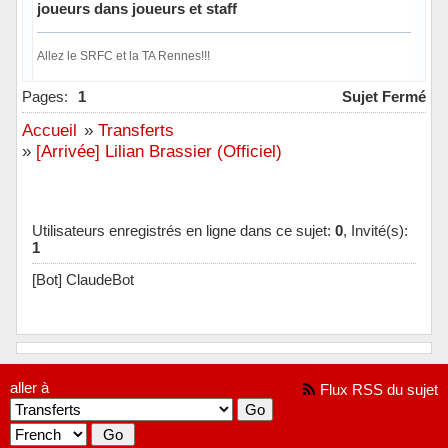
joueurs dans joueurs et staff
Allez le SRFC et la TA Rennes!!!
Hors ligne
Pages:
1
Sujet Fermé
Accueil
»
Transferts
»
[Arrivée] Lilian Brassier (Officiel)
Utilisateurs enregistrés en ligne dans ce sujet:
0
, Invité(s):
1
[Bot] ClaudeBot
aller à
Flux RSS du sujet