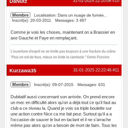
DaNutz
31-01-2025 22:10:06
#10
Membre
Localisation: Dans un nuage de fumée...
Inscrit(e): 20-03-2011
Messages: 3 487
Comme je vois les choses, maintenant on a Brassier en
axe Gauche et Faye en remplaçant.
L'ouverture d'esprit ne se limite pas toujours à une fracture du crâne.
"Plus on est de fous, mieux on évite la camisole." Oxmo Puccino
Hors ligne
Kurzawa35
31-01-2025 22:22:46
#11
Membre
Inscrit(e): 09-07-2015
Messages: 631
Dubitatif aussi concernant son arrivée. On prend encore
un mec en difficulté alors qu'on a déjà tout ce qu'il faut au
club a ce niveau la. Quand je vois sa triple boulette sur
une action contre Nice ca me fait peur. Surtout qu'il a a
l'occasion de sauver le but en taclant et il ne s'arrache
même pas alors qu'on a besoin de mort de faim. Tous les