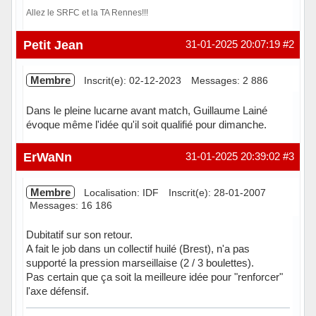
Allez le SRFC et la TA Rennes!!!
Hors ligne
Petit Jean
31-01-2025 20:07:19
#2
Membre
Inscrit(e): 02-12-2023
Messages: 2 886
Dans le pleine lucarne avant match, Guillaume Lainé
évoque même l'idée qu'il soit qualifié pour dimanche.
Hors ligne
ErWaNn
31-01-2025 20:39:02
#3
Membre
Localisation: IDF
Inscrit(e): 28-01-2007
Messages: 16 186
Dubitatif sur son retour.
A fait le job dans un collectif huilé (Brest), n'a pas
supporté la pression marseillaise (2 / 3 boulettes).
Pas certain que ça soit la meilleure idée pour "renforcer"
l'axe défensif.