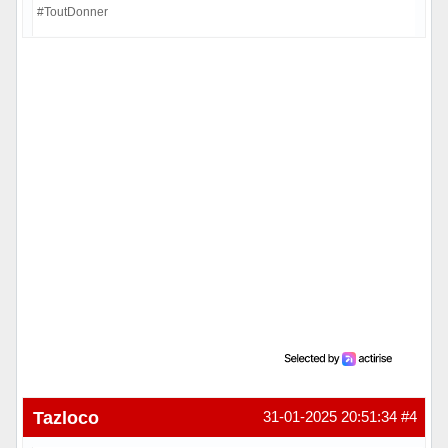
#ToutDonner
En ligne
Tazloco
31-01-2025 20:51:34
#4