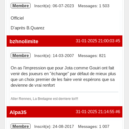
Membre
Inscrit(e): 06-07-2023
Messages: 1 503
Officiel
D'après B.Quarez
Hors ligne
bzhnolimite
31-01-2025 21:00:03
#5
Membre
Inscrit(e): 14-03-2007
Messages: 821
On as l'impression que pour Jota comme Gouiri ont fait
venir des joueurs en "échange" par défaut de mieux plus
que un choix premier de les faire venir espérons que sa
devienne de vrai renfort
Aller Rennes, La Bretagne est derriere toi!!!
Hors ligne
Alpa35
31-01-2025 21:14:55
#6
Membre
Inscrit(e): 24-08-2017
Messages: 1 007