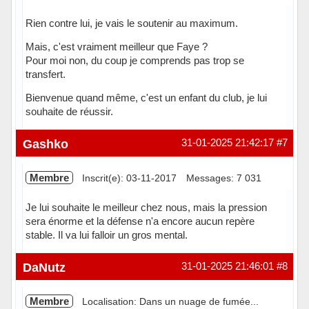
Rien contre lui, je vais le soutenir au maximum.
Mais, c'est vraiment meilleur que Faye ?
Pour moi non, du coup je comprends pas trop se
transfert.
Bienvenue quand même, c'est un enfant du club, je lui
souhaite de réussir.
Hors ligne
Gashko
31-01-2025 21:42:17
#7
Membre
Inscrit(e): 03-11-2017
Messages: 7 031
Je lui souhaite le meilleur chez nous, mais la pression
sera énorme et la défense n'a encore aucun repère
stable. Il va lui falloir un gros mental.
Hors ligne
DaNutz
31-01-2025 21:46:01
#8
Membre
Localisation: Dans un nuage de fumée...