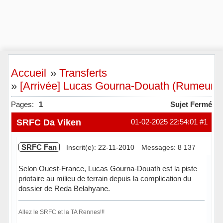
Accueil
»
Transferts
»
[Arrivée] Lucas Gourna-Douath (Rumeur)
Pages:
1
Sujet Fermé
SRFC Da Viken
01-02-2025 22:54:01
#1
SRFC Fan
Inscrit(e): 22-11-2010
Messages: 8 137
Selon Ouest-France, Lucas Gourna-Douath est la piste
priotaire au milieu de terrain depuis la complication du
dossier de Reda Belahyane.
Allez le SRFC et la TA Rennes!!!