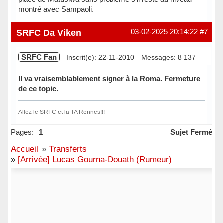
montré avec Sampaoli.
Hors ligne
SRFC Da Viken
03-02-2025 20:14:22
#7
SRFC Fan
Inscrit(e): 22-11-2010
Messages: 8 137
Il va vraisemblablement signer à la Roma. Fermeture
de ce topic.
Allez le SRFC et la TA Rennes!!!
Hors ligne
Pages:
1
Sujet Fermé
Accueil
»
Transferts
»
[Arrivée] Lucas Gourna-Douath (Rumeur)