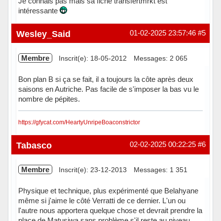
Je connais pas mais sa fiche transfertmrkt est
intéressante
Hors ligne
Wesley_Said
01-02-2025 23:57:46
#5
Membre
Inscrit(e): 18-05-2012
Messages: 2 065
Bon plan B si ça se fait, il a toujours la côte après deux
saisons en Autriche. Pas facile de s'imposer la bas vu le
nombre de pépites.
https://gfycat.com/HeartyUnripeBoaconstrictor
Hors ligne
Tabasco
02-02-2025 00:22:25
#6
Membre
Inscrit(e): 23-12-2013
Messages: 1 351
Physique et technique, plus expérimenté que Belahyane
même si j'aime le côté Verratti de ce dernier. L'un ou
l'autre nous apportera quelque chose et devrait prendre la
place de Matusiwa sans problème s'il reste au niveau