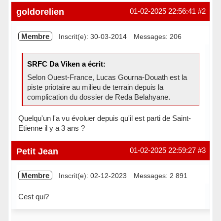
Hors ligne
goldorelien
01-02-2025 22:56:41
#2
Membre
Inscrit(e): 30-03-2014
Messages: 206
SRFC Da Viken a écrit:
Selon Ouest-France, Lucas Gourna-Douath est la
piste priotaire au milieu de terrain depuis la
complication du dossier de Reda Belahyane.
Quelqu'un l'a vu évoluer depuis qu'il est parti de Saint-
Etienne il y a 3 ans ?
Hors ligne
Petit Jean
01-02-2025 22:59:27
#3
Membre
Inscrit(e): 02-12-2023
Messages: 2 891
Cest qui?
Hors ligne