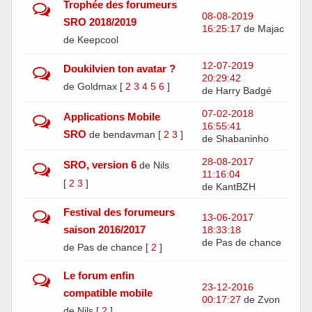
Trophée des forumeurs
08-08-2019
SRO 2018/2019
16:25:17
de Majac
de Keepcool
12-07-2019
Doukilvien ton avatar ?
20:29:42
de Goldmax
[
2
3
4
5
6
]
de Harry Badgé
07-02-2018
Applications Mobile
16:55:41
SRO
de bendavman
[
2
3
]
de Shabaninho
28-08-2017
SRO, version 6
de Nils
11:16:04
[
2
3
]
de KantBZH
Festival des forumeurs
13-06-2017
saison 2016/2017
18:33:18
de Pas de chance
de Pas de chance
[
2
]
Le forum enfin
23-12-2016
compatible mobile
00:17:27
de Zvon
de Nils
[
2
]