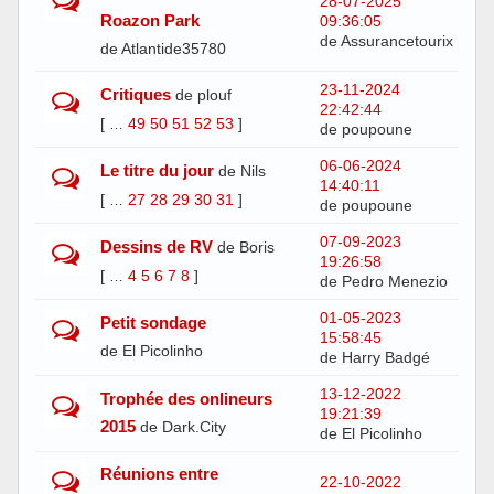
28-07-2025
Roazon Park
09:36:05
de Assurancetourix
de Atlantide35780
23-11-2024
Critiques
de plouf
22:42:44
[
49
50
51
52
53
]
…
de poupoune
06-06-2024
Le titre du jour
de Nils
14:40:11
[
27
28
29
30
31
]
…
de poupoune
07-09-2023
Dessins de RV
de Boris
19:26:58
[
4
5
6
7
8
]
…
de Pedro Menezio
01-05-2023
Petit sondage
15:58:45
de El Picolinho
de Harry Badgé
13-12-2022
Trophée des onlineurs
19:21:39
2015
de Dark.City
de El Picolinho
Réunions entre
22-10-2022