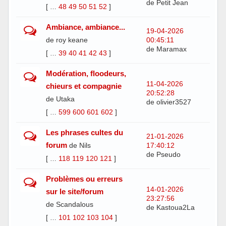
de Petit Jean
[
48
49
50
51
52
]
…
Ambiance, ambiance...
19-04-2026
de roy keane
00:45:11
de Maramax
[
39
40
41
42
43
]
…
Modération, floodeurs,
11-04-2026
chieurs et compagnie
20:52:28
de Utaka
de olivier3527
[
599
600
601
602
]
…
Les phrases cultes du
21-01-2026
forum
de Nils
17:40:12
de Pseudo
[
118
119
120
121
]
…
Problèmes ou erreurs
14-01-2026
sur le site/forum
23:27:56
de Scandalous
de Kastoua2La
[
101
102
103
104
]
…