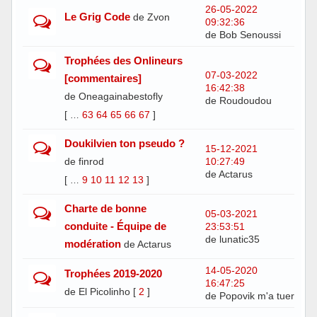
26-05-2022
Le Grig Code
de Zvon
09:32:36
de Bob Senoussi
Trophées des Onlineurs
07-03-2022
[commentaires]
16:42:38
de Oneagainabestofly
de Roudoudou
[
63
64
65
66
67
]
…
Doukilvien ton pseudo ?
15-12-2021
de finrod
10:27:49
de Actarus
[
9
10
11
12
13
]
…
Charte de bonne
05-03-2021
conduite - Équipe de
23:53:51
de lunatic35
modération
de Actarus
14-05-2020
Trophées 2019-2020
16:47:25
de El Picolinho
[
2
]
de Popovik m'a tuer