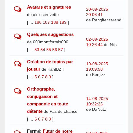
Avatars et signatures
20-09-2025
de alexiscrevette
20:06:41
de Rangifer tarandi
[
186
187
188
189
]
…
Quelques suggestions
02-09-2025
de 000montfortais000
10:26:44
de Nils
[
53
54
55
56
57
]
…
Création de topics par
19-08-2025
joueur
de KantBZH
19:09:58
de Kenjizz
[
5
6
7
8
9
]
…
Orthographe,
conjugaison et
14-08-2025
compagnie en toute
10:32:25
de DaNutz
détente
de Pas de chance
[
5
6
7
8
9
]
…
Fermé:
Futur de notre