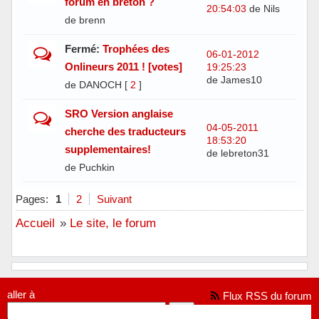
forum en breton ?
20:54:03
de Nils
de brenn
Fermé:
Trophées des
06-01-2012
Onlineurs 2011 ! [votes]
19:25:23
de James10
de DANOCH
[
2
]
SRO Version anglaise
04-05-2011
cherche des traducteurs
18:53:20
supplementaires!
de lebreton31
de Puchkin
Pages:
1
2
Suivant
Accueil
»
Le site, le forum
aller à
Flux RSS du forum