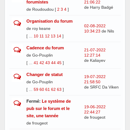
forumistes
21:06:22
de Harry Badgé
de Roudoudou
[
2
3
4
]
Organisation du forum
02-08-2022
de roy keane
10:34:23
de Nils
[
10
11
12
13
14
]
…
Cadence du forum
21-07-2022
de Go-Pouplin
12:27:14
de Kaliayev
[
41
42
43
44
45
]
…
Changer de statut
19-07-2022
de Go-Pouplin
21:58:50
de SRFC Da Viken
[
59
60
61
62
63
]
…
Fermé:
Le système de
19-06-2022
pub sur le forum et le
22:44:27
site, une tannée
de frougeot
de frougeot