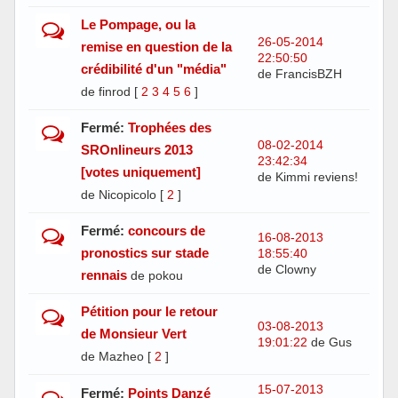
Le Pompage, ou la
26-05-2014
remise en question de la
22:50:50
crédibilité d'un "média"
de FrancisBZH
de finrod
[
2
3
4
5
6
]
Fermé:
Trophées des
08-02-2014
SROnlineurs 2013
23:42:34
[votes uniquement]
de Kimmi reviens!
de Nicopicolo
[
2
]
Fermé:
concours de
16-08-2013
pronostics sur stade
18:55:40
de Clowny
rennais
de pokou
Pétition pour le retour
03-08-2013
de Monsieur Vert
19:01:22
de Gus
de Mazheo
[
2
]
15-07-2013
Fermé:
Points Danzé