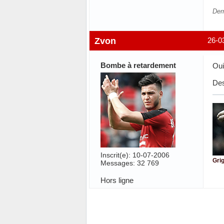
Der
Zvon
26-0
Bombe à retardement
Oui
Des
Inscrit(e): 10-07-2006
Grig
Messages: 32 769
Hors ligne