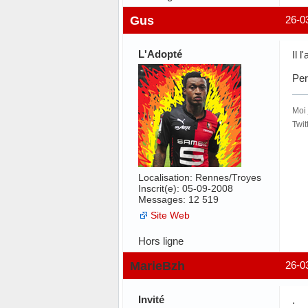
Gus
26-0
L'Adopté
Il l
Per
Moi 
Twit
Localisation: Rennes/Troyes
Inscrit(e): 05-09-2008
Messages: 12 519
Site Web
Hors ligne
MarieBzh
26-0
Invité
.