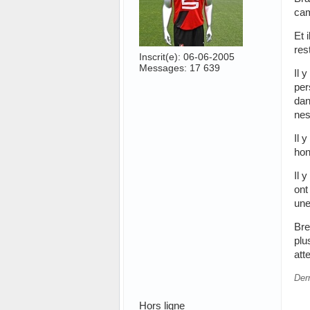
cam
Et 
res
Inscrit(e): 06-06-2005
Messages: 17 639
Il 
per
dan
ne
Il 
hon
Il 
ont
une
Bre
plu
att
Der
Hors ligne