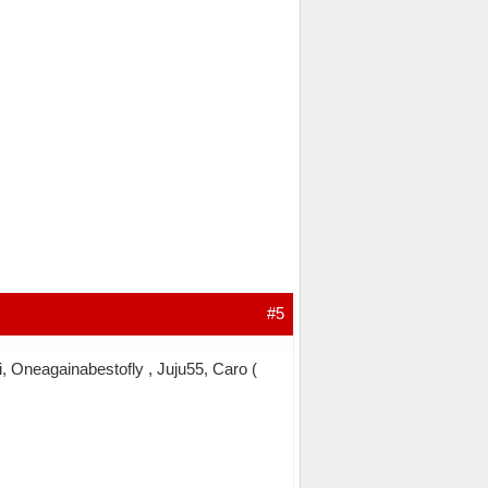
#5
oi, Oneagainabestofly , Juju55, Caro (