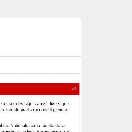
#1
geant sur des sujets aussi divers que
 de Turc du public rennais et glorieux
blée Nationale sur la récolte de la
a question dun lieu de mémoire à nos