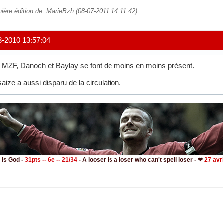
nière édition de: MarieBzh (08-07-2011 14:11:42)
3-2010 13:57:04
 MZF, Danoch et Baylay se font de moins en moins présent.
aize a aussi disparu de la circulation.
 is God -
31pts -- 6e -- 21/34
- A looser is a loser who can't spell loser - ❤
27 avr