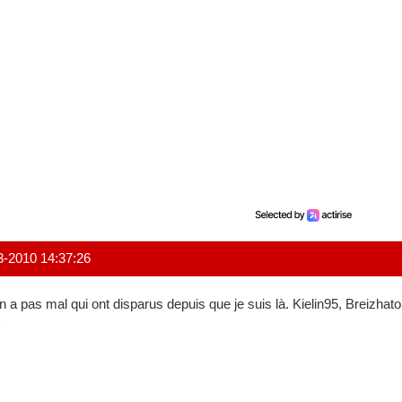
3-2010 14:37:26
n a pas mal qui ont disparus depuis que je suis là. Kielin95, Breizhat
)