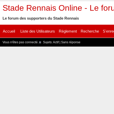
Stade Rennais Online - Le fo
Le forum des supporters du Stade Rennais
Accueil
Liste des Utilisateurs
Règlement
Recherche
S'enre
Vous n'êtes pas connecté.
Sujets:
Actif
|
Sans réponse