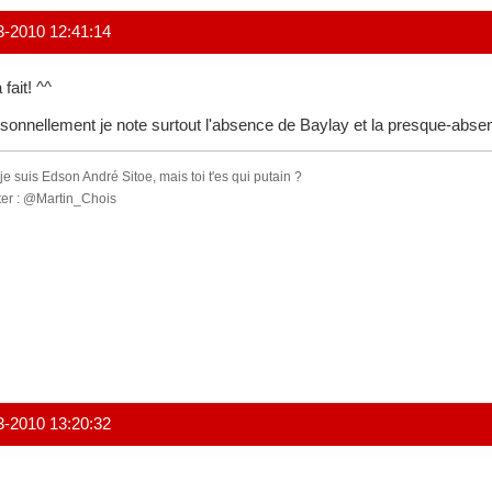
3-2010 12:41:14
'a fait! ^^
sonnellement je note surtout l'absence de Baylay et la presque-abs
je suis Edson André Sitoe, mais toi t'es qui putain ?
ter : @Martin_Chois
3-2010 13:20:32