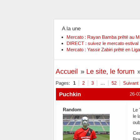
A la une
Mercato : Rayan Bamba prêté au 
DIRECT : suivez le mercato estiva
Mercato : Yassir Zabiri prêté en Liga
Accueil
»
Le site, le forum
Pages:
1
2
3
…
52
Suivant
Puchkin
26-0
Random
Le 
le 
oub
Ce
Bra