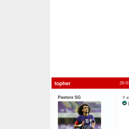
topher
26-0
Pastore SG
Y e