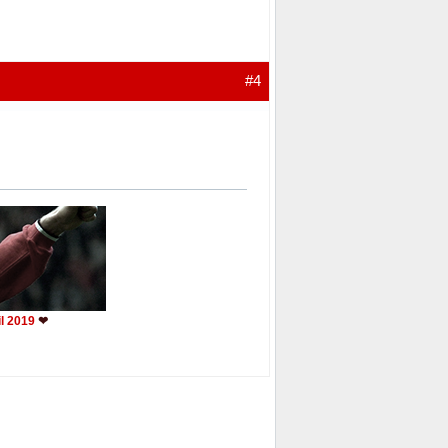
#4
il 2019
❤