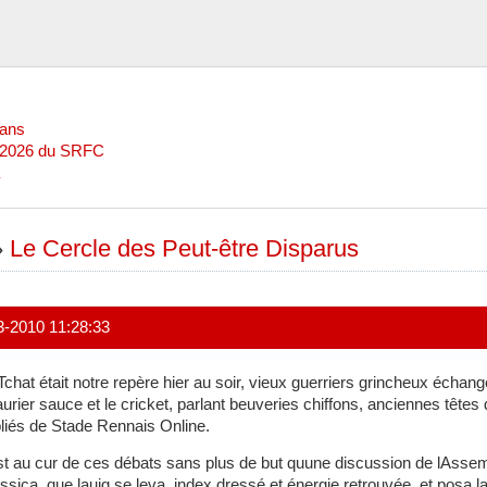
Mans
l 2026 du SRFC
»
Le Cercle des Peut-être Disparus
3-2010 11:28:33
Tchat était notre repère hier au soir, vieux guerriers grincheux échan
laurier sauce et le cricket, parlant beuveries chiffons, anciennes têtes
liés de Stade Rennais Online.
st au cur de ces débats sans plus de but quune discussion de lAssem
ssica, que lauig se leva, index dressé et énergie retrouvée, et posa l