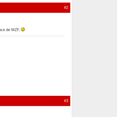
#2
ence de MZF.
#3