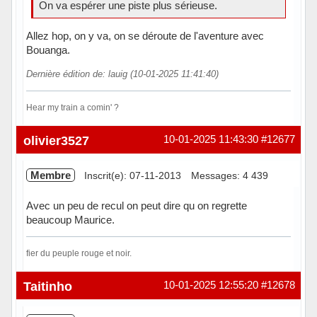
On va espérer une piste plus sérieuse.
Allez hop, on y va, on se déroute de l'aventure avec
Bouanga.
Dernière édition de: lauig (10-01-2025 11:41:40)
Hear my train a comin' ?
Hors ligne
olivier3527
10-01-2025 11:43:30
#12677
Membre
Inscrit(e): 07-11-2013
Messages: 4 439
Avec un peu de recul on peut dire qu on regrette
beaucoup Maurice.
fier du peuple rouge et noir.
Hors ligne
Taitinho
10-01-2025 12:55:20
#12678