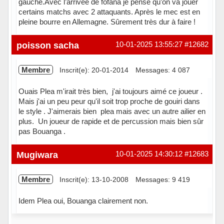
gauche.Avec l’arrivée de fofana je pense qu’on va jouer
certains matchs avec 2 attaquants. Après le mec est en
pleine bourre en Allemagne. Sûrement très dur à faire !
Hors ligne
poisson sacha
10-01-2025 13:55:27
#12682
Membre
Inscrit(e): 20-01-2014
Messages: 4 087
Ouais Plea m'irait très bien, j'ai toujours aimé ce joueur .
Mais j'ai un peu peur qu'il soit trop proche de gouiri dans
le style . J'aimerais bien plea mais avec un autre ailier en
plus. Un joueur de rapide et de percussion mais bien sûr
pas Bouanga .
Hors ligne
Mugiwara
10-01-2025 14:30:12
#12683
Membre
Inscrit(e): 13-10-2008
Messages: 9 419
Idem Plea oui, Bouanga clairement non.
Hors ligne