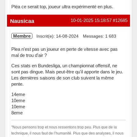
Pléa ce serait top, joueur ultra expérimenté en plus.
Hors ligne
Nausicaa
10-01-2025 15:18:57
#12685
Membre
Inscrit(e): 14-08-2024
Messages: 1 683
Plea n'est pas un joueur en perte de vitesse avec pas
mal de trou d'air ?
Ces stats en Bundesliga, un championnat offensif, ne
sont pas dingue. Mais peut-être qu'il apporte dans le jeu.
Les dernières saisons de son club suivent la même
pente.
14eme
10eme
10eme
8eme
"Nous pensons trop et nous ressentons trop peu. Plus que de la
technique, il nous faut de l’humanité. Plus que des analyses, il nous