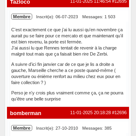
Tazloco
11-01-2025 11:46:54
#12695
Membre
Inscrit(e): 06-07-2023
Messages: 1 503
C'est exactement ce que j'ai lu aussi qu'en novembre ça
aurait pu se faire pour ce mercato et que maintenant qu'il
est bien revenu, la porte est fermée.
J'ai aussi lu que Rennes tentait de revenir à la charge
malgré tout mais que ça faisait bien rire De Zerbi.
A suivre d'ici fin janvier car de ce que je lis a droite a
gauche, Marseille cherche a ce poste quand-même (
ouverture ou énième renfort au milieu chez eux pour en
faire collection ? )
Perso je n'y crois plus vraiment comme ça, ça ne pourra
qu'être une belle surprise
Hors ligne
bomberman
11-01-2025 20:18:28
#12696
Membre
Inscrit(e): 27-10-2010
Messages: 385