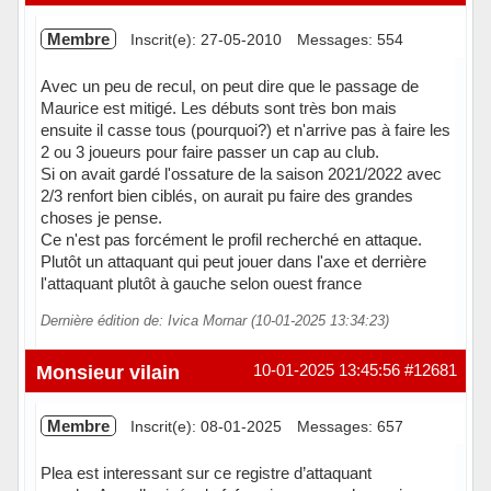
Membre
Inscrit(e): 27-05-2010
Messages: 554
Avec un peu de recul, on peut dire que le passage de
Maurice est mitigé. Les débuts sont très bon mais
ensuite il casse tous (pourquoi?) et n'arrive pas à faire les
2 ou 3 joueurs pour faire passer un cap au club.
Si on avait gardé l'ossature de la saison 2021/2022 avec
2/3 renfort bien ciblés, on aurait pu faire des grandes
choses je pense.
Ce n'est pas forcément le profil recherché en attaque.
Plutôt un attaquant qui peut jouer dans l'axe et derrière
l'attaquant plutôt à gauche selon ouest france
Dernière édition de: Ivica Mornar (10-01-2025 13:34:23)
Hors ligne
Monsieur vilain
10-01-2025 13:45:56
#12681
Membre
Inscrit(e): 08-01-2025
Messages: 657
Plea est interessant sur ce registre d’attaquant