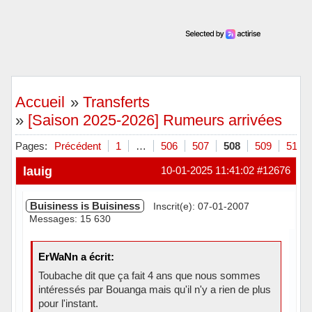
Accueil
»
Transferts
»
[Saison 2025-2026] Rumeurs arrivées
Pages:
Précédent
1
…
506
507
508
509
510
lauig
10-01-2025 11:41:02
#12676
Buisiness is Buisiness
Inscrit(e): 07-01-2007
Messages: 15 630
ErWaNn a écrit:
Toubache dit que ça fait 4 ans que nous sommes
intéressés par Bouanga mais qu'il n'y a rien de plus
pour l'instant.