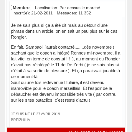
Membre
Localisation: Par dessus le marché
Inscrit(e): 21-02-2011
Messages: 11 352
Je ne sais plus si ça a été dit mais au détour d'une
phrase dans un article, on en sait un peu plus sur le cas
Rongier.
En fait, Sampaoli l'aurait contacté........dès novembre (
sachant que le coach a intégré Rennes mi-novembre, il a
fait vite, en terme de constat !!! ), au moment ou Rongier
n'avait pas réintégré le 11 de De Zerbi ( je ne sais plus si
c'était à sa sortie de blessure ). Et ça paraissait jouable à
ce moment-là.
Sauf qu'une fois redevenue titulaire, il est devenu
inamovible pour le coach marseillais. Et l'espoir de le
débaucher est devenu impossible très vite ( par contre,
sur les sites putaclics, c'est resté d'actu )
JE SUIS NÉ LE 27 AVRIL 2019
BREIZHILIA
Hors ligne