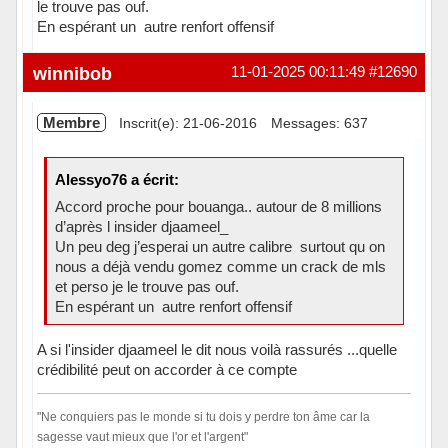
le trouve pas ouf.
En espérant un autre renfort offensif
Hors ligne
winnibob
11-01-2025 00:11:49
#12690
Membre
Inscrit(e): 21-06-2016
Messages: 637
Alessyo76 a écrit:
Accord proche pour bouanga.. autour de 8 millions
d’après l insider djaameel_
Un peu deg j’esperai un autre calibre surtout qu on
nous a déjà vendu gomez comme un crack de mls
et perso je le trouve pas ouf.
En espérant un autre renfort offensif
A si l'insider djaameel le dit nous voilà rassurés ...quelle
crédibilité peut on accorder à ce compte
"Ne conquiers pas le monde si tu dois y perdre ton âme car la
sagesse vaut mieux que l'or et l'argent"