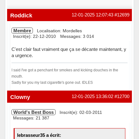
Roddick
12-01-2025 12:07:43
#12699
Membre
Localisation: Mordelles
Inscrit(e): 22-12-2010
Messages: 3 014
C'est clair faut vraiment que ça se décante maintenant, y
a urgence.
I said I've got a penchant for smokes and kicking douches in the
mouth.
Sadly for you my last cigarette's gone out. IDLES
Hors ligne
Clowny
12-01-2025 13:36:02
#12700
World's Best Boss
Inscrit(e): 02-03-2011
Messages: 21 387
lebrasseur35 a écrit: