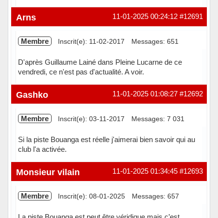
Hors ligne
Arns
11-01-2025 00:24:12
#12691
Membre
Inscrit(e): 11-02-2017
Messages: 651
D'après Guillaume Lainé dans Pleine Lucarne de ce
vendredi, ce n'est pas d'actualité. A voir.
Hors ligne
Gashko
11-01-2025 01:08:27
#12692
Membre
Inscrit(e): 03-11-2017
Messages: 7 031
Si la piste Bouanga est réelle j'aimerai bien savoir qui au
club l'a activée.
Hors ligne
Monsieur vilain
11-01-2025 01:34:45
#12693
Membre
Inscrit(e): 08-01-2025
Messages: 657
La piste Bouanga est peut être véridique mais c’est