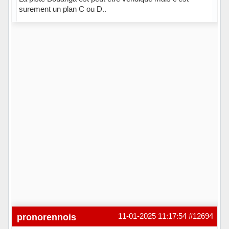
surement un plan C ou D..
Hors ligne
pronorennois
11-01-2025 11:17:54
#12694