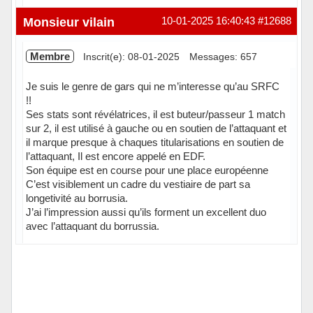
Hors ligne
Monsieur vilain
10-01-2025 16:40:43
#12688
Membre
Inscrit(e): 08-01-2025
Messages: 657
Je suis le genre de gars qui ne m’interesse qu’au SRFC
!!
Ses stats sont révélatrices, il est buteur/passeur 1 match
sur 2, il est utilisé à gauche ou en soutien de l’attaquant et
il marque presque à chaques titularisations en soutien de
l’attaquant, Il est encore appelé en EDF.
Son équipe est en course pour une place européenne
C’est visiblement un cadre du vestiaire de part sa
longetivité au borrusia.
J’ai l’impression aussi qu’ils forment un excellent duo
avec l’attaquant du borrussia.
Hors ligne