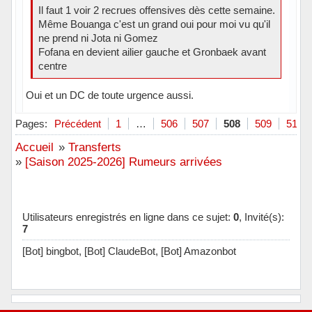
Il faut 1 voir 2 recrues offensives dès cette semaine.
Même Bouanga c'est un grand oui pour moi vu qu'il
ne prend ni Jota ni Gomez
Fofana en devient ailier gauche et Gronbaek avant
centre
Oui et un DC de toute urgence aussi.
Hors ligne
Pages:
Précédent
1
…
506
507
508
509
510
Accueil
»
Transferts
»
[Saison 2025-2026] Rumeurs arrivées
Utilisateurs enregistrés en ligne dans ce sujet:
0
, Invité(s):
7
[Bot] bingbot,
[Bot] ClaudeBot,
[Bot] Amazonbot