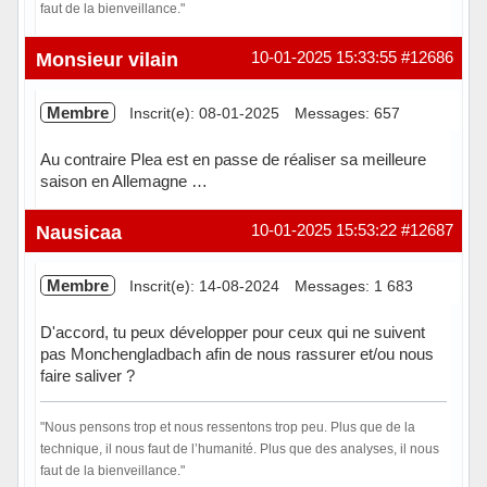
faut de la bienveillance."
Hors ligne
Monsieur vilain
10-01-2025 15:33:55
#12686
Membre
Inscrit(e): 08-01-2025
Messages: 657
Au contraire Plea est en passe de réaliser sa meilleure
saison en Allemagne …
Hors ligne
Nausicaa
10-01-2025 15:53:22
#12687
Membre
Inscrit(e): 14-08-2024
Messages: 1 683
D'accord, tu peux développer pour ceux qui ne suivent
pas Monchengladbach afin de nous rassurer et/ou nous
faire saliver ?
"Nous pensons trop et nous ressentons trop peu. Plus que de la
technique, il nous faut de l’humanité. Plus que des analyses, il nous
faut de la bienveillance."