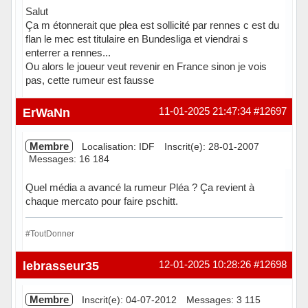
Salut
Ça m étonnerait que plea est sollicité par rennes c est du
flan le mec est titulaire en Bundesliga et viendrai s
enterrer a rennes...
Ou alors le joueur veut revenir en France sinon je vois
pas, cette rumeur est fausse
Hors ligne
ErWaNn
11-01-2025 21:47:34
#12697
Membre
Localisation: IDF
Inscrit(e): 28-01-2007
Messages: 16 184
Quel média a avancé la rumeur Pléa ? Ça revient à
chaque mercato pour faire pschitt.
#ToutDonner
Hors ligne
lebrasseur35
12-01-2025 10:28:26
#12698
Membre
Inscrit(e): 04-07-2012
Messages: 3 115