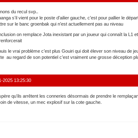
nons du recul svp..
anga s’il vient pour le poste d’ailier gauche, c’est pour pallier le dépa
tre sur le banc groenbak qui n’est actuellement pas au niveau
clusion on remplace Jota inexistant par un joueur qui connaît la L1 et 
renforcerait
puis le vrai problème c’est plus Gouiri qui doit élever son niveau de j
te au regard de son potentiel c’est vraiment une grosse déception pl
1-2025 13:25:30
spère qu’ils arrêtent les conneries désormais de prendre le remplaçan
oin de vitesse, un mec explosif sur la cote gauche.