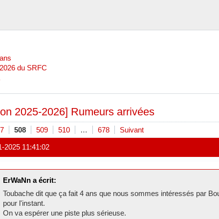
Mans
l 2026 du SRFC
son 2025-2026] Rumeurs arrivées
7
508
509
510
…
678
Suivant
1-2025 11:41:02
ErWaNn a écrit:
Toubache dit que ça fait 4 ans que nous sommes intéressés par Boua
pour l'instant.
On va espérer une piste plus sérieuse.