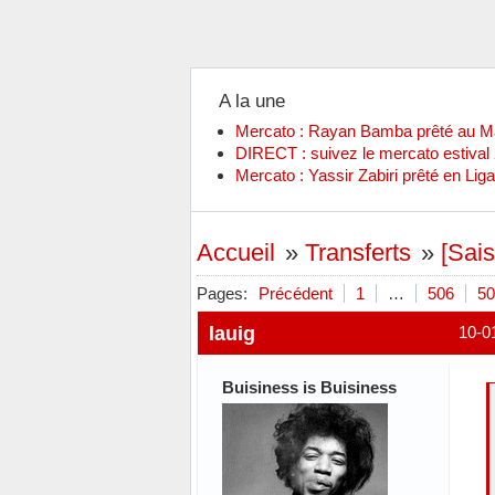
A la une
Mercato : Rayan Bamba prêté au 
DIRECT : suivez le mercato estiva
Mercato : Yassir Zabiri prêté en Liga
Accueil
»
Transferts
»
[Sai
Pages:
Précédent
1
…
506
50
lauig
10-0
Buisiness is Buisiness