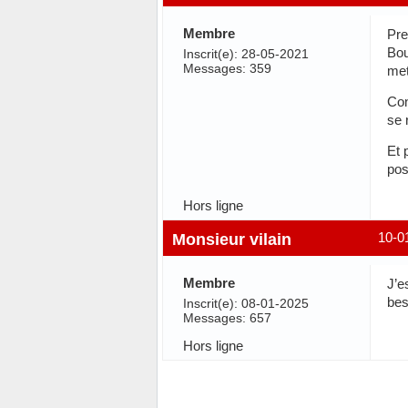
Membre
Pre
Bou
Inscrit(e): 28-05-2021
Messages: 359
met
Con
se 
Et 
pos
Hors ligne
Monsieur vilain
10-0
Membre
J’e
bes
Inscrit(e): 08-01-2025
Messages: 657
Hors ligne