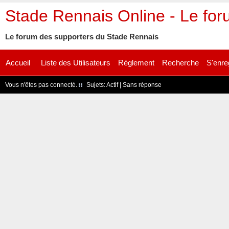
Stade Rennais Online - Le fo
Le forum des supporters du Stade Rennais
Accueil
Liste des Utilisateurs
Règlement
Recherche
S'enre
Vous n'êtes pas connecté.
Sujets:
Actif
|
Sans réponse