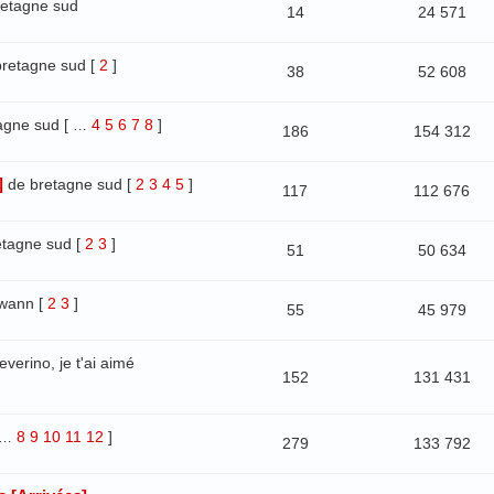
retagne sud
14
24 571
bretagne sud
[
2
]
38
52 608
agne sud
[
4
5
6
7
8
]
…
186
154 312
]
de bretagne sud
[
2
3
4
5
]
117
112 676
etagne sud
[
2
3
]
51
50 634
wann
[
2
3
]
55
45 979
everino, je t'ai aimé
152
131 431
8
9
10
11
12
]
…
279
133 792