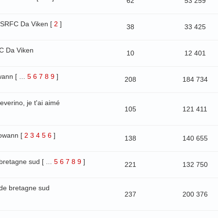
62
53 259
 SRFC Da Viken
[
2
]
38
33 425
C Da Viken
10
12 401
wann
[
5
6
7
8
9
]
…
208
184 734
everino, je t'ai aimé
105
121 411
owann
[
2
3
4
5
6
]
138
140 655
bretagne sud
[
5
6
7
8
9
]
…
221
132 750
de bretagne sud
237
200 376