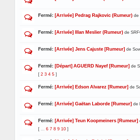
Fermé:
[Arrivée] Pedrag Rajkovic (Rumeur)
de
Fermé:
[Arrivée] Illan Meslier (Rumeur)
de SRF
Fermé:
[Arrivée] Jens Cajuste [Rumeur]
de So
Fermé:
[Départ] AGUERD Nayef [Rumeur]
de S
[
2
3
4
5
]
Fermé:
[Arrivée] Edson Alvarez [Rumeur]
de S
Fermé:
[Arrivée] Gaëtan Laborde [Rumeur]
de 
Fermé:
[Arrivée] Teun Koopmeiners [Rumeur]
[
6
7
8
9
10
]
…