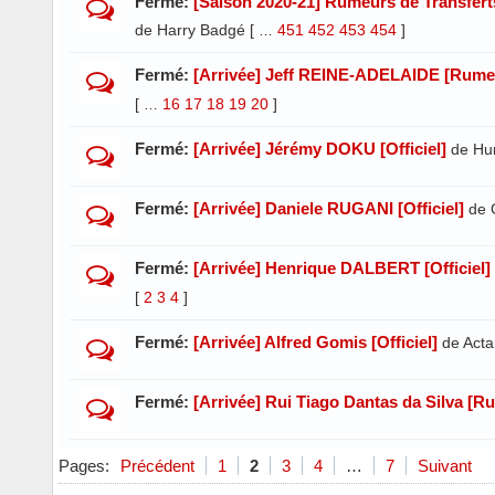
Fermé:
[Saison 2020-21] Rumeurs de Transfert
de Harry Badgé
[
451
452
453
454
]
…
Fermé:
[Arrivée] Jeff REINE-ADELAIDE [Rume
[
16
17
18
19
20
]
…
Fermé:
[Arrivée] Jérémy DOKU [Officiel]
de Hu
Fermé:
[Arrivée] Daniele RUGANI [Officiel]
de 
Fermé:
[Arrivée] Henrique DALBERT [Officiel]
[
2
3
4
]
Fermé:
[Arrivée] Alfred Gomis [Officiel]
de Acta
Fermé:
[Arrivée] Rui Tiago Dantas da Silva [R
Pages:
Précédent
1
2
3
4
…
7
Suivant