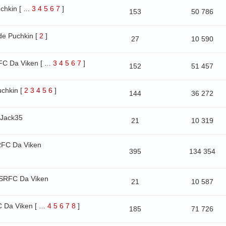
chkin
[
3
4
5
6
7
]
…
153
50 786
de Puchkin
[
2
]
27
10 590
FC Da Viken
[
3
4
5
6
7
]
…
152
51 457
uchkin
[
2
3
4
5
6
]
144
36 272
 Jack35
21
10 319
RFC Da Viken
395
134 354
SRFC Da Viken
21
10 587
 Da Viken
[
4
5
6
7
8
]
…
185
71 726