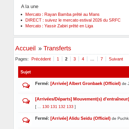
A la une
Mercato : Rayan Bamba prêté au Mans
DIRECT : suivez le mercato estival 2026 du SRFC
Mercato : Yassir Zabiri prêté en Liga
Accueil
»
Transferts
Pages:
Précédent
1
2
3
4
…
7
Suivant
Sujet
Fermé:
[Arrivée] Albert Gronbaek (Officiel)
de 
[Arrivées/Départs] Mouvement(s) d'entraîneur(
[
130
131
132
133
]
…
Fermé:
[Arrivée] Alidu Seidu (Officiel)
de Puchk