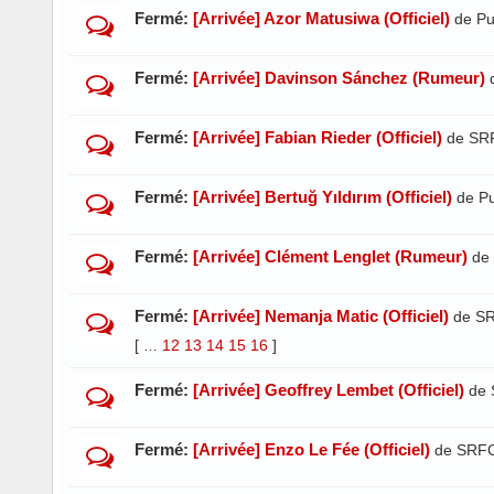
Fermé:
[Arrivée] Azor Matusiwa (Officiel)
de Pu
Fermé:
[Arrivée] Davinson Sánchez (Rumeur)
Fermé:
[Arrivée] Fabian Rieder (Officiel)
de SR
Fermé:
[Arrivée] Bertuğ Yıldırım (Officiel)
de P
Fermé:
[Arrivée] Clément Lenglet (Rumeur)
de
Fermé:
[Arrivée] Nemanja Matic (Officiel)
de S
[
12
13
14
15
16
]
…
Fermé:
[Arrivée] Geoffrey Lembet (Officiel)
de 
Fermé:
[Arrivée] Enzo Le Fée (Officiel)
de SRFC