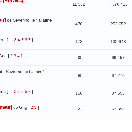
s [Arrivées]
11 332
4 376 416
ur]
de Severino, je t'ai aimé
476
252 652
ran
[
3
4
5
6
7
]
…
173
132 943
Grig
[
2
3
4
]
89
88 459
de Severino, je t'ai aimé
86
87 270
rus
[
3
4
5
6
7
]
…
156
97 555
umeur]
de Grig
[
2
3
]
55
67 398