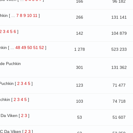
166
96 182
hkin
[
7
8
9
10
11
]
…
266
131 141
2
3
4
5
6
]
142
104 879
hkin
[
48
49
50
51
52
]
…
1 278
523 233
de Puchkin
301
131 362
Puchkin
[
2
3
4
5
]
123
71 477
chkin
[
2
3
4
5
]
103
74 718
Da Viken
[
2
3
]
53
51 607
C Da Viken
[
2
3
]