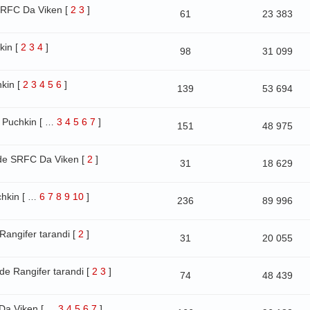
SRFC Da Viken
[
2
3
]
61
23 383
kin
[
2
3
4
]
98
31 099
hkin
[
2
3
4
5
6
]
139
53 694
 Puchkin
[
3
4
5
6
7
]
…
151
48 975
de SRFC Da Viken
[
2
]
31
18 629
chkin
[
6
7
8
9
10
]
…
236
89 996
Rangifer tarandi
[
2
]
31
20 055
de Rangifer tarandi
[
2
3
]
74
48 439
Da Viken
[
3
4
5
6
7
]
…