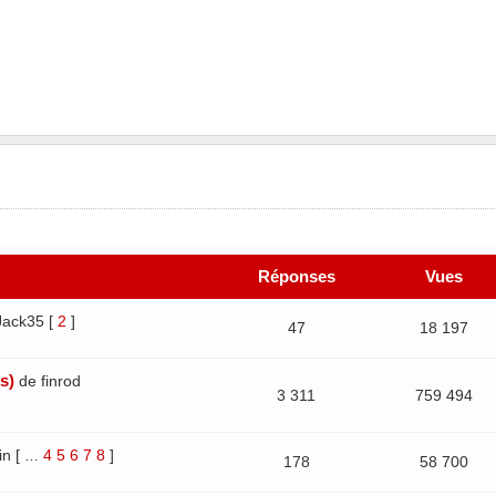
Réponses
Vues
Jack35
[
2
]
47
18 197
s)
de finrod
3 311
759 494
in
[
4
5
6
7
8
]
…
178
58 700