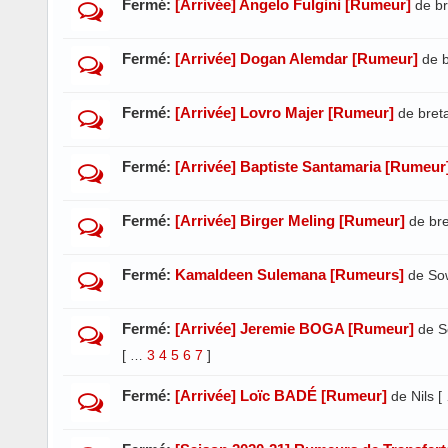
Fermé:
[Arrivée] Angelo Fulgini [Rumeur]
de b
Fermé:
[Arrivée] Dogan Alemdar [Rumeur]
de 
Fermé:
[Arrivée] Lovro Majer [Rumeur]
de bret
Fermé:
[Arrivée] Baptiste Santamaria [Rumeur
Fermé:
[Arrivée] Birger Meling [Rumeur]
de br
Fermé:
Kamaldeen Sulemana [Rumeurs]
de So
Fermé:
[Arrivée] Jeremie BOGA [Rumeur]
de S
[
3
4
5
6
7
]
…
Fermé:
[Arrivée] Loïc BADÉ [Rumeur]
de Nils
[