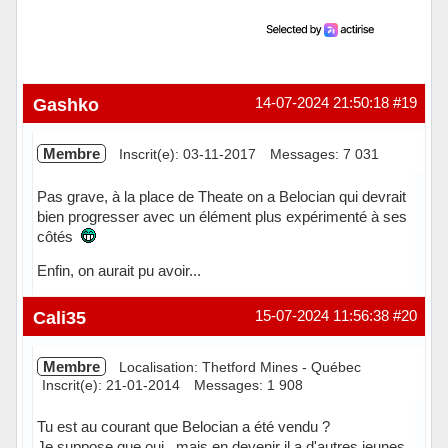
Gashko
14-07-2024 21:50:18
#19
Membre
Inscrit(e): 03-11-2017
Messages: 7 031
Pas grave, à la place de Theate on a Belocian qui devrait
bien progresser avec un élément plus expérimenté à ses
côtés
Enfin, on aurait pu avoir...
Hors ligne
Cali35
15-07-2024 11:56:38
#20
Membre
Localisation: Thetford Mines - Québec
Inscrit(e): 21-01-2014
Messages: 1 908
Tu est au courant que Belocian a été vendu ?
Je suppose que oui , mais en devenir il a d'autres jeunes