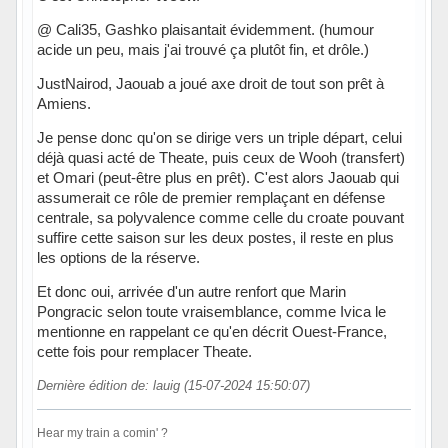
@ Cali35, Gashko plaisantait évidemment. (humour
acide un peu, mais j'ai trouvé ça plutôt fin, et drôle.)
JustNairod, Jaouab a joué axe droit de tout son prêt à
Amiens.
Je pense donc qu'on se dirige vers un triple départ, celui
déjà quasi acté de Theate, puis ceux de Wooh (transfert)
et Omari (peut-être plus en prêt). C'est alors Jaouab qui
assumerait ce rôle de premier remplaçant en défense
centrale, sa polyvalence comme celle du croate pouvant
suffire cette saison sur les deux postes, il reste en plus
les options de la réserve.
Et donc oui, arrivée d'un autre renfort que Marin
Pongracic selon toute vraisemblance, comme Ivica le
mentionne en rappelant ce qu'en décrit Ouest-France,
cette fois pour remplacer Theate.
Dernière édition de: lauig (15-07-2024 15:50:07)
Hear my train a comin' ?