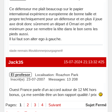
Ce défenseur me plaît beaucoup sur le papier
international expérience européenne de bonne taille et
propre techniquement pour un défenseur et en plus il joue
axe droit donc sûrement un départ d Omari en prêt
minimum pour se remettre la tête dans le bon sens les
pieds aussi.
Il lui faut son alter ego à gauche.
stade rennais #toutdonnerpourgagner#
Hors ligne
Jack35
15-07-2024 21:13:32
#25
El profesor
Localisation: Roazhon Park
Inscrit(e): 23-07-2007
Messages: 13 208
Ouest France parle d'un accord autour de 12 M€ hors
bonus, ça me semble être un bon rapport qualité / prix
Hors ligne
Pages:
1
2
3
4
Suivant
Sujet Fermé