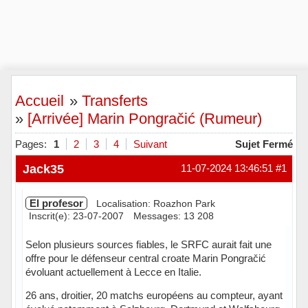
Accueil
»
Transferts
»
[Arrivée] Marin Pongračić (Rumeur)
Pages:
1
2
3
4
Suivant
Sujet Fermé
Jack35
11-07-2024 13:46:51
#1
El profesor
Localisation: Roazhon Park
Inscrit(e): 23-07-2007
Messages: 13 208
Selon plusieurs sources fiables, le SRFC aurait fait une
offre pour le défenseur central croate Marin Pongračić
évoluant actuellement à Lecce en Italie.
26 ans, droitier, 20 matchs européens au compteur, ayant