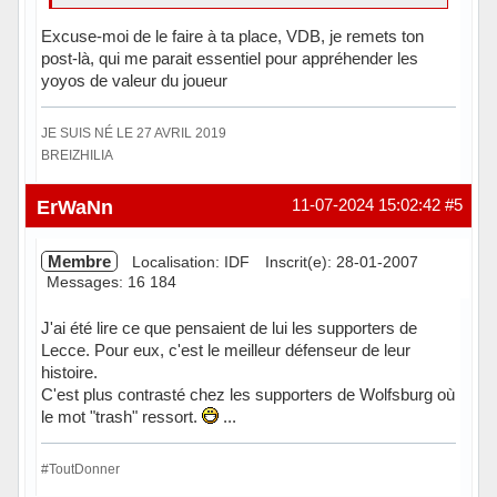
Excuse-moi de le faire à ta place, VDB, je remets ton
post-là, qui me parait essentiel pour appréhender les
yoyos de valeur du joueur
JE SUIS NÉ LE 27 AVRIL 2019
BREIZHILIA
Hors ligne
ErWaNn
11-07-2024 15:02:42
#5
Membre
Localisation: IDF
Inscrit(e): 28-01-2007
Messages: 16 184
J'ai été lire ce que pensaient de lui les supporters de
Lecce. Pour eux, c'est le meilleur défenseur de leur
histoire.
C'est plus contrasté chez les supporters de Wolfsburg où
le mot "trash" ressort.
...
#ToutDonner