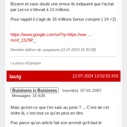
Bizarre et sans doute une erreur ils indiquent que l’achat
par Lecce s’élevait à 13 millions.
Pour rappel il s’agit de 16 millions bonus compris ( 14 +2)
https://www.google.com/url?q=https://ww …
mmf_15J9P_
Dernière édition de: poupoune (11-07-2024 16:30:08)
La place d'Espagne
Hors ligne
lauig
12-07-2024 13:52:52
#10
Buisiness is Buisiness
Inscrit(e): 07-01-2007
Messages: 15 630
Mais qu'est-ce que t'en sais au juste ? ... C'est de cet
ordre là, c'est tout ce qu'on peut en dire.
Pas parce qu'un article fait son arrondi qu'il faut le