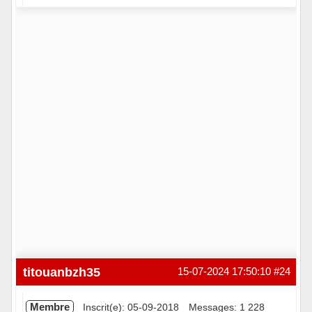
Hors ligne
titouanbzh35
15-07-2024 17:50:10
#24
Membre
Inscrit(e): 05-09-2018
Messages: 1 228