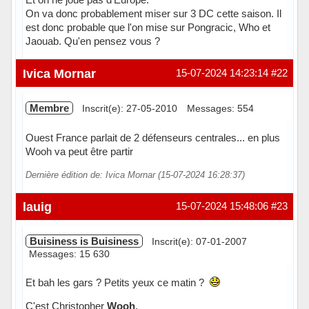
On va donc probablement miser sur 3 DC cette saison. Il
est donc probable que l'on mise sur Pongracic, Who et
Jaouab. Qu'en pensez vous ?
Hors ligne
Ivica Mornar
15-07-2024 14:23:14
#22
Membre
Inscrit(e): 27-05-2010
Messages: 554
Ouest France parlait de 2 défenseurs centrales... en plus
Wooh va peut être partir
Dernière édition de: Ivica Mornar (15-07-2024 16:28:37)
Hors ligne
lauig
15-07-2024 15:48:06
#23
Buisiness is Buisiness
Inscrit(e): 07-01-2007
Messages: 15 630
Et bah les gars ? Petits yeux ce matin ?
C'est Christopher
Wooh
.