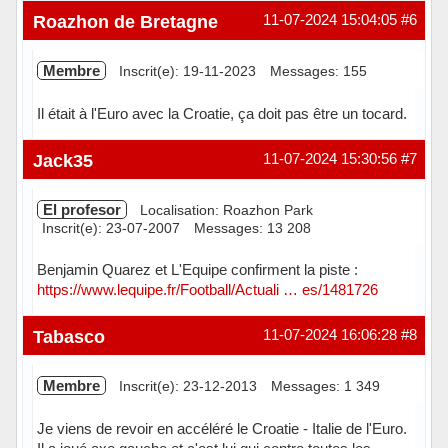
Hors ligne
Roazhon de Bretagne
11-07-2024 15:04:05
#6
Membre
Inscrit(e): 19-11-2023
Messages: 155
Il était à l'Euro avec la Croatie, ça doit pas être un tocard.
Hors ligne
Jack35
11-07-2024 15:30:56
#7
El profesor
Localisation: Roazhon Park
Inscrit(e): 23-07-2007
Messages: 13 208
Benjamin Quarez et L'Equipe confirment la piste :
https://www.lequipe.fr/Football/Actuali … es/1481726
Hors ligne
Tabasco
11-07-2024 16:06:28
#8
Membre
Inscrit(e): 23-12-2013
Messages: 1 349
Je viens de revoir en accéléré le Croatie - Italie de l'Euro.