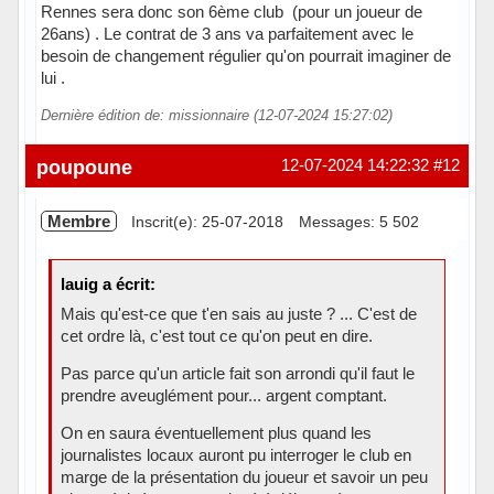
Rennes sera donc son 6ème club (pour un joueur de
26ans) . Le contrat de 3 ans va parfaitement avec le
besoin de changement régulier qu'on pourrait imaginer de
lui .
Dernière édition de: missionnaire (12-07-2024 15:27:02)
Hors ligne
poupoune
12-07-2024 14:22:32
#12
Membre
Inscrit(e): 25-07-2018
Messages: 5 502
lauig a écrit:
Mais qu'est-ce que t'en sais au juste ? ... C'est de
cet ordre là, c'est tout ce qu'on peut en dire.
Pas parce qu'un article fait son arrondi qu'il faut le
prendre aveuglément pour... argent comptant.
On en saura éventuellement plus quand les
journalistes locaux auront pu interroger le club en
marge de la présentation du joueur et savoir un peu