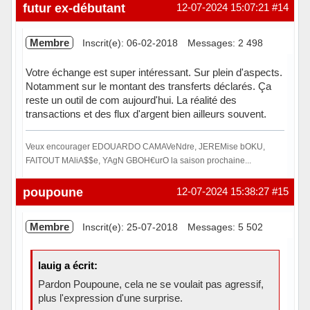
futur ex-débutant
12-07-2024 15:07:21
#14
Membre
Inscrit(e): 06-02-2018
Messages: 2 498
Votre échange est super intéressant. Sur plein d'aspects.
Notamment sur le montant des transferts déclarés. Ça
reste un outil de com aujourd'hui. La réalité des
transactions et des flux d'argent bien ailleurs souvent.
Veux encourager EDOUARDO CAMAVeNdre, JEREMise bOKU,
FAITOUT MAliA$$e, YAgN GBOH€urO la saison prochaine...
Hors ligne
poupoune
12-07-2024 15:38:27
#15
Membre
Inscrit(e): 25-07-2018
Messages: 5 502
lauig a écrit:
Pardon Poupoune, cela ne se voulait pas agressif,
plus l'expression d'une surprise.