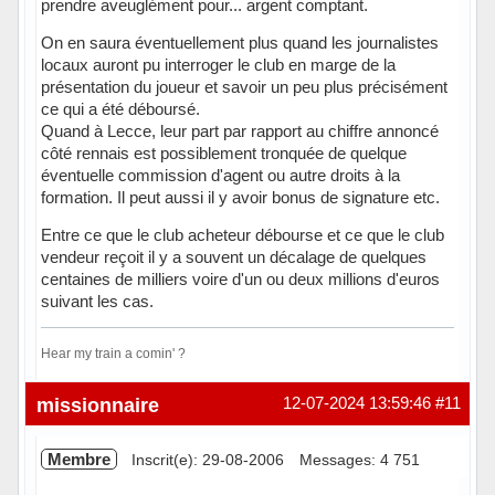
prendre aveuglément pour... argent comptant.
On en saura éventuellement plus quand les journalistes
locaux auront pu interroger le club en marge de la
présentation du joueur et savoir un peu plus précisément
ce qui a été déboursé.
Quand à Lecce, leur part par rapport au chiffre annoncé
côté rennais est possiblement tronquée de quelque
éventuelle commission d'agent ou autre droits à la
formation. Il peut aussi il y avoir bonus de signature etc.
Entre ce que le club acheteur débourse et ce que le club
vendeur reçoit il y a souvent un décalage de quelques
centaines de milliers voire d'un ou deux millions d'euros
suivant les cas.
Hear my train a comin' ?
Hors ligne
missionnaire
12-07-2024 13:59:46
#11
Membre
Inscrit(e): 29-08-2006
Messages: 4 751