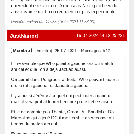
qui veulent être au club . A mon avis l'axe gauche va lui
aussi avoir le droit à un recrutement plus expérimenté.
Dernière édition de: Cali35 (15-07-2024 11:58:20)
Hors ligne
JustNairod
15-07-2024 14:12:29
#21
Membre
Inscrit(e): 25-07-2021
Messages: 542
Il me semble que Who jouait a gauche lors du match
amical et que l'on a déjà Jaouab aussi.
On aurait donc Pongracic a droite, Who pouvant jouer a
droite (et a gauche) et Jaouab a gauche.
Il y a aussi Jérémy Jacquet qui peut jouer a gauche,
mais il sera probablement encore prêté cette saison.
Et je ne compte pas Theate, Omari, Ait Boudlal et Do
Marcolino qui a joué DC il me semble en seconde mi-
temps du match amical
Et on ne joue pas d'Europe.