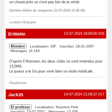
un chouia près on n'est pas loin de la vérité.
Dernière édition de: poupoune (12-07-2024 15:45:49)
La place d'Espagne
Hors ligne
ErWaNn
13-07-2024 18:00:00
#16
Membre
Localisation: IDF
Inscrit(e): 28-01-2007
Messages: 16 184
D'après F.Romano, les deux clubs se sont entendus pour
13,5M€.
Le joueur a le Go pour venir faire sa visite médicale.
#ToutDonner
Hors ligne
Jack35
14-07-2024 21:08:37
#17
El profesor
Localisation: Roazhon Park
Inscrit(e): 23-07-2007
Messages: 13 208