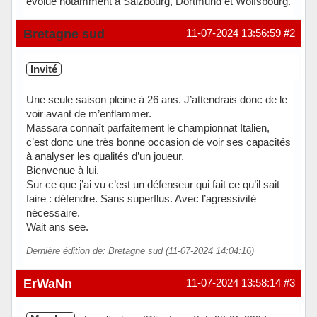
évolué notamment à Salzbourg, Dortmund et Wolfsbourg.
Hors ligne
Bretagne sud
11-07-2024 13:56:59
#2
Invité
Une seule saison pleine à 26 ans. J’attendrais donc de le
voir avant de m’enflammer.
Massara connaît parfaitement le championnat Italien,
c’est donc une très bonne occasion de voir ses capacités
à analyser les qualités d’un joueur.
Bienvenue à lui.
Sur ce que j’ai vu c’est un défenseur qui fait ce qu’il sait
faire : défendre. Sans superflus. Avec l’agressivité
nécessaire.
Wait ans see.
Dernière édition de: Bretagne sud (11-07-2024 14:04:16)
ErWaNn
11-07-2024 13:58:14
#3