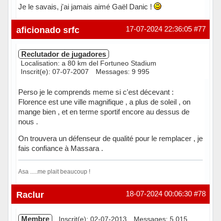
Je le savais, j'ai jamais aimé Gaël Danic !
Hors ligne
aficionado srfc
17-07-2024 22:36:05
#77
Reclutador de jugadores
Localisation: a 80 km del Fortuneo Stadium
Inscrit(e): 07-07-2007
Messages: 9 995
Perso je le comprends meme si c'est décevant :
Florence est une ville magnifique , a plus de soleil , on
mange bien , et en terme sportif encore au dessus de
nous .
On trouvera un défenseur de qualité pour le remplacer , je
fais confiance à Massara .
Asa .....me plait beaucoup !
Hors ligne
Raclur
18-07-2024 00:06:30
#78
Membre
Inscrit(e): 02-07-2013
Messages: 5 015