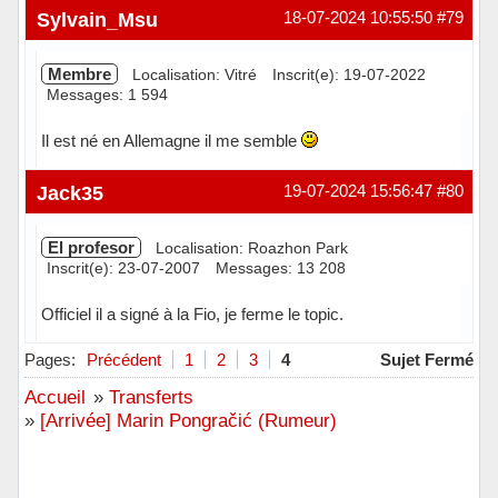
Sylvain_Msu
18-07-2024 10:55:50
#79
Membre
Localisation: Vitré
Inscrit(e): 19-07-2022
Messages: 1 594
Il est né en Allemagne il me semble
Hors ligne
Jack35
19-07-2024 15:56:47
#80
El profesor
Localisation: Roazhon Park
Inscrit(e): 23-07-2007
Messages: 13 208
Officiel il a signé à la Fio, je ferme le topic.
Hors ligne
Pages:
Précédent
1
2
3
4
Sujet Fermé
Accueil
»
Transferts
»
[Arrivée] Marin Pongračić (Rumeur)