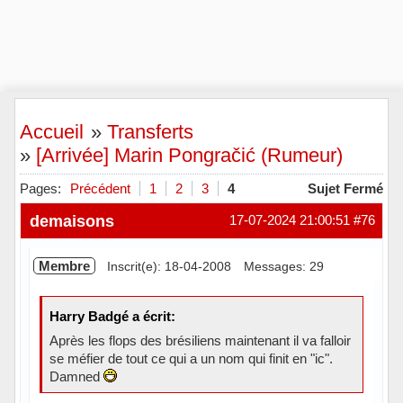
Accueil
»
Transferts
»
[Arrivée] Marin Pongračić (Rumeur)
Pages:
Précédent
1
2
3
4
Sujet Fermé
demaisons
17-07-2024 21:00:51
#76
Membre
Inscrit(e): 18-04-2008
Messages: 29
Harry Badgé a écrit:
Après les flops des brésiliens maintenant il va falloir
se méfier de tout ce qui a un nom qui finit en "ic".
Damned