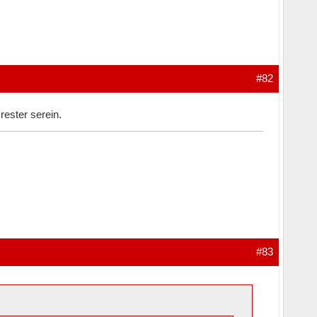
#82
rester serein.
#83