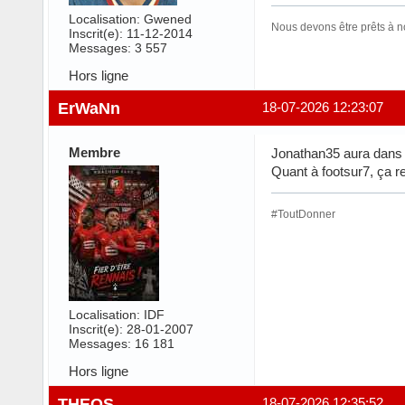
Localisation: Gwened
Nous devons être prêts à n
Inscrit(e): 11-12-2014
Messages: 3 557
Hors ligne
ErWaNn
18-07-2026 12:23:07
Membre
Jonathan35 aura dans t
Quant à footsur7, ça res
#ToutDonner
Localisation: IDF
Inscrit(e): 28-01-2007
Messages: 16 181
Hors ligne
THEOS
18-07-2026 12:35:52