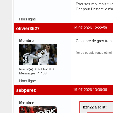
Excuses moi mais tu a
Car pour l’instant je n’a
Hors ligne
olivier3527
19-07-2026 12:22:58
Membre
Ce genre de gros transf
fier du peuple rouge et noir
Inscrit(e): 07-11-2013
Messages: 4 439
Hors ligne
sebperez
19-07-2026 13:36:36
Membre
bzh22 a écrit: