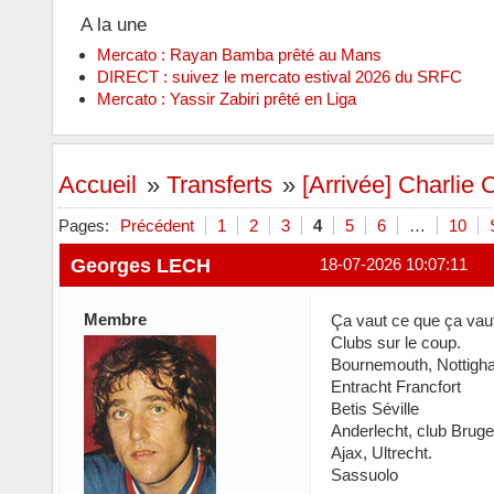
A la une
Mercato : Rayan Bamba prêté au Mans
DIRECT : suivez le mercato estival 2026 du SRFC
Mercato : Yassir Zabiri prêté en Liga
Accueil
»
Transferts
»
[Arrivée] Charlie C
Pages:
Précédent
1
2
3
4
5
6
…
10
Georges LECH
18-07-2026 10:07:11
Membre
Ça vaut ce que ça vaut.
Clubs sur le coup.
Bournemouth, Nottigh
Entracht Francfort
Betis Séville
Anderlecht, club Bruge
Ajax, Ultrecht.
Sassuolo