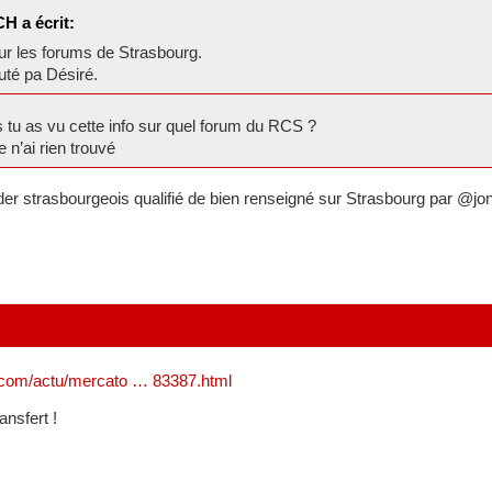
H a écrit:
sur les forums de Strasbourg.
uté pa Désiré.
tu as vu cette info sur quel forum du RCS ?
e n’ai rien trouvé
sider strasbourgeois qualifié de bien renseigné sur Strasbourg par @
s.com/actu/mercato … 83387.html
ansfert !