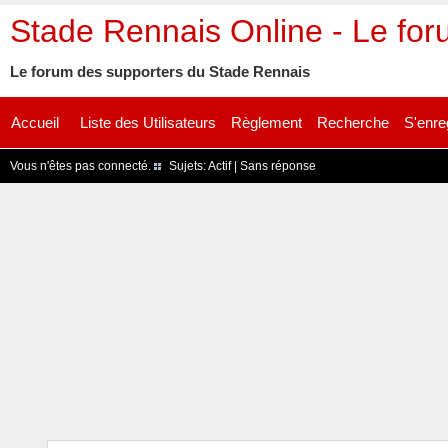
Stade Rennais Online - Le fo
Le forum des supporters du Stade Rennais
Accueil
Liste des Utilisateurs
Règlement
Recherche
S'enre
Vous n'êtes pas connecté.
Sujets:
Actif
|
Sans réponse