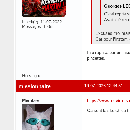
Georges LEC
C'est repris 
Avait été recr
Inscrit(e): 11-07-2022
Messages: 1 458
Excuses moi mais 
Car pour l’instant j
Info reprise par un in
pincettes.
·.
Hors ligne
missionnaire
19-07-2026 13:44:51
Membre
https://www.lesviolet
Ca sent le sketch ce tr