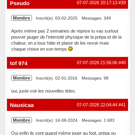
Pseudo
07-07-2026 20:17:13
#39
Membre
Inscrit(e): 03-02-2025
Messages: 349
Après même pas 2 semaines de reprise tu vas surtout
pouvoir jauger de l'intensité physique de la prépa et de la
chaleur, on a tous hâte et plaisir de les revoir mais
chaque chose en son temps
Hors ligne
tof 974
07-07-2026 21:56:06
#40
Membre
Inscrit(e): 02-01-2016
Messages: 98
oui, juste voir les nouvelles tètes.
Hors ligne
Nausicaa
07-07-2026 22:04:44
#41
Membre
Inscrit(e): 14-08-2024
Messages: 1 683
Oui enfin ils vont quand même jouer au foot, prépa ou