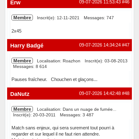
Hors ligne
Erw
09-07-2026 11:53:43
#46
Membre
Inscrit(e): 12-11-2021
Messages: 747
2x45
Hors ligne
Harry Badgé
09-07-2026 14:34:24
#47
Membre
Localisation: Roazhon
Inscrit(e): 03-08-2013
Messages: 8 614
Pauses fraîcheur. Chouchen et glaçons...
Hors ligne
DaNutz
09-07-2026 14:42:48
#48
Membre
Localisation: Dans un nuage de fumée...
Inscrit(e): 20-03-2011
Messages: 3 487
Match sans enjeux, qui sera surement tout pourri à
regarder et sur lequel il ne faut rien attendre.