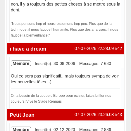
non, il y a toujours des petites choses à se mettre sous la
dent.
"Nous pensons trop et nous ressentons trop peu. Plus que de la
technique, il nous faut de l’humanité. Plus que des analyses, il nous
faut de la bienveillance."
Hors ligne
i have a dream
07-07-2026 22:28:09
#42
Membre
Inscrit(e): 30-08-2006
Messages: 7 680
Oui ce sera pas significatif.. mais toujours sympa de voir
les nouvelles têtes ;-)
On a besoin de la coupe d'Europe pour exister, faites briller nos
couleurs! Vive le Stade Rennais
Hors ligne
Petit Jean
07-07-2026 23:26:08
#43
Membre
Inscrit(e): 02-12-2023
Messages: 2 886