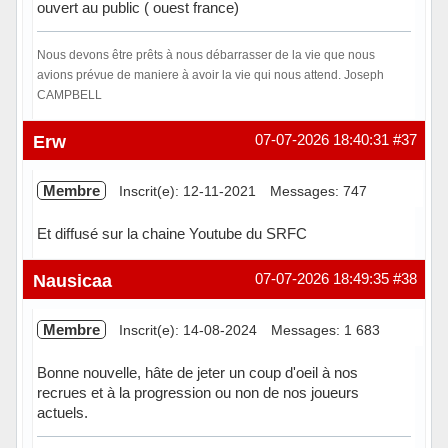
ouvert au public ( ouest france)
Nous devons être prêts à nous débarrasser de la vie que nous
avions prévue de maniere à avoir la vie qui nous attend. Joseph
CAMPBELL
Hors ligne
Erw
07-07-2026 18:40:31
#37
Membre
Inscrit(e): 12-11-2021
Messages: 747
Et diffusé sur la chaine Youtube du SRFC
Hors ligne
Nausicaa
07-07-2026 18:49:35
#38
Membre
Inscrit(e): 14-08-2024
Messages: 1 683
Bonne nouvelle, hâte de jeter un coup d'oeil à nos
recrues et à la progression ou non de nos joueurs
actuels.