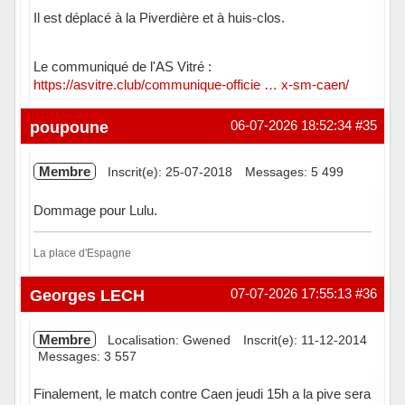
Il est déplacé à la Piverdière et à huis-clos.
Le communiqué de l'AS Vitré :
https://asvitre.club/communique-officie … x-sm-caen/
Hors ligne
poupoune
06-07-2026 18:52:34
#35
Membre
Inscrit(e): 25-07-2018
Messages: 5 499
Dommage pour Lulu.
La place d'Espagne
Hors ligne
Georges LECH
07-07-2026 17:55:13
#36
Membre
Localisation: Gwened
Inscrit(e): 11-12-2014
Messages: 3 557
Finalement, le match contre Caen jeudi 15h a la pive sera