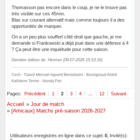
Thomasson pas encore dans le coup, je ne le trouve pas
très visible sur ces 45min.
Blas sur courant alternatif mais comme toujours il a des
opportunités de marquer.
On a un peu plus souffert côté droit que gauche, je me
demande si Frankowski a déjà joué dans une défense à 4
? Ça peut être une inquiétude pour cette saison.
Dernière édition de: Hermes (09-07-2026 15:53:16)
Cech - Traoré Mensah Aguerd Bensebaini - Bourigeaud André
Kallstrom Terrier - Nonda Frei
Hors ligne
Pages:
Précédent
1
2
3
4
…
12
Suivant
Accueil
»
Jour de match
»
[Amicaux] Matchs pré-saison 2026-2027
Utilisateurs enregistrés en ligne dans ce sujet:
0
, Invité(s):