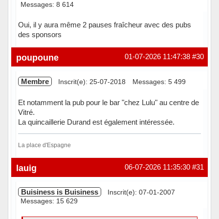
Messages: 8 614
Oui, il y aura même 2 pauses fraîcheur avec des pubs
des sponsors
Hors ligne
poupoune
01-07-2026 11:47:38
#30
Membre
Inscrit(e): 25-07-2018
Messages: 5 499
Et notamment la pub pour le bar "chez Lulu" au centre de
Vitré.
La quincaillerie Durand est également intéressée.
La place d'Espagne
Hors ligne
lauig
06-07-2026 11:35:30
#31
Buisiness is Buisiness
Inscrit(e): 07-01-2007
Messages: 15 629