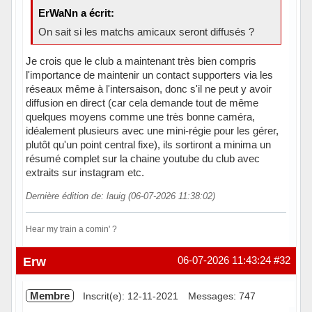
ErWaNn a écrit:
On sait si les matchs amicaux seront diffusés ?
Je crois que le club a maintenant très bien compris
l'importance de maintenir un contact supporters via les
réseaux même à l'intersaison, donc s'il ne peut y avoir
diffusion en direct (car cela demande tout de même
quelques moyens comme une très bonne caméra,
idéalement plusieurs avec une mini-régie pour les gérer,
plutôt qu'un point central fixe), ils sortiront a minima un
résumé complet sur la chaine youtube du club avec
extraits sur instagram etc.
Dernière édition de: lauig (06-07-2026 11:38:02)
Hear my train a comin' ?
Hors ligne
Erw
06-07-2026 11:43:24
#32
Membre
Inscrit(e): 12-11-2021
Messages: 747