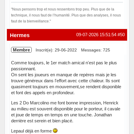
"Nous pensons trop et nous ressentons trop peu. Plus que de la
technique, il nous faut de l’humanité. Plus que des analyses, il nous
faut de la bienveillance."
Hors ligne
Hermes
09-07-2026 15:51:54
#50
Membre
Inscrit(e): 29-06-2022
Messages: 725
Comme toujours, le 1er match amical n'est pas le plus
passionnant.
On sent les joueurs en manque de repères mais je les
trouve généreux dans l'effort avec cette chaleur. Ils sont
quasiment toujours en mouvement,se rendent disponible
et font des appels en profondeur.
Les 2 Do Marcolino me font bonne impression, Henrick
au milieu est souvent disponible pour le porteur, il cavale
et joue de temps en temps en une touche. Jonathan
derrière est serein et bien placé.
Lepaul déjà en forme