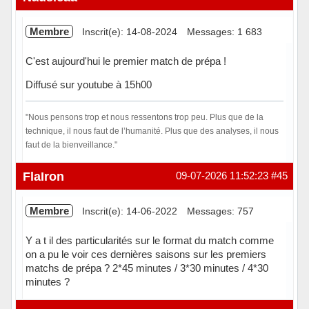
Membre
Inscrit(e): 14-08-2024
Messages: 1 683
C'est aujourd'hui le premier match de prépa !
Diffusé sur youtube à 15h00
"Nous pensons trop et nous ressentons trop peu. Plus que de la
technique, il nous faut de l’humanité. Plus que des analyses, il nous
faut de la bienveillance."
Hors ligne
FlaIron
09-07-2026 11:52:23
#45
Membre
Inscrit(e): 14-06-2022
Messages: 757
Y a t il des particularités sur le format du match comme
on a pu le voir ces dernières saisons sur les premiers
matchs de prépa ? 2*45 minutes / 3*30 minutes / 4*30
minutes ?