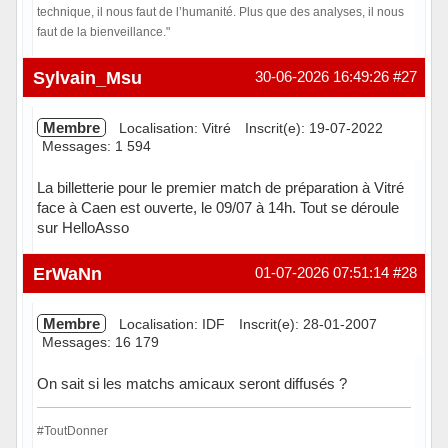
technique, il nous faut de l’humanité. Plus que des analyses, il nous
faut de la bienveillance."
Hors ligne
Sylvain_Msu
30-06-2026 16:49:26
#27
Membre
Localisation: Vitré
Inscrit(e): 19-07-2022
Messages: 1 594
La billetterie pour le premier match de préparation à Vitré
face à Caen est ouverte, le 09/07 à 14h. Tout se déroule
sur HelloAsso
Hors ligne
ErWaNn
01-07-2026 07:51:14
#28
Membre
Localisation: IDF
Inscrit(e): 28-01-2007
Messages: 16 179
On sait si les matchs amicaux seront diffusés ?
#ToutDonner