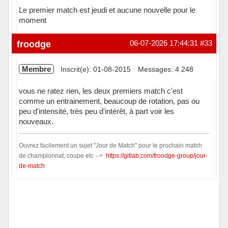
Le premier match est jeudi et aucune nouvelle pour le
moment
Hors ligne
froodge
06-07-2026 17:44:31
#33
Membre
Inscrit(e): 01-08-2015
Messages: 4 248
vous ne ratez rien, les deux premiers match c'est
comme un entrainement, beaucoup de rotation, pas ou
peu d'intensité, très peu d'intérêt, à part voir les
nouveaux.
Ouvrez facilement un sujet "Jour de Match" pour le prochain match
de championnat, coupe etc -->
https://gitlab.com/froodge-group/jour-
de-match
Hors ligne