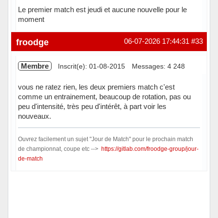
Le premier match est jeudi et aucune nouvelle pour le
moment
Hors ligne
froodge
06-07-2026 17:44:31
#33
Membre
Inscrit(e): 01-08-2015
Messages: 4 248
vous ne ratez rien, les deux premiers match c'est
comme un entrainement, beaucoup de rotation, pas ou
peu d'intensité, très peu d'intérêt, à part voir les
nouveaux.
Ouvrez facilement un sujet "Jour de Match" pour le prochain match
de championnat, coupe etc -->
https://gitlab.com/froodge-group/jour-
de-match
Hors ligne