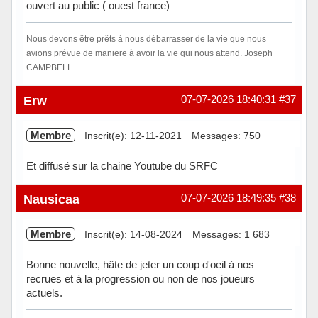
ouvert au public ( ouest france)
Nous devons être prêts à nous débarrasser de la vie que nous
avions prévue de maniere à avoir la vie qui nous attend. Joseph
CAMPBELL
Hors ligne
Erw
07-07-2026 18:40:31
#37
Membre
Inscrit(e): 12-11-2021
Messages: 750
Et diffusé sur la chaine Youtube du SRFC
Hors ligne
Nausicaa
07-07-2026 18:49:35
#38
Membre
Inscrit(e): 14-08-2024
Messages: 1 683
Bonne nouvelle, hâte de jeter un coup d'oeil à nos
recrues et à la progression ou non de nos joueurs
actuels.