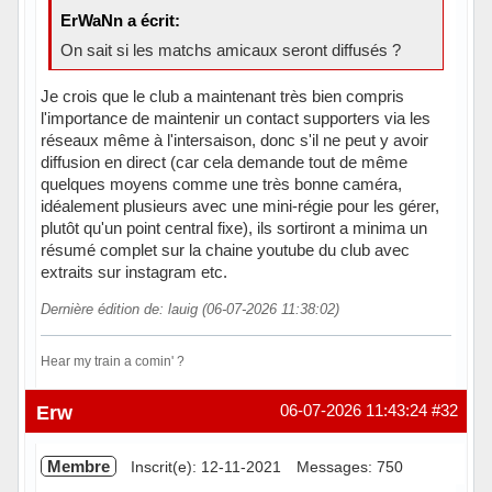
ErWaNn a écrit:
On sait si les matchs amicaux seront diffusés ?
Je crois que le club a maintenant très bien compris
l'importance de maintenir un contact supporters via les
réseaux même à l'intersaison, donc s'il ne peut y avoir
diffusion en direct (car cela demande tout de même
quelques moyens comme une très bonne caméra,
idéalement plusieurs avec une mini-régie pour les gérer,
plutôt qu'un point central fixe), ils sortiront a minima un
résumé complet sur la chaine youtube du club avec
extraits sur instagram etc.
Dernière édition de: lauig (06-07-2026 11:38:02)
Hear my train a comin' ?
Hors ligne
Erw
06-07-2026 11:43:24
#32
Membre
Inscrit(e): 12-11-2021
Messages: 750