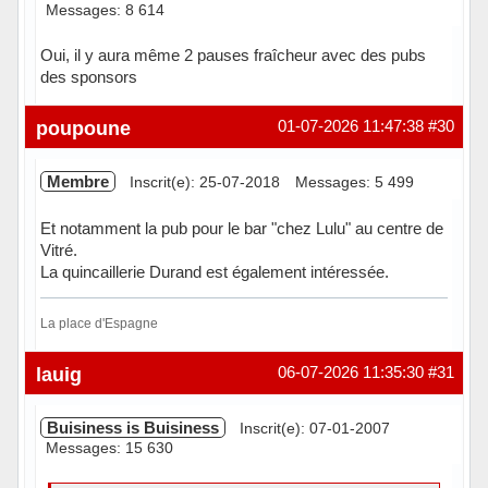
Messages: 8 614
Oui, il y aura même 2 pauses fraîcheur avec des pubs
des sponsors
Hors ligne
poupoune
01-07-2026 11:47:38
#30
Membre
Inscrit(e): 25-07-2018
Messages: 5 499
Et notamment la pub pour le bar "chez Lulu" au centre de
Vitré.
La quincaillerie Durand est également intéressée.
La place d'Espagne
Hors ligne
lauig
06-07-2026 11:35:30
#31
Buisiness is Buisiness
Inscrit(e): 07-01-2007
Messages: 15 630