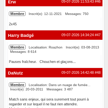
Hors ligne
Erw
09-07-2026 11:53:43
#46
Membre
Inscrit(e): 12-11-2021
Messages: 750
2x45
Hors ligne
Harry Badgé
09-07-2026 14:34:24
#47
Membre
Localisation: Roazhon
Inscrit(e): 03-08-2013
Messages: 8 614
Pauses fraîcheur. Chouchen et glaçons...
Hors ligne
DaNutz
09-07-2026 14:42:48
#48
Membre
Localisation: Dans un nuage de fumée...
Inscrit(e): 20-03-2011
Messages: 3 487
Match sans enjeux, qui sera surement tout pourri à
regarder et sur lequel il ne faut rien attendre.