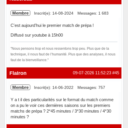
Membre
Inscrit(e): 14-08-2024
Messages: 1 683
C'est aujourd'hui le premier match de prépa !
Diffusé sur youtube à 15h00
"Nous pensons trop et nous ressentons trop peu. Plus que de la
technique, il nous faut de l’humanité. Plus que des analyses, il nous
faut de la bienveillance."
Hors ligne
FlaIron
09-07-2026 11:52:23
#45
Membre
Inscrit(e): 14-06-2022
Messages: 757
Y a t il des particularités sur le format du match comme
on a pu le voir ces dernières saisons sur les premiers
matchs de prépa ? 2*45 minutes / 3*30 minutes / 4*30
minutes ?