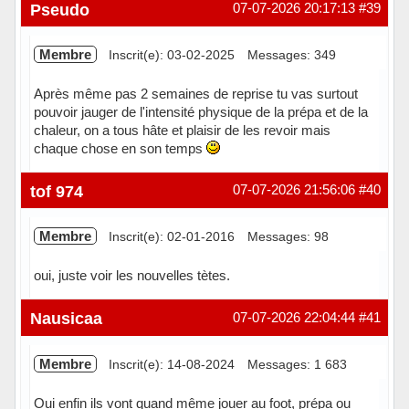
Pseudo
07-07-2026 20:17:13
#39
Membre
Inscrit(e): 03-02-2025
Messages: 349
Après même pas 2 semaines de reprise tu vas surtout
pouvoir jauger de l'intensité physique de la prépa et de la
chaleur, on a tous hâte et plaisir de les revoir mais
chaque chose en son temps
Hors ligne
tof 974
07-07-2026 21:56:06
#40
Membre
Inscrit(e): 02-01-2016
Messages: 98
oui, juste voir les nouvelles tètes.
Hors ligne
Nausicaa
07-07-2026 22:04:44
#41
Membre
Inscrit(e): 14-08-2024
Messages: 1 683
Oui enfin ils vont quand même jouer au foot, prépa ou