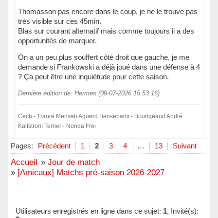
Thomasson pas encore dans le coup, je ne le trouve pas
très visible sur ces 45min.
Blas sur courant alternatif mais comme toujours il a des
opportunités de marquer.
On a un peu plus souffert côté droit que gauche, je me
demande si Frankowski a déjà joué dans une défense à 4
? Ça peut être une inquiétude pour cette saison.
Dernière édition de: Hermes (09-07-2026 15:53:16)
Cech - Traoré Mensah Aguerd Bensebaini - Bourigeaud André
Kallstrom Terrier - Nonda Frei
Hors ligne
Pages:
Précédent
1
2
3
4
…
13
Suivant
Accueil
»
Jour de match
»
[Amicaux] Matchs pré-saison 2026-2027
Utilisateurs enregistrés en ligne dans ce sujet:
1
, Invité(s):