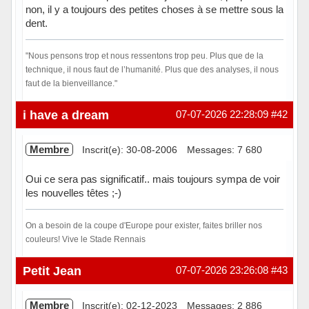
non, il y a toujours des petites choses à se mettre sous la
dent.
"Nous pensons trop et nous ressentons trop peu. Plus que de la
technique, il nous faut de l’humanité. Plus que des analyses, il nous
faut de la bienveillance."
Hors ligne
i have a dream
07-07-2026 22:28:09
#42
Membre
Inscrit(e): 30-08-2006
Messages: 7 680
Oui ce sera pas significatif.. mais toujours sympa de voir
les nouvelles têtes ;-)
On a besoin de la coupe d'Europe pour exister, faites briller nos
couleurs! Vive le Stade Rennais
Hors ligne
Petit Jean
07-07-2026 23:26:08
#43
Membre
Inscrit(e): 02-12-2023
Messages: 2 886