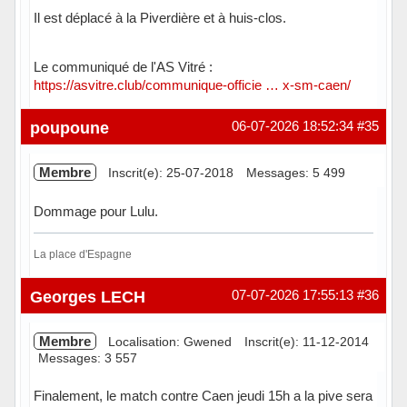
Il est déplacé à la Piverdière et à huis-clos.
Le communiqué de l'AS Vitré :
https://asvitre.club/communique-officie … x-sm-caen/
Hors ligne
poupoune
06-07-2026 18:52:34
#35
Membre
Inscrit(e): 25-07-2018
Messages: 5 499
Dommage pour Lulu.
La place d'Espagne
Hors ligne
Georges LECH
07-07-2026 17:55:13
#36
Membre
Localisation: Gwened
Inscrit(e): 11-12-2014
Messages: 3 557
Finalement, le match contre Caen jeudi 15h a la pive sera