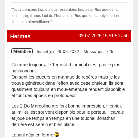
"Nous pensons trop et nous ressentons trop peu. Plus que de la
technique, il nous faut de l’humanité. Plus que des analyses, il nous
faut de la bienveillance."
Hors ligne
Hermes
09-07-2026 15:51:54
#50
Membre
Inscrit(e): 29-06-2022
Messages: 725
Comme toujours, le 1er match amical n'est pas le plus
passionnant.
On sent les joueurs en manque de repères mais je les
trouve généreux dans l'effort avec cette chaleur. Ils sont
quasiment toujours en mouvement,se rendent disponible
et font des appels en profondeur.
Les 2 Do Marcolino me font bonne impression, Henrick
au milieu est souvent disponible pour le porteur, il cavale
et joue de temps en temps en une touche. Jonathan
derrière est serein et bien placé.
Lepaul déjà en forme