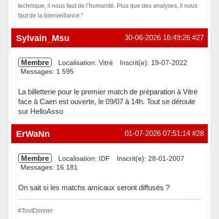
technique, il nous faut de l’humanité. Plus que des analyses, il nous
faut de la bienveillance."
Hors ligne
Sylvain_Msu
30-06-2026 16:49:26
#27
Membre
Localisation: Vitré
Inscrit(e): 19-07-2022
Messages: 1 595
La billetterie pour le premier match de préparation à Vitré
face à Caen est ouverte, le 09/07 à 14h. Tout se déroule
sur HelloAsso
Hors ligne
ErWaNn
01-07-2026 07:51:14
#28
Membre
Localisation: IDF
Inscrit(e): 28-01-2007
Messages: 16 181
On sait si les matchs amicaux seront diffusés ?
#ToutDonner