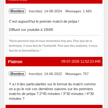
Membre
Inscrit(e): 14-08-2024
Messages: 1 683
C'est aujourd'hui le premier match de prépa !
Diffusé sur youtube à 15h00
"Nous pensons trop et nous ressentons trop peu. Plus que de la
technique, il nous faut de l’humanité. Plus que des analyses, il nous
faut de la bienveillance."
Hors ligne
FlaIron
09-07-2026 11:52:23
#45
Membre
Inscrit(e): 14-06-2022
Messages: 757
Y a t il des particularités sur le format du match comme
on a pu le voir ces dernières saisons sur les premiers
matchs de prépa ? 2*45 minutes / 3*30 minutes / 4*30
minutes ?