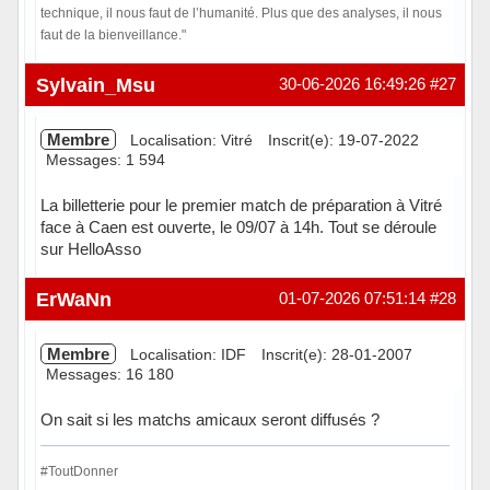
technique, il nous faut de l’humanité. Plus que des analyses, il nous
faut de la bienveillance."
Hors ligne
Sylvain_Msu
30-06-2026 16:49:26
#27
Membre
Localisation: Vitré
Inscrit(e): 19-07-2022
Messages: 1 594
La billetterie pour le premier match de préparation à Vitré
face à Caen est ouverte, le 09/07 à 14h. Tout se déroule
sur HelloAsso
En ligne
ErWaNn
01-07-2026 07:51:14
#28
Membre
Localisation: IDF
Inscrit(e): 28-01-2007
Messages: 16 180
On sait si les matchs amicaux seront diffusés ?
#ToutDonner