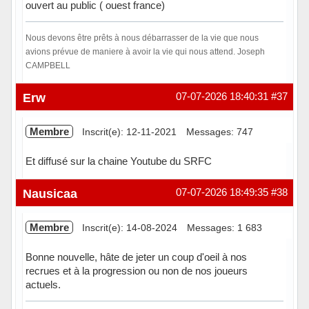
ouvert au public ( ouest france)
Nous devons être prêts à nous débarrasser de la vie que nous
avions prévue de maniere à avoir la vie qui nous attend. Joseph
CAMPBELL
Hors ligne
Erw
07-07-2026 18:40:31
#37
Membre
Inscrit(e): 12-11-2021
Messages: 747
Et diffusé sur la chaine Youtube du SRFC
Hors ligne
Nausicaa
07-07-2026 18:49:35
#38
Membre
Inscrit(e): 14-08-2024
Messages: 1 683
Bonne nouvelle, hâte de jeter un coup d'oeil à nos
recrues et à la progression ou non de nos joueurs
actuels.