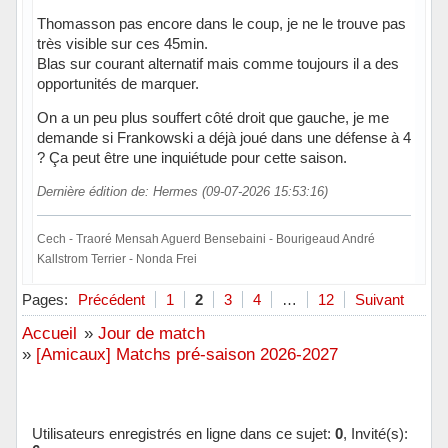
Thomasson pas encore dans le coup, je ne le trouve pas
très visible sur ces 45min.
Blas sur courant alternatif mais comme toujours il a des
opportunités de marquer.
On a un peu plus souffert côté droit que gauche, je me
demande si Frankowski a déjà joué dans une défense à 4
? Ça peut être une inquiétude pour cette saison.
Dernière édition de: Hermes (09-07-2026 15:53:16)
Cech - Traoré Mensah Aguerd Bensebaini - Bourigeaud André
Kallstrom Terrier - Nonda Frei
Hors ligne
Pages:
Précédent
1
2
3
4
…
12
Suivant
Accueil
»
Jour de match
»
[Amicaux] Matchs pré-saison 2026-2027
Utilisateurs enregistrés en ligne dans ce sujet:
0
, Invité(s):