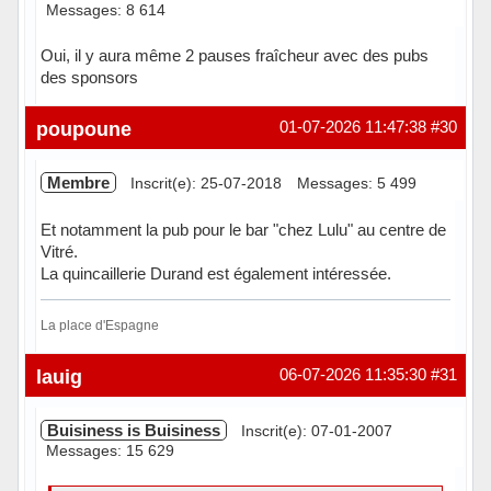
Messages: 8 614
Oui, il y aura même 2 pauses fraîcheur avec des pubs
des sponsors
Hors ligne
poupoune
01-07-2026 11:47:38
#30
Membre
Inscrit(e): 25-07-2018
Messages: 5 499
Et notamment la pub pour le bar "chez Lulu" au centre de
Vitré.
La quincaillerie Durand est également intéressée.
La place d'Espagne
Hors ligne
lauig
06-07-2026 11:35:30
#31
Buisiness is Buisiness
Inscrit(e): 07-01-2007
Messages: 15 629