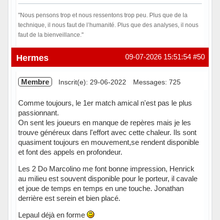
"Nous pensons trop et nous ressentons trop peu. Plus que de la
technique, il nous faut de l’humanité. Plus que des analyses, il nous
faut de la bienveillance."
Hors ligne
Hermes
09-07-2026 15:51:54
#50
Membre
Inscrit(e): 29-06-2022
Messages: 725
Comme toujours, le 1er match amical n'est pas le plus
passionnant.
On sent les joueurs en manque de repères mais je les
trouve généreux dans l'effort avec cette chaleur. Ils sont
quasiment toujours en mouvement,se rendent disponible
et font des appels en profondeur.
Les 2 Do Marcolino me font bonne impression, Henrick
au milieu est souvent disponible pour le porteur, il cavale
et joue de temps en temps en une touche. Jonathan
derrière est serein et bien placé.
Lepaul déjà en forme