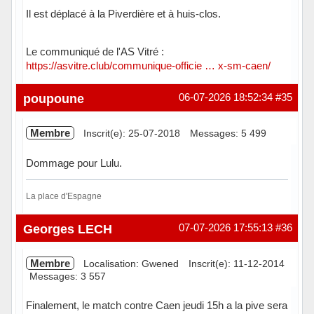
Il est déplacé à la Piverdière et à huis-clos.
Le communiqué de l'AS Vitré :
https://asvitre.club/communique-officie … x-sm-caen/
En ligne
poupoune
06-07-2026 18:52:34
#35
Membre
Inscrit(e): 25-07-2018
Messages: 5 499
Dommage pour Lulu.
La place d'Espagne
Hors ligne
Georges LECH
07-07-2026 17:55:13
#36
Membre
Localisation: Gwened
Inscrit(e): 11-12-2014
Messages: 3 557
Finalement, le match contre Caen jeudi 15h a la pive sera