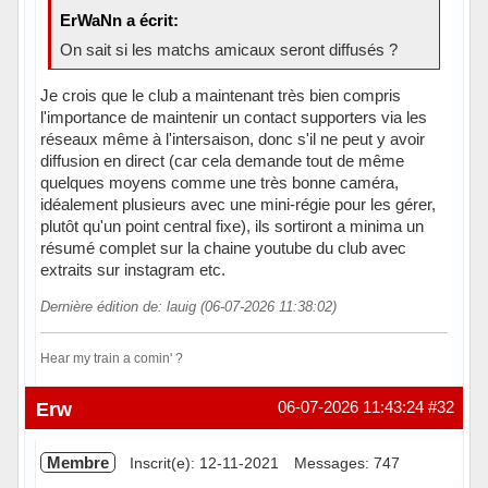
ErWaNn a écrit:
On sait si les matchs amicaux seront diffusés ?
Je crois que le club a maintenant très bien compris
l'importance de maintenir un contact supporters via les
réseaux même à l'intersaison, donc s'il ne peut y avoir
diffusion en direct (car cela demande tout de même
quelques moyens comme une très bonne caméra,
idéalement plusieurs avec une mini-régie pour les gérer,
plutôt qu'un point central fixe), ils sortiront a minima un
résumé complet sur la chaine youtube du club avec
extraits sur instagram etc.
Dernière édition de: lauig (06-07-2026 11:38:02)
Hear my train a comin' ?
Hors ligne
Erw
06-07-2026 11:43:24
#32
Membre
Inscrit(e): 12-11-2021
Messages: 747