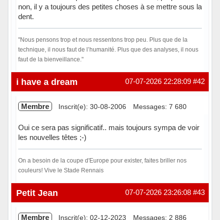
non, il y a toujours des petites choses à se mettre sous la
dent.
"Nous pensons trop et nous ressentons trop peu. Plus que de la
technique, il nous faut de l’humanité. Plus que des analyses, il nous
faut de la bienveillance."
Hors ligne
i have a dream
07-07-2026 22:28:09
#42
Membre
Inscrit(e): 30-08-2006
Messages: 7 680
Oui ce sera pas significatif.. mais toujours sympa de voir
les nouvelles têtes ;-)
On a besoin de la coupe d'Europe pour exister, faites briller nos
couleurs! Vive le Stade Rennais
Hors ligne
Petit Jean
07-07-2026 23:26:08
#43
Membre
Inscrit(e): 02-12-2023
Messages: 2 886