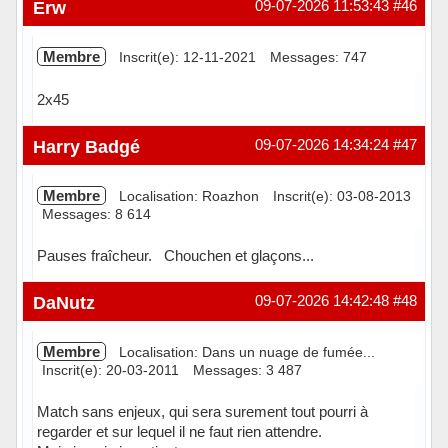
Hors ligne
Erw
09-07-2026 11:53:43
#46
Membre
Inscrit(e): 12-11-2021
Messages: 747
2x45
Hors ligne
Harry Badgé
09-07-2026 14:34:24
#47
Membre
Localisation: Roazhon
Inscrit(e): 03-08-2013
Messages: 8 614
Pauses fraîcheur. Chouchen et glaçons...
Hors ligne
DaNutz
09-07-2026 14:42:48
#48
Membre
Localisation: Dans un nuage de fumée...
Inscrit(e): 20-03-2011
Messages: 3 487
Match sans enjeux, qui sera surement tout pourri à
regarder et sur lequel il ne faut rien attendre.