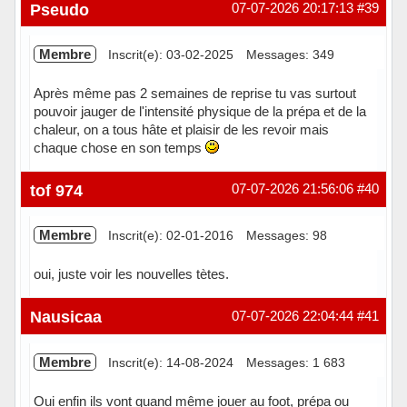
Pseudo
07-07-2026 20:17:13
#39
Membre
Inscrit(e): 03-02-2025
Messages: 349
Après même pas 2 semaines de reprise tu vas surtout
pouvoir jauger de l'intensité physique de la prépa et de la
chaleur, on a tous hâte et plaisir de les revoir mais
chaque chose en son temps
Hors ligne
tof 974
07-07-2026 21:56:06
#40
Membre
Inscrit(e): 02-01-2016
Messages: 98
oui, juste voir les nouvelles tètes.
Hors ligne
Nausicaa
07-07-2026 22:04:44
#41
Membre
Inscrit(e): 14-08-2024
Messages: 1 683
Oui enfin ils vont quand même jouer au foot, prépa ou