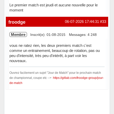
Le premier match est jeudi et aucune nouvelle pour le
moment
Hors ligne
froodge
06-07-2026 17:44:31
#33
Membre
Inscrit(e): 01-08-2015
Messages: 4 248
vous ne ratez rien, les deux premiers match c'est
comme un entrainement, beaucoup de rotation, pas ou
peu d'intensité, très peu d'intérêt, à part voir les
nouveaux.
Ouvrez facilement un sujet "Jour de Match" pour le prochain match
de championnat, coupe etc -->
https://gitlab.com/froodge-group/jour-
de-match
Hors ligne