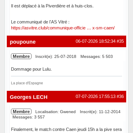
Il est déplacé à la Piverdière et à huis-clos.
Le communiqué de l'AS Vitré :
https://asvitre.club/communique-officie … x-sm-caen/
Hors ligne
poupoune
06-07-2026 18:52:34
#35
Membre
Inscrit(e): 25-07-2018
Messages: 5 503
Dommage pour Lulu.
La place d'Espagne
Hors ligne
Georges LECH
07-07-2026 17:55:13
#36
Membre
Localisation: Gwened
Inscrit(e): 11-12-2014
Messages: 3 557
Finalement, le match contre Caen jeudi 15h a la pive sera