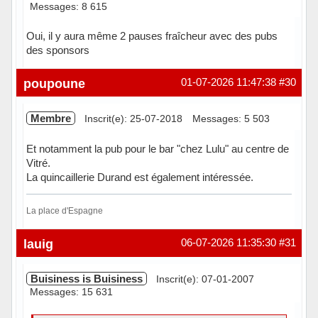
Messages: 8 615
Oui, il y aura même 2 pauses fraîcheur avec des pubs
des sponsors
Hors ligne
poupoune
01-07-2026 11:47:38
#30
Membre
Inscrit(e): 25-07-2018
Messages: 5 503
Et notamment la pub pour le bar "chez Lulu" au centre de
Vitré.
La quincaillerie Durand est également intéressée.
La place d'Espagne
Hors ligne
lauig
06-07-2026 11:35:30
#31
Buisiness is Buisiness
Inscrit(e): 07-01-2007
Messages: 15 631