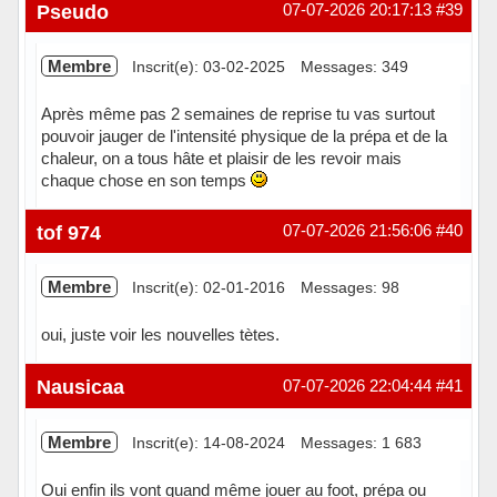
Pseudo
07-07-2026 20:17:13
#39
Membre
Inscrit(e): 03-02-2025
Messages: 349
Après même pas 2 semaines de reprise tu vas surtout
pouvoir jauger de l'intensité physique de la prépa et de la
chaleur, on a tous hâte et plaisir de les revoir mais
chaque chose en son temps
Hors ligne
tof 974
07-07-2026 21:56:06
#40
Membre
Inscrit(e): 02-01-2016
Messages: 98
oui, juste voir les nouvelles tètes.
Hors ligne
Nausicaa
07-07-2026 22:04:44
#41
Membre
Inscrit(e): 14-08-2024
Messages: 1 683
Oui enfin ils vont quand même jouer au foot, prépa ou