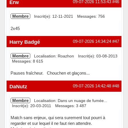
Hors ligne
Erw
09-07-2026 11:53:43
#46
Membre
Inscrit(e): 12-11-2021
Messages: 756
2x45
Hors ligne
Harry Badgé
09-07-2026 14:34:24
#47
Membre
Localisation: Roazhon
Inscrit(e): 03-08-2013
Messages: 8 615
Pauses fraîcheur. Chouchen et glaçons...
Hors ligne
DaNutz
09-07-2026 14:42:48
#48
Membre
Localisation: Dans un nuage de fumée...
Inscrit(e): 20-03-2011
Messages: 3 487
Match sans enjeux, qui sera surement tout pourri à
regarder et sur lequel il ne faut rien attendre.