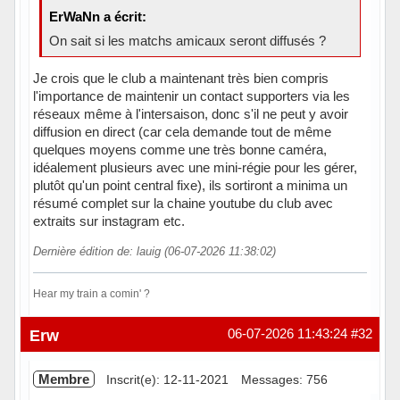
ErWaNn a écrit:
On sait si les matchs amicaux seront diffusés ?
Je crois que le club a maintenant très bien compris
l'importance de maintenir un contact supporters via les
réseaux même à l'intersaison, donc s'il ne peut y avoir
diffusion en direct (car cela demande tout de même
quelques moyens comme une très bonne caméra,
idéalement plusieurs avec une mini-régie pour les gérer,
plutôt qu'un point central fixe), ils sortiront a minima un
résumé complet sur la chaine youtube du club avec
extraits sur instagram etc.
Dernière édition de: lauig (06-07-2026 11:38:02)
Hear my train a comin' ?
Hors ligne
Erw
06-07-2026 11:43:24
#32
Membre
Inscrit(e): 12-11-2021
Messages: 756