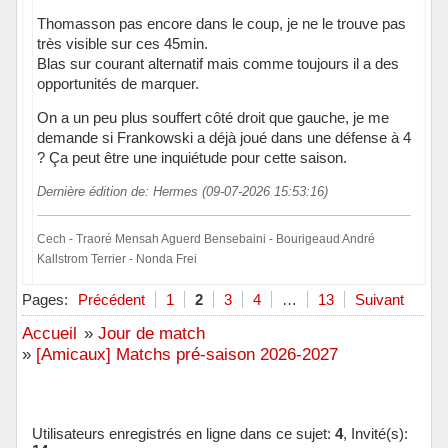
Thomasson pas encore dans le coup, je ne le trouve pas
très visible sur ces 45min.
Blas sur courant alternatif mais comme toujours il a des
opportunités de marquer.
On a un peu plus souffert côté droit que gauche, je me
demande si Frankowski a déjà joué dans une défense à 4
? Ça peut être une inquiétude pour cette saison.
Dernière édition de: Hermes (09-07-2026 15:53:16)
Cech - Traoré Mensah Aguerd Bensebaini - Bourigeaud André
Kallstrom Terrier - Nonda Frei
Hors ligne
Pages:
Précédent
1
2
3
4
…
13
Suivant
Accueil
»
Jour de match
»
[Amicaux] Matchs pré-saison 2026-2027
Utilisateurs enregistrés en ligne dans ce sujet:
4
, Invité(s):