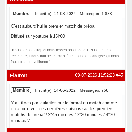
Membre
Inscrit(e): 14-08-2024
Messages: 1 683
C'est aujourd'hui le premier match de prépa !
Diffusé sur youtube à 15h00
"Nous pensons trop et nous ressentons trop peu. Plus que de la
technique, il nous faut de l’humanité. Plus que des analyses, il nous
faut de la bienveillance."
Hors ligne
FlaIron
09-07-2026 11:52:23
#45
Membre
Inscrit(e): 14-06-2022
Messages: 758
Y a t il des particularités sur le format du match comme
on a pu le voir ces dernières saisons sur les premiers
matchs de prépa ? 2*45 minutes / 3*30 minutes / 4*30
minutes ?