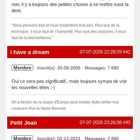
non, il y a toujours des petites choses à se mettre sous la
dent.
"Nous pensons trop et nous ressentons trop peu. Plus que de la
technique, il nous faut de l’humanité. Plus que des analyses, il nous
faut de la bienveillance."
Hors ligne
i have a dream
07-07-2026 22:28:09
#42
Membre
Inscrit(e): 30-08-2006
Messages: 7 680
Oui ce sera pas significatif.. mais toujours sympa de voir
les nouvelles têtes ;-)
On a besoin de la coupe d'Europe pour exister, faites briller nos
couleurs! Vive le Stade Rennais
Hors ligne
Petit Jean
07-07-2026 23:26:08
#43
Membre
Inscrit(e): 02-12-2023
Messages: 2 886