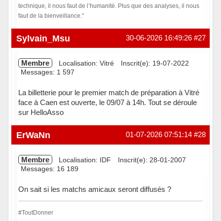
technique, il nous faut de l’humanité. Plus que des analyses, il nous
faut de la bienveillance."
Hors ligne
Sylvain_Msu
30-06-2026 16:49:26
#27
Membre
Localisation: Vitré
Inscrit(e): 19-07-2022
Messages: 1 597
La billetterie pour le premier match de préparation à Vitré
face à Caen est ouverte, le 09/07 à 14h. Tout se déroule
sur HelloAsso
Hors ligne
ErWaNn
01-07-2026 07:51:14
#28
Membre
Localisation: IDF
Inscrit(e): 28-01-2007
Messages: 16 189
On sait si les matchs amicaux seront diffusés ?
#ToutDonner