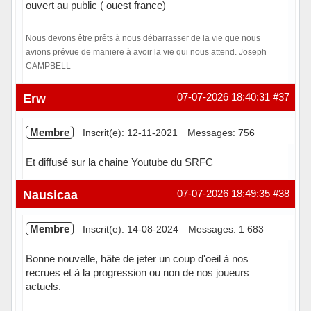
ouvert au public ( ouest france)
Nous devons être prêts à nous débarrasser de la vie que nous
avions prévue de maniere à avoir la vie qui nous attend. Joseph
CAMPBELL
Hors ligne
Erw
07-07-2026 18:40:31
#37
Membre
Inscrit(e): 12-11-2021
Messages: 756
Et diffusé sur la chaine Youtube du SRFC
Hors ligne
Nausicaa
07-07-2026 18:49:35
#38
Membre
Inscrit(e): 14-08-2024
Messages: 1 683
Bonne nouvelle, hâte de jeter un coup d'oeil à nos
recrues et à la progression ou non de nos joueurs
actuels.