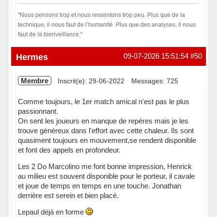
"Nous pensons trop et nous ressentons trop peu. Plus que de la
technique, il nous faut de l’humanité. Plus que des analyses, il nous
faut de la bienveillance."
Hors ligne
Hermes
09-07-2026 15:51:54
#50
Membre
Inscrit(e): 29-06-2022
Messages: 725
Comme toujours, le 1er match amical n'est pas le plus
passionnant.
On sent les joueurs en manque de repères mais je les
trouve généreux dans l'effort avec cette chaleur. Ils sont
quasiment toujours en mouvement,se rendent disponible
et font des appels en profondeur.
Les 2 Do Marcolino me font bonne impression, Henrick
au milieu est souvent disponible pour le porteur, il cavale
et joue de temps en temps en une touche. Jonathan
derrière est serein et bien placé.
Lepaul déjà en forme