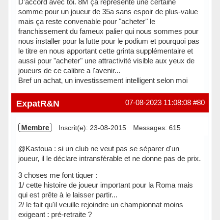
D'accord avec toi. 8M ça représente une certaine
somme pour un joueur de 35a sans espoir de plus-value
mais ça reste convenable pour "acheter" le
franchissement du fameux palier qui nous sommes pour
nous installer pour la lutte pour le podium et pourquoi pas
le titre en nous apportant cette grinta supplémentaire et
aussi pour "acheter" une attractivité visible aux yeux de
joueurs de ce calibre a l'avenir...
Bref un achat, un investissement intelligent selon moi
Hors ligne
ExpatR&N
07-08-2023 11:08:08
#80
Membre
Inscrit(e): 23-08-2015
Messages: 615
@Kastoua : si un club ne veut pas se séparer d'un
joueur, il le déclare intransférable et ne donne pas de prix.
3 choses me font tiquer :
1/ cette histoire de joueur important pour la Roma mais
qui est prête à le laisser partir...
2/ le fait qu'il veuille rejoindre un championnat moins
exigeant : pré-retraite ?