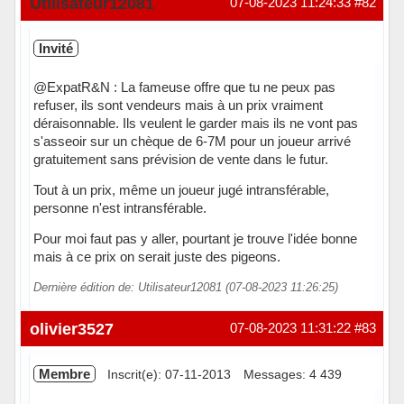
Utilisateur12081
07-08-2023 11:24:33
#82
Invité
@ExpatR&N : La fameuse offre que tu ne peux pas
refuser, ils sont vendeurs mais à un prix vraiment
déraisonnable. Ils veulent le garder mais ils ne vont pas
s'asseoir sur un chèque de 6-7M pour un joueur arrivé
gratuitement sans prévision de vente dans le futur.
Tout à un prix, même un joueur jugé intransférable,
personne n'est intransférable.
Pour moi faut pas y aller, pourtant je trouve l'idée bonne
mais à ce prix on serait juste des pigeons.
Dernière édition de: Utilisateur12081 (07-08-2023 11:26:25)
olivier3527
07-08-2023 11:31:22
#83
Membre
Inscrit(e): 07-11-2013
Messages: 4 439