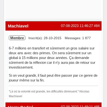
Machiavel
07-08-2023 11:46:27
#84
Membre
Inscrit(e): 28-10-2015
Messages: 1 877
6-7 millions en transfert et sûrement un gros salaire sur
deux ans avec des primes. On sera sûrement sur un
global à 15 millions pour deux années. Ça demande
sûrement de la réflexion car il n’y aura pas de retour sur
investissement.
Si on veut grandir, il faut peut être passer par ce genre de
joueur même sur la fin.
"Là où la volonté est grande, les difficultés diminuent."-Nicolas
Machiavel
Hors ligne
07-08-2023 11:49:11
#85