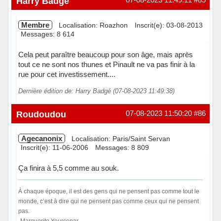
Harry Badgé
Membre
Localisation: Roazhon
Inscrit(e): 03-08-2013
Messages: 8 614
Cela peut paraître beaucoup pour son âge, mais après
tout ce ne sont nos thunes et Pinault ne va pas finir à la
rue pour cet investissement....
Dernière édition de: Harry Badgé (07-08-2023 11:49:38)
Hors ligne
Roudoudou
07-08-2023 11:50:20
#86
Agecanonix
Localisation: Paris/Saint Servan
Inscrit(e): 11-06-2006
Messages: 8 809
Ça finira à 5,5 comme au souk.
À chaque époque, il est des gens qui ne pensent pas comme tout le
monde, c’est à dire qui ne pensent pas comme ceux qui ne pensent
pas.
-Marguerite Yourcenar -