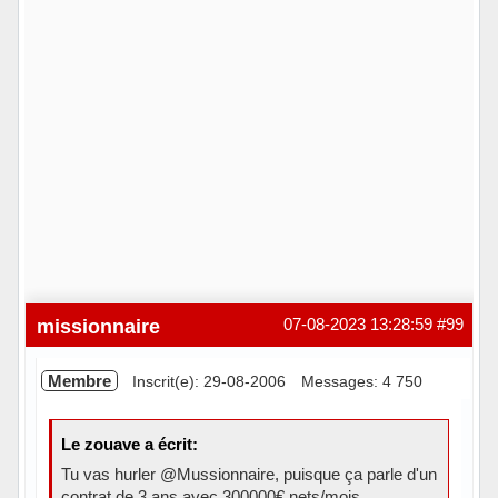
missionnaire
07-08-2023 13:28:59
#99
Membre
Inscrit(e): 29-08-2006
Messages: 4 750
Le zouave a écrit:
Tu vas hurler @Mussionnaire, puisque ça parle d'un
contrat de 3 ans avec 300000€ nets/mois