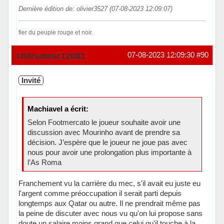
Dernière édition de: olivier3527 (07-08-2023 12:09:07)
fier du peuple rouge et noir.
Hors ligne
Utilisateur12081
07-08-2023 12:09:30
#90
Invité
Machiavel a écrit:
Selon Footmercato le joueur souhaite avoir une
discussion avec Mourinho avant de prendre sa
décision. J’espère que le joueur ne joue pas avec
nous pour avoir une prolongation plus importante à
l’As Roma
Franchement vu la carrière du mec, s'il avait eu juste eu
l'argent comme préoccupation il serait parti depuis
longtemps aux Qatar ou autre. Il ne prendrait même pas
la peine de discuter avec nous vu qu'on lui propose sans
doute un salaire moins grand que celui qu'il touche à la