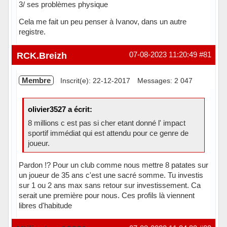
3/ ses problèmes physique
Cela me fait un peu penser à Ivanov, dans un autre
registre.
Hors ligne
RCK.Breizh
07-08-2023 11:20:49
#81
Membre
Inscrit(e): 22-12-2017
Messages: 2 047
olivier3527 a écrit:
8 millions c est pas si cher etant donné l' impact
sportif immédiat qui est attendu pour ce genre de
joueur.
Pardon !? Pour un club comme nous mettre 8 patates sur
un joueur de 35 ans c'est une sacré somme. Tu investis
sur 1 ou 2 ans max sans retour sur investissement. Ca
serait une première pour nous. Ces profils là viennent
libres d'habitude
Hors ligne