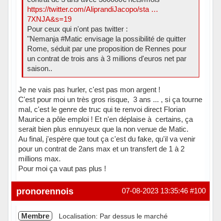
https://twitter.com/AliprandiJacopo/sta …
7XNJA&s=19
Pour ceux qui n'ont pas twitter :
"Nemanja #Matic envisage la possibilité de quitter
Rome, séduit par une proposition de Rennes pour
un contrat de trois ans à 3 millions d'euros net par
saison..
Je ne vais pas hurler, c'est pas mon argent !
C'est pour moi un très gros risque, 3 ans ... , si ça tourne
mal, c'est le genre de truc qui te renvoi direct Florian
Maurice a pôle emploi ! Et n'en déplaise à certains, ça
serait bien plus ennuyeux que la non venue de Matic.
Au final, j'espère que tout ça c'est du fake, qu'il va venir
pour un contrat de 2ans max et un transfert de 1 à 2
millions max.
Pour moi ça vaut pas plus !
Hors ligne
pronorennois
07-08-2023 13:35:46
#100
Membre
Localisation: Par dessus le marché