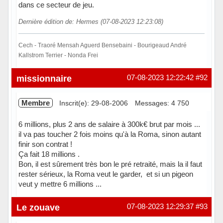
dans ce secteur de jeu.
Dernière édition de: Hermes (07-08-2023 12:23:08)
Cech - Traoré Mensah Aguerd Bensebaini - Bourigeaud André
Kallstrom Terrier - Nonda Frei
Hors ligne
missionnaire
07-08-2023 12:22:42
#92
Membre
Inscrit(e): 29-08-2006
Messages: 4 750
6 millions, plus 2 ans de salaire à 300k€ brut par mois ...
il va pas toucher 2 fois moins qu'à la Roma, sinon autant
finir son contrat !
Ça fait 18 millions .
Bon, il est sûrement très bon le pré retraité, mais la il faut
rester sérieux, la Roma veut le garder, et si un pigeon
veut y mettre 6 millions ...
Hors ligne
Le zouave
07-08-2023 12:29:37
#93