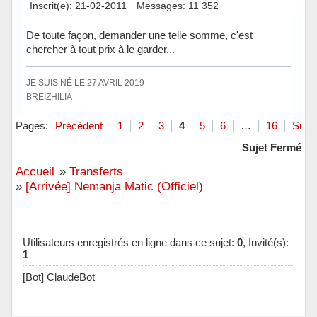
Inscrit(e): 21-02-2011
Messages: 11 352
De toute façon, demander une telle somme, c'est
chercher à tout prix à le garder...
JE SUIS NÉ LE 27 AVRIL 2019
BREIZHILIA
Hors ligne
Pages:
Précédent
1
2
3
4
5
6
…
16
Suiva
Sujet Fermé
Accueil
»
Transferts
»
[Arrivée] Nemanja Matic (Officiel)
Utilisateurs enregistrés en ligne dans ce sujet:
0
, Invité(s):
1
[Bot] ClaudeBot