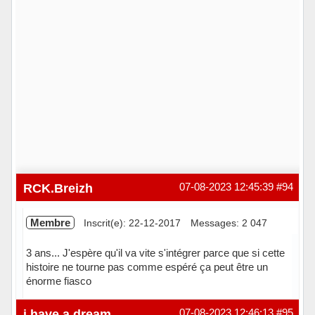
RCK.Breizh
07-08-2023 12:45:39
#94
Membre
Inscrit(e): 22-12-2017
Messages: 2 047
3 ans... J'espère qu'il va vite s'intégrer parce que si cette
histoire ne tourne pas comme espéré ça peut être un
énorme fiasco
Hors ligne
i have a dream
07-08-2023 12:46:13
#95