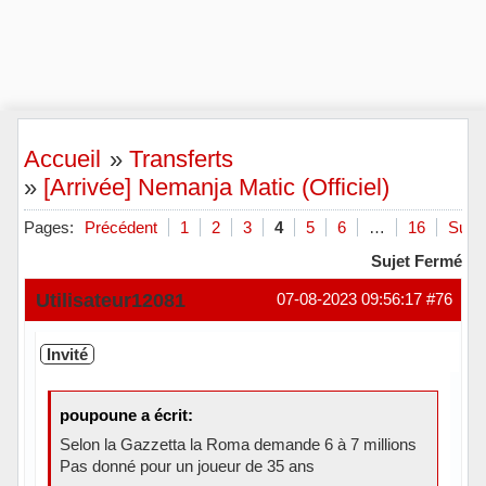
Accueil
»
Transferts
»
[Arrivée] Nemanja Matic (Officiel)
Pages:
Précédent
1
2
3
4
5
6
…
16
Suiva
Sujet Fermé
Utilisateur12081
07-08-2023 09:56:17
#76
Invité
poupoune a écrit:
Selon la Gazzetta la Roma demande 6 à 7 millions
Pas donné pour un joueur de 35 ans