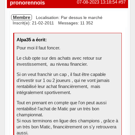
Hors ligne
pronorennois
07-08-2023 13:18:54
#97
Membre
Localisation: Par dessus le marché
Inscrit(e): 21-02-2011
Messages: 11 352
Alpa35 a écrit:
Pour moi il faut foncer.
Le club opte sur des achats avec retour sur
investissement, au niveau financier.
Si on veut franchir un cap , il faut être capable
d'investir sur 1 ou 2 joueurs , qui ne vont jamais
rentabilisé leur achat financièrement, mais
intégralement sportivement.
Tout en prenant en compte que l'on peut aussi
rentabilisé l'achat de Matic par un très bon
championnat.
Si nous terminons en ligue des champions , grâce à
un très bon Matic, financièrement on s'y retrouvera
aussi.