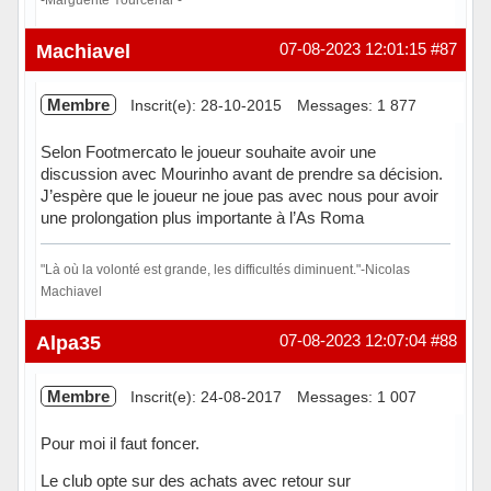
Hors ligne
Machiavel
07-08-2023 12:01:15
#87
Membre
Inscrit(e): 28-10-2015
Messages: 1 877
Selon Footmercato le joueur souhaite avoir une
discussion avec Mourinho avant de prendre sa décision.
J’espère que le joueur ne joue pas avec nous pour avoir
une prolongation plus importante à l’As Roma
"Là où la volonté est grande, les difficultés diminuent."-Nicolas
Machiavel
Hors ligne
Alpa35
07-08-2023 12:07:04
#88
Membre
Inscrit(e): 24-08-2017
Messages: 1 007
Pour moi il faut foncer.
Le club opte sur des achats avec retour sur