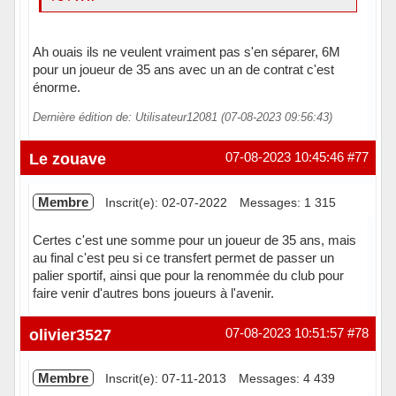
Ah ouais ils ne veulent vraiment pas s'en séparer, 6M
pour un joueur de 35 ans avec un an de contrat c'est
énorme.
Dernière édition de: Utilisateur12081 (07-08-2023 09:56:43)
Le zouave
07-08-2023 10:45:46
#77
Membre
Inscrit(e): 02-07-2022
Messages: 1 315
Certes c'est une somme pour un joueur de 35 ans, mais
au final c'est peu si ce transfert permet de passer un
palier sportif, ainsi que pour la renommée du club pour
faire venir d'autres bons joueurs à l'avenir.
Hors ligne
olivier3527
07-08-2023 10:51:57
#78
Membre
Inscrit(e): 07-11-2013
Messages: 4 439