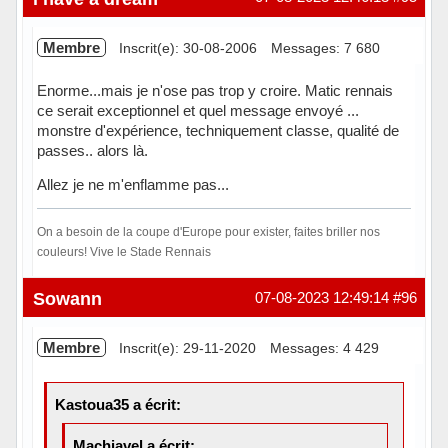
Membre
Inscrit(e): 30-08-2006
Messages: 7 680
Enorme...mais je n'ose pas trop y croire. Matic rennais
ce serait exceptionnel et quel message envoyé ...
monstre d'expérience, techniquement classe, qualité de
passes.. alors là.
Allez je ne m'enflamme pas...
On a besoin de la coupe d'Europe pour exister, faites briller nos
couleurs! Vive le Stade Rennais
Hors ligne
Sowann
07-08-2023 12:49:14
#96
Membre
Inscrit(e): 29-11-2020
Messages: 4 429
Kastoua35 a écrit:
Machiavel a écrit: