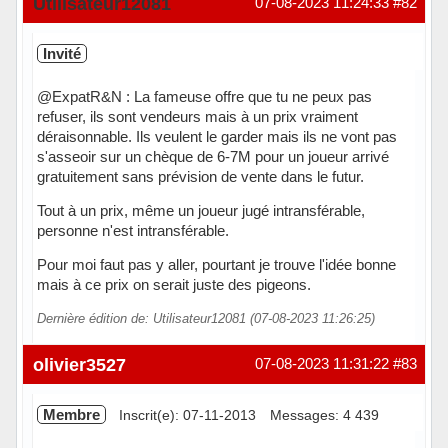
Utilisateur12081
07-08-2023 11:24:33
#82
Invité
@ExpatR&N : La fameuse offre que tu ne peux pas
refuser, ils sont vendeurs mais à un prix vraiment
déraisonnable. Ils veulent le garder mais ils ne vont pas
s'asseoir sur un chèque de 6-7M pour un joueur arrivé
gratuitement sans prévision de vente dans le futur.
Tout à un prix, même un joueur jugé intransférable,
personne n'est intransférable.
Pour moi faut pas y aller, pourtant je trouve l'idée bonne
mais à ce prix on serait juste des pigeons.
Dernière édition de: Utilisateur12081 (07-08-2023 11:26:25)
olivier3527
07-08-2023 11:31:22
#83
Membre
Inscrit(e): 07-11-2013
Messages: 4 439