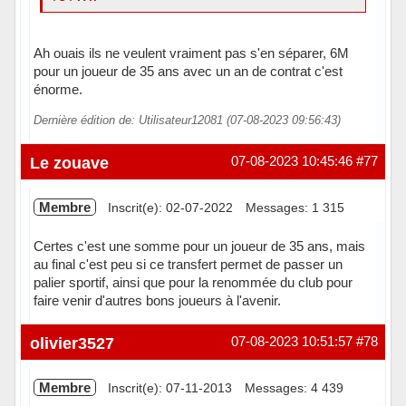
Ah ouais ils ne veulent vraiment pas s'en séparer, 6M
pour un joueur de 35 ans avec un an de contrat c'est
énorme.
Dernière édition de: Utilisateur12081 (07-08-2023 09:56:43)
Le zouave
07-08-2023 10:45:46
#77
Membre
Inscrit(e): 02-07-2022
Messages: 1 315
Certes c'est une somme pour un joueur de 35 ans, mais
au final c'est peu si ce transfert permet de passer un
palier sportif, ainsi que pour la renommée du club pour
faire venir d'autres bons joueurs à l'avenir.
Hors ligne
olivier3527
07-08-2023 10:51:57
#78
Membre
Inscrit(e): 07-11-2013
Messages: 4 439