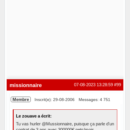
missionnaire
07-08-2023 13:28:59
#99
Membre
Inscrit(e): 29-08-2006
Messages: 4 751
Le zouave a écrit:
Tu vas hurler @Mussionnaire, puisque ça parle d'un
contrat de 3 ans avec 300000€ nets/mois