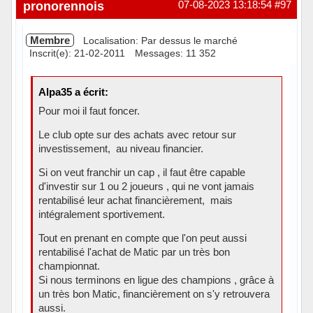
Hors ligne
pronorennois
07-08-2023 13:18:54
#97
Membre
Localisation: Par dessus le marché
Inscrit(e): 21-02-2011
Messages: 11 352
Alpa35 a écrit:
Pour moi il faut foncer.
Le club opte sur des achats avec retour sur
investissement, au niveau financier.
Si on veut franchir un cap , il faut être capable
d'investir sur 1 ou 2 joueurs , qui ne vont jamais
rentabilisé leur achat financièrement, mais
intégralement sportivement.
Tout en prenant en compte que l'on peut aussi
rentabilisé l'achat de Matic par un très bon
championnat.
Si nous terminons en ligue des champions , grâce à
un très bon Matic, financièrement on s'y retrouvera
aussi.