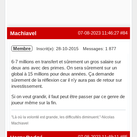
Machiavel
07-08-2023 11:46:27
#84
Membre
Inscrit(e): 28-10-2015
Messages: 1 877
6-7 millions en transfert et sûrement un gros salaire sur
deux ans avec des primes. On sera sûrement sur un
global à 15 millions pour deux années. Ça demande
sûrement de la réflexion car il n’y aura pas de retour sur
investissement.
Si on veut grandir, il faut peut être passer par ce genre de
joueur même sur la fin.
"Là où la volonté est grande, les difficultés diminuent."-Nicolas
Machiavel
Hors ligne
07-08-2023 11:49:11
#85