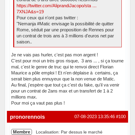
https://twitter.com/AliprandiJacopo/sta …
7XNJA&s=19
Pour ceux qui n'ont pas twitter :
"Nemanja #Matic envisage la possibilité de quitter
Rome, séduit par une proposition de Rennes pour
un contrat de trois ans à 3 millions d'euros net par
saison..
Je ne vais pas hurler, c'est pas mon argent !
C'est pour moi un très gros risque, 3 ans ... , si ça tourne
mal, c'est le genre de truc qui te renvoi direct Florian
Maurice a pôle emploi ! Et n'en déplaise à certains, ça
serait bien plus ennuyeux que la non venue de Matic.
Au final, j'espère que tout ça c'est du fake, qu'il va venir
pour un contrat de 2ans max et un transfert de 1 à 2
millions max.
Pour moi ça vaut pas plus !
Hors ligne
pronorennois
07-08-2023 13:35:46
#100
Membre
Localisation: Par dessus le marché