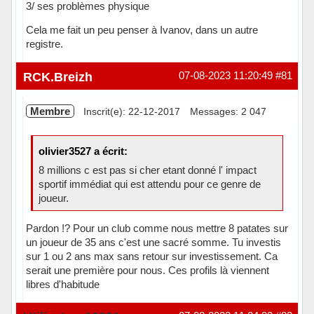
3/ ses problèmes physique
Cela me fait un peu penser à Ivanov, dans un autre
registre.
Hors ligne
RCK.Breizh
07-08-2023 11:20:49
#81
Membre
Inscrit(e): 22-12-2017
Messages: 2 047
olivier3527 a écrit:
8 millions c est pas si cher etant donné l' impact
sportif immédiat qui est attendu pour ce genre de
joueur.
Pardon !? Pour un club comme nous mettre 8 patates sur
un joueur de 35 ans c'est une sacré somme. Tu investis
sur 1 ou 2 ans max sans retour sur investissement. Ca
serait une première pour nous. Ces profils là viennent
libres d'habitude
Hors ligne