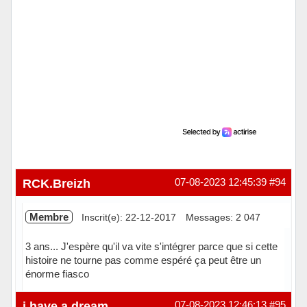
RCK.Breizh
07-08-2023 12:45:39
#94
Membre
Inscrit(e): 22-12-2017
Messages: 2 047
3 ans... J'espère qu'il va vite s'intégrer parce que si cette
histoire ne tourne pas comme espéré ça peut être un
énorme fiasco
Hors ligne
i have a dream
07-08-2023 12:46:13
#95