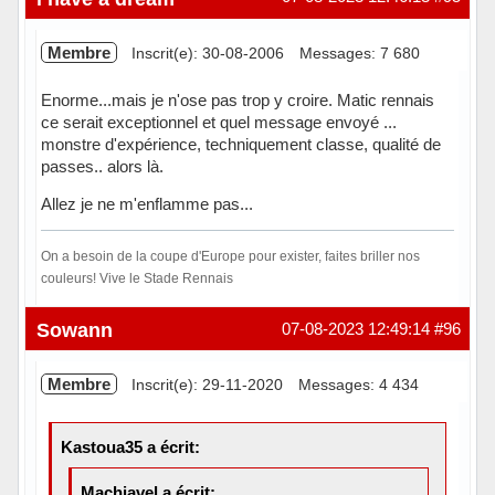
Membre
Inscrit(e): 30-08-2006
Messages: 7 680
Enorme...mais je n'ose pas trop y croire. Matic rennais
ce serait exceptionnel et quel message envoyé ...
monstre d'expérience, techniquement classe, qualité de
passes.. alors là.
Allez je ne m'enflamme pas...
On a besoin de la coupe d'Europe pour exister, faites briller nos
couleurs! Vive le Stade Rennais
Hors ligne
Sowann
07-08-2023 12:49:14
#96
Membre
Inscrit(e): 29-11-2020
Messages: 4 434
Kastoua35 a écrit:
Machiavel a écrit: