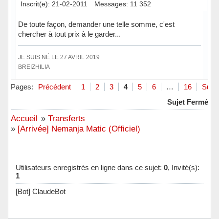
Inscrit(e): 21-02-2011
Messages: 11 352
De toute façon, demander une telle somme, c'est
chercher à tout prix à le garder...
JE SUIS NÉ LE 27 AVRIL 2019
BREIZHILIA
Hors ligne
Pages:
Précédent
1
2
3
4
5
6
…
16
Suiva
Sujet Fermé
Accueil
»
Transferts
»
[Arrivée] Nemanja Matic (Officiel)
Utilisateurs enregistrés en ligne dans ce sujet:
0
, Invité(s):
1
[Bot] ClaudeBot