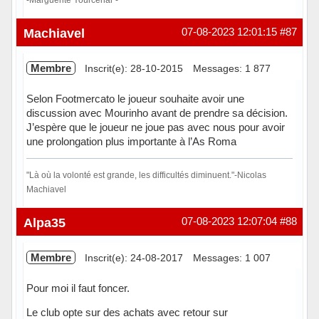
Hors ligne
Machiavel
07-08-2023 12:01:15
#87
Membre
Inscrit(e): 28-10-2015
Messages: 1 877
Selon Footmercato le joueur souhaite avoir une
discussion avec Mourinho avant de prendre sa décision.
J’espère que le joueur ne joue pas avec nous pour avoir
une prolongation plus importante à l’As Roma
"Là où la volonté est grande, les difficultés diminuent."-Nicolas
Machiavel
Hors ligne
Alpa35
07-08-2023 12:07:04
#88
Membre
Inscrit(e): 24-08-2017
Messages: 1 007
Pour moi il faut foncer.
Le club opte sur des achats avec retour sur