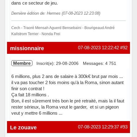
dans ce secteur de jeu.
Dernière édition de: Hermes (07-08-2023 12:23:08)
Cech - Traoré Mensah Aguerd Bensebaini - Bourigeaud André
Kallstrom Terrier - Nonda Frei
Hors ligne
missionnaire
07-08-2023 12:22:42
#92
Membre
Inscrit(e): 29-08-2006
Messages: 4 751
6 millions, plus 2 ans de salaire à 300k€ brut par mois ...
il va pas toucher 2 fois moins qu'à la Roma, sinon autant
finir son contrat !
Ça fait 18 millions .
Bon, il est sûrement très bon le pré retraité, mais la il faut
rester sérieux, la Roma veut le garder, et si un pigeon
veut y mettre 6 millions ...
Hors ligne
Le zouave
07-08-2023 12:29:37
#93