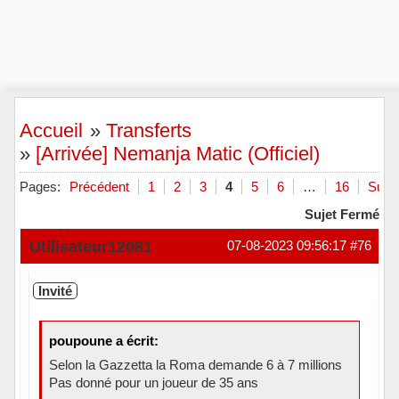
Accueil
»
Transferts
»
[Arrivée] Nemanja Matic (Officiel)
Pages:
Précédent
1
2
3
4
5
6
…
16
Suiva
Sujet Fermé
Utilisateur12081
07-08-2023 09:56:17
#76
Invité
poupoune a écrit:
Selon la Gazzetta la Roma demande 6 à 7 millions
Pas donné pour un joueur de 35 ans