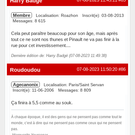
Harry Badgé
Membre
Localisation: Roazhon
Inscrit(e): 03-08-2013
Messages: 8 615
Cela peut paraître beaucoup pour son âge, mais après
tout ce ne sont nos thunes et Pinault ne va pas finir à la
rue pour cet investissement....
Dernière édition de: Harry Badgé (07-08-2023 11:49:38)
Hors ligne
Roudoudou
07-08-2023 11:50:20
#86
Agecanonix
Localisation: Paris/Saint Servan
Inscrit(e): 11-06-2006
Messages: 8 809
Ça finira à 5,5 comme au souk.
À chaque époque, il est des gens qui ne pensent pas comme tout le
monde, c’est à dire qui ne pensent pas comme ceux qui ne pensent
pas.
-Marguerite Yourcenar -