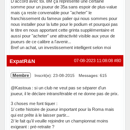
D'accord avec toi. 8M ça représente une certaine
somme pour un joueur de 35a sans espoir de plus-value
mais ça reste convenable pour "acheter" le
franchissement du fameux palier qui nous sommes pour
nous installer pour la lutte pour le podium et pourquoi pas
le titre en nous apportant cette grinta supplémentaire et
aussi pour "acheter" une attractivité visible aux yeux de
joueurs de ce calibre a l'avenir...
Bref un achat, un investissement intelligent selon moi
Hors ligne
ExpatR&N
07-08-2023 11:08:08
#80
Membre
Inscrit(e): 23-08-2015
Messages: 615
@Kastoua : si un club ne veut pas se séparer d'un
joueur, il le déclare intransférable et ne donne pas de prix.
3 choses me font tiquer :
1/ cette histoire de joueur important pour la Roma mais
qui est prête à le laisser partir...
2/ le fait qu'il veuille rejoindre un championnat moins
exigeant : pré-retraite ?