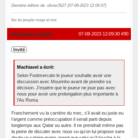
Dernière édition de: olivier3527 (07-08-2023 12:09:07)
fier du peuple rouge et noir.
Hors ligne
Utilisateur12081
07-08-2023 12:09:30
#90
Invité
Machiavel a écrit:
Selon Footmercato le joueur souhaite avoir une
discussion avec Mourinho avant de prendre sa
décision. J’espère que le joueur ne joue pas avec
nous pour avoir une prolongation plus importante à
l’As Roma
Franchement vu la carrière du mec, s'il avait eu juste eu
l'argent comme préoccupation il serait parti depuis
longtemps aux Qatar ou autre. Il ne prendrait même pas
la peine de discuter avec nous vu qu'on lui propose sans
doute un salaire moins grand que celui qu'il touche à la