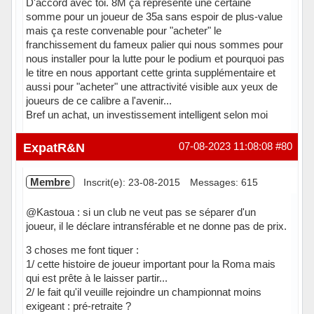
D'accord avec toi. 8M ça représente une certaine
somme pour un joueur de 35a sans espoir de plus-value
mais ça reste convenable pour "acheter" le
franchissement du fameux palier qui nous sommes pour
nous installer pour la lutte pour le podium et pourquoi pas
le titre en nous apportant cette grinta supplémentaire et
aussi pour "acheter" une attractivité visible aux yeux de
joueurs de ce calibre a l'avenir...
Bref un achat, un investissement intelligent selon moi
Hors ligne
ExpatR&N
07-08-2023 11:08:08
#80
Membre
Inscrit(e): 23-08-2015
Messages: 615
@Kastoua : si un club ne veut pas se séparer d'un
joueur, il le déclare intransférable et ne donne pas de prix.
3 choses me font tiquer :
1/ cette histoire de joueur important pour la Roma mais
qui est prête à le laisser partir...
2/ le fait qu'il veuille rejoindre un championnat moins
exigeant : pré-retraite ?