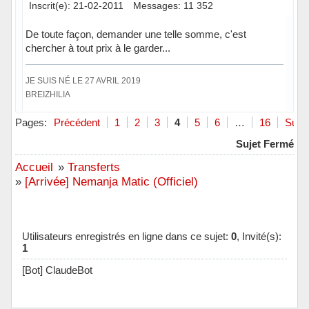
Inscrit(e): 21-02-2011
Messages: 11 352
De toute façon, demander une telle somme, c'est
chercher à tout prix à le garder...
JE SUIS NÉ LE 27 AVRIL 2019
BREIZHILIA
Hors ligne
Pages:
Précédent
1
2
3
4
5
6
…
16
Suiva
Sujet Fermé
Accueil
»
Transferts
»
[Arrivée] Nemanja Matic (Officiel)
Utilisateurs enregistrés en ligne dans ce sujet:
0
, Invité(s):
1
[Bot] ClaudeBot