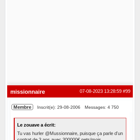
missionnaire
07-08-2023 13:28:59
#99
Membre
Inscrit(e): 29-08-2006
Messages: 4 750
Le zouave a écrit:
Tu vas hurler @Mussionnaire, puisque ça parle d'un
contrat de 3 ans avec 300000€ nets/mois