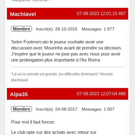
Hors ligne
Machiavel
07-08-2023 12:01:15
#87
Membre
Inscrit(e): 28-10-2015
Messages: 1 877
Selon Footmercato le joueur souhaite avoir une
discussion avec Mourinho avant de prendre sa décision.
J’espère que le joueur ne joue pas avec nous pour avoir
une prolongation plus importante à l’As Roma
"Là où la volonté est grande, les difficultés diminuent."-Nicolas
Machiavel
Hors ligne
Alpa35
07-08-2023 12:07:04
#88
Membre
Inscrit(e): 24-08-2017
Messages: 1 007
Pour moi il faut foncer.
Le club opte sur des achats avec retour sur