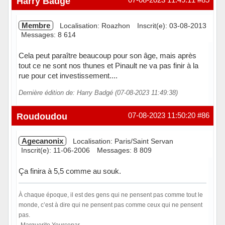
Harry Badgé
Membre
Localisation: Roazhon
Inscrit(e): 03-08-2013
Messages: 8 614
Cela peut paraître beaucoup pour son âge, mais après
tout ce ne sont nos thunes et Pinault ne va pas finir à la
rue pour cet investissement....
Dernière édition de: Harry Badgé (07-08-2023 11:49:38)
Hors ligne
Roudoudou
07-08-2023 11:50:20
#86
Agecanonix
Localisation: Paris/Saint Servan
Inscrit(e): 11-06-2006
Messages: 8 809
Ça finira à 5,5 comme au souk.
À chaque époque, il est des gens qui ne pensent pas comme tout le
monde, c’est à dire qui ne pensent pas comme ceux qui ne pensent
pas.
-Marguerite Yourcenar -