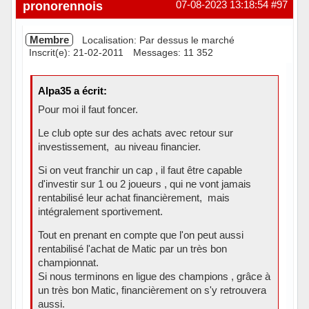
Hors ligne
pronorennois
07-08-2023 13:18:54
#97
Membre
Localisation: Par dessus le marché
Inscrit(e): 21-02-2011
Messages: 11 352
Alpa35 a écrit:
Pour moi il faut foncer.
Le club opte sur des achats avec retour sur
investissement, au niveau financier.
Si on veut franchir un cap , il faut être capable
d'investir sur 1 ou 2 joueurs , qui ne vont jamais
rentabilisé leur achat financièrement, mais
intégralement sportivement.
Tout en prenant en compte que l'on peut aussi
rentabilisé l'achat de Matic par un très bon
championnat.
Si nous terminons en ligue des champions , grâce à
un très bon Matic, financièrement on s'y retrouvera
aussi.