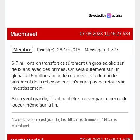
Machiavel
07-08-2023 11:46:27
#84
Membre
Inscrit(e): 28-10-2015
Messages: 1 877
6-7 millions en transfert et sûrement un gros salaire sur
deux ans avec des primes. On sera sûrement sur un
global à 15 millions pour deux années. Ça demande
sûrement de la réflexion car il n’y aura pas de retour sur
investissement.
Si on veut grandir, il faut peut être passer par ce genre de
joueur même sur la fin.
"Là où la volonté est grande, les difficultés diminuent."-Nicolas
Machiavel
Hors ligne
07-08-2023 11:49:11
#85