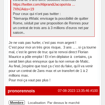
https://twitter.com/AliprandiJacopo/sta …
7XNJA&s=19
Pour ceux qui n'ont pas twitter :
"Nemanja #Matic envisage la possibilité de quitter
Rome, séduit par une proposition de Rennes pour
un contrat de trois ans à 3 millions d'euros net par
saison..
Je ne vais pas hurler, c'est pas mon argent !
C'est pour moi un très gros risque, 3 ans ... , si ça tourne
mal, c'est le genre de truc qui te renvoi direct Florian
Maurice a pôle emploi ! Et n'en déplaise à certains, ça
serait bien plus ennuyeux que la non venue de Matic.
Au final, j'espère que tout ça c'est du fake, qu'il va venir
pour un contrat de 2ans max et un transfert de 1 à 2
millions max.
Pour moi ça vaut pas plus !
Hors ligne
pronorennois
07-08-2023 13:35:46
#100
Membre
Localisation: Par dessus le marché