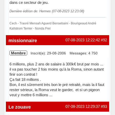
dans ce secteur de jeu.
Dernière édition de: Hermes (07-08-2023 12:23:08)
Cech - Traoré Mensah Aguerd Bensebaini - Bourigeaud André
Kallstrom Terrier - Nonda Frei
Hors ligne
missionnaire
07-08-2023 12:22:42
#92
Membre
Inscrit(e): 29-08-2006
Messages: 4 750
6 millions, plus 2 ans de salaire à 300k€ brut par mois ...
il va pas toucher 2 fois moins qu'à la Roma, sinon autant
finir son contrat !
Ça fait 18 millions .
Bon, il est sûrement très bon le pré retraité, mais la il faut
rester sérieux, la Roma veut le garder, et si un pigeon
veut y mettre 6 millions ...
Hors ligne
Le zouave
07-08-2023 12:29:37
#93