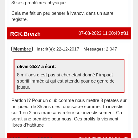
3/ ses problèmes physique
Cela me fait un peu penser à Ivanov, dans un autre
registre.
Hors ligne
RCK.Breizh
07-08-2023 11:20:49
#81
Membre
Inscrit(e): 22-12-2017
Messages: 2 047
olivier3527 a écrit:
8 millions c est pas si cher etant donné l' impact
sportif immédiat qui est attendu pour ce genre de
joueur.
Pardon !? Pour un club comme nous mettre 8 patates sur
un joueur de 35 ans c'est une sacré somme. Tu investis
sur 1 ou 2 ans max sans retour sur investissement. Ca
serait une première pour nous. Ces profils là viennent
libres d'habitude
Hors ligne