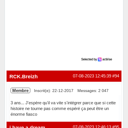
RCK.Breizh
07-08-2023 12:45:39
#94
Membre
Inscrit(e): 22-12-2017
Messages: 2 047
3 ans... J'espère qu'il va vite s'intégrer parce que si cette
histoire ne tourne pas comme espéré ça peut être un
énorme fiasco
Hors ligne
i have a dream
07-08-2023 12:46:13
#95