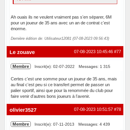
Ah ouais ils ne veulent vraiment pas s'en séparer, 6M
pour un joueur de 35 ans avec un an de contrat c'est
énorme.
Dernière édition de: Utilisateur12081 (07-08-2023 09:56:43)
Le zouave
07-08-2023 10:45:46
#77
Membre
Inscrit(e): 02-07-2022
Messages: 1 315
Certes c'est une somme pour un joueur de 35 ans, mais
au final c'est peu si ce transfert permet de passer un
palier sportif, ainsi que pour la renommée du club pour
faire venir d'autres bons joueurs à l'avenir.
Hors ligne
olivier3527
07-08-2023 10:51:57
#78
Membre
Inscrit(e): 07-11-2013
Messages: 4 439