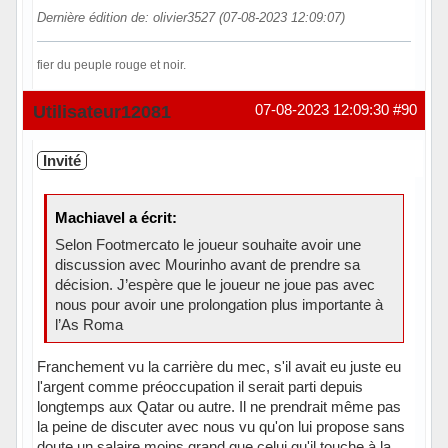
Dernière édition de: olivier3527 (07-08-2023 12:09:07)
fier du peuple rouge et noir.
Hors ligne
Utilisateur12081
07-08-2023 12:09:30
#90
Invité
Machiavel a écrit:
Selon Footmercato le joueur souhaite avoir une
discussion avec Mourinho avant de prendre sa
décision. J’espère que le joueur ne joue pas avec
nous pour avoir une prolongation plus importante à
l’As Roma
Franchement vu la carrière du mec, s'il avait eu juste eu
l'argent comme préoccupation il serait parti depuis
longtemps aux Qatar ou autre. Il ne prendrait même pas
la peine de discuter avec nous vu qu'on lui propose sans
doute un salaire moins grand que celui qu'il touche à la