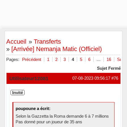
Accueil
»
Transferts
»
[Arrivée] Nemanja Matic (Officiel)
Pages:
Précédent
1
2
3
4
5
6
…
16
Suiva
Sujet Fermé
Utilisateur12081
07-08-2023 09:56:17
#76
Invité
poupoune a écrit:
Selon la Gazzetta la Roma demande 6 à 7 millions
Pas donné pour un joueur de 35 ans