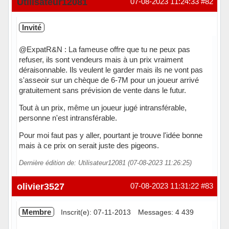
Utilisateur12081
07-08-2023 11:24:33
#82
Invité
@ExpatR&N : La fameuse offre que tu ne peux pas
refuser, ils sont vendeurs mais à un prix vraiment
déraisonnable. Ils veulent le garder mais ils ne vont pas
s'asseoir sur un chèque de 6-7M pour un joueur arrivé
gratuitement sans prévision de vente dans le futur.
Tout à un prix, même un joueur jugé intransférable,
personne n'est intransférable.
Pour moi faut pas y aller, pourtant je trouve l'idée bonne
mais à ce prix on serait juste des pigeons.
Dernière édition de: Utilisateur12081 (07-08-2023 11:26:25)
olivier3527
07-08-2023 11:31:22
#83
Membre
Inscrit(e): 07-11-2013
Messages: 4 439