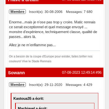
Membre
Inscrit(e): 30-08-2006
Messages: 7 680
Enorme...mais je n'ose pas trop y croire. Matic rennais
ce serait exceptionnel et quel message envoyé ...
monstre d'expérience, techniquement classe, qualité de
passes.. alors là.
Allez je ne m'enflamme pas...
On a besoin de la coupe d'Europe pour exister, faites briller nos
couleurs! Vive le Stade Rennais
Hors ligne
Sowann
07-08-2023 12:49:14
#96
Membre
Inscrit(e): 29-11-2020
Messages: 4 429
Kastoua35 a écrit:
Machiavel a écrit: