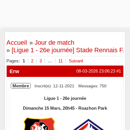
Accueil
»
Jour de match
»
[Ligue 1 - 26e journée] Stade Rennais F.C.
Pages:
1
2
3
…
11
Suivant
Erw
08-03-2026 23:06:23
#1
Membre
Inscrit(e): 12-11-2021
Messages: 750
Ligue 1 - 26e journée
Dimanche 15 Mars, 20h45 - Roazhon Park