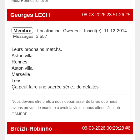
Allez Rennes for ever
Hors ligne
Georges LECH
08-03-2026 23:51:26
#5
Membre
Localisation: Gwened
Inscrit(e): 11-12-2014
Messages: 3 557
Leurs prochains matchs.
Aston villa
Rennes
Aston villa
Marseille
Lens
Ça peut faire une sacrée série...de defaites
Nous devons être prêts à nous débarrasser de la vie que nous
avions prévue de maniere à avoir la vie qui nous attend. Joseph
CAMPBELL
Hors ligne
Breizh-Robinho
09-03-2026 00:29:29
#6