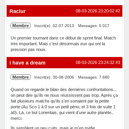
Hors ligne
Raclur
08-03-2026 23:20:02
#2
Membre
Inscrit(e): 02-07-2013
Messages: 5 017
Un premier tournant dans ce début de sprint final. Match
très important. Mais c’est désormais eux qui ont la
pression pas nous.
Hors ligne
i have a dream
08-03-2026 23:24:32
#3
Membre
Inscrit(e): 30-08-2006
Messages: 7 680
Quand on regarde le bilan des dernières confrontations...
on peut dire qu'ils ne nous réussissent pas trop. Après ça
fait plusieurs matchs qu'ils s'en sortaient par la petite
porte (Au Sco 1 à 0 sur un petit péno, et 3 fois de suite 1
à0). Là, ce but Lorientais, qui vient d'une autre planète..
merci.
Ils semblent un peu cuits, mais je m'en méfie