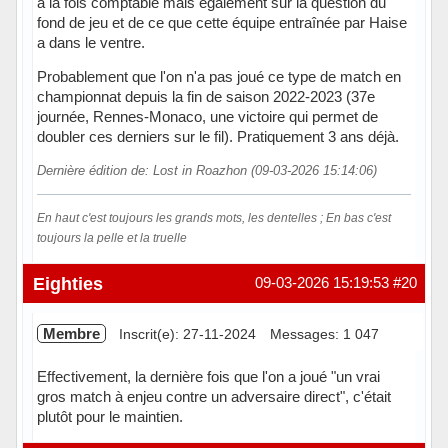
à la fois comptable mais également sur la question du
fond de jeu et de ce que cette équipe entraînée par Haise
a dans le ventre.
Probablement que l'on n'a pas joué ce type de match en
championnat depuis la fin de saison 2022-2023 (37e
journée, Rennes-Monaco, une victoire qui permet de
doubler ces derniers sur le fil). Pratiquement 3 ans déjà.
Dernière édition de: Lost in Roazhon (09-03-2026 15:14:06)
En haut c'est toujours les grands mots, les dentelles ; En bas c'est
toujours la pelle et la truelle
Hors ligne
Eighties
09-03-2026 15:19:53
#20
Membre
Inscrit(e): 27-11-2024
Messages: 1 047
Effectivement, la dernière fois que l'on a joué "un vrai
gros match à enjeu contre un adversaire direct", c'était
plutôt pour le maintien.