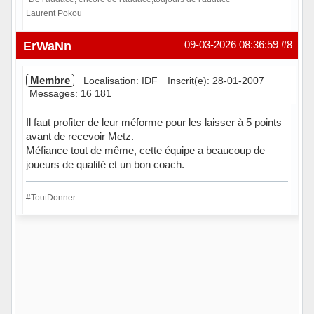
Laurent Pokou
Hors ligne
ErWaNn
09-03-2026 08:36:59
#8
Membre
Localisation: IDF
Inscrit(e): 28-01-2007
Messages: 16 181
Il faut profiter de leur méforme pour les laisser à 5 points
avant de recevoir Metz.
Méfiance tout de même, cette équipe a beaucoup de
joueurs de qualité et un bon coach.
#ToutDonner
Hors ligne