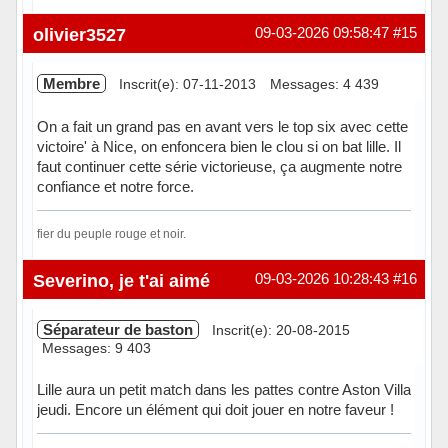
Hors ligne
olivier3527
09-03-2026 09:58:47
#15
Membre
Inscrit(e): 07-11-2013
Messages: 4 439
On a fait un grand pas en avant vers le top six avec cette
victoire' à Nice, on enfoncera bien le clou si on bat lille. Il
faut continuer cette série victorieuse, ça augmente notre
confiance et notre force.
fier du peuple rouge et noir.
Hors ligne
Severino, je t'ai aimé
09-03-2026 10:28:43
#16
Séparateur de baston
Inscrit(e): 20-08-2015
Messages: 9 403
Lille aura un petit match dans les pattes contre Aston Villa
jeudi. Encore un élément qui doit jouer en notre faveur !