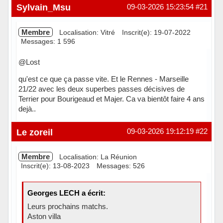
Hors ligne
Sylvain_Msu
09-03-2026 15:23:54
#21
Membre
Localisation: Vitré
Inscrit(e): 19-07-2022
Messages: 1 596
@Lost
qu'est ce que ça passe vite. Et le Rennes - Marseille
21/22 avec les deux superbes passes décisives de
Terrier pour Bourigeaud et Majer. Ca va bientôt faire 4 ans
dejà..
En ligne
Le zoreil
09-03-2026 19:12:19
#22
Membre
Localisation: La Réunion
Inscrit(e): 13-08-2023
Messages: 526
Georges LECH a écrit:
Leurs prochains matchs.
Aston villa