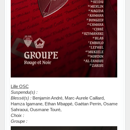
Lille OSC
Suspendu(s) :
Blessé(s) :
Benjamin André, Marc-Aurele Caillard,
Hamza Igamane, Ethan Mbappé, Gaétan Perrin, Osame
Sahraoui, Ousmane Touré,
Choix :
Groupe :