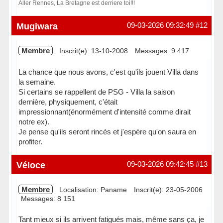
Aller Rennes, La Bretagne est derriere toi!!!
Hors ligne
Mugiwara
09-03-2026 09:32:49
#12
Membre
Inscrit(e): 13-10-2008
Messages: 9 417
La chance que nous avons, c'est qu'ils jouent Villa dans
la semaine.
Si certains se rappellent de PSG - Villa la saison
dernière, physiquement, c'était
impressionnant(énormément d'intensité comme dirait
notre ex).
Je pense qu'ils seront rincés et j'espère qu'on saura en
profiter.
Hors ligne
Véloce
09-03-2026 09:42:45
#13
Membre
Localisation: Paname
Inscrit(e): 23-05-2006
Messages: 8 151
Tant mieux si ils arrivent fatigués mais, même sans ça, je