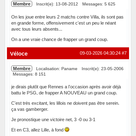
Membre
Inscrit(e): 13-08-2012
Messages: 5 625
On les joue entre leurs 2 matchs contre Villa, ils sont pas
en grande forme, offensivement c'est un peu le néant
avec tous leurs absents...
On a une vraie chance de frapper un grand coup.
Hors ligne
Véloce
09-03-2026 04:30:24
#7
Membre
Localisation: Paname
Inscrit(e): 23-05-2006
Messages: 8 151
je dirais plutôt que Rennes a l'occasion après avoir déjà
battu le PSG, de frapper A NOUVEAU un grand coup.
C'est très excitant, les lillois ne doivent pas être serein.
ça vas gamberger.
Je pronostique une victoire net, 3 -0 ou 3-1
Et en C3, allez Lille, à fond