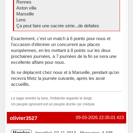
Rennes
Aston villa
Marseille
Lens
Ça peut faire une sacrée série...de defaites
Exactement, c'est un match à 6 points pour nous et
l'occasion d'éliminer un concurrent aux places
européennes, en les mettant à 8 points sur les deux
prochaines journées, à 7 journées de la fin se sera une
excellente affaire pour nous.
Ils se déplacent chez nous et à Marseille, pendant qu'on
recevra Metz la journée suivante, après les avoir
accueillis.
Le sage montre la lune, l'imbécile regarde le doigt.
Un peuple ignorant est un peuple docile car crédule.
Hors ligne
olivier3527
09-03-2026 22:35:01
#23
Membre
Inscrit(e): 07-11-2013
Messages: 4 439