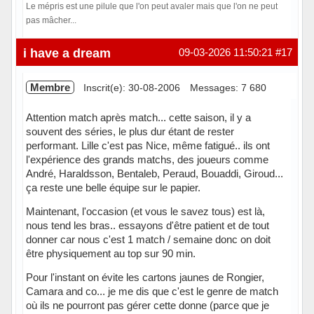
Le mépris est une pilule que l'on peut avaler mais que l'on ne peut
pas mâcher...
Hors ligne
i have a dream
09-03-2026 11:50:21
#17
Membre
Inscrit(e): 30-08-2006
Messages: 7 680
Attention match après match... cette saison, il y a
souvent des séries, le plus dur étant de rester
performant. Lille c'est pas Nice, même fatigué.. ils ont
l'expérience des grands matchs, des joueurs comme
André, Haraldsson, Bentaleb, Peraud, Bouaddi, Giroud...
ça reste une belle équipe sur le papier.
Maintenant, l'occasion (et vous le savez tous) est là,
nous tend les bras.. essayons d'être patient et de tout
donner car nous c'est 1 match / semaine donc on doit
être physiquement au top sur 90 min.
Pour l'instant on évite les cartons jaunes de Rongier,
Camara and co... je me dis que c'est le genre de match
où ils ne pourront pas gérer cette donne (parce que je