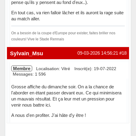
pense qu'ils y pensent au fond d'eux..).
En tout cas, va rien falloir lâcher et ils auront la rage suite
au match aller.
On a besoin de la coupe d'Europe pour exister, faites briller nos
couleurs! Vive le Stade Rennais
Hors ligne
Sylvain_Msu
09-03-2026 14:56:21
#18
Membre
Localisation: Vitré
Inscrit(e): 19-07-2022
Messages: 1 596
Grosse affiche du dimanche soir. On a la chance de
l'aborder en étant passer devant eux. Ce qui minimisera
un mauvais résultat. Et ça leur met un pression pour
venir nous battre ici.
A nous d'en profiter. J'ai hâte d'y être !
En ligne