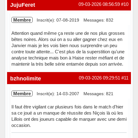
Hors ligne
JujuFeret
09-03-2026 08:56:59
#10
Membre
Inscrit(e): 07-08-2019
Messages: 832
Attention quand même ça reste une de nos plus grosses
bêtes noires. Alors oui on a su aller gagner chez eux en
Janvier mais je les vois bien nous surprendre un peu
contre toute attente... C'est plus de la superstition qu'une
analyse technique mais bon à Haise rester méfiant et de
maintenir la très belle série entamée depuis son arrivée.
Hors ligne
bzhnolimite
09-03-2026 09:29:51
#11
Membre
Inscrit(e): 14-03-2007
Messages: 821
Il faut être vigilant car plusieurs fois dans le match d'hier
sa ce joué a un manque de réussite des Niçois là où les
Lillois ont des joueurs capable de marquer avec une demi
occasion.