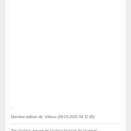
.
Dernière édition de: Véloce (09-03-2026 04:32:45)
"De l'audace, encore de l'audace,toujours de l'audace"