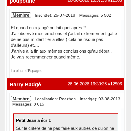
poupoune
26-06-2026 15:57:53
#12905
Membre
Inscrit(e): 25-07-2018
Messages: 5 502
Et quand on a jaugé on fait quoi après ?
J’ai observé mes émotions et j’ai fait extrêmement gaffe
de ne pas m’identifier à elles ( cela ne risque pas
d’ailleurs) et….
J’arrive à la fin aux mêmes conclusions qu’au début .
Je vais recommencer quand même.
La place d'Espagne
Hors ligne
Harry Badgé
26-06-2026 16:33:36
#12906
Membre
Localisation: Roazhon
Inscrit(e): 03-08-2013
Messages: 8 615
Petit Jean a écrit:
Sur le critère de ne pas faire aux autres ce qu'on ne