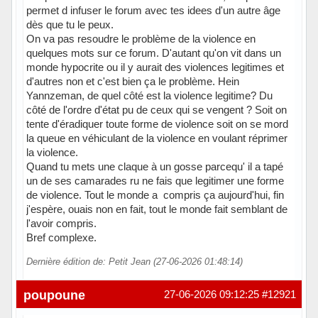
permet d infuser le forum avec tes idees d'un autre âge
dès que tu le peux.
On va pas resoudre le problème de la violence en
quelques mots sur ce forum. D'autant qu'on vit dans un
monde hypocrite ou il y aurait des violences legitimes et
d'autres non et c'est bien ça le problème. Hein
Yannzeman, de quel côté est la violence legitime? Du
côté de l'ordre d'état pu de ceux qui se vengent ? Soit on
tente d'éradiquer toute forme de violence soit on se mord
la queue en véhiculant de la violence en voulant réprimer
la violence.
Quand tu mets une claque à un gosse parcequ' il a tapé
un de ses camarades ru ne fais que legitimer une forme
de violence. Tout le monde a compris ça aujourd'hui, fin
j'espère, ouais non en fait, tout le monde fait semblant de
l'avoir compris.
Bref complexe.
Dernière édition de: Petit Jean (27-06-2026 01:48:14)
En ligne
poupoune
27-06-2026 09:12:25
#12921