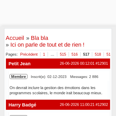
Accueil
»
Bla bla
»
Ici on parle de tout et de rien !
Pages:
Précédent
1
…
515
516
517
518
519
Petit Jean
26-06-2026 00:12:01
#12901
Membre
Inscrit(e): 02-12-2023
Messages: 2 886
On devrait inclure la gestion des émotions dans les
programmes scolaires, le monde irait beaucoup mieux.
En ligne
Harry Badgé
26-06-2026 11:00:21
#12902