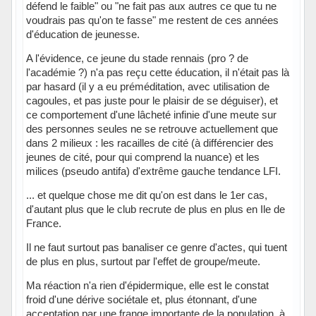
défend le faible" ou "ne fait pas aux autres ce que tu ne
voudrais pas qu'on te fasse" me restent de ces années
d'éducation de jeunesse.
A l'évidence, ce jeune du stade rennais (pro ? de
l'académie ?) n'a pas reçu cette éducation, il n'était pas là
par hasard (il y a eu préméditation, avec utilisation de
cagoules, et pas juste pour le plaisir de se déguiser), et
ce comportement d'une lâcheté infinie d'une meute sur
des personnes seules ne se retrouve actuellement que
dans 2 milieux : les racailles de cité (à différencier des
jeunes de cité, pour qui comprend la nuance) et les
milices (pseudo antifa) d'extrême gauche tendance LFI.
... et quelque chose me dit qu'on est dans le 1er cas,
d'autant plus que le club recrute de plus en plus en Ile de
France.
Il ne faut surtout pas banaliser ce genre d'actes, qui tuent
de plus en plus, surtout par l'effet de groupe/meute.
Ma réaction n'a rien d'épidermique, elle est le constat
froid d'une dérive sociétale et, plus étonnant, d'une
acceptation par une frange importante de la population, à