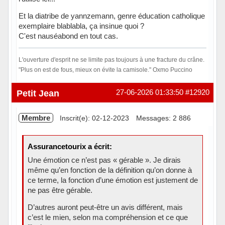
Et la diatribe de yannzemann, genre éducation catholique
exemplaire blablabla, ça insinue quoi ?
C'est nauséabond en tout cas.
L'ouverture d'esprit ne se limite pas toujours à une fracture du crâne.
"Plus on est de fous, mieux on évite la camisole." Oxmo Puccino
Hors ligne
Petit Jean
27-06-2026 01:33:50
#12920
Membre
Inscrit(e): 02-12-2023
Messages: 2 886
Assurancetourix a écrit:
Une émotion ce n’est pas « gérable ». Je dirais
même qu’en fonction de la définition qu’on donne à
ce terme, la fonction d’une émotion est justement de
ne pas être gérable.
D’autres auront peut-être un avis différent, mais
c’est le mien, selon ma compréhension et ce que