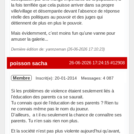
la fois terrifiée que cela puisse arriver dans sa propre
ville/village et désemparée devant l'absence de réponse
réelle des politiques au pouvoir et des juges qui
détiennent de plus en plus le pouvoir.
Mais évidemment, c'est moins fun qu'une vanne pour
amuser la galerie...
Dernière édition de: yannzeman (26-06-2026 17:10:23)
Hors ligne
poisson sacha
26-06-2026 17:24:15
#12908
Membre
Inscrit(e): 20-01-2014
Messages: 4 087
Si les problèmes de violence étaient seulement liés à
l'éducation des parents ca se saurait.
Tu connais quoi de l'éducation de ses parents ? Rien tu
ne connais même pas le nom du joueur.
D'ailleurs, a t il eu seulement la chance de connaître ses
parents. Tu n'en sais rien non plus.
Et la société n'est pas plus violente aujourd'hui qu'avant,