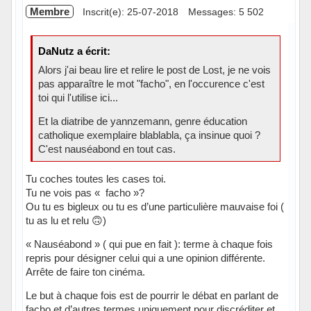
Membre
Inscrit(e): 25-07-2018
Messages: 5 502
DaNutz a écrit:
Alors j'ai beau lire et relire le post de Lost, je ne vois
pas apparaître le mot "facho", en l'occurence c'est
toi qui l'utilise ici...
Et la diatribe de yannzemann, genre éducation
catholique exemplaire blablabla, ça insinue quoi ?
C'est nauséabond en tout cas.
Tu coches toutes les cases toi.
Tu ne vois pas « facho »?
Ou tu es bigleux ou tu es d’une particulière mauvaise foi (
tu as lu et relu 🙃)
« Nauséabond » ( qui pue en fait ): terme à chaque fois
repris pour désigner celui qui a une opinion différente.
Arrête de faire ton cinéma.
Le but à chaque fois est de pourrir le débat en parlant de
facho et d’autres termes uniquement pour discréditer et