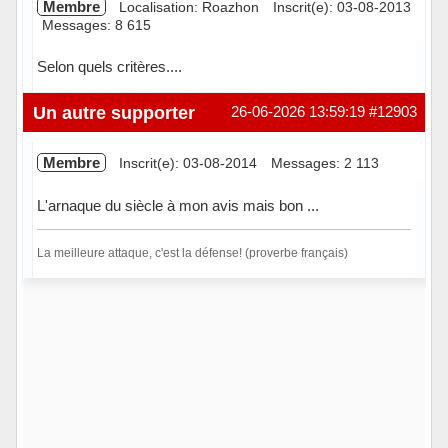
Membre
Localisation: Roazhon
Inscrit(e): 03-08-2013
Messages: 8 615
Selon quels critères....
Hors ligne
Un autre supporter
26-06-2026 13:59:19
#12903
Membre
Inscrit(e): 03-08-2014
Messages: 2 113
L'arnaque du siècle à mon avis mais bon ...
La meilleure attaque, c'est la défense! (proverbe français)
Hors ligne