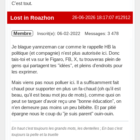
C'est tout.
Hors ligne
Lost in Roazhon
26-06-2026 18:17:07
#12912
Membre
Inscrit(e): 06-02-2022
Messages: 3 478
Je blague yannzeman car comme le rappelle HB la
politique (et compagnie) n'est plus autorisée ici. Donc
tais-toi et va sur le Figaro, FB, X, tu trouveras plein de
gens qui partagent tes "idées", et pleins d'endroits pour
les exprimer.
Mais viens pas nous polluer ici. Il a suffisamment fait
chaud pour supporter en plus un fa-chaud (oh qu'il est
beau, qu'il est beau mot jeu de mots), comme quoi on
peut se targuer d'avoir reçu une "bonne éducation", on
n'en demeure pas moins un peu bêbête. Et par pitié
épargne nous le coup du "je suis parent" ouin-ouin.
En haut c'est toujours les grands mots, les dentelles ; En bas c'est
toujours la pelle et la truelle