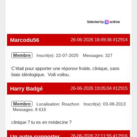
Marcodu56
26-06-2026 18:49:36
#12914
Membre
Inscrit(e): 22-07-2025
Messages: 327
C'était pour apporter une réponse froide, clinique, sans
biais idéologique. Voili voilou.
Hors ligne
Harry Badgé
26-06-2026 19:05:04
#12915
Membre
Localisation: Roazhon
Inscrit(e): 03-08-2013
Messages: 8 615
clinique ? tu es en médecine ?
Hors ligne
Un autre supporter
26-06-2026 22:11:55
#12916