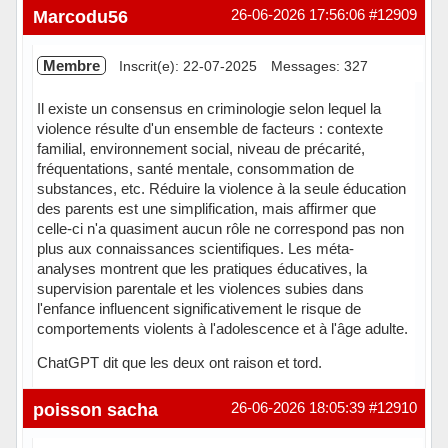
Marcodu56
26-06-2026 17:56:06
#12909
Membre
Inscrit(e): 22-07-2025
Messages: 327
Il existe un consensus en criminologie selon lequel la
violence résulte d'un ensemble de facteurs : contexte
familial, environnement social, niveau de précarité,
fréquentations, santé mentale, consommation de
substances, etc. Réduire la violence à la seule éducation
des parents est une simplification, mais affirmer que
celle-ci n'a quasiment aucun rôle ne correspond pas non
plus aux connaissances scientifiques. Les méta-
analyses montrent que les pratiques éducatives, la
supervision parentale et les violences subies dans
l'enfance influencent significativement le risque de
comportements violents à l'adolescence et à l'âge adulte.
ChatGPT dit que les deux ont raison et tord.
Hors ligne
poisson sacha
26-06-2026 18:05:39
#12910