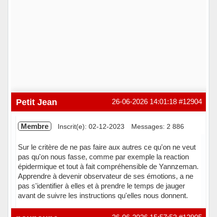
Petit Jean
26-06-2026 14:01:18
#12904
Membre
Inscrit(e): 02-12-2023
Messages: 2 886
Sur le critère de ne pas faire aux autres ce qu'on ne veut
pas qu'on nous fasse, comme par exemple la reaction
épidermique et tout à fait compréhensible de Yannzeman.
Apprendre à devenir observateur de ses émotions, a ne
pas s'identifier à elles et à prendre le temps de jauger
avant de suivre les instructions qu'elles nous donnent.
En ligne