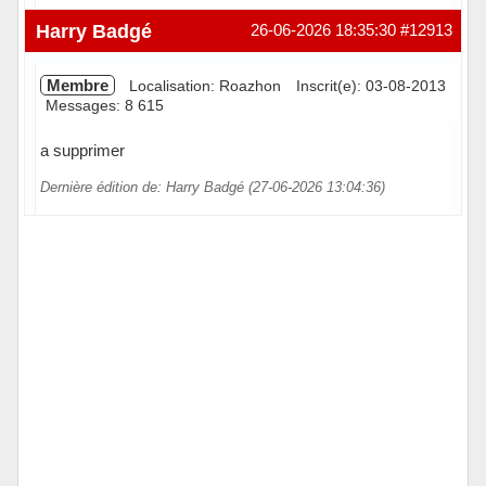
Hors ligne
Harry Badgé
26-06-2026 18:35:30
#12913
Membre
Localisation: Roazhon
Inscrit(e): 03-08-2013
Messages: 8 615
a supprimer
Dernière édition de: Harry Badgé (27-06-2026 13:04:36)
Hors ligne