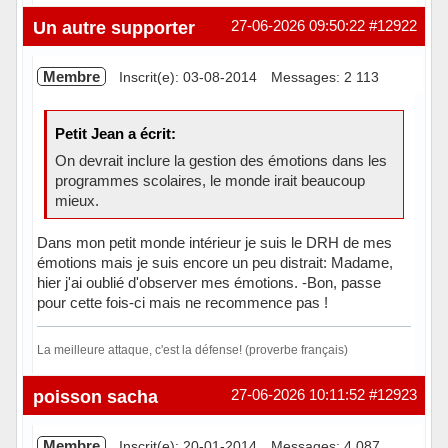
Hors ligne
Un autre supporter
27-06-2026 09:50:22
#12922
Membre
Inscrit(e): 03-08-2014
Messages: 2 113
Petit Jean a écrit:
On devrait inclure la gestion des émotions dans les
programmes scolaires, le monde irait beaucoup
mieux.
Dans mon petit monde intérieur je suis le DRH de mes
émotions mais je suis encore un peu distrait: Madame,
hier j'ai oublié d'observer mes émotions. -Bon, passe
pour cette fois-ci mais ne recommence pas !
La meilleure attaque, c'est la défense! (proverbe français)
Hors ligne
poisson sacha
27-06-2026 10:11:52
#12923
Membre
Inscrit(e): 20-01-2014
Messages: 4 087