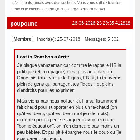
« Ne te bats jamais avec des cochons. Vous vous salirez tous les
deux et le cochon aimera ça. » (George Bernard Shaw)
Hors ligne
poupoune
26-06-2026 23:29:35
#12918
Membre
Inscrit(e): 25-07-2018
Messages: 5 502
Lost in Roazhon a écrit:
Je blague yannzeman car comme le rappelle HB la
politique (et compagnie) n'est plus autorisée ici.
Donc tais-toi et va sur le Figaro, FB, X, tu trouveras
plein de gens qui partagent tes "idées", et pleins
d'endroits pour les exprimer.
Mais viens pas nous polluer ici. Il a suffisamment
fait chaud pour supporter en plus un fa-chaud (oh
qu'il est beau, qu'il est beau mot jeu de mots),
comme quoi on peut se targuer d'avoir reçu une
"bonne éducation", on n'en demeure pas moins un
peu bêbête. Et par pitié épargne nous le coup du "je
suis parent" ouin-ouin.