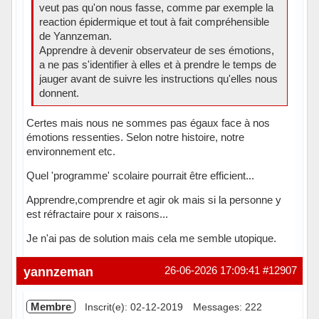
veut pas qu'on nous fasse, comme par exemple la
reaction épidermique et tout à fait compréhensible
de Yannzeman.
Apprendre à devenir observateur de ses émotions,
a ne pas s'identifier à elles et à prendre le temps de
jauger avant de suivre les instructions qu'elles nous
donnent.
Certes mais nous ne sommes pas égaux face à nos
émotions ressenties. Selon notre histoire, notre
environnement etc.
Quel 'programme' scolaire pourrait être efficient...
Apprendre,comprendre et agir ok mais si la personne y
est réfractaire pour x raisons...
Je n'ai pas de solution mais cela me semble utopique.
Hors ligne
yannzeman
26-06-2026 17:09:41
#12907
Membre
Inscrit(e): 02-12-2019
Messages: 222