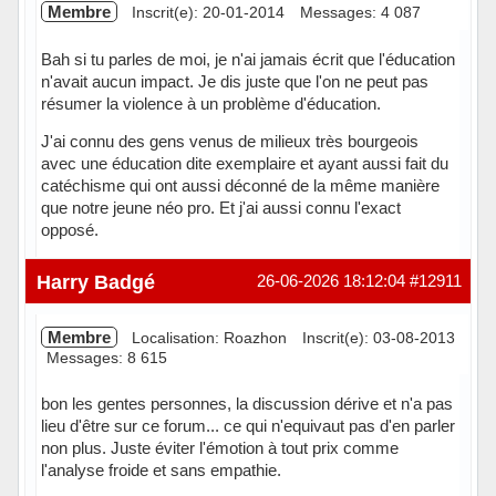
Membre
Inscrit(e): 20-01-2014
Messages: 4 087
Bah si tu parles de moi, je n'ai jamais écrit que l'éducation
n'avait aucun impact. Je dis juste que l'on ne peut pas
résumer la violence à un problème d'éducation.
J'ai connu des gens venus de milieux très bourgeois
avec une éducation dite exemplaire et ayant aussi fait du
catéchisme qui ont aussi déconné de la même manière
que notre jeune néo pro. Et j'ai aussi connu l'exact
opposé.
Hors ligne
Harry Badgé
26-06-2026 18:12:04
#12911
Membre
Localisation: Roazhon
Inscrit(e): 03-08-2013
Messages: 8 615
bon les gentes personnes, la discussion dérive et n'a pas
lieu d'être sur ce forum... ce qui n'equivaut pas d'en parler
non plus. Juste éviter l'émotion à tout prix comme
l'analyse froide et sans empathie.