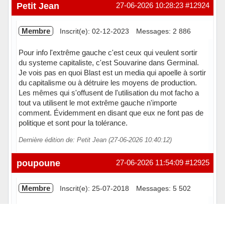
Petit Jean
27-06-2026 10:28:23
#12924
Membre
Inscrit(e): 02-12-2023
Messages: 2 886
Pour info l'extrême gauche c'est ceux qui veulent sortir
du systeme capitaliste, c'est Souvarine dans Germinal.
Je vois pas en quoi Blast est un media qui apoelle à sortir
du capitalisme ou à détruire les moyens de production.
Les mêmes qui s'offusent de l'utilisation du mot facho a
tout va utilisent le mot extrême gauche n'importe
comment. Évidemment en disant que eux ne font pas de
politique et sont pour la tolérance.
Dernière édition de: Petit Jean (27-06-2026 10:40:12)
En ligne
poupoune
27-06-2026 11:54:09
#12925
Membre
Inscrit(e): 25-07-2018
Messages: 5 502
Petit Jean :
Blast un média d’extrême gauche et ce n’est pas moi qui