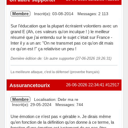
Membre
Inscrit(e): 03-08-2014
Messages: 2 113
Sur l'éducation que la plupart écriraient volontiers avec un
grand E (Ah, ces valeurs qu'on inculque ! ) le meilleur
résumé que j'ai entendu sur le sujet c'était sur France -
Inter il y a un an: "On ne transmet pas ce qu'on dit mais
ce qu'on est !" ça relativise un peu !
Dernière édition de: Un autre supporter (27-06-2026 19:26:31)
La meilleure attaque, c'est la défense! (proverbe français)
Hors ligne
Assurancetourix
26-06-2026 22:34:41
#12917
Membre
Localisation: Debr ma re
Inscrit(e): 29-05-2024
Messages: 744
Une émotion ce n’est pas « gérable ». Je dirais même
qu’en fonction de la définition qu’on donne à ce terme, la
fonction d’une émotion est justement de ne pas être