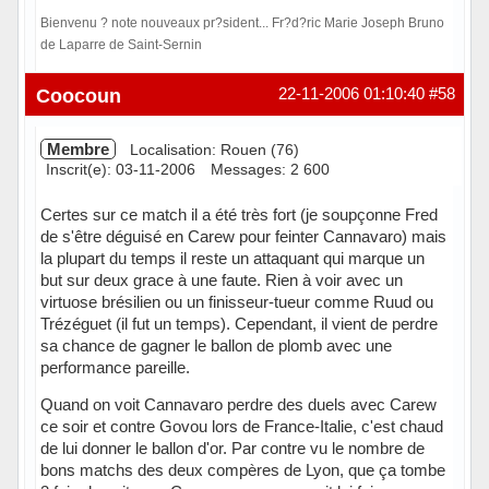
Bienvenu ? note nouveaux pr?sident... Fr?d?ric Marie Joseph Bruno
de Laparre de Saint-Sernin
Hors ligne
Coocoun
22-11-2006 01:10:40
#58
Membre
Localisation: Rouen (76)
Inscrit(e): 03-11-2006
Messages: 2 600
Certes sur ce match il a été très fort (je soupçonne Fred
de s'être déguisé en Carew pour feinter Cannavaro) mais
la plupart du temps il reste un attaquant qui marque un
but sur deux grace à une faute. Rien à voir avec un
virtuose brésilien ou un finisseur-tueur comme Ruud ou
Trézéguet (il fut un temps). Cependant, il vient de perdre
sa chance de gagner le ballon de plomb avec une
performance pareille.
Quand on voit Cannavaro perdre des duels avec Carew
ce soir et contre Govou lors de France-Italie, c'est chaud
de lui donner le ballon d'or. Par contre vu le nombre de
bons matchs des deux compères de Lyon, que ça tombe