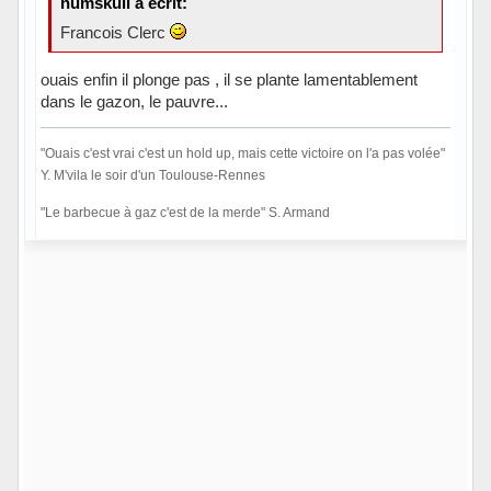
numskull a écrit:
Francois Clerc
ouais enfin il plonge pas , il se plante lamentablement
dans le gazon, le pauvre...
"Ouais c'est vrai c'est un hold up, mais cette victoire on l'a pas volée"
Y. M'vila le soir d'un Toulouse-Rennes
"Le barbecue à gaz c'est de la merde" S. Armand
Hors ligne