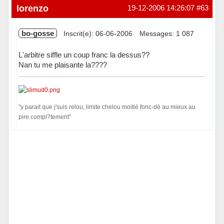
Hors ligne
lorenzo
19-12-2006 14:26:07
#63
bo-gosse
Inscrit(e): 06-06-2006
Messages: 1 087
L'arbitre siffle un coup franc la dessus??
Nan tu me plaisante la????
"y parait que j'suis relou, limite chelou moitié fonc-dé au mieux au
pire compl?tement"
Hors ligne