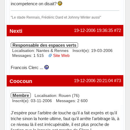
incompetence on disait?
"Le stade Rennais, Frédéric Dard et Johnny Winter aussi"
Hors ligne
Nexti
19-12-2006 19:36:35
#72
Responsable des espaces verts
Localisation: Nantes & Rennes
Inscrit(e): 19-03-2006
Messages: 1 515
Site Web
Francois Clerc ...
Hors ligne
Coocoun
19-12-2006 20:21:04
#73
Membre
Localisation: Rouen (76)
Inscrit(e): 03-11-2006
Messages: 2 600
J'espère pour l'arbitre de touche qu'il a fait exprès et qu'il
triche sinon la honte ultime, faut qu'il arrête l'arbitrage là, à
ce niveau là il est irrécupérable, il est plus proche de