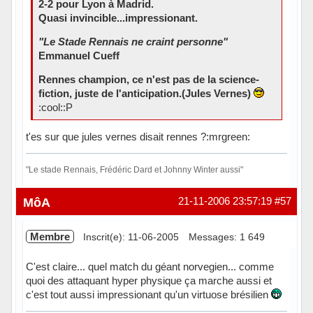
2-2 pour Lyon à Madrid.
Quasi invincible...impressionant.
"Le Stade Rennais ne craint personne"
Emmanuel Cueff
Rennes champion, ce n'est pas de la science-
fiction, juste de l'anticipation.(Jules Vernes)
:cool::P
t'es sur que jules vernes disait rennes ?:mrgreen:
"Le stade Rennais, Frédéric Dard et Johnny Winter aussi"
Hors ligne
MôA
21-11-2006 23:57:19
#57
Membre
Inscrit(e): 11-06-2005
Messages: 1 649
C'est claire... quel match du géant norvegien... comme
quoi des attaquant hyper physique ça marche aussi et
c'est tout aussi impressionant qu'un virtuose brésilien