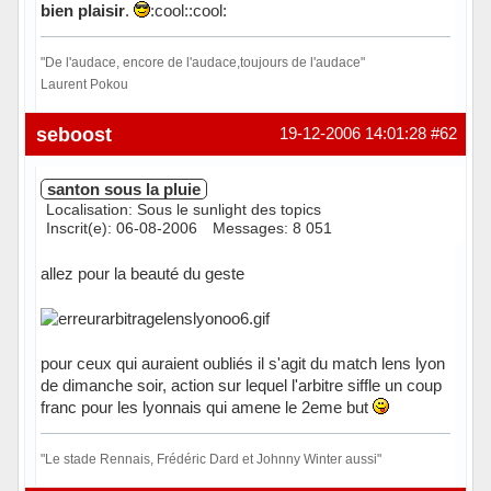
bien plaisir
.
:cool::cool:
"De l'audace, encore de l'audace,toujours de l'audace"
Laurent Pokou
Hors ligne
seboost
19-12-2006 14:01:28
#62
santon sous la pluie
Localisation: Sous le sunlight des topics
Inscrit(e): 06-08-2006
Messages: 8 051
allez pour la beauté du geste
pour ceux qui auraient oubliés il s'agit du match lens lyon
de dimanche soir, action sur lequel l'arbitre siffle un coup
franc pour les lyonnais qui amene le 2eme but
"Le stade Rennais, Frédéric Dard et Johnny Winter aussi"