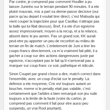
Par contre, je comprend pas comment Houiller a pu
laisser Juninho sur le terrain pendant 90 minutes. Il a ete
plutot mauvais, mis a part sa demie-passe decisive (oui
parce qu'au depart il voulait tirer direct, c'est Malouda qui
vient couper la trajectoire pour que Casillas n'attrape pas
la balle qui lui filait dessus). Bref, il a ete d'un egoisme
assez impressionant, moyen a la recup, et a la relance,
absent dans le jeu aerien. Pas un grand soir, KK aurait
peut-etre pu apporter un peu de reconfort au milieu de
terrain en fin de match. L'entetement de Juni a tirer les
coups-francs directement, ca m'a vraiment fait pitié, il a
gacher a coup sur des actions dangereuses juste par
egoisme, n'acceptant pas le fait qu'il n'arriverait pas a
marquer sur coup-franc ce soir, pathetique et ridicule.
Sinon Coupet par grand chose a dire, match correct dans
l'ensemble, avec un coup d'eclat sur le penalty. La
defense a ete moyenne, Cris est toujours autant un
boucher, meme si le penalty etait pas valable, c'est
certainement que l'arbitre a bien remarqué son jeu rude
toujours a la limite de la faute (voire du carton, je
comprend pas comment il fait pour etre aussi peu
suspendu, un vrai Rool pourtant).