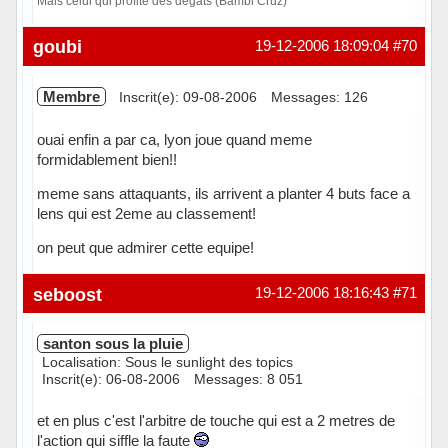
Mais celui qui profite des dégâts (Bambi Cruz)
Hors ligne
goubi
19-12-2006 18:09:04
#70
Membre
Inscrit(e): 09-08-2006
Messages: 126
ouai enfin a par ca, lyon joue quand meme
formidablement bien!!
meme sans attaquants, ils arrivent a planter 4 buts face a
lens qui est 2eme au classement!
on peut que admirer cette equipe!
Hors ligne
seboost
19-12-2006 18:16:43
#71
santon sous la pluie
Localisation: Sous le sunlight des topics
Inscrit(e): 06-08-2006
Messages: 8 051
et en plus c'est l'arbitre de touche qui est a 2 metres de
l'action qui siffle la faute