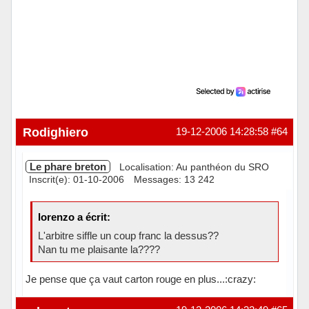
Rodighiero
19-12-2006 14:28:58
#64
Le phare breton
Localisation: Au panthéon du SRO
Inscrit(e): 01-10-2006
Messages: 13 242
lorenzo a écrit:
L'arbitre siffle un coup franc la dessus??
Nan tu me plaisante la????
Je pense que ça vaut carton rouge en plus...:crazy:
Hors ligne