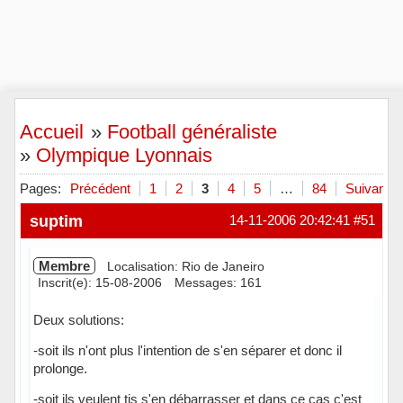
Accueil
»
Football généraliste
»
Olympique Lyonnais
Pages:
Précédent
1
2
3
4
5
…
84
Suivant
suptim
14-11-2006 20:42:41
#51
Membre
Localisation: Rio de Janeiro
Inscrit(e): 15-08-2006
Messages: 161
Deux solutions:
-soit ils n'ont plus l'intention de s'en séparer et donc il
prolonge.
-soit ils veulent tjs s'en débarrasser et dans ce cas c'est