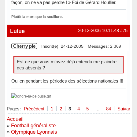
façon, on ne va pas perdre ! » Foi de Gérard Houllier.
Plutôt la mort que la souillure.
Hors ligne
Lulue
20-12-2006 10:11:48
#75
Cherry pie
Inscrit(e): 24-12-2005
Messages: 2 369
Est-ce que vous m'avez déjà entendu me plaindre
des absents ?
Oui en pendant les périodes des sélections nationales !!!
Hors ligne
Pages:
Précédent
1
2
3
4
5
…
84
Suivant
Accueil
»
Football généraliste
»
Olympique Lyonnais