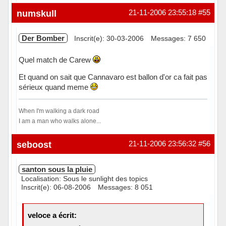
Hors ligne
numskull
21-11-2006 23:55:18
#55
Der Bomber
Inscrit(e): 30-03-2006
Messages: 7 650
Quel match de Carew
Et quand on sait que Cannavaro est ballon d'or ca fait pas
sérieux quand meme
When I'm walking a dark road
I am a man who walks alone...
Hors ligne
seboost
21-11-2006 23:56:32
#56
santon sous la pluie
Localisation: Sous le sunlight des topics
Inscrit(e): 06-08-2006
Messages: 8 051
veloce a écrit: