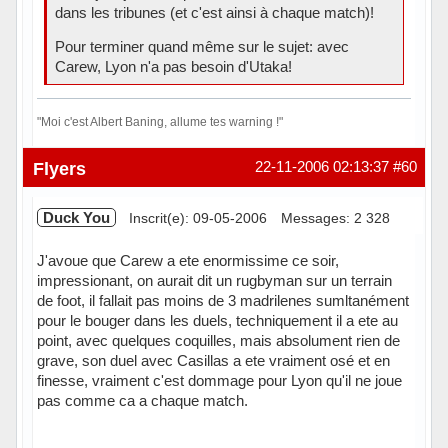
dans les tribunes (et c'est ainsi à chaque match)!
Pour terminer quand même sur le sujet: avec
Carew, Lyon n'a pas besoin d'Utaka!
"Moi c'est Albert Baning, allume tes warning !"
Hors ligne
Flyers
22-11-2006 02:13:37
#60
Duck You
Inscrit(e): 09-05-2006
Messages: 2 328
J'avoue que Carew a ete enormissime ce soir,
impressionant, on aurait dit un rugbyman sur un terrain
de foot, il fallait pas moins de 3 madrilenes sumltanément
pour le bouger dans les duels, techniquement il a ete au
point, avec quelques coquilles, mais absolument rien de
grave, son duel avec Casillas a ete vraiment osé et en
finesse, vraiment c'est dommage pour Lyon qu'il ne joue
pas comme ca a chaque match.