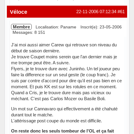
Hors ligne
Véloce
22-11-2006 07:12:34
#61
Membre
Localisation: Paname
Inscrit(e): 23-05-2006
Messages: 8 151
J'ai moi aussi aimer Carew qui retrouve son niveau du
début de saison dernière.
Je trouve Coupet moins serein que l'an dernier mais je
me trompe peut être. A suivre.
Flyers, je te trouve dure avec Juninho. Un tel joueur peu
faire la difference sur un seul geste (le coup franc). Je
suis par contre d'accord pour dire qu'il est pas bien en ce
moment. Et puis KK est sur les rotules en ce moment.
Quand a Cris, je le trouve dure mais pas vicieux ou
méchant. C'est pas Carlos Mozer ou Basile Boli.
Un mot sur Cannavaro qui effectivement a été chahuté
durant tout le matche.
L'attérissage post coupe du monde est difficile.
On reste donc les seuls tombeur de l'OL et ça fait