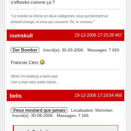
s'effondre comme ça ?
"Le monde se divise en deux catégories, ceux qui tiennent un
pistolet chargé, et ceux qui creusent. Toi, tu creuses."
Hors ligne
numskull
19-12-2006 17:15:28
#67
Der Bomber
Inscrit(e): 30-03-2006
Messages: 7 650
Francois Clerc
When I'm walking a dark road
I am a man who walks alone...
Hors ligne
belis
19-12-2006 17:18:54
#68
Vieux moutard que jamais
Localisation: München
Inscrit(e): 30-08-2006
Messages: 7 266