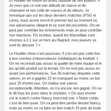
Et Houllier de mettre en avant l'attitude de ses joueurs. «
Je veux que ce soit une attitude de classe et de
champion et non celle de voyous et de râleurs. Je
remarque que sur les deux derniers matches (PSG et
Lens), nous avons inscrit le premier but au moment où
nos adversaires râlaient et se sont déconcentrés. On ne
peut pas contrôler les événements mais on peut contrôler
nos réactions. Fin octobre, quand les Marseillais sont
revenus à 2-1 sur un hors jeu flagrant, mes joueurs se
sont-ils désunis ? »
Le Houllier show s'est poursuivi. Il s'en est pris cette fois
à bon nombre d'observateurs médiatiques du football. «
On ne reconnaît pas assez la qualité de notre équipe et le
jeu qu'elle produit sur le terrain. On ne met pas assez en
avant ses performances. Sur 26 matches disputés cette
saison, on en a gagnés 22 en marquant au moins un but
pour 25 d'entre eux. On réalise une saison
exceptionnelle. Attention, on n'a encore rien gagné. On se
le dit tous les jours dans le vestiaire. » De quoi revenir
sur le match contre Nancy mercredi soir. « Notre crédo,
c'est de bien jouer. On va peut-être perdre devant Nancy,
mais au moins on va faire un bon match. Et puis de toute