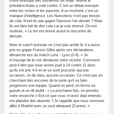
d'être exempté des seizièmes de finale. Même le
président Aulas a voté contre. C'est un débat mesquin
entre les riches et les pauvres. A un moment, c'est un
manque d'intelligence. Les Nancéiens n'ont pas besoin
de cela. N'ont-ils pas gagné l'épreuve l'an dernier ? Mais
ils ont bien fait de dire cela car je suis énervé. On est
motivés. » Le ton est donné avant la rencontre de
demain.
Mais le coach lyonnais ne s'est pas arrêté là. Il a aussi
pris en grippe Francis Gillot après ses déclarations
dimanche lors du match Lens - Lyon (0-4). « Je
m'insurge de le voir dénaturer notre victoire. Comment
peut-il dire que nous avons joué à 14 contre 11 alors
qu'ils ont pris 4-0 et ne se sont procurés aucune
occasion. Je dis bien, aucune occasion. Ce n'est pas en
cherchant des excuses de la sorte qu'il va faire
progresser son équipe. Quand on perd, on ferme sa
gueule et on dit plutôt : « La prochaine fois, on prendra
notre revanche.» Est-ce que vous m'avez déjà entendu
me plaindre des absents ? Je rappelle que nous sommes
allés à Madrid avec un seul attaquant (Carew). »