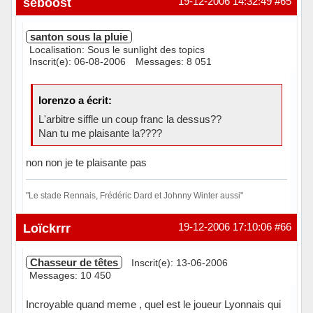
seboost
19-12-2006 14:32:49
#65
santon sous la pluie
Localisation: Sous le sunlight des topics
Inscrit(e): 06-08-2006
Messages: 8 051
lorenzo a écrit:
L'arbitre siffle un coup franc la dessus??
Nan tu me plaisante la????
non non je te plaisante pas
"Le stade Rennais, Frédéric Dard et Johnny Winter aussi"
Hors ligne
Loïckrrr
19-12-2006 17:10:06
#66
Chasseur de têtes
Inscrit(e): 13-06-2006
Messages: 10 450
Incroyable quand meme , quel est le joueur Lyonnais qui