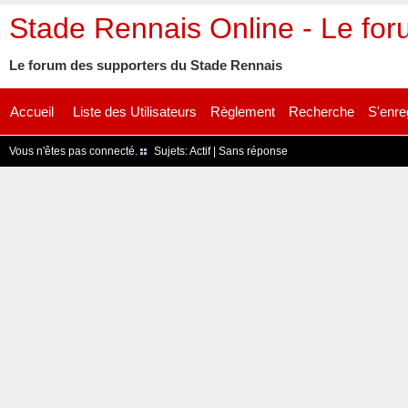
Stade Rennais Online - Le fo
Le forum des supporters du Stade Rennais
Accueil
Liste des Utilisateurs
Règlement
Recherche
S'enre
Vous n'êtes pas connecté.
Sujets:
Actif
|
Sans réponse