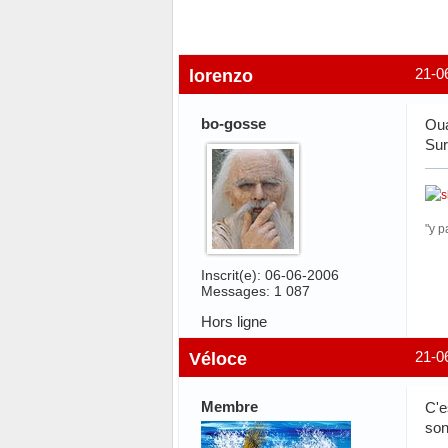
lorenzo
21-0
bo-gosse
Oua
Sur
"y p
Inscrit(e): 06-06-2006
Messages: 1 087
Hors ligne
Véloce
21-0
Membre
C'e
son