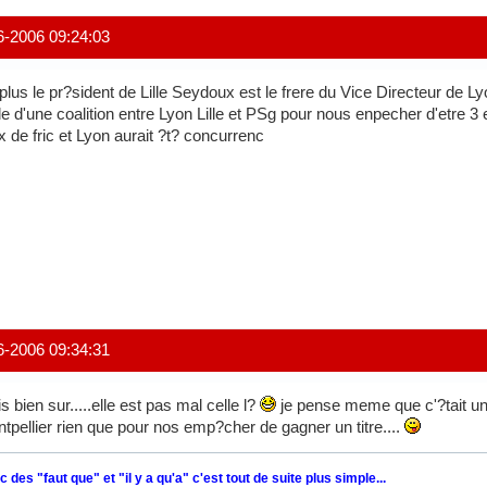
6-2006 09:24:03
plus le pr?sident de Lille Seydoux est le frere du Vice Directeur de 
le d'une coalition entre Lyon Lille et PSg pour nous enpecher d'etre 3
 de fric et Lyon aurait ?t? concurrenc
6-2006 09:34:31
s bien sur.....elle est pas mal celle l?
je pense meme que c'?tait une
tpellier rien que pour nos emp?cher de gagner un titre....
 des "faut que" et "il y a qu'a" c'est tout de suite plus simple...