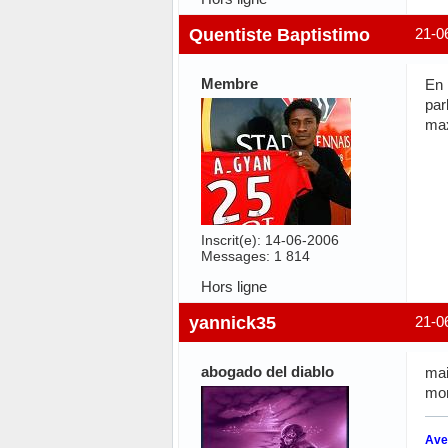
Quentiste Baptistimo
21-0
Membre
En 
par
max
Inscrit(e): 14-06-2006
Messages: 1 814
Hors ligne
yannick35
21-0
abogado del diablo
mai
mon
Avec