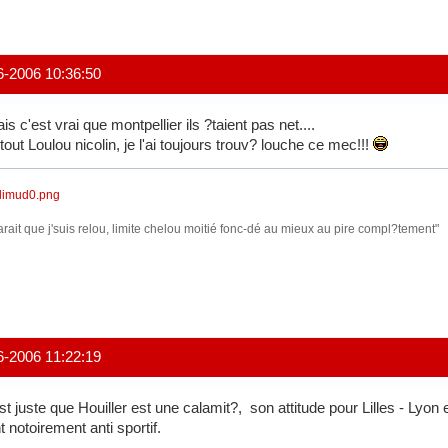
6-2006 10:36:50
is c'est vrai que montpellier ils ?taient pas net....
tout Loulou nicolin, je l'ai toujours trouv? louche ce mec!!!
arait que j'suis relou, limite chelou moitié fonc-dé au mieux au pire compl?tement"
6-2006 11:22:19
st juste que Houiller est une calamit?, son attitude pour Lilles - Ly
t notoirement anti sportif.