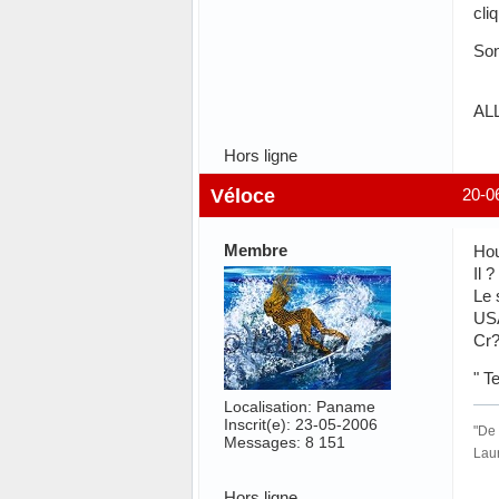
cli
Son
AL
Hors ligne
Véloce
20-0
Membre
Hou
Il 
Le 
USA
Cr?
" T
Localisation: Paname
Inscrit(e): 23-05-2006
"De 
Messages: 8 151
Lau
Hors ligne