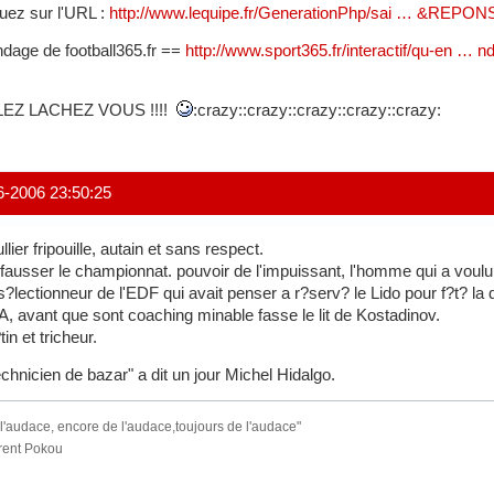
quez sur l'URL :
http://www.lequipe.fr/GenerationPhp/sai … &REPO
dage de football365.fr ==
http://www.sport365.fr/interactif/qu-en … n
LEZ LACHEZ VOUS !!!!
:crazy::crazy::crazy::crazy::crazy:
6-2006 23:50:25
llier fripouille, autain et sans respect.
? fausser le championnat. pouvoir de l'impuissant, l'homme qui a voul
s?lectionneur de l'EDF qui avait penser a r?serv? le Lido pour f?t? la
, avant que sont coaching minable fasse le lit de Kostadinov.
tin et tricheur.
echnicien de bazar" a dit un jour Michel Hidalgo.
l'audace, encore de l'audace,toujours de l'audace"
rent Pokou