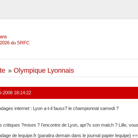
Mans
l 2026 du SRFC
te
»
Olympique Lyonnais
5-2006 18:14:22
dages internet : Lyon a-t-il fauss? le championnat samedi ?
s critiques ?mises ? l'encontre de Lyon, apr?s son match ? Lille, vous
dage de lequipe.fr (paraitra demain dans le journal papier lequipe) == 