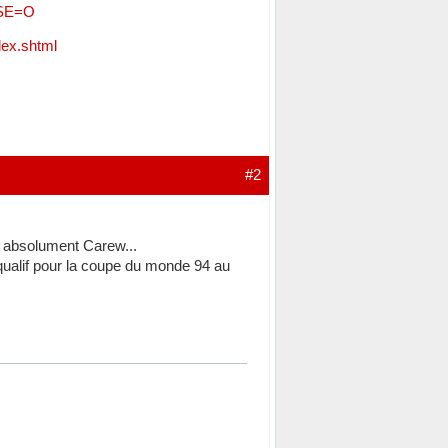
NSE=O
dex.shtml
#2
u absolument Carew...
 qualif pour la coupe du monde 94 au