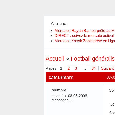
A la une
Mercato : Rayan Bamba prêté au 
DIRECT : suivez le mercato estiva
Mercato : Yassir Zabiri prêté en Liga
Accueil
»
Football généralis
Pages:
1
2
3
…
84
Suivant
catsurmars
08-0
Membre
Son
Inscrit(e): 08-05-2006
Messages: 2
"Le
Son