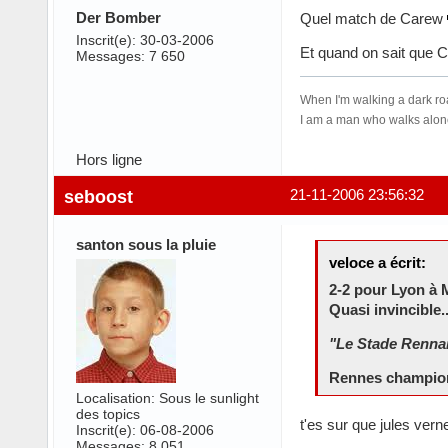
Der Bomber
Quel match de Carew
Inscrit(e): 30-03-2006
Et quand on sait que 
Messages: 7 650
When I'm walking a dark r
I am a man who walks alone
Hors ligne
seboost
21-11-2006 23:56:32
santon sous la pluie
veloce a écrit:
2-2 pour Lyon à 
Quasi invincible.
"Le Stade Rennai
Rennes champion, 
Localisation: Sous le sunlight
des topics
t'es sur que jules vern
Inscrit(e): 06-08-2006
Messages: 8 051