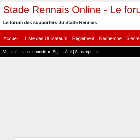
Stade Rennais Online - Le fo
Le forum des supporters du Stade Rennais
Accueil
Liste des Utilisateurs
Règlement
Recherche
S'enre
Vous n'êtes pas connecté.
Sujets:
Actif
|
Sans réponse