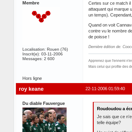
Membre
Certes sur ce match il
attaquant qui marque u
un temps). Cependant, 
Quand on voit Cannavar
contre vu le nombre de
de poisse !
Dernière édition de: Cooc
Localisation: Rouen (76)
Inscrit(e): 03-11-2006
Messages: 2 600
Apprenez que l'ennemi n'est
Mais celui qui profite des 
Hors ligne
roy keane
22-11-2006 01:59:40
Du diable Fauvergue
Roudoudou a écr
Je sais que ce n'e
telle équipe?