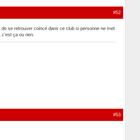
#52
 et de se retrouver coincé dans ce club si personne ne met
 c'est ça ou rien.
#53