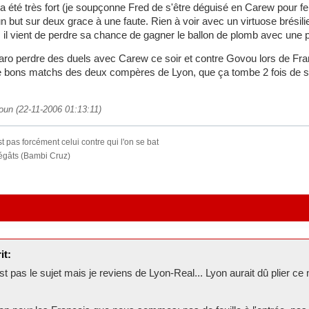
 a été très fort (je soupçonne Fred de s'être déguisé en Carew pour fe
n but sur deux grace à une faute. Rien à voir avec un virtuose brésil
il vient de perdre sa chance de gagner le ballon de plomb avec une p
o perdre des duels avec Carew ce soir et contre Govou lors de France-
 bons matchs des deux compères de Lyon, que ça tombe 2 fois de suite
oun (22-11-2006 01:13:11)
 pas forcément celui contre qui l'on se bat
dégâts (Bambi Cruz)
it:
st pas le sujet mais je reviens de Lyon-Real... Lyon aurait dû plier c