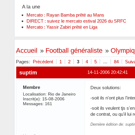
A la une
Mercato : Rayan Bamba prêté au Mans
DIRECT : suivez le mercato estival 2026 du SRFC
Mercato : Yassir Zabiri prêté en Liga
Accueil
»
Football généraliste
»
Olympiq
Pages:
Précédent
1
2
3
4
5
…
84
Suiv
suptim
14-11-2006 20:42:41
Membre
Deux solutions:
Localisation: Rio de Janeiro
-soit ils n'ont plus l'in
Inscrit(e): 15-08-2006
Messages: 161
-soit ils veulent tjs s'
de contrat, ou qu'il lui 
Dernière édition de: supt