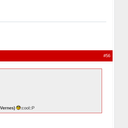
#56
s Vernes)
:cool::P