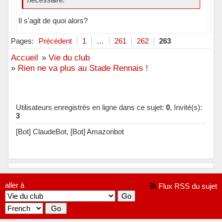
Il s'agit de quoi alors?
Hors ligne
Pages:
Précédent
1
…
261
262
263
Accueil
»
Vie du club
»
Rien ne va plus au Stade Rennais !
Utilisateurs enregistrés en ligne dans ce sujet:
0
, Invité(s):
3
[Bot] ClaudeBot,
[Bot] Amazonbot
aller à
Flux RSS du sujet