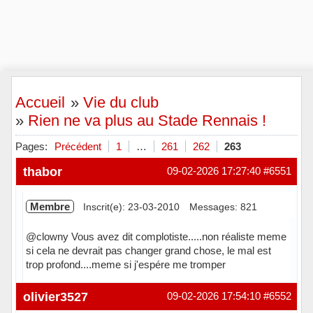
Accueil
»
Vie du club
»
Rien ne va plus au Stade Rennais !
Pages:
Précédent
1
…
261
262
263
thabor
09-02-2026 17:27:40
#6551
Membre
Inscrit(e): 23-03-2010
Messages: 821
@clowny Vous avez dit complotiste.....non réaliste meme
si cela ne devrait pas changer grand chose, le mal est
trop profond....meme si j'espére me tromper
Hors ligne
olivier3527
09-02-2026 17:54:10
#6552