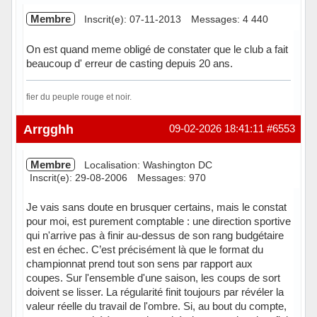
Membre
Inscrit(e): 07-11-2013
Messages: 4 440
On est quand meme obligé de constater que le club a fait
beaucoup d' erreur de casting depuis 20 ans.
fier du peuple rouge et noir.
Hors ligne
Arrgghh
09-02-2026 18:41:11
#6553
Membre
Localisation: Washington DC
Inscrit(e): 29-08-2006
Messages: 970
Je vais sans doute en brusquer certains, mais le constat
pour moi, est purement comptable : une direction sportive
qui n'arrive pas à finir au-dessus de son rang budgétaire
est en échec. C’est précisément là que le format du
championnat prend tout son sens par rapport aux
coupes. Sur l'ensemble d'une saison, les coups de sort
doivent se lisser. La régularité finit toujours par révéler la
valeur réelle du travail de l'ombre. Si, au bout du compte,