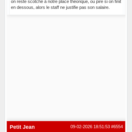
on reste scotché à notre place théorique, ou pire si on finit
en dessous, alors le staff ne justifie pas son salaire.
Hors ligne
Petit Jean
09-02-2026 18:51:53
#6554