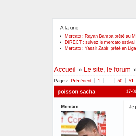
A la une
Mercato : Rayan Bamba prêté au 
DIRECT : suivez le mercato estiva
Mercato : Yassir Zabiri prêté en Liga
Accueil
»
Le site, le forum
Pages:
Précédent
1
…
50
51
poisson sacha
17-0
Membre
Je 