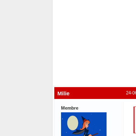
Milie
24-0
Membre