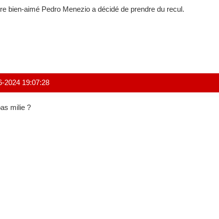
re bien-aimé Pedro Menezio a décidé de prendre du recul.
6-2024 19:07:28
pas milie ?