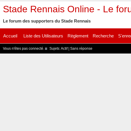
Stade Rennais Online - Le fo
Le forum des supporters du Stade Rennais
Accueil
Liste des Utilisateurs
Règlement
Recherche
S'enre
Vous n'êtes pas connecté.
Sujets:
Actif
|
Sans réponse