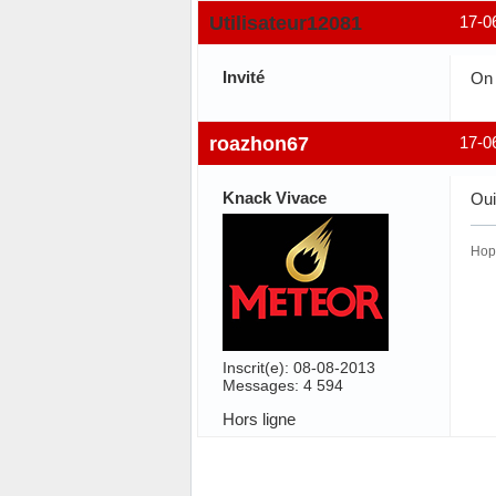
Utilisateur12081
17-0
Invité
On 
roazhon67
17-0
Knack Vivace
Oui
Hop
Inscrit(e): 08-08-2013
Messages: 4 594
Hors ligne