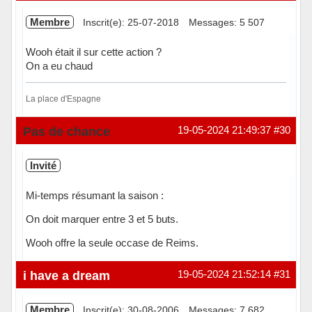
Membre
Inscrit(e): 25-07-2018
Messages: 5 507
Wooh était il sur cette action ?
On a eu chaud
La place d'Espagne
Hors ligne
Pas de chance
19-05-2024 21:49:37
#30
Invité
Mi-temps résumant la saison :
On doit marquer entre 3 et 5 buts.
Wooh offre la seule occase de Reims.
i have a dream
19-05-2024 21:52:14
#31
Membre
Inscrit(e): 30-08-2006
Messages: 7 682