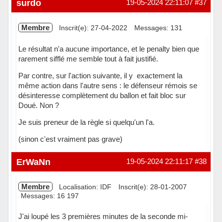
surdo
19-05-2024 22:11:07
#37
Membre
Inscrit(e): 27-04-2022
Messages: 131
Le résultat n'a aucune importance, et le penalty bien que
rarement sifflé me semble tout à fait justifié.
Par contre, sur l'action suivante, il y exactement la
même action dans l'autre sens : le défenseur rémois se
désinteresse complètement du ballon et fait bloc sur
Doué. Non ?
Je suis preneur de la règle si quelqu'un l'a.
(sinon c'est vraiment pas grave)
Hors ligne
ErWaNn
19-05-2024 22:11:17
#38
Membre
Localisation: IDF
Inscrit(e): 28-01-2007
Messages: 16 197
J'ai loupé les 3 premières minutes de la seconde mi-