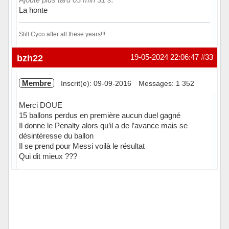
La honte
Still Cyco after all these years!!!
Hors ligne
bzh22
19-05-2024 22:06:47
#33
Membre
Inscrit(e): 09-09-2016
Messages: 1 352
Merci DOUE
15 ballons perdus en première aucun duel gagné
Il donne le Penalty alors qu’il a de l’avance mais se
désintéresse du ballon
Il se prend pour Messi voilà le résultat
Qui dit mieux ???
Hors ligne