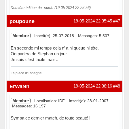
Dernière édition de: surdo (19-05-2024 22:28:56)
Hors ligne
poupoune
19-05-2024 22:35:45
#47
Membre
Inscrit(e): 25-07-2018
Messages: 5 507
En seconde mi temps cela n’ a ni queue ni tête.
On parlera de Stephan un jour.
Je sais c’est facile mais…
La place d'Espagne
Hors ligne
ErWaNn
19-05-2024 22:38:16
#48
Membre
Localisation: IDF
Inscrit(e): 28-01-2007
Messages: 16 197
Sympa ce dernier match, de toute beauté !