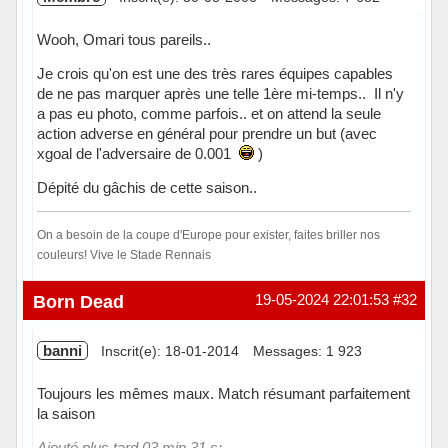
Wooh, Omari tous pareils..
Je crois qu'on est une des très rares équipes capables
de ne pas marquer après une telle 1ère mi-temps.. Il n'y
a pas eu photo, comme parfois.. et on attend la seule
action adverse en général pour prendre un but (avec
xgoal de l'adversaire de 0.001
)
Dépité du gâchis de cette saison..
On a besoin de la coupe d'Europe pour exister, faites briller nos
couleurs! Vive le Stade Rennais
Hors ligne
Born Dead
19-05-2024 22:01:53
#32
banni
Inscrit(e): 18-01-2014
Messages: 1 923
Toujours les mêmes maux. Match résumant parfaitement
la saison
Ajouté plus tard 03 min 31 s: