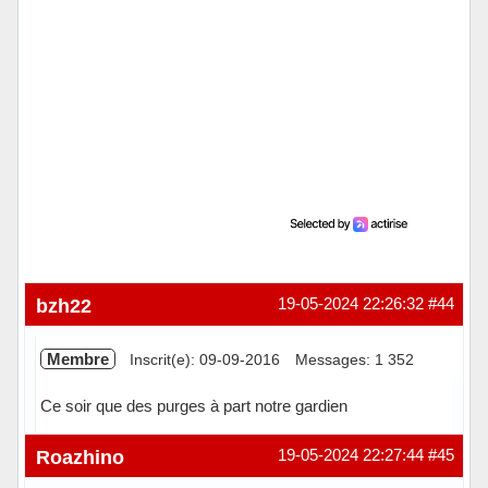
bzh22
19-05-2024 22:26:32
#44
Membre
Inscrit(e): 09-09-2016
Messages: 1 352
Ce soir que des purges à part notre gardien
Hors ligne
Roazhino
19-05-2024 22:27:44
#45