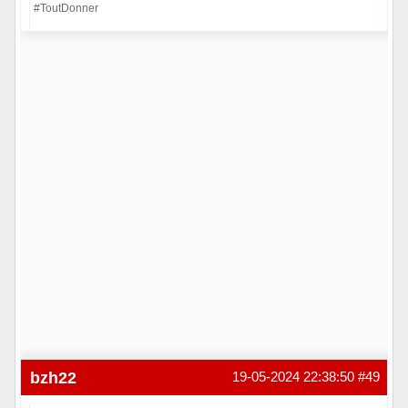
#ToutDonner
Hors ligne
bzh22
19-05-2024 22:38:50
#49