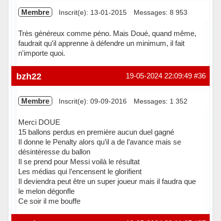
Membre
Inscrit(e): 13-01-2015
Messages: 8 953
Très généreux comme péno. Mais Doué, quand même,
faudrait qu'il apprenne à défendre un minimum, il fait
n'importe quoi.
Hors ligne
bzh22
19-05-2024 22:09:49
#36
Membre
Inscrit(e): 09-09-2016
Messages: 1 352
Merci DOUE
15 ballons perdus en première aucun duel gagné
Il donne le Penalty alors qu’il a de l’avance mais se
désintéresse du ballon
Il se prend pour Messi voilà le résultat
Les médias qui l’encensent le glorifient
Il deviendra peut être un super joueur mais il faudra que
le melon dégonfle
Ce soir il me bouffe
Hors ligne