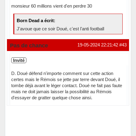
monsieur 60 millions vient d'en perdre 30
Born Dead a écrit:
J'avoue que ce soir Doué, c'est l'anti football
Hors ligne
Pas de chance
19-05-2024 22:21:42
#43
Invité
D. Doué défend n'importe comment sur cette action
certes mais le Rémois se jette par terre devant Doué, il
tombe déjà avant le léger contact. Doué ne fait pas faute
mais ne doit jamais laisser la possibilité au Rémois
d'essayer de gratter quelque chose ainsi.