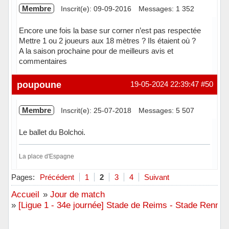
Membre
Inscrit(e): 09-09-2016
Messages: 1 352
Encore une fois la base sur corner n’est pas respectée
Mettre 1 ou 2 joueurs aux 18 mètres ? Ils étaient où ?
A la saison prochaine pour de meilleurs avis et
commentaires
Hors ligne
poupoune
19-05-2024 22:39:47
#50
Membre
Inscrit(e): 25-07-2018
Messages: 5 507
Le ballet du Bolchoi.
La place d'Espagne
Hors ligne
Pages:
Précédent
1
2
3
4
Suivant
Accueil
»
Jour de match
»
[Ligue 1 - 34e journée] Stade de Reims - Stade Rennai