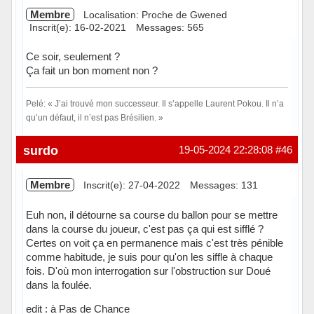
Membre
Localisation: Proche de Gwened
Inscrit(e): 16-02-2021
Messages: 565
Ce soir, seulement ?
Ça fait un bon moment non ?
Pelé: « J’ai trouvé mon successeur. Il s’appelle Laurent Pokou. Il n’a
qu’un défaut, il n’est pas Brésilien. »
Hors ligne
surdo
19-05-2024 22:28:08
#46
Membre
Inscrit(e): 27-04-2022
Messages: 131
Euh non, il détourne sa course du ballon pour se mettre
dans la course du joueur, c'est pas ça qui est sifflé ?
Certes on voit ça en permanence mais c'est très pénible
comme habitude, je suis pour qu'on les siffle à chaque
fois. D'où mon interrogation sur l'obstruction sur Doué
dans la foulée.
edit : à Pas de Chance