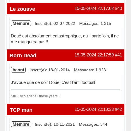
Hors ligne
Le zouave
19-05-2024 22:17:02
#40
Membre
Inscrit(e): 02-07-2022
Messages: 1 315
Doué est absolument catastrophique, qu'il parte loin, il ne
me manquera pas!!
Hors ligne
Born Dead
19-05-2024 22:17:59
#41
banni
Inscrit(e): 18-01-2014
Messages: 1 923
J'avoue que ce soir Doué, c'est l'anti football
Still Cyco after all these years!!!
Hors ligne
TCP man
19-05-2024 22:19:33
#42
Membre
Inscrit(e): 10-11-2021
Messages: 344