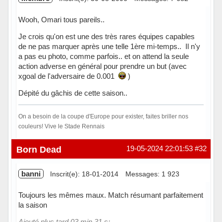
Wooh, Omari tous pareils..
Je crois qu'on est une des très rares équipes capables
de ne pas marquer après une telle 1ère mi-temps.. Il n'y
a pas eu photo, comme parfois.. et on attend la seule
action adverse en général pour prendre un but (avec
xgoal de l'adversaire de 0.001
)
Dépité du gâchis de cette saison..
On a besoin de la coupe d'Europe pour exister, faites briller nos
couleurs! Vive le Stade Rennais
Hors ligne
Born Dead
19-05-2024 22:01:53
#32
banni
Inscrit(e): 18-01-2014
Messages: 1 923
Toujours les mêmes maux. Match résumant parfaitement
la saison
Ajouté plus tard 03 min 31 s: