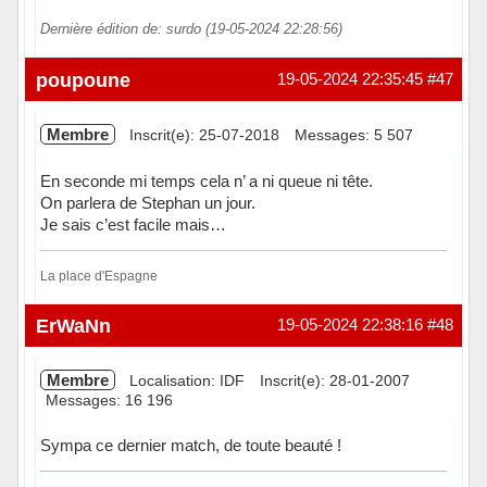
Dernière édition de: surdo (19-05-2024 22:28:56)
Hors ligne
poupoune
19-05-2024 22:35:45
#47
Membre
Inscrit(e): 25-07-2018
Messages: 5 507
En seconde mi temps cela n’ a ni queue ni tête.
On parlera de Stephan un jour.
Je sais c’est facile mais…
La place d'Espagne
Hors ligne
ErWaNn
19-05-2024 22:38:16
#48
Membre
Localisation: IDF
Inscrit(e): 28-01-2007
Messages: 16 196
Sympa ce dernier match, de toute beauté !