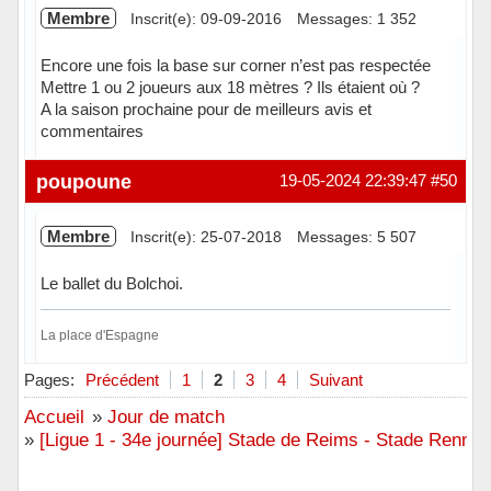
Membre
Inscrit(e): 09-09-2016
Messages: 1 352
Encore une fois la base sur corner n’est pas respectée
Mettre 1 ou 2 joueurs aux 18 mètres ? Ils étaient où ?
A la saison prochaine pour de meilleurs avis et
commentaires
Hors ligne
poupoune
19-05-2024 22:39:47
#50
Membre
Inscrit(e): 25-07-2018
Messages: 5 507
Le ballet du Bolchoi.
La place d'Espagne
Hors ligne
Pages:
Précédent
1
2
3
4
Suivant
Accueil
»
Jour de match
»
[Ligue 1 - 34e journée] Stade de Reims - Stade Rennai