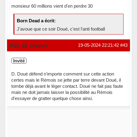
monsieur 60 millions vient d'en perdre 30
Born Dead a écrit:
J'avoue que ce soir Doué, c'est l'anti football
Hors ligne
Pas de chance
19-05-2024 22:21:42
#43
Invité
D. Doué défend n'importe comment sur cette action
certes mais le Rémois se jette par terre devant Doué, il
tombe déjà avant le léger contact. Doué ne fait pas faute
mais ne doit jamais laisser la possibilité au Rémois
d'essayer de gratter quelque chose ainsi.