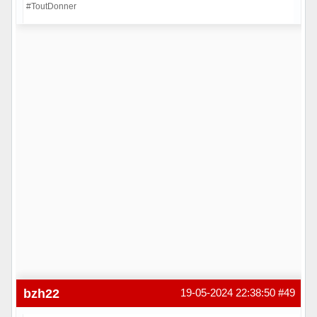
#ToutDonner
Hors ligne
bzh22
19-05-2024 22:38:50
#49