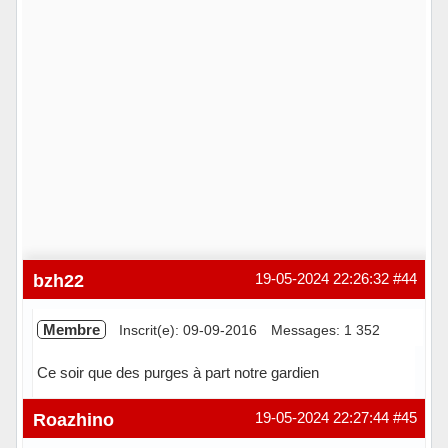
bzh22
19-05-2024 22:26:32
#44
Membre
Inscrit(e): 09-09-2016
Messages: 1 352
Ce soir que des purges à part notre gardien
Hors ligne
Roazhino
19-05-2024 22:27:44
#45