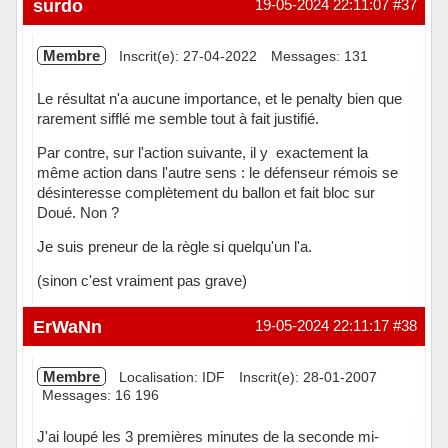
surdo
19-05-2024 22:11:07
#37
Membre
Inscrit(e): 27-04-2022
Messages: 131
Le résultat n'a aucune importance, et le penalty bien que
rarement sifflé me semble tout à fait justifié.
Par contre, sur l'action suivante, il y exactement la
même action dans l'autre sens : le défenseur rémois se
désinteresse complètement du ballon et fait bloc sur
Doué. Non ?
Je suis preneur de la règle si quelqu'un l'a.
(sinon c'est vraiment pas grave)
Hors ligne
ErWaNn
19-05-2024 22:11:17
#38
Membre
Localisation: IDF
Inscrit(e): 28-01-2007
Messages: 16 196
J'ai loupé les 3 premières minutes de la seconde mi-