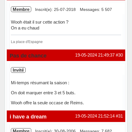
Membre
Inscrit(e): 25-07-2018
Messages: 5 507
Wooh était il sur cette action ?
On a eu chaud
La place d'Espagne
Hors ligne
Pas de chance
19-05-2024 21:49:37
#30
Invité
Mi-temps résumant la saison :
On doit marquer entre 3 et 5 buts.
Wooh offre la seule occase de Reims.
i have a dream
19-05-2024 21:52:14
#31
Membre
Inscrit(e): 30-08-2006
Messages: 7 682