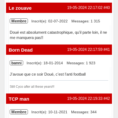
Hors ligne
Le zouave
19-05-2024 22:17:02
#40
Membre
Inscrit(e): 02-07-2022
Messages: 1 315
Doué est absolument catastrophique, qu'il parte loin, il ne
me manquera pas!!
Hors ligne
Born Dead
19-05-2024 22:17:59
#41
banni
Inscrit(e): 18-01-2014
Messages: 1 923
J'avoue que ce soir Doué, c'est l'anti football
Still Cyco after all these years!!!
Hors ligne
TCP man
19-05-2024 22:19:33
#42
Membre
Inscrit(e): 10-11-2021
Messages: 344