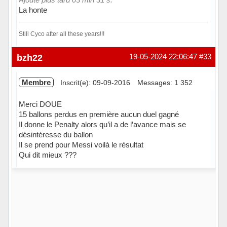
La honte
Still Cyco after all these years!!!
Hors ligne
bzh22
19-05-2024 22:06:47
#33
Membre
Inscrit(e): 09-09-2016
Messages: 1 352
Merci DOUE
15 ballons perdus en première aucun duel gagné
Il donne le Penalty alors qu’il a de l’avance mais se
désintéresse du ballon
Il se prend pour Messi voilà le résultat
Qui dit mieux ???
Hors ligne