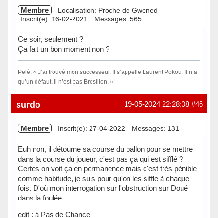
Membre
Localisation: Proche de Gwened
Inscrit(e): 16-02-2021
Messages: 565
Ce soir, seulement ?
Ça fait un bon moment non ?
Pelé: « J’ai trouvé mon successeur. Il s’appelle Laurent Pokou. Il n’a
qu’un défaut, il n’est pas Brésilien. »
Hors ligne
surdo
19-05-2024 22:28:08
#46
Membre
Inscrit(e): 27-04-2022
Messages: 131
Euh non, il détourne sa course du ballon pour se mettre
dans la course du joueur, c'est pas ça qui est sifflé ?
Certes on voit ça en permanence mais c'est très pénible
comme habitude, je suis pour qu'on les siffle à chaque
fois. D'où mon interrogation sur l'obstruction sur Doué
dans la foulée.
edit : à Pas de Chance