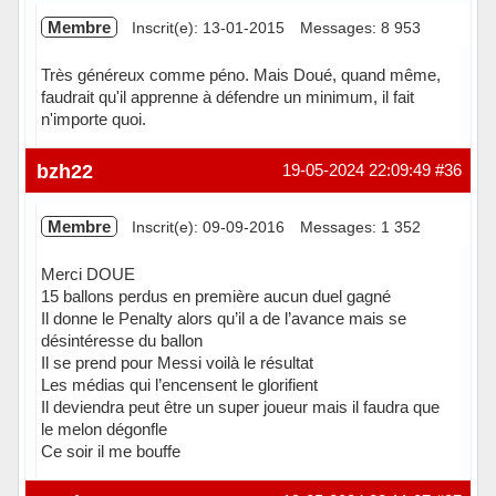
Membre
Inscrit(e): 13-01-2015
Messages: 8 953
Très généreux comme péno. Mais Doué, quand même,
faudrait qu'il apprenne à défendre un minimum, il fait
n'importe quoi.
Hors ligne
bzh22
19-05-2024 22:09:49
#36
Membre
Inscrit(e): 09-09-2016
Messages: 1 352
Merci DOUE
15 ballons perdus en première aucun duel gagné
Il donne le Penalty alors qu’il a de l’avance mais se
désintéresse du ballon
Il se prend pour Messi voilà le résultat
Les médias qui l’encensent le glorifient
Il deviendra peut être un super joueur mais il faudra que
le melon dégonfle
Ce soir il me bouffe
Hors ligne