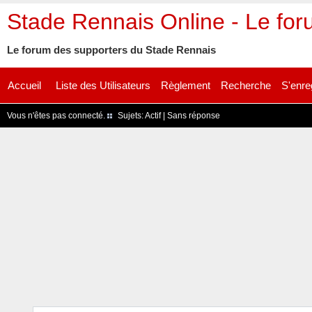
Stade Rennais Online - Le fo
Le forum des supporters du Stade Rennais
Accueil
Liste des Utilisateurs
Règlement
Recherche
S'enre
Vous n'êtes pas connecté.
Sujets:
Actif
|
Sans réponse