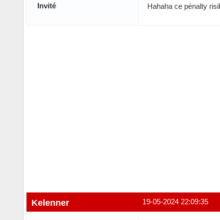
Invité
Hahaha ce pénalty risi
Kelenner
19-05-2024 22:09:35