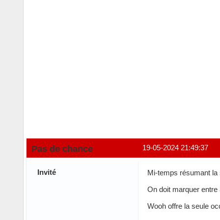
Pas de chance
19-05-2024 21:49:37
Invité
Mi-temps résumant la 
On doit marquer entre 
Wooh offre la seule o