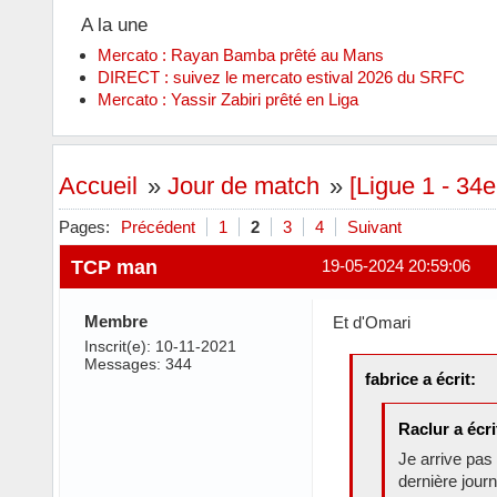
A la une
Mercato : Rayan Bamba prêté au Mans
DIRECT : suivez le mercato estival 2026 du SRFC
Mercato : Yassir Zabiri prêté en Liga
Accueil
»
Jour de match
»
[Ligue 1 - 34
Pages:
Précédent
1
2
3
4
Suivant
TCP man
19-05-2024 20:59:06
Membre
Et d'Omari
Inscrit(e): 10-11-2021
Messages: 344
fabrice a écrit:
Raclur a écri
Je arrive pas
dernière journ