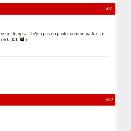
#31
ère mi-temps.. Il n'y a pas eu photo, comme parfois.. et
re de 0.001
)
#32