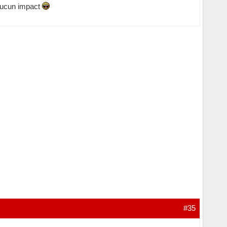
 aucun impact
#35