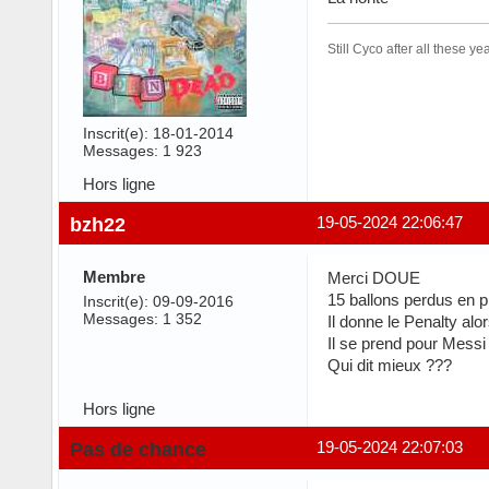
Still Cyco after all these yea
Inscrit(e): 18-01-2014
Messages: 1 923
Hors ligne
bzh22
19-05-2024 22:06:47
Membre
Merci DOUE
15 ballons perdus en 
Inscrit(e): 09-09-2016
Messages: 1 352
Il donne le Penalty alo
Il se prend pour Messi v
Qui dit mieux ???
Hors ligne
Pas de chance
19-05-2024 22:07:03