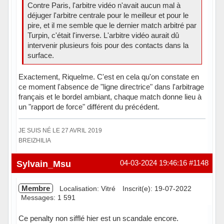
Contre Paris, l'arbitre vidéo n'avait aucun mal à
déjuger l'arbitre centrale pour le meilleur et pour le
pire, et il me semble que le dernier match arbitré par
Turpin, c'était l'inverse. L'arbitre vidéo aurait dû
intervenir plusieurs fois pour des contacts dans la
surface.
Exactement, Riquelme. C'est en cela qu'on constate en
ce moment l'absence de "ligne directrice" dans l'arbitrage
français et le bordel ambiant, chaque match donne lieu à
un "rapport de force" différent du précédent.
JE SUIS NÉ LE 27 AVRIL 2019
BREIZHILIA
Hors ligne
Sylvain_Msu
04-03-2024 19:46:16
#1148
Membre
Localisation: Vitré
Inscrit(e): 19-07-2022
Messages: 1 591
Ce penalty non sifflé hier est un scandale encore.