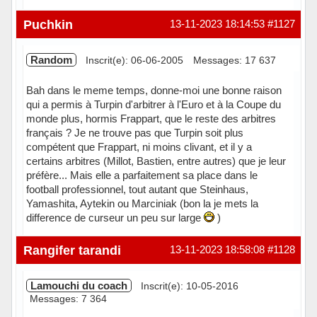
Hors ligne
Puchkin
13-11-2023 18:14:53
#1127
Random
Inscrit(e): 06-06-2005
Messages: 17 637
Bah dans le meme temps, donne-moi une bonne raison
qui a permis à Turpin d'arbitrer à l'Euro et à la Coupe du
monde plus, hormis Frappart, que le reste des arbitres
français ? Je ne trouve pas que Turpin soit plus
compétent que Frappart, ni moins clivant, et il y a
certains arbitres (Millot, Bastien, entre autres) que je leur
préfère... Mais elle a parfaitement sa place dans le
football professionnel, tout autant que Steinhaus,
Yamashita, Aytekin ou Marciniak (bon la je mets la
difference de curseur un peu sur large
)
Hors ligne
Rangifer tarandi
13-11-2023 18:58:08
#1128
Lamouchi du coach
Inscrit(e): 10-05-2016
Messages: 7 364