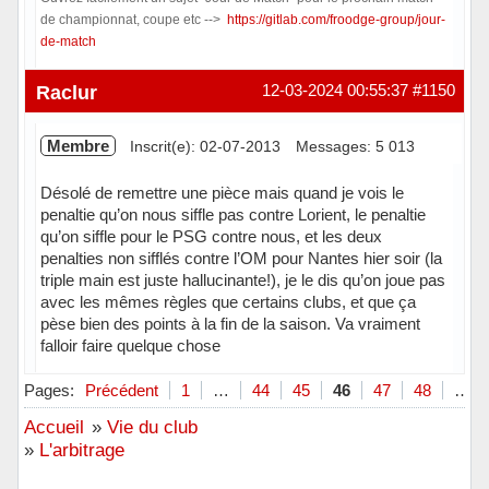
de championnat, coupe etc -->
https://gitlab.com/froodge-group/jour-
de-match
Hors ligne
Raclur
12-03-2024 00:55:37
#1150
Membre
Inscrit(e): 02-07-2013
Messages: 5 013
Désolé de remettre une pièce mais quand je vois le
penaltie qu’on nous siffle pas contre Lorient, le penaltie
qu’on siffle pour le PSG contre nous, et les deux
penalties non sifflés contre l’OM pour Nantes hier soir (la
triple main est juste hallucinante!), je le dis qu’on joue pas
avec les mêmes règles que certains clubs, et que ça
pèse bien des points à la fin de la saison. Va vraiment
falloir faire quelque chose
Hors ligne
Pages:
Précédent
1
…
44
45
46
47
48
…
Accueil
»
Vie du club
»
L'arbitrage