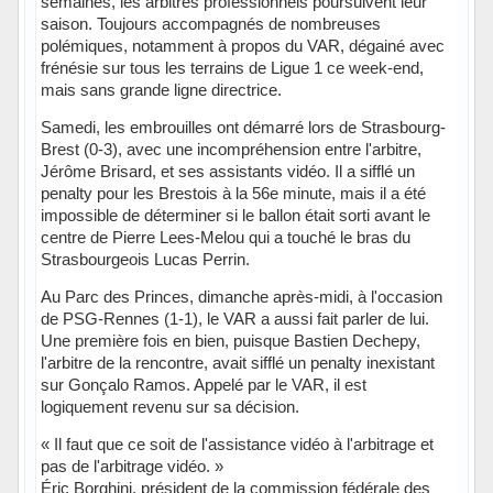
semaines, les arbitres professionnels poursuivent leur
saison. Toujours accompagnés de nombreuses
polémiques, notamment à propos du VAR, dégainé avec
frénésie sur tous les terrains de Ligue 1 ce week-end,
mais sans grande ligne directrice.
Samedi, les embrouilles ont démarré lors de Strasbourg-
Brest (0-3), avec une incompréhension entre l'arbitre,
Jérôme Brisard, et ses assistants vidéo. Il a sifflé un
penalty pour les Brestois à la 56e minute, mais il a été
impossible de déterminer si le ballon était sorti avant le
centre de Pierre Lees-Melou qui a touché le bras du
Strasbourgeois Lucas Perrin.
Au Parc des Princes, dimanche après-midi, à l'occasion
de PSG-Rennes (1-1), le VAR a aussi fait parler de lui.
Une première fois en bien, puisque Bastien Dechepy,
l'arbitre de la rencontre, avait sifflé un penalty inexistant
sur Gonçalo Ramos. Appelé par le VAR, il est
logiquement revenu sur sa décision.
« Il faut que ce soit de l'assistance vidéo à l'arbitrage et
pas de l'arbitrage vidéo. »
Éric Borghini, président de la commission fédérale des