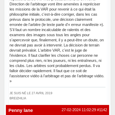
Direction de l'arbitrage vont être amenées à repréciser
les missions de la VAR pour revenir à ce qui était la
philosophie initiale, c'est-à-dire corriger, dans les cas
prévus dans le protocole, une décision clairement
erronée de l'arbitre (le texte parle d'« erreur manifeste »).
S'il faut un nombre incalculable de ralentis et des
examens des images sous tous les angles pour
s'apercevoir que, finalement, il y a peut-être un doute, on
ne devrait pas avoir à intervenir. La décision de terrain
devrait prévaloir. L'arbitre VAR, c'est le juge de
l'évidence. Il faut clarifier les choses car personne ne
comprend plus rien, ni les joueurs, ni les entraîneurs, ni
les clubs. Les arbitres sont probablement perdus. Il va
falloir décider rapidement. Il faut que ce soit de
l'assistance vidéo à l'arbitrage et pas de l'arbitrage vidéo.
»
JE SUIS NÉ LE 27 AVRIL 2019
BREIZHILIA
Hors ligne
Penny lane
27-02-2024 11:02:29
#1142