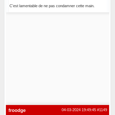
C'est lamentable de ne pas condamner cette main.
Hors ligne
froodge
04-03-2024 19:49:45
#1149