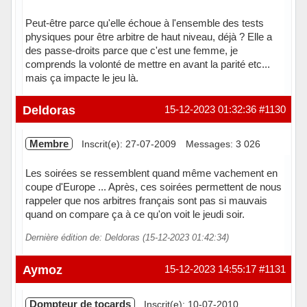
Peut-être parce qu'elle échoue à l'ensemble des tests
physiques pour être arbitre de haut niveau, déjà ? Elle a
des passe-droits parce que c'est une femme, je
comprends la volonté de mettre en avant la parité etc...
mais ça impacte le jeu là.
Hors ligne
Deldoras
15-12-2023 01:32:36
#1130
Membre
Inscrit(e): 27-07-2009
Messages: 3 026
Les soirées se ressemblent quand même vachement en
coupe d'Europe ... Après, ces soirées permettent de nous
rappeler que nos arbitres français sont pas si mauvais
quand on compare ça à ce qu'on voit le jeudi soir.
Dernière édition de: Deldoras (15-12-2023 01:42:34)
Hors ligne
Aymoz
15-12-2023 14:55:17
#1131
Dompteur de tocards
Inscrit(e): 10-07-2010