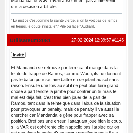
Mandanda, le VAR n'avait absolument pas à intervenir
sur la décision arbitrale.
" La justice c'est comme la sainte vierge, si on la voit pas de temps
en temps, le doute s'installe"." Pile ou face " Audiard.
Hors ligne
Utilisateur12081
27-02-2024 12:39:57
#1146
Invité
Et Mandanda se retrouve par terre car il mange dans la
feinte de frappe de Ramos, comme Wooh, ils ne donnent
pas le bâton pour se faire battre en se jetant au sol sans
raison. Ensuite une fois au sol il ne peut plus faire grand
chose à part tendre la jambe pour contrer un tir mais le
mal est déjà fait, c'est très bien jouer de la part de
Ramos, tant dans la feinte que dans l'abus de la situation
pour provoquer un penalty, mais ce penalty il va aussi le
chercher car Mandanda le gêne pour frapper avec sa
position. Bref pas une erreur, l'attaquant joue bien le coup,
si la VAR est cohérente elle n'appelle pas l'arbitre car on
est pas dans le cadre d'une erreur manifeste mais il y a