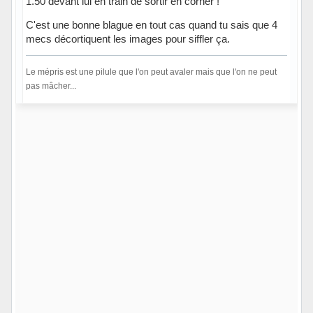
1.50 devant lui en train de sortir en corner !
C'est une bonne blague en tout cas quand tu sais que 4
mecs décortiquent les images pour siffler ça.
Le mépris est une pilule que l'on peut avaler mais que l'on ne peut
pas mâcher...
Hors ligne