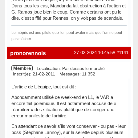
Dans tous les cas, Mandanda fait obstruction à l'action et
G. Ramos joue bien le coup. Comme certains ont pu le
dire, c'est sifflé pour Rennes, on y voit pas de scandale.
Le mépris est une pilule que l'on peut avaler mais que l'on ne peut
pas mâcher...
Hors ligne
pronorennois
27-02-2024 10:45:58
#1141
Membre
Localisation: Par dessus le marché
Inscrit(e): 21-02-2011
Messages: 11 352
L'article de L'équipe, tout est dit :
Abondamment utilisé ce week-end en L1, le VAR a
encore fait polémique. Il est notamment accusé de «
réarbitrer » des situations plutôt que de corriger une
erreur manifeste de l'arbitre.
En attendant de savoir s'ils vont conserver - ou pas - leur
boss (Stéphane Lannoy), sur la sellette depuis plusieurs