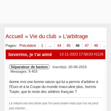
Accueil
»
Vie du club
»
L'arbitrage
Pages:
Précédent
1
…
44
45
46
47
48
…
Severino, je t'ai aimé
13-11-2023 17:58:03
#1126
Séparateur de baston
Inscrit(e): 20-08-2015
Messages: 9 403
donne moi une bonne raison qui lui a permis d'arbitrer à
l'Euro et à la Coupe du monde masculine plus, hormis
Turpin, que le reste des arbitres français ?
Le mépris est une pilule que l'on peut avaler mais que l'on ne peut
pas mâcher...