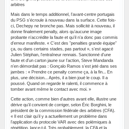
arbitres
Mais dans le temps additionnel, l'avant-centre portugais
du PSG s'écroule à nouveau dans la surface. Cette fois-
ci, Dechepy ne bronche pas. Mais sollicité à nouveau, il
donne finalement penalty, alors qu'aucune image
probante n'accrédite la faute et qu'il n'a donc pas commis
d'erreur manifeste. « C'est des "penalties grande équipe"
ça, ou dans certains stades, pas partout », s'est agacé
Julien Stéphan, l'entraîneur rennais. Sanctionné d'une
faute et d'un carton jaune sur l'action, Steve Mandanda
n'en démordait pas : Gonçalo Ramos s'est jeté dans ses
jambes : « Prendre ce penalty comme ça, à la fin... En
plus, une décision... Après, il a bien joué le coup. Il a
poussé. Quand on regarde le ralenti, il commence à
tomber avant même le contact avec moi. »
Cette action, comme bien d'autres avant elle, illustre une
dérive qu'il convient de corriger, selon Éric Borghini, le
président de la commission fédérale des arbitres (CFA).
« Il est clair qu'il y a actuellement un problème dans
l'application du protocole VAR avec des polémiques à
répétition, lance-t-il. Très probablement, la CFA et la