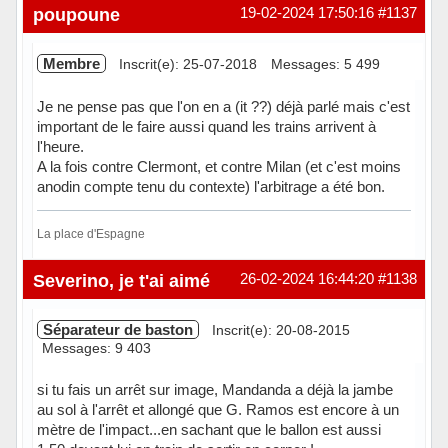
Hors ligne
poupoune
19-02-2024 17:50:16
#1137
Membre
Inscrit(e): 25-07-2018
Messages: 5 499
Je ne pense pas que l'on en a (it ??) déjà parlé mais c'est
important de le faire aussi quand les trains arrivent à
l'heure.
A la fois contre Clermont, et contre Milan (et c'est moins
anodin compte tenu du contexte) l'arbitrage a été bon.
La place d'Espagne
Hors ligne
Severino, je t'ai aimé
26-02-2024 16:44:20
#1138
Séparateur de baston
Inscrit(e): 20-08-2015
Messages: 9 403
si tu fais un arrêt sur image, Mandanda a déjà la jambe
au sol à l'arrêt et allongé que G. Ramos est encore à un
mètre de l'impact...en sachant que le ballon est aussi