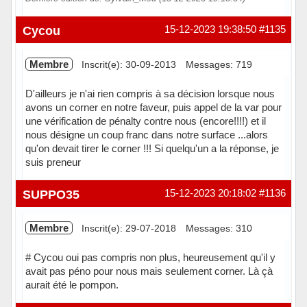
Hors ligne
Cycou
15-12-2023 19:38:50
#1135
Membre
Inscrit(e): 30-09-2013
Messages: 719
D'ailleurs je n'ai rien compris à sa décision lorsque nous
avons un corner en notre faveur, puis appel de la var pour
une vérification de pénalty contre nous (encore!!!!) et il
nous désigne un coup franc dans notre surface ...alors
qu'on devait tirer le corner !!! Si quelqu'un a la réponse, je
suis preneur
Hors ligne
SUPPO35
15-12-2023 20:18:02
#1136
Membre
Inscrit(e): 29-07-2018
Messages: 310
# Cycou oui pas compris non plus, heureusement qu'il y
avait pas péno pour nous mais seulement corner. Là çà
aurait été le pompon.