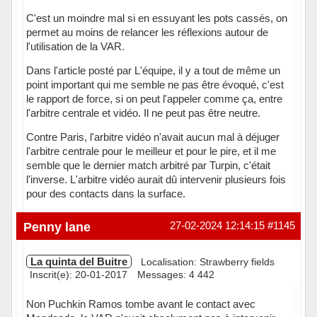
C'est un moindre mal si en essuyant les pots cassés, on
permet au moins de relancer les réflexions autour de
l'utilisation de la VAR.
Dans l'article posté par L'équipe, il y a tout de même un
point important qui me semble ne pas être évoqué, c'est
le rapport de force, si on peut l'appeler comme ça, entre
l'arbitre centrale et vidéo. Il ne peut pas être neutre.
Contre Paris, l'arbitre vidéo n'avait aucun mal à déjuger
l'arbitre centrale pour le meilleur et pour le pire, et il me
semble que le dernier match arbitré par Turpin, c'était
l'inverse. L'arbitre vidéo aurait dû intervenir plusieurs fois
pour des contacts dans la surface.
Hors ligne
Penny lane
27-02-2024 12:14:15
#1145
La quinta del Buitre
Localisation: Strawberry fields
Inscrit(e): 20-01-2017
Messages: 4 442
Non Puchkin Ramos tombe avant le contact avec