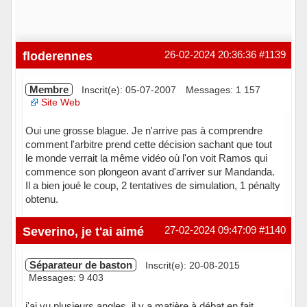
floderennes
26-02-2024 20:36:36
#1139
Membre
Inscrit(e): 05-07-2007
Messages: 1 157
Site Web
Oui une grosse blague. Je n'arrive pas à comprendre
comment l'arbitre prend cette décision sachant que tout
le monde verrait la même vidéo où l'on voit Ramos qui
commence son plongeon avant d'arriver sur Mandanda.
Il a bien joué le coup, 2 tentatives de simulation, 1 pénalty
obtenu.
Hors ligne
Severino, je t'ai aimé
27-02-2024 09:47:09
#1140
Séparateur de baston
Inscrit(e): 20-08-2015
Messages: 9 403
j'ai vu plusieurs angles, il y a matière à débat en fait.