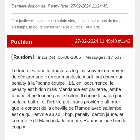
Dernière édition de: Penny lane (27-02-2024 11:24:45)
" La justice c'est comme la sainte vierge, si on la voit pas de temps
en temps, le doute s'installe"." Pile ou face " Audiard.
Hors ligne
Puchkin
27-02-2024 11:49:49
#1143
Random
Inscrit(e): 06-06-2005
Messages: 17 637
Le truc c’est que tu trouveras le plus souvent un moyen
de déclarer une « erreur manifeste » si il faut donner un
penalty à la "bonne équipe". Là, en l’occurrence, le
penalty est bidon mais Mandanda est par terre, jambe
tendue et ne touche pas le ballon. Il donne le bâton pour
se faire battre, et l’arbitre peut sans problème affirmer
que le contact de la cheville de Ramos avec sa jambe
est ce qui l’envoie au sol : hop, penalty, carton jaune, et
comme le dit Mandanda lui-même, Ramos « joue bien le
coup »
Hors ligne