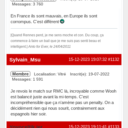
Messages: 3 760
En France ils sont mauvais, en Europe ils sont
corrompus. C'est différent
[Quand Rennes perd, je me sens moche et con. Du coup, ça
commence à faire un bail que je me suis pas senti beau et
intelligent.]
Anto for Ever, le 24/04/2011
Hors ligne
Sylvain_Msu
15-12-2023 19:07:32
#1132
Membre
Localisation: Vitré
Inscrit(e): 19-07-2022
Messages: 1 591
Je revois le match sur RMC là, incroyable comme Wooh
est balancé juste avant la mi-temps. C'est
incompréhensible que ça n'amène pas un penalty. On a
décidément rien qui nous sourit, contrairement aux
espagnols hier soir.
Hors ligne
Yoyoceltik Ier
15-12-2023 19:11:41
#1133