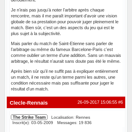
Je n'irais pas jusqu'à noter l'arbitre après chaque
rencontre, mais il me paraît important d'avoir une vision
globale de sa prestation pour pouvoir juger pleinement le
match. Bien sûr, c'est un des aspects du jeu qui est le
plus sujet à la subjectivité.
Mais parler du match de Saint-Etienne sans parler de
l'arbitrage ou même du fameux Barcelone-Paris c'est
comme oublier un terme d'une addition. Sans un mauvais
arbitrage, le résultat n'aurait sans doute pas été le même.
Après bien sûr qu'il ne suffit pas à expliquer entièrement
un match, il ne reste qu'un terme parmi les autres, une
condition nécessaire mais pas suffisante pour juger le
résultat d'un match.
Hors ligne
Clecle-Rennais
26-09-2017 15:06:55
#6
The Strike Team
Localisation: Rennes
Inscrit(e): 03-05-2009
Messages: 19 836