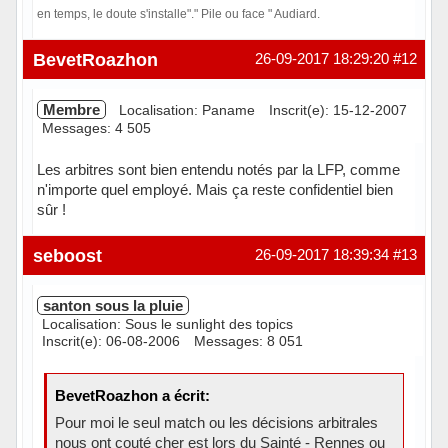
en temps, le doute s'installe"." Pile ou face " Audiard.
En ligne
BevetRoazhon
26-09-2017 18:29:20
#12
Membre
Localisation: Paname
Inscrit(e): 15-12-2007
Messages: 4 505
Les arbitres sont bien entendu notés par la LFP, comme
n'importe quel employé. Mais ça reste confidentiel bien
sûr !
Hors ligne
seboost
26-09-2017 18:39:34
#13
santon sous la pluie
Localisation: Sous le sunlight des topics
Inscrit(e): 06-08-2006
Messages: 8 051
BevetRoazhon a écrit:
Pour moi le seul match ou les décisions arbitrales
nous ont couté cher est lors du Sainté - Rennes ou