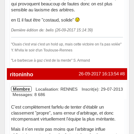
qui provoquent beaucoup de fautes donc on est plus
sensible au laxisme des arbitres.
en l1 il faut être "costaud, solide"
Dernière édition de: belis (26-09-2017 15:14:39)
"Ouais c'est vrai c'est un hold up, mais cette victoire on l'a pas volée"
Y. M'vila le soir d'un Toulouse-Rennes
"Le barbecue à gaz c'est de la merde" S. Armand
Hors ligne
ritoninho
26-09-2017 16:13:54
#8
Membre
Localisation: RENNES
Inscrit(e): 29-07-2013
Messages: 8 686
C'est complètement farfelu de tenter d'établir un
classement "propre", sans erreur d'arbitrage, et donc
récompensant virtuellement l'équipe la plus méritante.
Mais il n'en reste pas moins que l'arbitrage influe