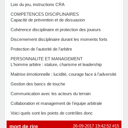
Lois du jeu, instructions CRA
COMPETENCES DISCIPLINAIRES
Capacité de prévention et de dissuasion
Cohérence disciplinaire et protection des joueurs
Discernement disciplinaire durant les moments forts
Protection de l'autorité de l'arbitre
PERSONNALITE ET MANAGEMENT
L'homme arbitre : stature, charisme et leadership
Maitrise émotionnelle : lucidité, courage face à l'adversité
Gestion des bancs de touche
Communication avec les acteurs du terrain
Collaboration et management de l'équipe arbitrale
Voici quels sont les points de contrôles donc
Hors ligne
mort de rire
26-09-2017 19:42:52
#15