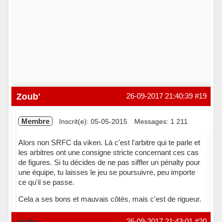
Zoub'
26-09-2017 21:40:39
#19
Membre
Inscrit(e): 05-05-2015
Messages: 1 211
Alors non SRFC da viken. Là c'est l'arbitre qui te parle et
les arbitres ont une consigne stricte concernant ces cas
de figures. Si tu décides de ne pas siffler un pénalty pour
une équipe, tu laisses le jeu se poursuivre, peu importe
ce qu'il se passe.
Cela a ses bons et mauvais côtés, mais c'est de rigueur.
Hors ligne
stefa
26-09-2017 21:43:01
#20