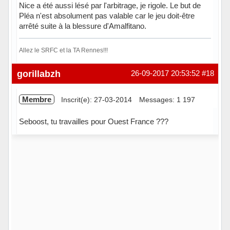
Nice a été aussi lésé par l'arbitrage, je rigole. Le but de
Pléa n'est absolument pas valable car le jeu doit-être
arrêté suite à la blessure d'Amalfitano.
Allez le SRFC et la TA Rennes!!!
Hors ligne
gorillabzh
26-09-2017 20:53:52
#18
Membre
Inscrit(e): 27-03-2014
Messages: 1 197
Seboost, tu travailles pour Ouest France ???
Hors ligne