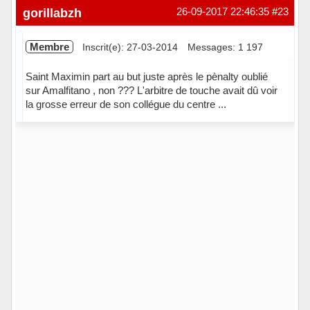
Hors ligne
gorillabzh
26-09-2017 22:46:35
#23
Membre
Inscrit(e): 27-03-2014
Messages: 1 197
Saint Maximin part au but juste après le pènalty oublié
sur Amalfitano , non ??? L'arbitre de touche avait dû voir
la grosse erreur de son collégue du centre ...
Hors ligne