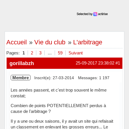
Accueil
»
Vie du club
»
L'arbitrage
Pages:
1
2
3
…
59
Suivant
gorillabzh
25-09-2017 23:38:02
#1
Membre
Inscrit(e): 27-03-2014
Messages: 1 197
Les années passent, et c'est trop souvent le même
constat;
Combien de points POTENTIELLEMENT perdus à
cause de l'arbitrage ?
Il y a une ou deux saisons, il y avait un site qui refaisait
un classement en enlevant les grosses erreurs... Le