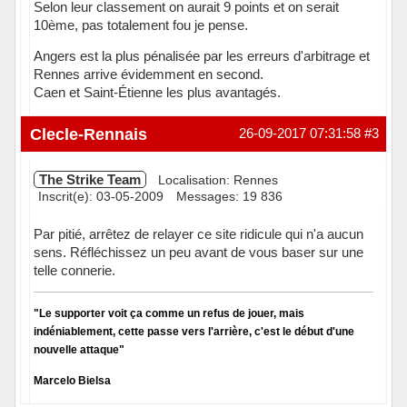
Selon leur classement on aurait 9 points et on serait
10ème, pas totalement fou je pense.
Angers est la plus pénalisée par les erreurs d'arbitrage et
Rennes arrive évidemment en second.
Caen et Saint-Étienne les plus avantagés.
Hors ligne
Clecle-Rennais
26-09-2017 07:31:58
#3
The Strike Team
Localisation: Rennes
Inscrit(e): 03-05-2009
Messages: 19 836
Par pitié, arrêtez de relayer ce site ridicule qui n'a aucun
sens. Réfléchissez un peu avant de vous baser sur une
telle connerie.
"Le supporter voit ça comme un refus de jouer, mais
indéniablement, cette passe vers l'arrière, c'est le début d'une
nouvelle attaque"
Marcelo Bielsa