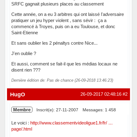
SRFC gagnait plusieurs places au classement
Cette année, on a eu 3 arbitres qui ont laissé l'adversaire
pratiquer un jeu hyper violent , sans sévir : ça a
commencé à Troyes, puis on a eu Toulouse, et donc
Saint-Etienne
Et sans oublier les 2 pénaltys contre Nice...
J'en oublie ?
Et aussi, comment se fait-il que les médias locaux ne
disent rien ???
Dernière édition de: Pas de chance (26-09-2018 13:46:23)
Hors ligne
HugO
26-09-2017 02:48:16
#2
Membre
Inscrit(e): 27-11-2007
Messages: 1 458
Le voici :
http://www.classementvideoligue1.fr/fr/ …
page/.html