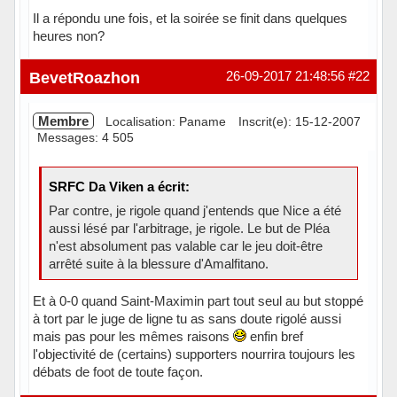
Il a répondu une fois, et la soirée se finit dans quelques
heures non?
Hors ligne
BevetRoazhon
26-09-2017 21:48:56
#22
Membre
Localisation: Paname
Inscrit(e): 15-12-2007
Messages: 4 505
SRFC Da Viken a écrit:
Par contre, je rigole quand j'entends que Nice a été
aussi lésé par l'arbitrage, je rigole. Le but de Pléa
n'est absolument pas valable car le jeu doit-être
arrêté suite à la blessure d'Amalfitano.
Et à 0-0 quand Saint-Maximin part tout seul au but stoppé
à tort par le juge de ligne tu as sans doute rigolé aussi
mais pas pour les mêmes raisons
enfin bref
l'objectivité de (certains) supporters nourrira toujours les
débats de foot de toute façon.