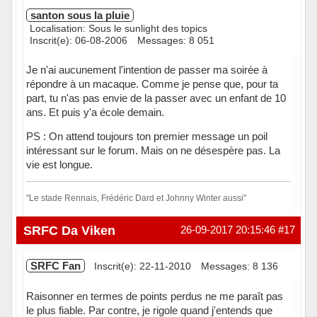
santon sous la pluie
Localisation: Sous le sunlight des topics
Inscrit(e): 06-08-2006
Messages: 8 051
Je n'ai aucunement l'intention de passer ma soirée à
répondre à un macaque. Comme je pense que, pour ta
part, tu n'as pas envie de la passer avec un enfant de 10
ans. Et puis y'a école demain.
PS : On attend toujours ton premier message un poil
intéressant sur le forum. Mais on ne désespère pas. La
vie est longue.
"Le stade Rennais, Frédéric Dard et Johnny Winter aussi"
Hors ligne
SRFC Da Viken
26-09-2017 20:15:46
#17
SRFC Fan
Inscrit(e): 22-11-2010
Messages: 8 136
Raisonner en termes de points perdus ne me paraît pas
le plus fiable. Par contre, je rigole quand j'entends que