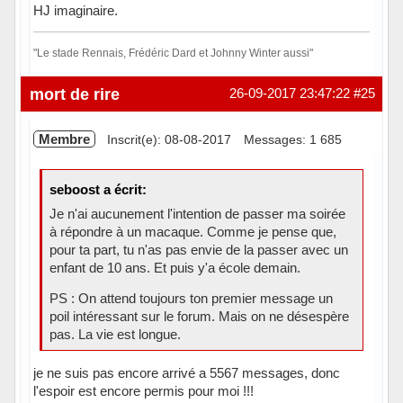
HJ imaginaire.
"Le stade Rennais, Frédéric Dard et Johnny Winter aussi"
Hors ligne
mort de rire
26-09-2017 23:47:22
#25
Membre
Inscrit(e): 08-08-2017
Messages: 1 685
seboost a écrit:
Je n'ai aucunement l'intention de passer ma soirée
à répondre à un macaque. Comme je pense que,
pour ta part, tu n'as pas envie de la passer avec un
enfant de 10 ans. Et puis y'a école demain.
PS : On attend toujours ton premier message un
poil intéressant sur le forum. Mais on ne désespère
pas. La vie est longue.
je ne suis pas encore arrivé a 5567 messages, donc
l'espoir est encore permis pour moi !!!