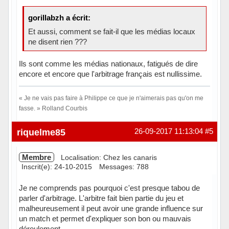
gorillabzh a écrit:
Et aussi, comment se fait-il que les médias locaux
ne disent rien ???
Ils sont comme les médias nationaux, fatigués de dire
encore et encore que l'arbitrage français est nullissime.
« Je ne vais pas faire à Philippe ce que je n'aimerais pas qu'on me
fasse. » Rolland Courbis
Hors ligne
riquelme85
26-09-2017 11:13:04
#5
Membre
Localisation: Chez les canaris
Inscrit(e): 24-10-2015
Messages: 788
Je ne comprends pas pourquoi c'est presque tabou de
parler d'arbitrage. L'arbitre fait bien partie du jeu et
malheureusement il peut avoir une grande influence sur
un match et permet d'expliquer son bon ou mauvais
déroulement.