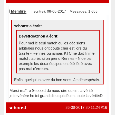
Membre
Inscrit(e): 08-08-2017
Messages: 1 685
seboost a écrit:
BevetRoazhon a écrit:
Pour moi le seul match ou les décisions
arbitrales nous ont couté cher est lors du
Sainté - Rennes ou jamais KTC ne doit finir le
match, après si on prend Rennes - Nice par
exemple les deux équipes ont été lésé avec
pas mal d'erreurs.
Enfin, quelqu'un avec du bon sens. Je désespérais.
Merci maître Seboost de nous dire ou est la vérité
je te vénère ho toi grand dieu qui détient toute la vérité:D
Hors ligne
seboost
26-09-2017 20:11:24
#16