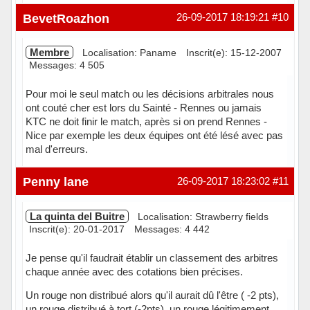
Hors ligne
BevetRoazhon
26-09-2017 18:19:21
#10
Membre
Localisation: Paname
Inscrit(e): 15-12-2007
Messages: 4 505
Pour moi le seul match ou les décisions arbitrales nous
ont couté cher est lors du Sainté - Rennes ou jamais
KTC ne doit finir le match, après si on prend Rennes -
Nice par exemple les deux équipes ont été lésé avec pas
mal d'erreurs.
Hors ligne
Penny lane
26-09-2017 18:23:02
#11
La quinta del Buitre
Localisation: Strawberry fields
Inscrit(e): 20-01-2017
Messages: 4 442
Je pense qu'il faudrait établir un classement des arbitres
chaque année avec des cotations bien précises.
Un rouge non distribué alors qu'il aurait dû l'être ( -2 pts),
un rouge distribué à tort (-2pts), un rouge légitimement