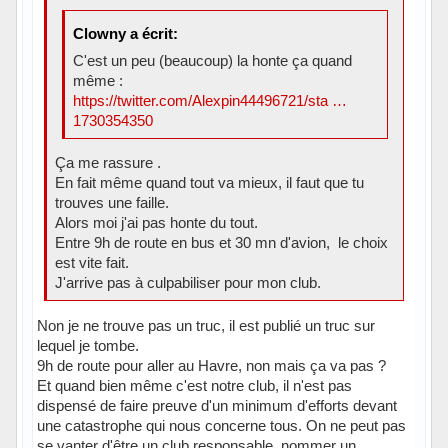
Clowny a écrit:
C'est un peu (beaucoup) la honte ça quand
même :
https://twitter.com/Alexpin44496721/sta …
1730354350
Ça me rassure .
En fait même quand tout va mieux, il faut que tu
trouves une faille.
Alors moi j'ai pas honte du tout.
Entre 9h de route en bus et 30 mn d'avion, le choix
est vite fait.
J'arrive pas à culpabiliser pour mon club.
Non je ne trouve pas un truc, il est publié un truc sur
lequel je tombe.
9h de route pour aller au Havre, non mais ça va pas ?
Et quand bien même c'est notre club, il n'est pas
dispensé de faire preuve d'un minimum d'efforts devant
une catastrophe qui nous concerne tous. On ne peut pas
se vanter d'être un club responsable, nommer un