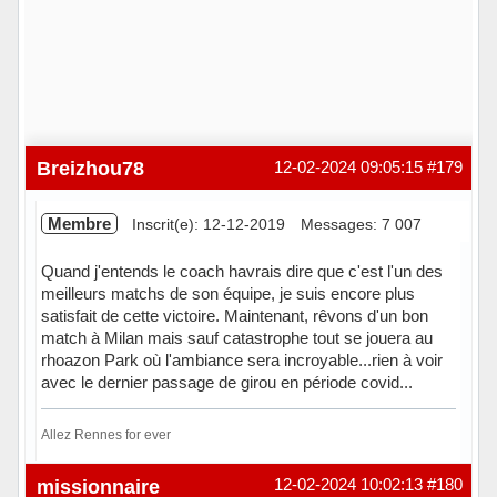
Breizhou78
12-02-2024 09:05:15
#179
Membre
Inscrit(e): 12-12-2019
Messages: 7 007
Quand j'entends le coach havrais dire que c'est l'un des
meilleurs matchs de son équipe, je suis encore plus
satisfait de cette victoire. Maintenant, rêvons d'un bon
match à Milan mais sauf catastrophe tout se jouera au
rhoazon Park où l'ambiance sera incroyable...rien à voir
avec le dernier passage de girou en période covid...
Allez Rennes for ever
Hors ligne
missionnaire
12-02-2024 10:02:13
#180