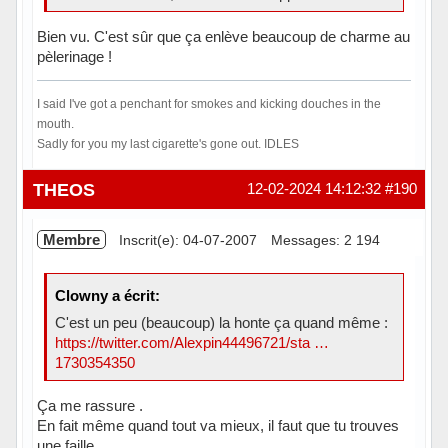
Bien vu. C'est sûr que ça enlève beaucoup de charme au
pèlerinage !
I said I've got a penchant for smokes and kicking douches in the
mouth.
Sadly for you my last cigarette's gone out. IDLES
Hors ligne
THEOS
12-02-2024 14:12:32
#190
Membre
Inscrit(e): 04-07-2007
Messages: 2 194
Clowny a écrit:
C'est un peu (beaucoup) la honte ça quand même :
https://twitter.com/Alexpin44496721/sta …
1730354350
Ça me rassure .
En fait même quand tout va mieux, il faut que tu trouves
une faille.