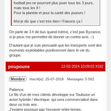
football pro ne pourront plus jouer tous les 3 jours,
mais tous les 8 !
Pour la planète et pour la santé des joueurs !
Moi je dis que c'est très bien ! Faisons ça !
On parle de 3 h de bus quand même, c'est pas Byzance,
si je peux me permettre de donner un contre-avis. :-)
D'autant que je suis persuadé que les transports sont des
moments exploitables positivement dans le vie du
groupe.
Hors ligne
poupoune
12-02-2024 10:09:02
#182
Membre
Inscrit(e): 25-07-2018
Messages: 5 502
Patience.
Le fils d'un de mes clients développe sur Toulouse un
avion hybride / électrique qui sera commercialisé dans
deux ou trois ans.
J'espère pourquoi pas l'essayer entre temps.