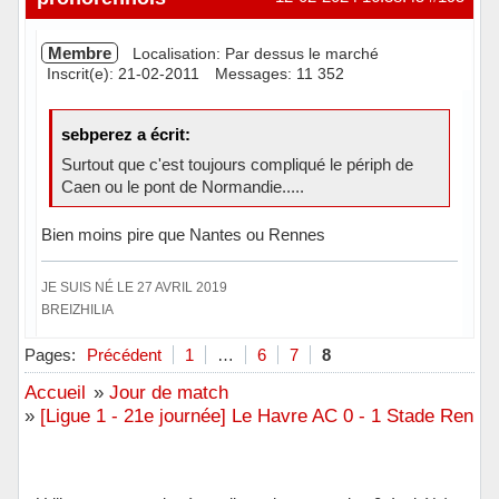
Membre
Localisation: Par dessus le marché
Inscrit(e): 21-02-2011
Messages: 11 352
sebperez a écrit:
Surtout que c'est toujours compliqué le périph de
Caen ou le pont de Normandie.....
Bien moins pire que Nantes ou Rennes
JE SUIS NÉ LE 27 AVRIL 2019
BREIZHILIA
Hors ligne
Pages:
Précédent
1
…
6
7
8
Accueil
»
Jour de match
»
[Ligue 1 - 21e journée] Le Havre AC 0 - 1 Stade Renna