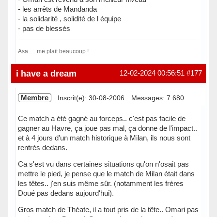
- les arrêts de Mandanda
- la solidarité , solidité de l équipe
- pas de blessés
Asa .....me plait beaucoup !
Hors ligne
i have a dream
12-02-2024 00:56:51
#177
Membre
Inscrit(e): 30-08-2006
Messages: 7 680
Ce match a été gagné au forceps.. c'est pas facile de
gagner au Havre, ça joue pas mal, ça donne de l'impact..
et à 4 jours d'un match historique à Milan, ils nous sont
rentrés dedans.
Ca s'est vu dans certaines situations qu'on n'osait pas
mettre le pied, je pense que le match de Milan était dans
les têtes.. j'en suis même sûr. (notamment les frères
Doué pas dedans aujourd'hui).
Gros match de Théate, il a tout pris de la tête.. Omari pas