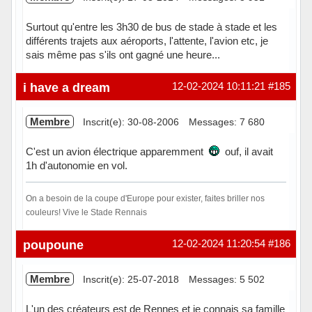
Surtout qu'entre les 3h30 de bus de stade à stade et les
différents trajets aux aéroports, l'attente, l'avion etc, je
sais même pas s'ils ont gagné une heure...
Hors ligne
i have a dream
12-02-2024 10:11:21
#185
Membre
Inscrit(e): 30-08-2006
Messages: 7 680
C'est un avion électrique apparemment
ouf, il avait
1h d'autonomie en vol.
On a besoin de la coupe d'Europe pour exister, faites briller nos
couleurs! Vive le Stade Rennais
Hors ligne
poupoune
12-02-2024 11:20:54
#186
Membre
Inscrit(e): 25-07-2018
Messages: 5 502
L'un des créateurs est de Rennes et je connais sa famille