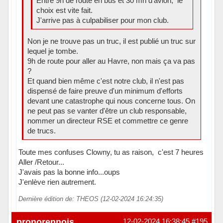
Entre 9h de route en bus et 30 mn d'avion, le
choix est vite fait.
J'arrive pas à culpabiliser pour mon club.
Non je ne trouve pas un truc, il est publié un truc sur
lequel je tombe.
9h de route pour aller au Havre, non mais ça va pas
?
Et quand bien même c'est notre club, il n'est pas
dispensé de faire preuve d'un minimum d'efforts
devant une catastrophe qui nous concerne tous. On
ne peut pas se vanter d'être un club responsable,
nommer un directeur RSE et commettre ce genre
de trucs.
Toute mes confuses Clowny, tu as raison, c'est 7 heures
Aller /Retour...
J'avais pas la bonne info...oups
J'enlève rien autrement.
Dernière édition de: THEOS (12-02-2024 16:24:35)
Hors ligne
pronorennois
12-02-2024 16:38:45
#195