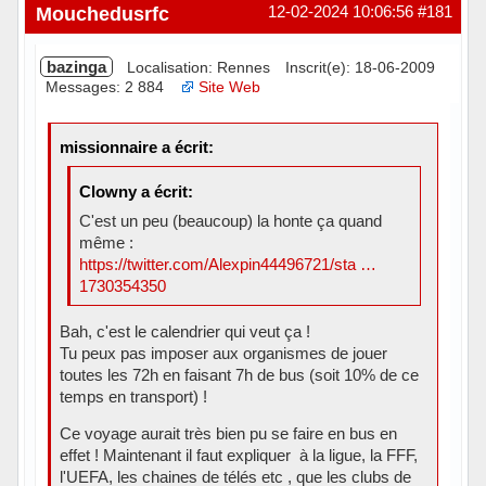
Hors ligne
Mouchedusrfc
12-02-2024 10:06:56
#181
bazinga
Localisation: Rennes
Inscrit(e): 18-06-2009
Messages: 2 884
Site Web
missionnaire a écrit:
Clowny a écrit:
C'est un peu (beaucoup) la honte ça quand
même :
https://twitter.com/Alexpin44496721/sta …
1730354350
Bah, c'est le calendrier qui veut ça !
Tu peux pas imposer aux organismes de jouer
toutes les 72h en faisant 7h de bus (soit 10% de ce
temps en transport) !
Ce voyage aurait très bien pu se faire en bus en
effet ! Maintenant il faut expliquer à la ligue, la FFF,
l'UEFA, les chaines de télés etc , que les clubs de