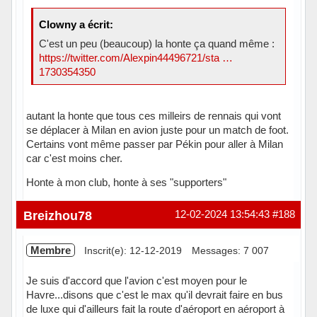
Clowny a écrit:
C'est un peu (beaucoup) la honte ça quand même :
https://twitter.com/Alexpin44496721/sta …
1730354350
autant la honte que tous ces milleirs de rennais qui vont
se déplacer à Milan en avion juste pour un match de foot.
Certains vont même passer par Pékin pour aller à Milan
car c'est moins cher.
Honte à mon club, honte à ses "supporters"
Hors ligne
Breizhou78
12-02-2024 13:54:43
#188
Membre
Inscrit(e): 12-12-2019
Messages: 7 007
Je suis d'accord que l'avion c'est moyen pour le
Havre...disons que c'est le max qu'il devrait faire en bus
de luxe qui d'ailleurs fait la route d'aéroport en aéroport à