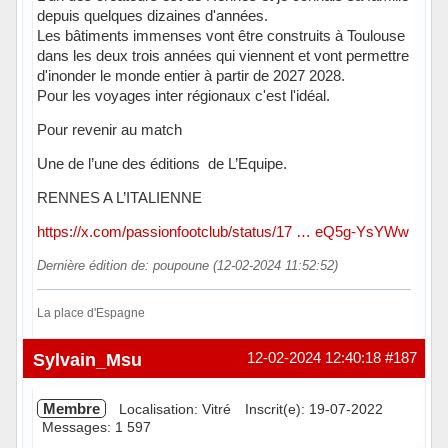
depuis quelques dizaines d'années.
Les bâtiments immenses vont être construits à Toulouse
dans les deux trois années qui viennent et vont permettre
d'inonder le monde entier à partir de 2027 2028.
Pour les voyages inter régionaux c'est l'idéal.
Pour revenir au match
Une de l’une des éditions de L’Equipe.
RENNES A L’ITALIENNE
https://x.com/passionfootclub/status/17 … eQ5g-YsYWw
Dernière édition de: poupoune (12-02-2024 11:52:52)
La place d'Espagne
Hors ligne
Sylvain_Msu
12-02-2024 12:40:18
#187
Membre
Localisation: Vitré
Inscrit(e): 19-07-2022
Messages: 1 597