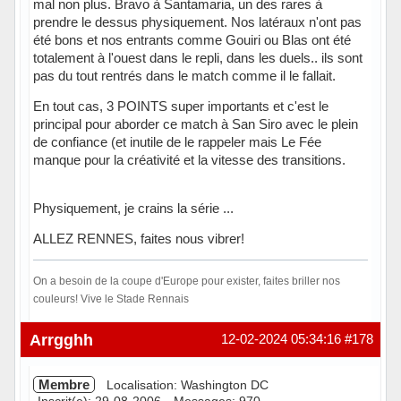
mal non plus. Bravo à Santamaria, un des rares à
prendre le dessus physiquement. Nos latéraux n'ont pas
été bons et nos entrants comme Gouiri ou Blas ont été
totalement à l'ouest dans le repli, dans les duels.. ils sont
pas du tout rentrés dans le match comme il le fallait.
En tout cas, 3 POINTS super importants et c'est le
principal pour aborder ce match à San Siro avec le plein
de confiance (et inutile de le rappeler mais Le Fée
manque pour la créativité et la vitesse des transitions.
Physiquement, je crains la série ...
ALLEZ RENNES, faites nous vibrer!
On a besoin de la coupe d'Europe pour exister, faites briller nos
couleurs! Vive le Stade Rennais
Hors ligne
Arrgghh
12-02-2024 05:34:16
#178
Membre
Localisation: Washington DC
Inscrit(e): 29-08-2006
Messages: 970