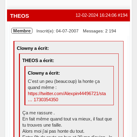
THEOS
12-02-2024 16:24:06
#194
Membre
Inscrit(e): 04-07-2007
Messages: 2 194
Clowny a écrit:
THEOS a écrit:
Clowny a écrit:
C'est un peu (beaucoup) la honte ça
quand même :
https://twitter.com/Alexpin44496721/sta
… 1730354350
Ça me rassure .
En fait même quand tout va mieux, il faut que
tu trouves une faille.
Alors moi j'ai pas honte du tout.