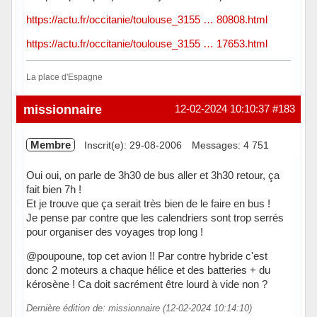
https://actu.fr/occitanie/toulouse_3155 … 80808.html
https://actu.fr/occitanie/toulouse_3155 … 17653.html
La place d'Espagne
Hors ligne
missionnaire
12-02-2024 10:10:37
#183
Membre
Inscrit(e): 29-08-2006
Messages: 4 751
Oui oui, on parle de 3h30 de bus aller et 3h30 retour, ça
fait bien 7h !
Et je trouve que ça serait très bien de le faire en bus !
Je pense par contre que les calendriers sont trop serrés
pour organiser des voyages trop long !
@poupoune, top cet avion !! Par contre hybride c'est
donc 2 moteurs a chaque hélice et des batteries + du
kérosène ! Ca doit sacrément être lourd à vide non ?
Dernière édition de: missionnaire (12-02-2024 10:14:10)