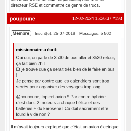
directeur RSE et commettre ce genre de trucs.
Hors ligne
poupoune
12-02-2024 15:26:37
#193
Membre
Inscrit(e): 25-07-2018
Messages: 5 502
missionnaire a écrit:
Oui oui, on parle de 3h30 de bus aller et 3h30 retour,
ça fait bien 7h !
Et je trouve que ça serait très bien de le faire en bus
!
Je pense par contre que les calendriers sont trop
serrés pour organiser des voyages trop long !
@poupoune, top cet avion !! Par contre hybride
c'est donc 2 moteurs a chaque hélice et des
batteries + du kérosène ! Ca doit sacrément être
lourd à vide non ?
Il m'avait toujours expliqué que c'était un avion électrique.