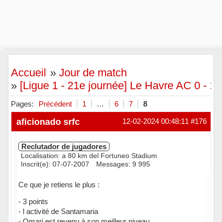
Accueil
»
Jour de match
»
[Ligue 1 - 21e journée] Le Havre AC 0 - 
Pages:
Précédent
1
…
6
7
8
aficionado srfc
12-02-2024 00:48:11
#176
Reclutador de jugadores
Localisation: a 80 km del Fortuneo Stadium
Inscrit(e): 07-07-2007
Messages: 9 995
Ce que je retiens le plus :
- 3 points
- l activité de Santamaria
- Omari est revenu à son meilleur niveau