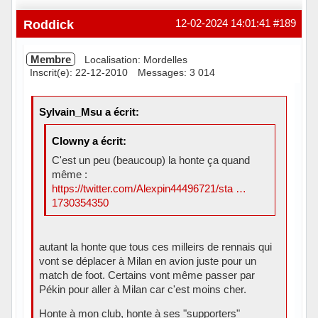
Roddick
12-02-2024 14:01:41
#189
Membre
Localisation: Mordelles
Inscrit(e): 22-12-2010
Messages: 3 014
Sylvain_Msu a écrit:
Clowny a écrit:
C'est un peu (beaucoup) la honte ça quand
même :
https://twitter.com/Alexpin44496721/sta …
1730354350
autant la honte que tous ces milleirs de rennais qui
vont se déplacer à Milan en avion juste pour un
match de foot. Certains vont même passer par
Pékin pour aller à Milan car c'est moins cher.
Honte à mon club, honte à ses "supporters"