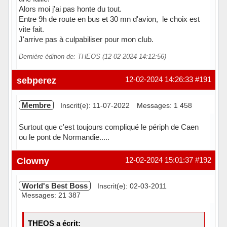
Alors moi j'ai pas honte du tout.
Entre 9h de route en bus et 30 mn d'avion, le choix est
vite fait.
J'arrive pas à culpabiliser pour mon club.
Dernière édition de: THEOS (12-02-2024 14:12:56)
Hors ligne
sebperez
12-02-2024 14:26:33
#191
Membre
Inscrit(e): 11-07-2022
Messages: 1 458
Surtout que c'est toujours compliqué le périph de Caen
ou le pont de Normandie.....
Hors ligne
Clowny
12-02-2024 15:01:37
#192
World's Best Boss
Inscrit(e): 02-03-2011
Messages: 21 387
THEOS a écrit: