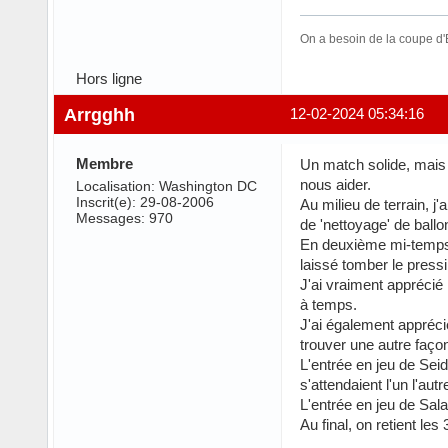
On a besoin de la coupe d'E
Hors ligne
Arrgghh
12-02-2024 05:34:16
Membre
Un match solide, mais
nous aider.
Localisation: Washington DC
Inscrit(e): 29-08-2006
Au milieu de terrain, j
Messages: 970
de 'nettoyage' de ballo
En deuxième mi-temps,
laissé tomber le press
J'ai vraiment apprécié
à temps.
J'ai également apprécié
trouver une autre façon
L'entrée en jeu de Sei
s'attendaient l'un l'autr
L'entrée en jeu de Sala
Au final, on retient le