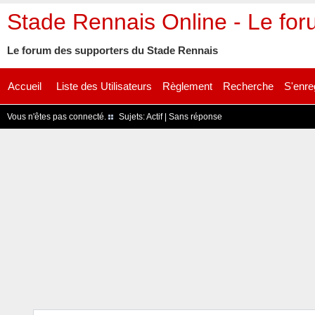
Stade Rennais Online - Le fo
Le forum des supporters du Stade Rennais
Accueil
Liste des Utilisateurs
Règlement
Recherche
S'enre
Vous n'êtes pas connecté.
Sujets:
Actif
|
Sans réponse