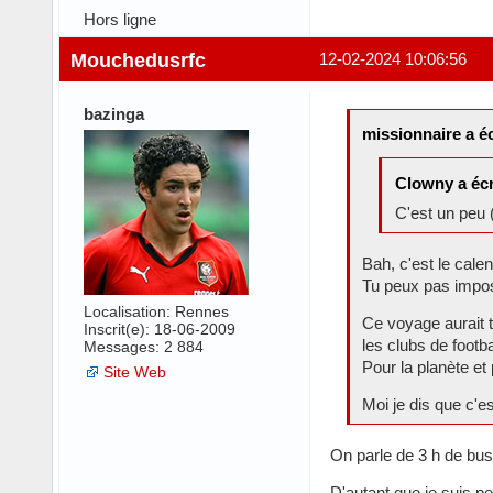
Hors ligne
Mouchedusrfc
12-02-2024 10:06:56
bazinga
missionnaire a éc
Clowny a écr
C'est un peu
Bah, c'est le calen
Tu peux pas impos
Localisation: Rennes
Ce voyage aurait tr
Inscrit(e): 18-06-2009
les clubs de footba
Messages: 2 884
Pour la planète et
Site Web
Moi je dis que c'es
On parle de 3 h de bus
D'autant que je suis p