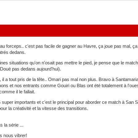
u forceps.. c'est pas facile de gagner au Havre, ça joue pas mal, ça d
ntrés dedans.
nes situations qu'on n'osait pas mettre le pied, je pense que le match
 Doué pas dedans aujourd'hui).
il a tout pris de la tête.. Omari pas mal non plus. Bravo à Santamar
bons et nos entrants comme Gouiri ou Blas ont été totalement à l'ouest 
omme il le fallait.
uper importants et c'est le principal pour aborder ce match à San Siro
 la créativité et la vitesse des transitions.
 la série ...
 nous vibrer!