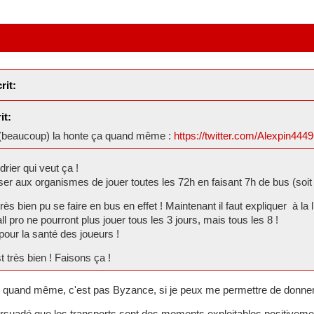
rit:
it:
 (beaucoup) la honte ça quand même :
https://twitter.com/Alexpin44
drier qui veut ça !
er aux organismes de jouer toutes les 72h en faisant 7h de bus (soit
ès bien pu se faire en bus en effet ! Maintenant il faut expliquer à la 
ll pro ne pourront plus jouer tous les 3 jours, mais tous les 8 !
 pour la santé des joueurs !
t très bien ! Faisons ça !
 quand même, c'est pas Byzance, si je peux me permettre de donner 
ersuadé que les transports sont des moments exploitables positiveme