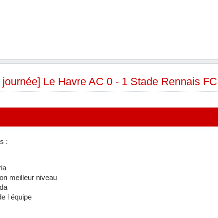
e journée] Le Havre AC 0 - 1 Stade Rennais FC
s :
ria
on meilleur niveau
nda
 de l équipe