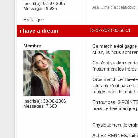
Inscrit(e): 07-07-2007
Asa .....me plait beaucoup !
Messages: 9 995
Hors ligne
i have a dream
12-02-2024 00:56:51
Membre
Ce match a été gagné a
Milan, ils nous sont re
Ca s'est vu dans certai
(notamment les frères
Gros match de Théate, 
latéraux n'ont pas été 
rentrés dans le match c
Inscrit(e): 30-08-2006
En tout cas, 3 POINTS s
Messages: 7 680
mais Le Fée manque pour
Physiquement, je crains
ALLEZ RENNES, faites