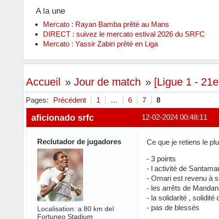
A la une
Mercato : Rayan Bamba prêté au Mans
DIRECT : suivez le mercato estival 2026 du SRFC
Mercato : Yassir Zabiri prêté en Liga
Accueil
»
Jour de match
»
[Ligue 1 - 21
Pages:
Précédent
1
…
6
7
8
aficionado srfc
12-02-2024 00:48:11
Reclutador de jugadores
Ce que je retiens le plu
- 3 points
- l activité de Santama
- Omari est revenu à s
- les arrêts de Manda
- la solidarité , solidité
- pas de blessés
Localisation: a 80 km del
Fortuneo Stadium