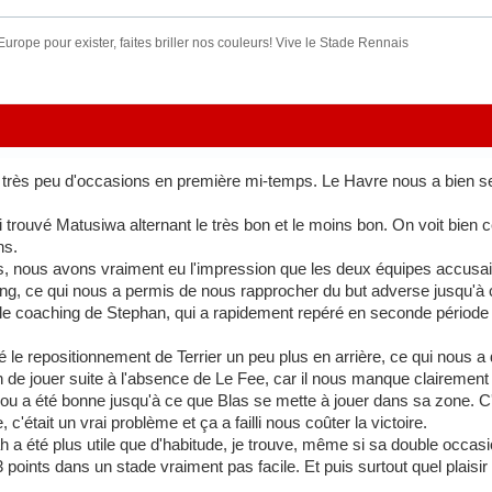
urope pour exister, faites briller nos couleurs! Vive le Stade Rennais
 très peu d'occasions en première mi-temps. Le Havre nous a bien 
'ai trouvé Matusiwa alternant le très bon et le moins bon. On voit bien 
ns.
 nous avons vraiment eu l'impression que les deux équipes accusai
ing, ce qui nous a permis de nous rapprocher du but adverse jusqu'à ce
 le coaching de Stephan, qui a rapidement repéré en seconde période 
 le repositionnement de Terrier un peu plus en arrière, ce qui nous a d
 de jouer suite à l'absence de Le Fee, car il nous manque clairement un
dou a été bonne jusqu'à ce que Blas se mette à jouer dans sa zone. C'
e, c'était un vrai problème et ça a failli nous coûter la victoire.
h a été plus utile que d'habitude, je trouve, même si sa double occasion
s 3 points dans un stade vraiment pas facile. Et puis surtout quel plais