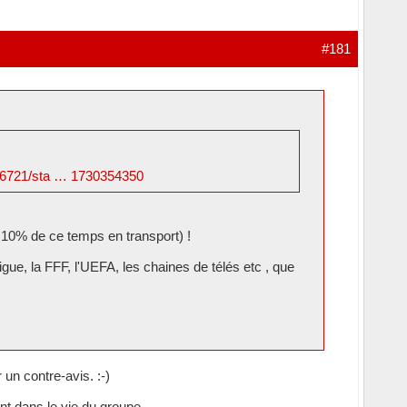
#181
496721/sta … 1730354350
 10% de ce temps en transport) !
ligue, la FFF, l'UEFA, les chaines de télés etc , que
un contre-avis. :-)
nt dans le vie du groupe.