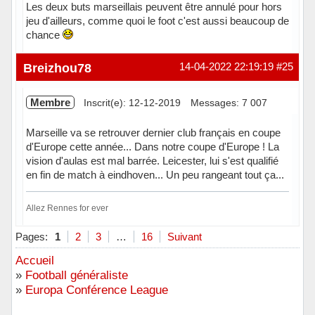
Les deux buts marseillais peuvent être annulé pour hors
jeu d'ailleurs, comme quoi le foot c'est aussi beaucoup de
chance
Hors ligne
Breizhou78
14-04-2022 22:19:19
#25
Membre
Inscrit(e): 12-12-2019
Messages: 7 007
Marseille va se retrouver dernier club français en coupe
d'Europe cette année... Dans notre coupe d'Europe ! La
vision d'aulas est mal barrée. Leicester, lui s'est qualifié
en fin de match à eindhoven... Un peu rangeant tout ça...
Allez Rennes for ever
Hors ligne
Pages:
1
2
3
…
16
Suivant
Accueil
»
Football généraliste
»
Europa Conférence League