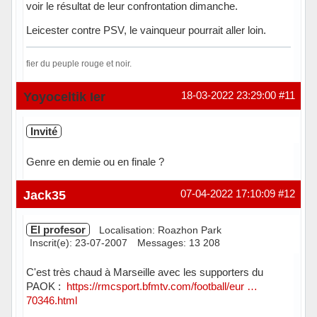
voir le résultat de leur confrontation dimanche.
Leicester contre PSV, le vainqueur pourrait aller loin.
fier du peuple rouge et noir.
Hors ligne
Yoyoceltik Ier
18-03-2022 23:29:00
#11
Invité
Genre en demie ou en finale ?
Jack35
07-04-2022 17:10:09
#12
El profesor
Localisation: Roazhon Park
Inscrit(e): 23-07-2007
Messages: 13 208
C'est très chaud à Marseille avec les supporters du
PAOK :
https://rmcsport.bfmtv.com/football/eur …
70346.html