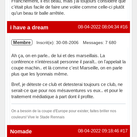
Franchement, il est beau, mais j’ai toujours considéré que
c’était plus facile de faire une volée comme celle-ci plutôt
qu’un beau tir balle arrêtée.
Hors ligne
i have a dream
08-04-2022 08:04:34
#16
Membre
Inscrit(e): 30-08-2006
Messages: 7 680
Ah ça, on en parle.. de lui et des marseillais. La
conférence n'intéressait personne il paraît.. on l'appelait la
coupe machin.. et là comme c'est Marseille, on en parle
plus que les lyonnais même.
Bref, je déteste ce club et detesterai toujours ce club, ne
serait-ce que pour nos mésaventures vs eux.. et pour le
traitement médiatique à part dont il profite.
On a besoin de la coupe d'Europe pour exister, faites briller nos
couleurs! Vive le Stade Rennais
Hors ligne
Nomade
08-04-2022 09:18:46
#17