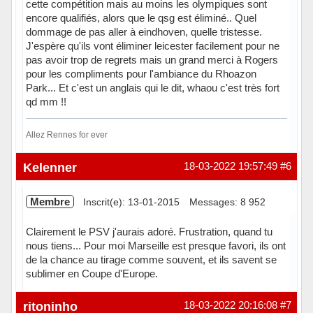
cette compétition mais au moins les olympiques sont
encore qualifiés, alors que le qsg est éliminé.. Quel
dommage de pas aller à eindhoven, quelle tristesse.
J'espère qu'ils vont éliminer leicester facilement pour ne
pas avoir trop de regrets mais un grand merci à Rogers
pour les compliments pour l'ambiance du Rhoazon
Park... Et c'est un anglais qui le dit, whaou c'est très fort
qd mm !!
Allez Rennes for ever
Hors ligne
Kelenner
18-03-2022 19:57:49
#6
Membre
Inscrit(e): 13-01-2015
Messages: 8 952
Clairement le PSV j'aurais adoré. Frustration, quand tu
nous tiens... Pour moi Marseille est presque favori, ils ont
de la chance au tirage comme souvent, et ils savent se
sublimer en Coupe d'Europe.
Hors ligne
ritoninho
18-03-2022 20:16:08
#7