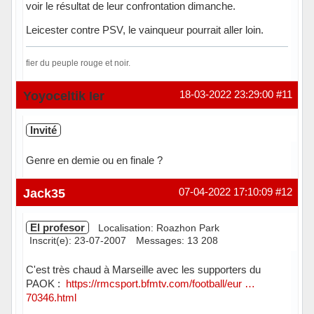
voir le résultat de leur confrontation dimanche.
Leicester contre PSV, le vainqueur pourrait aller loin.
fier du peuple rouge et noir.
Hors ligne
Yoyoceltik Ier
18-03-2022 23:29:00
#11
Invité
Genre en demie ou en finale ?
Jack35
07-04-2022 17:10:09
#12
El profesor
Localisation: Roazhon Park
Inscrit(e): 23-07-2007
Messages: 13 208
C'est très chaud à Marseille avec les supporters du
PAOK :
https://rmcsport.bfmtv.com/football/eur …
70346.html