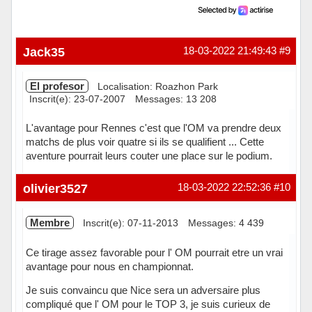
Jack35
18-03-2022 21:49:43
#9
El profesor
Localisation: Roazhon Park
Inscrit(e): 23-07-2007
Messages: 13 208
L'avantage pour Rennes c'est que l'OM va prendre deux
matchs de plus voir quatre si ils se qualifient ... Cette
aventure pourrait leurs couter une place sur le podium.
Hors ligne
olivier3527
18-03-2022 22:52:36
#10
Membre
Inscrit(e): 07-11-2013
Messages: 4 439
Ce tirage assez favorable pour l' OM pourrait etre un vrai
avantage pour nous en championnat.
Je suis convaincu que Nice sera un adversaire plus
compliqué que l' OM pour le TOP 3, je suis curieux de