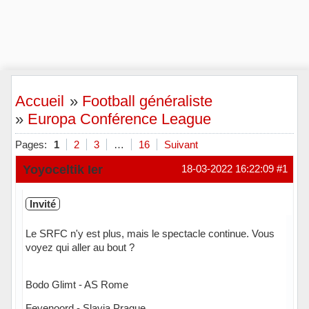
Accueil
»
Football généraliste
»
Europa Conférence League
Pages:
1
2
3
…
16
Suivant
Yoyoceltik Ier
18-03-2022 16:22:09
#1
Invité
Le SRFC n'y est plus, mais le spectacle continue. Vous
voyez qui aller au bout ?
Bodo Glimt - AS Rome
Feyenoord - Slavia Prague