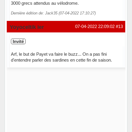
3000 grecs attendus au vélodrome.
Dernière édition de: Jack35 (07-04-2022 17:10:27)
Hors ligne
Yoyoceltik Ier
07-04-2022 22:09:02
#13
Invité
Arf, le but de Payet va faire le buzz... On a pas fini
d'entendre parler des sardines en cette fin de saison.