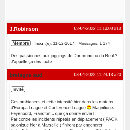
J.Robinson
08-04-2022 11:19:09
#19
Membre
Inscrit(e): 11-12-2017
Messages: 1 174
Des passionnés aux joggings de Dortmund ou du Real ?
J'appelle ça des footix
Hors ligne
bretagne sud
08-04-2022 11:24:13
#20
Invité
Ces ambiances et cette intensité hier dans les matchs
d'Europa League et Conference League
Magnifique.
Feyenoord, Francfort... que ça donne envie !
Par contre les incidents répétés en déplacement ( PAOK
salonique hier à Marseille ) finiront par engendrer