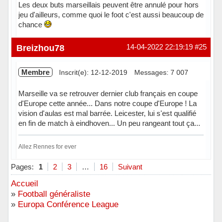
Les deux buts marseillais peuvent être annulé pour hors
jeu d'ailleurs, comme quoi le foot c'est aussi beaucoup de
chance
Hors ligne
Breizhou78
14-04-2022 22:19:19
#25
Membre
Inscrit(e): 12-12-2019
Messages: 7 007
Marseille va se retrouver dernier club français en coupe
d'Europe cette année... Dans notre coupe d'Europe ! La
vision d'aulas est mal barrée. Leicester, lui s'est qualifié
en fin de match à eindhoven... Un peu rangeant tout ça...
Allez Rennes for ever
Hors ligne
Pages:
1
2
3
…
16
Suivant
Accueil
»
Football généraliste
»
Europa Conférence League