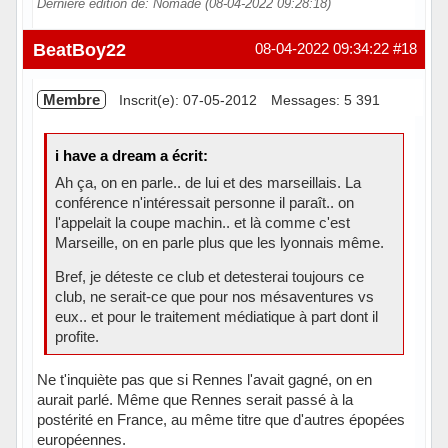
Dernière édition de: Nomade (08-04-2022 09:28:18)
Hors ligne
BeatBoy22
08-04-2022 09:34:22
#18
Membre
Inscrit(e): 07-05-2012
Messages: 5 391
i have a dream a écrit:
Ah ça, on en parle.. de lui et des marseillais. La
conférence n'intéressait personne il paraît.. on
l'appelait la coupe machin.. et là comme c'est
Marseille, on en parle plus que les lyonnais même.
Bref, je déteste ce club et detesterai toujours ce
club, ne serait-ce que pour nos mésaventures vs
eux.. et pour le traitement médiatique à part dont il
profite.
Ne t'inquiète pas que si Rennes l'avait gagné, on en
aurait parlé. Même que Rennes serait passé à la
postérité en France, au même titre que d'autres épopées
européennes.