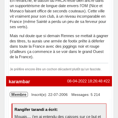
En revanche, le bassin du PACA reste bien ancré dans
un supportérisme de longue date envers l'OM (Nice et
Monaco faisant office de seconds couteaux). Cette ville
vit vraiment pour son club, à un niveau incomparable en
France (même Sainté a perdu un peu de sa ferveur pour
ses verts).
Mais nul doute que si demain Rennes se mettait à gagner
des titres, tu aurais une armée de footix prête à déferler
dans toute la France avec des joggings noir et rouge
(d'ailleurs ça commence à se voir dans le grand Ouest
de la France).
Je préfère encore être un cochon décadent plutôt qu’un fasciste.
Hors ligne
karambar
08-04-2022 18:26:48
#22
Membre
Inscrit(e): 22-07-2006
Messages: 5 214
Rangifer tarandi a écrit:
Mouais… j’en ai entendu des caisses sur ce but et