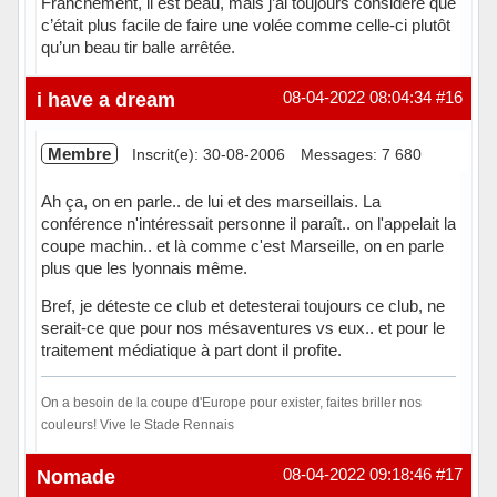
Franchement, il est beau, mais j’ai toujours considéré que
c’était plus facile de faire une volée comme celle-ci plutôt
qu’un beau tir balle arrêtée.
Hors ligne
i have a dream
08-04-2022 08:04:34
#16
Membre
Inscrit(e): 30-08-2006
Messages: 7 680
Ah ça, on en parle.. de lui et des marseillais. La
conférence n'intéressait personne il paraît.. on l'appelait la
coupe machin.. et là comme c'est Marseille, on en parle
plus que les lyonnais même.
Bref, je déteste ce club et detesterai toujours ce club, ne
serait-ce que pour nos mésaventures vs eux.. et pour le
traitement médiatique à part dont il profite.
On a besoin de la coupe d'Europe pour exister, faites briller nos
couleurs! Vive le Stade Rennais
Hors ligne
Nomade
08-04-2022 09:18:46
#17