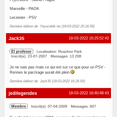
Marseille - PAOK
Leceister - PSV
Dernière édition de: Yoyoceltik Ier (18-03-2022 20:16:55)
Jack35
18-03-2022 16:25:52
#2
El profesor
Localisation: Roazhon Park
Inscrit(e): 23-07-2007
Messages: 13 208
Je ne sais pas mais ce qui est sur ce que pour un PSV -
Rennes le parckage aurait été plein
Dernière édition de: Jack35 (18-03-2022 16:26:50)
Hors ligne
jedilegendes
18-03-2022 16:40:48
#3
Membre
Inscrit(e): 07-04-2009
Messages: 607