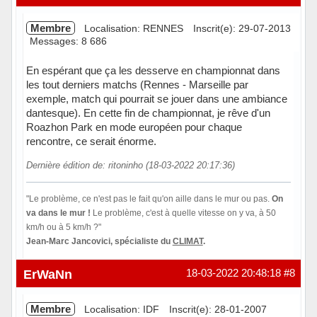
Membre
Localisation: RENNES
Inscrit(e): 29-07-2013
Messages: 8 686
En espérant que ça les desserve en championnat dans
les tout derniers matchs (Rennes - Marseille par
exemple, match qui pourrait se jouer dans une ambiance
dantesque). En cette fin de championnat, je rêve d'un
Roazhon Park en mode européen pour chaque
rencontre, ce serait énorme.
Dernière édition de: ritoninho (18-03-2022 20:17:36)
"Le problème, ce n'est pas le fait qu'on aille dans le mur ou pas.
On
va dans le mur !
Le problème, c'est à quelle vitesse on y va, à 50
km/h ou à 5 km/h ?"
Jean-Marc Jancovici, spécialiste du
CLIMAT
.
Hors ligne
ErWaNn
18-03-2022 20:48:18
#8
Membre
Localisation: IDF
Inscrit(e): 28-01-2007