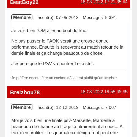
BeatBoy22
18-03-2022 17:21:35
#4
Membre
Inscrit(e): 07-05-2012
Messages: 5 391
Je vois bien l'OM aller au bout du truc.
Ne pas passer le PAOK serait une grosse contre
performance. Ensuite ils recevront au match retour de la
demie finale et ça change beaucoup de chose.
J'espère que le PSV va poutrer Leicester.
Je préfère encore être un cochon décadent plutôt qu’un fasciste.
Hors ligne
Breizhou78
18-03-2022 19:55:49
#5
Membre
Inscrit(e): 12-12-2019
Messages: 7 007
Moi je vois bien une finale psv-Marseille, Marseille a
beaucoup de chance au tirage contrairement à nous... À
eux d'en profiter.. Les journaleux dénigreront peut être