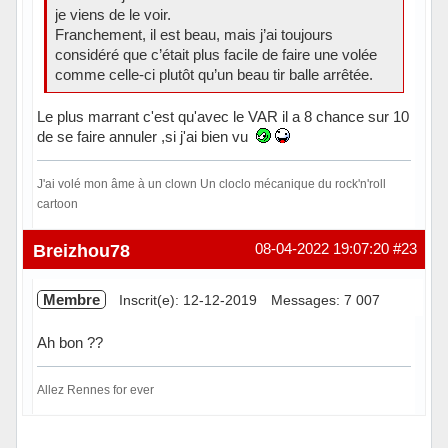
je viens de le voir.
Franchement, il est beau, mais j’ai toujours
considéré que c’était plus facile de faire une volée
comme celle-ci plutôt qu’un beau tir balle arrêtée.
Le plus marrant c'est qu'avec le VAR il a 8 chance sur 10
de se faire annuler ,si j'ai bien vu
J'ai volé mon âme à un clown Un cloclo mécanique du rock'n'roll
cartoon
Hors ligne
Breizhou78
08-04-2022 19:07:20
#23
Membre
Inscrit(e): 12-12-2019
Messages: 7 007
Ah bon ??
Allez Rennes for ever
Hors ligne