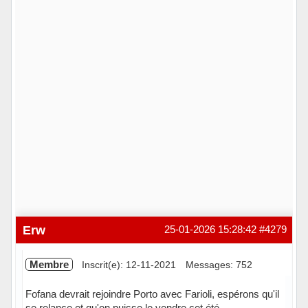
Erw
25-01-2026 15:28:42
#4279
Membre
Inscrit(e): 12-11-2021
Messages: 752
Fofana devrait rejoindre Porto avec Farioli, espérons qu'il
se relance et qu'on puisse le vendre cet été