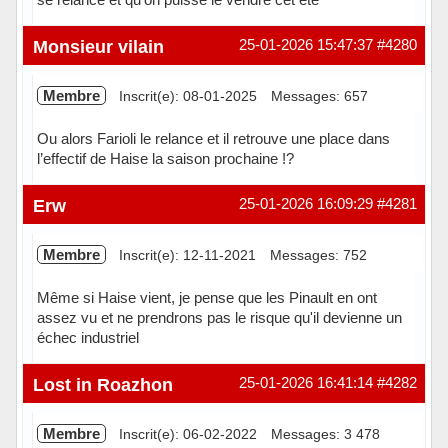
Hors ligne
Monsieur vilain
25-01-2026 15:47:37
#4280
Membre
Inscrit(e): 08-01-2025
Messages: 657
Ou alors Farioli le relance et il retrouve une place dans
l’effectif de Haise la saison prochaine !?
Hors ligne
Erw
25-01-2026 16:09:29
#4281
Membre
Inscrit(e): 12-11-2021
Messages: 752
Même si Haise vient, je pense que les Pinault en ont
assez vu et ne prendrons pas le risque qu'il devienne un
échec industriel
Hors ligne
Lost in Roazhon
25-01-2026 16:41:14
#4282
Membre
Inscrit(e): 06-02-2022
Messages: 3 478