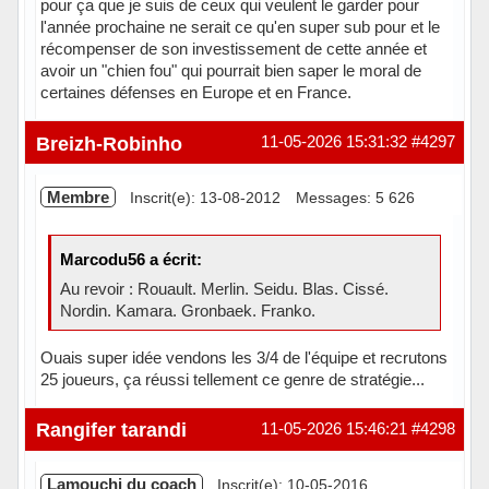
pour ça que je suis de ceux qui veulent le garder pour
l'année prochaine ne serait ce qu'en super sub pour et le
récompenser de son investissement de cette année et
avoir un "chien fou" qui pourrait bien saper le moral de
certaines défenses en Europe et en France.
Hors ligne
Breizh-Robinho
11-05-2026 15:31:32
#4297
Membre
Inscrit(e): 13-08-2012
Messages: 5 626
Marcodu56 a écrit:
Au revoir : Rouault. Merlin. Seidu. Blas. Cissé.
Nordin. Kamara. Gronbaek. Franko.
Ouais super idée vendons les 3/4 de l'équipe et recrutons
25 joueurs, ça réussi tellement ce genre de stratégie...
Hors ligne
Rangifer tarandi
11-05-2026 15:46:21
#4298
Lamouchi du coach
Inscrit(e): 10-05-2016