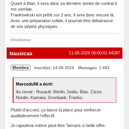
Quant à Blas, il sera dans sa dernière année de contrat il
me semble.
Frankowkski est prêté sur 2 ans, il sera donc encore là.
Avec une préparation solide, il pourrait être débarrassé
de ses pépins physiques.
#ToutDonner
Hors ligne
Nausicaa
11-05-2026 06:00:01
#4287
Membre
Inscrit(e): 14-08-2024
Messages: 1 683
Marcodu56 a écrit:
Au revoir : Rouault. Merlin. Seidu. Blas. Cissé.
Nordin. Kamara. Gronbaek. Franko.
Plutôt d'accord, ça laisse la place pour renforcer
qualitativement l'effectif.
Je rajouterai même peut-être Tamaris si belle offre.