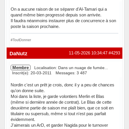
On a aucune raison de se séparer d'Al-Tamari qui a
quand même bien progressé depuis son arrivée.
Il faudra néanmoins instaurer plus de concurrence à son
poste la saison prochaine.
#ToutDonner
Hors ligne
DaNutz
11-05-2026 10:34:47
#4293
Membre
Localisation: Dans un nuage de fumée...
Inscrit(e): 20-03-2011
Messages: 3 487
Nordin c'est un prêt je crois, donc il y a peu de chances
qu'on donne suite.
Moi dans la liste, je garde volontiers Merlin et Blas
(même si dernière année de contrat). Le Blas de cette
deuxième partie de saison me plaît bien, que ce soit en
titulaire ou supersub, même si tout n'est pas parfait
évidemment.
J'aimerais un ArD, et garder Nagida pour le turnover