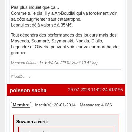
Pas plus inquiet que ça...
Comme tu le dis, il y a Ait-Boudlal qui va forcément voir
sa côte augmenter sauf catastrophe.
Lepaul est déjà valorisé à 35M€.
Tout dépendra des performances des joueurs mais des
Mayenda, Soumaré, Szymanski, Nagida, Diallo,
Legendre et Oliveira peuvent voir leur valeur marchande
grimper.
Dernière édition de: ErWaNn (29-07-2026 10:41:33)
#ToutDonner
Hors ligne
poisson sacha
29-07-2026 11:02:24
#18195
Membre
Inscrit(e): 20-01-2014
Messages: 4 086
Sowann a écrit: