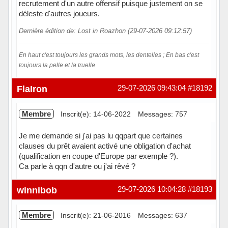
recrutement d'un autre offensif puisque justement on se
déleste d'autres joueurs.
Dernière édition de: Lost in Roazhon (29-07-2026 09:12:57)
En haut c'est toujours les grands mots, les dentelles ; En bas c'est
toujours la pelle et la truelle
Hors ligne
FlaIron
29-07-2026 09:43:04
#18192
Membre
Inscrit(e): 14-06-2022
Messages: 757
Je me demande si j'ai pas lu qqpart que certaines
clauses du prêt avaient activé une obligation d'achat
(qualification en coupe d'Europe par exemple ?).
Ca parle à qqn d'autre ou j'ai rêvé ?
Hors ligne
winnibob
29-07-2026 10:04:28
#18193
Membre
Inscrit(e): 21-06-2016
Messages: 637