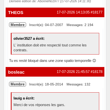
Dernière édition de: AbonnéNo1977 (17-07-2026 14:11:30)
Hors ligne
THEOS
17-07-2026 14:13:05
#18177
Membre
Inscrit(e): 04-07-2007
Messages: 2 194
olivier3527 a écrit:
L' institution doit etre respecté tout comme les
contrats.
Tu es resté bloqué dans une zone spatio temporelle 😊
Hors ligne
bosleac
17-07-2026 21:45:57
#18178
Membre
Inscrit(e): 18-05-2014
Messages: 132
lauig a écrit:
Merci de vos réponses les gars.