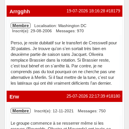
Arrgghh
19-07-2026 18:16:28
#18179
Membre
Localisation: Washington DC
Inscrit(e): 29-08-2006
Messages: 970
Perso, je reste dubitatif sur le transfert de Cresswell pour
30 patates. Je trouve qu'on s'en sortait très bien en
deuxième partie de saison sans Jacquet. Oliveira
remplace Brassier dans la rotation. Si Brassier reste,
c'est tout bénef et on s'arrête là. Par contre, je ne
comprends pas du tout pourquoi on ne cherche pas une
alternative à Merlin. Si il faut mettre de la tune, c'est sur
les latéraux qui ont été vraiment déficients l'an dernier.
Hors ligne
Erw
25-07-2026 22:17:39
#18180
Membre
Inscrit(e): 12-11-2021
Messages: 750
Le groupe commence à se resserrer même si les
recrues (Reynolds, Oliveira et Mayenda) ont joués ce