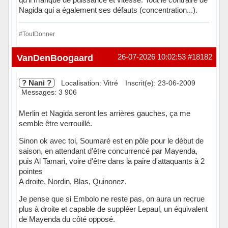
Nagida qui a également ses défauts (concentration...).
#ToutDonner
Hors ligne
VanDenBoogaard
26-07-2026 10:02:53
#18182
? Nani ?
Localisation: Vitré
Inscrit(e): 23-06-2009
Messages: 3 906
Merlin et Nagida seront les arrières gauches, ça me
semble être verrouillé.
Sinon ok avec toi, Soumaré est en pôle pour le début de
saison, en attendant d'être concurrencé par Mayenda,
puis Al Tamari, voire d'être dans la paire d'attaquants à 2
pointes
A droite, Nordin, Blas, Quinonez.
Je pense que si Embolo ne reste pas, on aura un recrue
plus à droite et capable de suppléer Lepaul, un équivalent
de Mayenda du côté opposé.