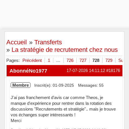
Accueil
»
Transferts
»
La stratégie de recrutement chez nous
Pages:
Précédent
1
…
726
727
728
729
Suiva
AbonnéNo1977
17-07-2026 14:11:12
#18176
Membre
Inscrit(e): 01-09-2025
Messages: 55
J'ai pas franchement d'avis car comme Theos, je
manque d'expérience pour rentrer dans la rotation des
discussions "Recrutements et stratégie".. mais je trouve
vos échanges super intéressants !
Merci