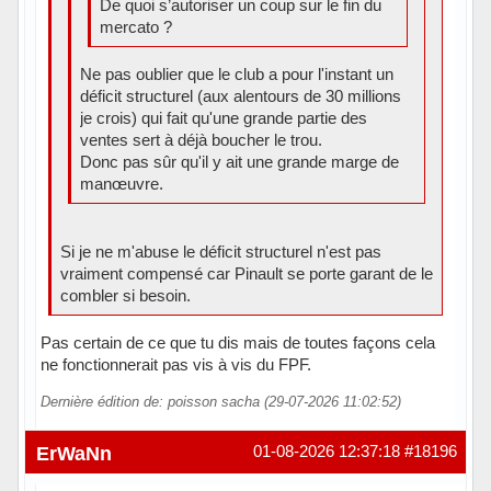
De quoi s’autoriser un coup sur le fin du
mercato ?
Ne pas oublier que le club a pour l'instant un
déficit structurel (aux alentours de 30 millions
je crois) qui fait qu'une grande partie des
ventes sert à déjà boucher le trou.
Donc pas sûr qu'il y ait une grande marge de
manœuvre.
Si je ne m'abuse le déficit structurel n'est pas
vraiment compensé car Pinault se porte garant de le
combler si besoin.
Pas certain de ce que tu dis mais de toutes façons cela
ne fonctionnerait pas vis à vis du FPF.
Dernière édition de: poisson sacha (29-07-2026 11:02:52)
Hors ligne
ErWaNn
01-08-2026 12:37:18
#18196