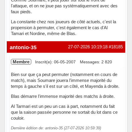
l'attaque, et on ne joue pas systématiquement avec des
faux pieds.
La constante chez nos joueurs de côté actuels, c'est la
propension à permuter, c'est également le cas d'Al
Tamari et Nordine, même de Blas.
Hors ligne
antonio-35
27-07-2026 10:19:18
#18185
Membre
Inscrit(e): 06-05-2007
Messages: 2 820
Bien sur que ça peut permuter (notamment en cours de
match), mais Soumare jouera l'immense majorité du
temps à gauche s'il est sur un côté, et Mayenda à droite.
Blas démarre l'immense majorité des matchs à droite.
Al Tarmari est un peu un cas à part, notamment du fait
que la saison passée personne ne sortait du lot dans ce
couloir.
Dernière édition de: antonio-35 (27-07-2026 10:59:39)