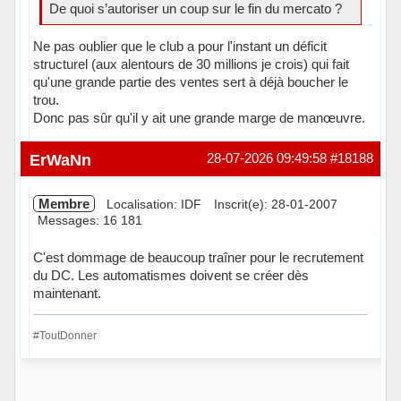
De quoi s’autoriser un coup sur le fin du mercato ?
Ne pas oublier que le club a pour l'instant un déficit
structurel (aux alentours de 30 millions je crois) qui fait
qu'une grande partie des ventes sert à déjà boucher le
trou.
Donc pas sûr qu'il y ait une grande marge de manœuvre.
Hors ligne
ErWaNn
28-07-2026 09:49:58
#18188
Membre
Localisation: IDF
Inscrit(e): 28-01-2007
Messages: 16 181
C'est dommage de beaucoup traîner pour le recrutement
du DC. Les automatismes doivent se créer dès
maintenant.
#ToutDonner
Hors ligne