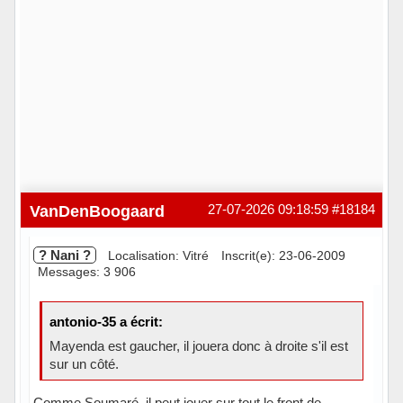
VanDenBoogaard
27-07-2026 09:18:59
#18184
? Nani ?
Localisation: Vitré
Inscrit(e): 23-06-2009
Messages: 3 906
antonio-35 a écrit:
Mayenda est gaucher, il jouera donc à droite s'il est
sur un côté.
Comme Soumaré, il peut jouer sur tout le front de