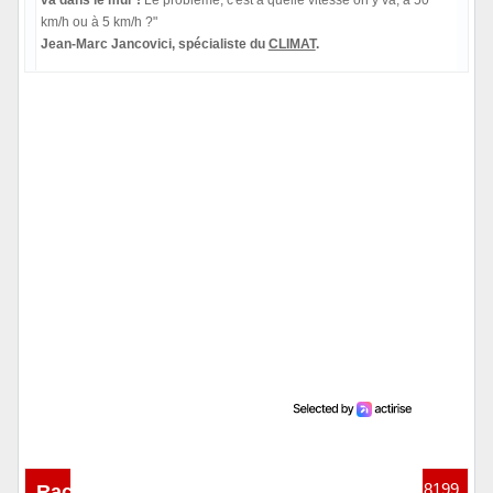
km/h ou à 5 km/h ?"
Jean-Marc Jancovici, spécialiste du
CLIMAT
.
Hors ligne
Raclur
03-08-2026 04:02:11
#18199