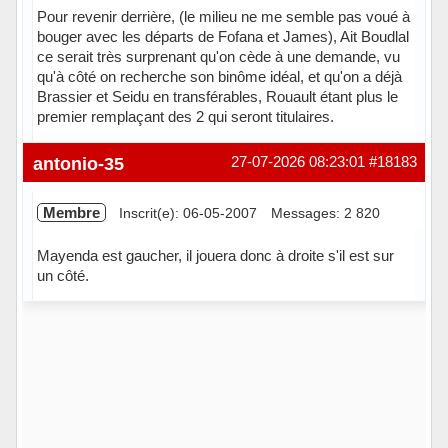
Pour revenir derrière, (le milieu ne me semble pas voué à
bouger avec les départs de Fofana et James), Ait Boudlal
ce serait très surprenant qu'on cède à une demande, vu
qu'à côté on recherche son binôme idéal, et qu'on a déjà
Brassier et Seidu en transférables, Rouault étant plus le
premier remplaçant des 2 qui seront titulaires.
Hors ligne
antonio-35
27-07-2026 08:23:01
#18183
Membre
Inscrit(e): 06-05-2007
Messages: 2 820
Mayenda est gaucher, il jouera donc à droite s'il est sur
un côté.
Hors ligne