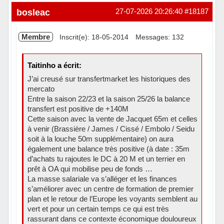
Hors ligne
bosleac
27-07-2026 20:26:40
#18187
Membre
Inscrit(e): 18-05-2014
Messages: 132
Taitinho a écrit:
J’ai creusé sur transfertmarket les historiques des
mercato
Entre la saison 22/23 et la saison 25/26 la balance
transfert est positive de +140M
Cette saison avec la vente de Jacquet 65m et celles
à venir (Brassière / James / Cissé / Embolo / Seidu
soit à la louche 50m supplémentaire) on aura
également une balance très positive (à date : 35m
d’achats tu rajoutes le DC à 20 M et un terrier en
prêt à OA qui mobilise peu de fonds …
La masse salariale va s’alléger et les finances
s’améliorer avec un centre de formation de premier
plan et le retour de l’Europe les voyants semblent au
vert et pour un certain temps ce qui est très
rassurant dans ce contexte économique douloureux