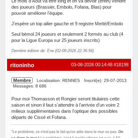
Le mois d'Aout va être long et on va devoir (enfin) vendre
des joueurs (Brassier, Embolo, Fofana, Blas) pour
pouvoir améliorer l'équipe.
J'espère un top ailier gauche et 9 registre Meïté/Embolo
Seul bémol 24 joueurs et seulement 2 formés au club (4
pour la Ligue Europa sur 25 joueurs inscrits)
Dernière édition de: Erw (02-08-2026 22:36:56)
Hors ligne
ritoninho
03-08-2026 00:14:48
#18198
Membre
Localisation: RENNES
Inscrit(e): 29-07-2013
Messages: 8 686
Pour moi Thomasson et Rongier seront titulaires cette
saison et sinon il faut s'attendre à l'arrivée d'un voire 2
milieux supplémentaires dans l'optique des possibles
départs de Cissé et Fofana.
"Le problème, ce n'est pas le fait qu'on aille dans le mur ou pas.
On
va dans le mur !
Le problème, c'est à quelle vitesse on y va, à 50