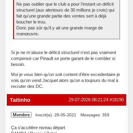
Ne pas oublier que le club a pour l'instant un déficit
structurel (aux alentours de 30 millions je crois) qui
fait qu'une grande partie des ventes sert à déjà
boucher le trou.
Donc pas sûr qu'il y ait une grande marge de
manœuvre.
Si je ne m'abuse le déficit structurel n'est pas vraiment
compensé car Pinault se porte garant de le combler si
besoin.
Moi je veux bien qu'on soit content d'être excedentaire je
vois qu'on vend Jacquet alors qu'on a toujours du mal à
recruter des DC.
Hors ligne
Taitinho
29-07-2026 08:21:24
#18190
Membre
Inscrit(e): 28-05-2021
Messages: 359
Ça s’accélère niveau départ