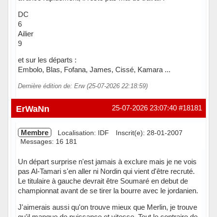
DC
6
Ailier
9
et sur les départs :
Embolo, Blas, Fofana, James, Cissé, Kamara ...
Dernière édition de: Erw (25-07-2026 22:18:59)
Hors ligne
ErWaNn
25-07-2026 23:07:40
#18181
Membre
Localisation: IDF
Inscrit(e): 28-01-2007
Messages: 16 181
Un départ surprise n'est jamais à exclure mais je ne vois
pas Al-Tamari s'en aller ni Nordin qui vient d'être recruté.
Le titulaire à gauche devrait être Soumaré en debut de
championnat avant de se tirer la bourre avec le jordanien.
J'aimerais aussi qu'on trouve mieux que Merlin, je trouve
qu'il manque de puissance et vitesse. Tout le contraire de