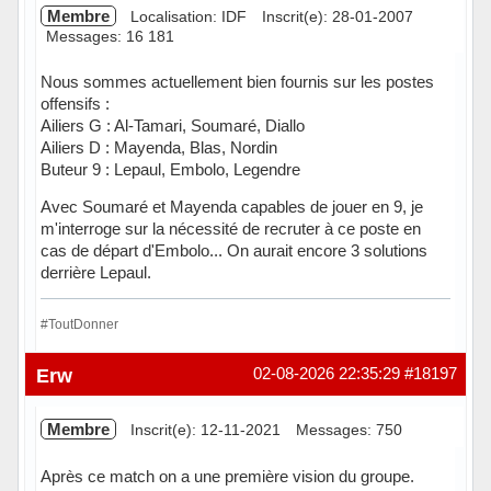
Membre
Localisation: IDF
Inscrit(e): 28-01-2007
Messages: 16 181
Nous sommes actuellement bien fournis sur les postes
offensifs :
Ailiers G : Al-Tamari, Soumaré, Diallo
Ailiers D : Mayenda, Blas, Nordin
Buteur 9 : Lepaul, Embolo, Legendre
Avec Soumaré et Mayenda capables de jouer en 9, je
m'interroge sur la nécessité de recruter à ce poste en
cas de départ d'Embolo... On aurait encore 3 solutions
derrière Lepaul.
#ToutDonner
Hors ligne
Erw
02-08-2026 22:35:29
#18197
Membre
Inscrit(e): 12-11-2021
Messages: 750
Après ce match on a une première vision du groupe.