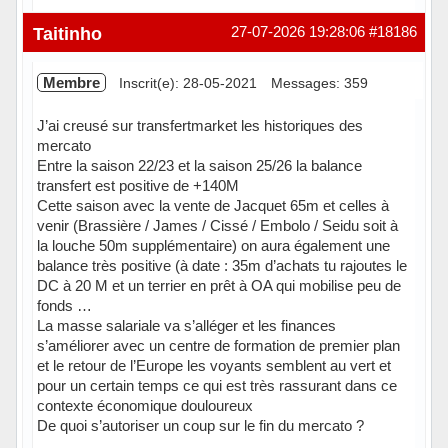
Hors ligne
Taitinho
27-07-2026 19:28:06
#18186
Membre
Inscrit(e): 28-05-2021
Messages: 359
J’ai creusé sur transfertmarket les historiques des
mercato
Entre la saison 22/23 et la saison 25/26 la balance
transfert est positive de +140M
Cette saison avec la vente de Jacquet 65m et celles à
venir (Brassière / James / Cissé / Embolo / Seidu soit à
la louche 50m supplémentaire) on aura également une
balance très positive (à date : 35m d’achats tu rajoutes le
DC à 20 M et un terrier en prêt à OA qui mobilise peu de
fonds …
La masse salariale va s’alléger et les finances
s’améliorer avec un centre de formation de premier plan
et le retour de l’Europe les voyants semblent au vert et
pour un certain temps ce qui est très rassurant dans ce
contexte économique douloureux
De quoi s’autoriser un coup sur le fin du mercato ?