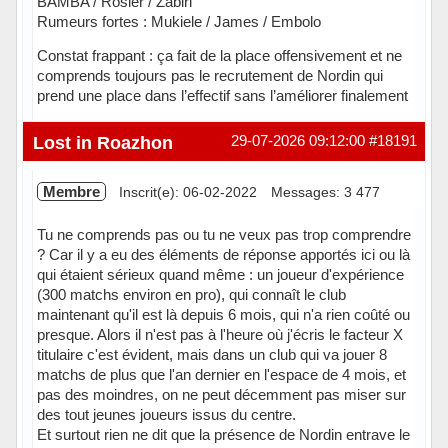
BAMBA / Rosier / Zabiri
Rumeurs fortes : Mukiele / James / Embolo
Constat frappant : ça fait de la place offensivement et ne
comprends toujours pas le recrutement de Nordin qui
prend une place dans l’effectif sans l’améliorer finalement
Hors ligne
Lost in Roazhon
29-07-2026 09:12:00
#18191
Membre
Inscrit(e): 06-02-2022
Messages: 3 477
Tu ne comprends pas ou tu ne veux pas trop comprendre
? Car il y a eu des éléments de réponse apportés ici ou là
qui étaient sérieux quand même : un joueur d'expérience
(300 matchs environ en pro), qui connaît le club
maintenant qu'il est là depuis 6 mois, qui n'a rien coûté ou
presque. Alors il n'est pas à l'heure où j'écris le facteur X
titulaire c'est évident, mais dans un club qui va jouer 8
matchs de plus que l'an dernier en l'espace de 4 mois, et
pas des moindres, on ne peut décemment pas miser sur
des tout jeunes joueurs issus du centre.
Et surtout rien ne dit que la présence de Nordin entrave le