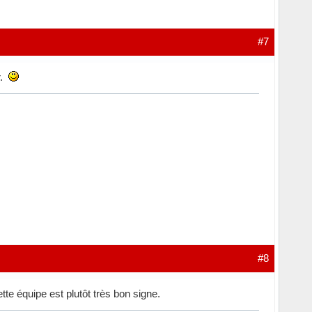
#7
r.
#8
te équipe est plutôt très bon signe.