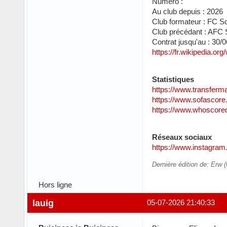
Numéro :
Au club depuis : 2026
Club formateur : FC 
Club précédant : AFC 
Contrat jusqu'au : 30/
https://fr.wikipedia.or
Statistiques
https://www.transferma
https://www.sofascore.
https://www.whoscore
Réseaux sociaux
https://www.instagram
Dernière édition de: Erw 
Hors ligne
lauig
05-07-2026 21:40:33