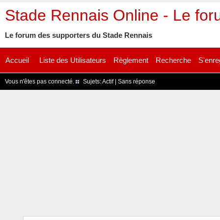
Stade Rennais Online - Le fo
Le forum des supporters du Stade Rennais
Accueil
Liste des Utilisateurs
Règlement
Recherche
S'enre
Vous n'êtes pas connecté.
Sujets:
Actif
|
Sans réponse