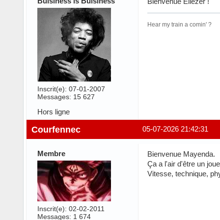
Buisiness is Buisiness
Bienvenue Eliezer !
Hear my train a comin' ?
Inscrit(e): 07-01-2007
Messages: 15 627
Hors ligne
Courfennec
05-07-2026 21:42:31
Membre
Bienvenue Mayenda.
Ça a l'air d'être un jo
Vitesse, technique, ph
Inscrit(e): 02-02-2011
Messages: 1 674