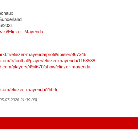
Sochaux
Sunderland
06/2031
g/wiki/Eliezer_Mayenda
rkt.fr/eliezer-mayenda/profil/spieler/967346
com/fr/football/player/eliezer-mayenda/1168588
d.com/players/494670/show/eliezer-mayenda
.com/eliezer_mayenda/?hl=fr
(05-07-2026 21:39:03)