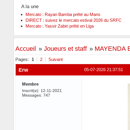
A la une
Mercato : Rayan Bamba prêté au Mans
DIRECT : suivez le mercato estival 2026 du SRFC
Mercato : Yassir Zabiri prêté en Liga
Accueil
»
Joueurs et staff
»
MAYENDA El
Pages:
1
2
Suivant
Erw
05-07-2026 21:37:51
Membre
Inscrit(e): 12-11-2021
Messages: 747