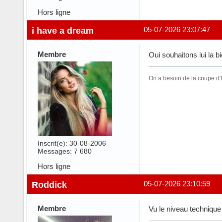
Hors ligne
i have a dream
05-07-2026 23:07:47
Membre
Oui souhaitons lui la b
On a besoin de la coupe d'E
Inscrit(e): 30-08-2006
Messages: 7 680
Hors ligne
Roddick
05-07-2026 23:10:59
Membre
Vu le niveau technique 