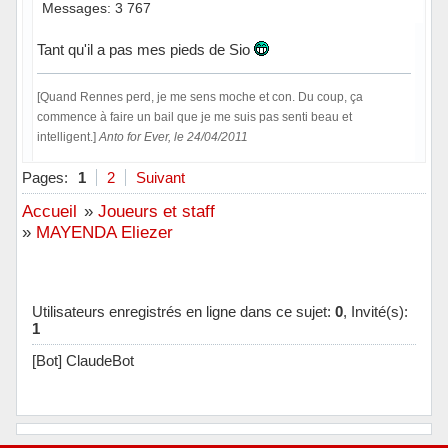
Messages: 3 767
Tant qu'il a pas mes pieds de Sio
[Quand Rennes perd, je me sens moche et con. Du coup, ça
commence à faire un bail que je me suis pas senti beau et
intelligent.]
Anto for Ever, le 24/04/2011
Hors ligne
Pages:
1
2
Suivant
Accueil
»
Joueurs et staff
»
MAYENDA Eliezer
Utilisateurs enregistrés en ligne dans ce sujet:
0
, Invité(s):
1
[Bot] ClaudeBot