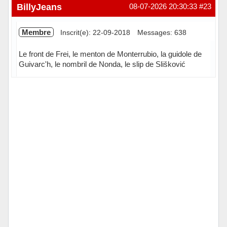
Hors ligne
BillyJeans
08-07-2026 20:30:33
#23
Membre
Inscrit(e): 22-09-2018
Messages: 638
Le front de Frei, le menton de Monterrubio, la guidole de
Guivarc'h, le nombril de Nonda, le slip de Slišković
Hors ligne