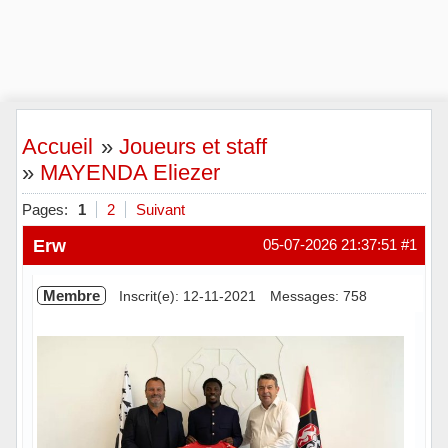
Accueil
»
Joueurs et staff
»
MAYENDA Eliezer
Pages:
1
2
Suivant
Erw
05-07-2026 21:37:51
#1
Membre
Inscrit(e): 12-11-2021
Messages: 758