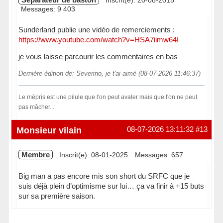
Inscrit(e): 20-08-2015
Messages: 9 403
Sunderland publie une vidéo de remerciements :
https://www.youtube.com/watch?v=HSA7iimw64I
je vous laisse parcourir les commentaires en bas
Dernière édition de: Severino, je t'ai aimé (08-07-2026 11:46:37)
Le mépris est une pilule que l'on peut avaler mais que l'on ne peut
pas mâcher...
Hors ligne
Monsieur vilain
08-07-2026 13:11:32
#13
Membre
Inscrit(e): 08-01-2025
Messages: 657
Big man a pas encore mis son short du SRFC que je
suis déjà plein d’optimisme sur lui… ça va finir à +15 buts
sur sa première saison.
Hors ligne