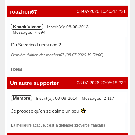
Hors ligne
roazhon67
08-07-2026 19:49:47
#21
Knack Vivace
Inscrit(e): 08-08-2013
Messages: 4 594
Du Severino Lucas non ?
Dernière édition de: roazhon67 (08-07-2026 19:50:00)
Hopla!
Hors ligne
Un autre supporter
08-07-2026 20:05:18
#22
Membre
Inscrit(e): 03-08-2014
Messages: 2 117
Je propose qu'on se calme un peu
La meilleure attaque, c'est la défense! (proverbe français)