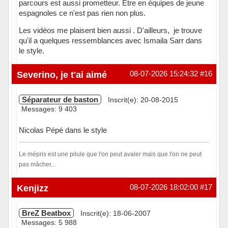
parcours est aussi prometteur. Être en équipes de jeune
espagnoles ce n'est pas rien non plus.
Les vidéos me plaisent bien aussi . D'ailleurs, je trouve
qu'il a quelques ressemblances avec Ismaila Sarr dans
le style.
Hors ligne
Severino, je t'ai aimé
08-07-2026 15:24:32
#16
Séparateur de baston
Inscrit(e): 20-08-2015
Messages: 9 403
Nicolas Pépé dans le style
Le mépris est une pilule que l'on peut avaler mais que l'on ne peut
pas mâcher...
Hors ligne
Kenjizz
08-07-2026 18:02:00
#17
BreZ Beatbox
Inscrit(e): 18-06-2007
Messages: 5 988