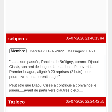
sebperez
05-07-2026 21:48:13
#4
Membre
Inscrit(e): 11-07-2022
Messages: 1 460
"La saison passée, l’ancien de Brétigny, comme Djaoui
Cissé, son ami de longue date, a donc découvert la
Premier League, aligné à 20 reprises (2 buts) pour
poursuivre son apprentissage."
Peut être que Djaoui Cissé a contribué à convaince le
joueur.....avant de partir vers d'autres cieux....
Hors ligne
Tazloco
05-07-2026 22:24:42
#5