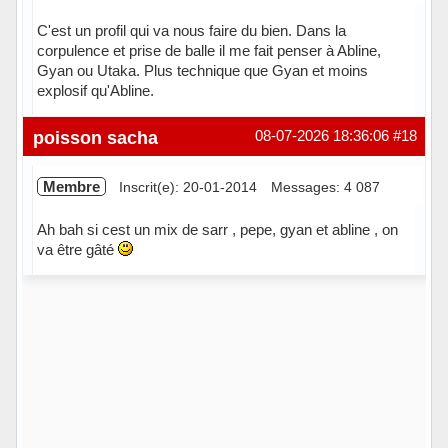
C'est un profil qui va nous faire du bien. Dans la
corpulence et prise de balle il me fait penser à Abline,
Gyan ou Utaka. Plus technique que Gyan et moins
explosif qu'Abline.
Hors ligne
poisson sacha
08-07-2026 18:36:06
#18
Membre
Inscrit(e): 20-01-2014
Messages: 4 087
Ah bah si cest un mix de sarr , pepe, gyan et abline , on
va être gâté
Hors ligne