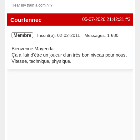
Hear my train a comin' ?
Hors ligne
Courfennec
05-07-2026 21:42:31
#3
Membre
Inscrit(e): 02-02-2011
Messages: 1 680
Bienvenue Mayenda.
Ça a l'air d'être un joueur d'un très bon niveau pour nous.
Vitesse, technique, physique.
En ligne