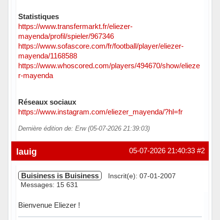
Statistiques
https://www.transfermarkt.fr/eliezer-
mayenda/profil/spieler/967346
https://www.sofascore.com/fr/football/player/eliezer-
mayenda/1168588
https://www.whoscored.com/players/494670/show/elieze
r-mayenda
Réseaux sociaux
https://www.instagram.com/eliezer_mayenda/?hl=fr
Dernière édition de: Erw (05-07-2026 21:39:03)
Hors ligne
lauig
05-07-2026 21:40:33
#2
Buisiness is Buisiness
Inscrit(e): 07-01-2007
Messages: 15 631
Bienvenue Eliezer !