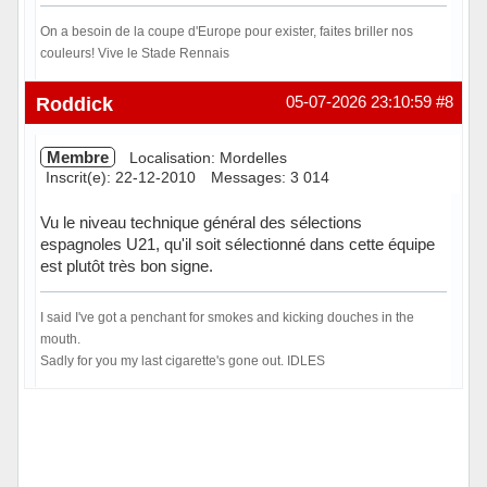
On a besoin de la coupe d'Europe pour exister, faites briller nos
couleurs! Vive le Stade Rennais
Hors ligne
Roddick
05-07-2026 23:10:59
#8
Membre
Localisation: Mordelles
Inscrit(e): 22-12-2010
Messages: 3 014
Vu le niveau technique général des sélections
espagnoles U21, qu'il soit sélectionné dans cette équipe
est plutôt très bon signe.
I said I've got a penchant for smokes and kicking douches in the
mouth.
Sadly for you my last cigarette's gone out. IDLES
Hors ligne