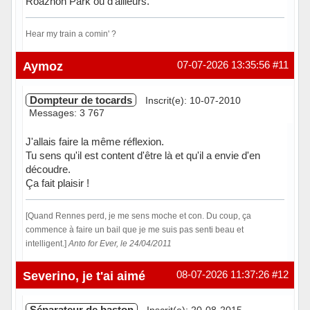
Roazhon Park ou d'ailleurs.
Hear my train a comin' ?
Hors ligne
Aymoz
07-07-2026 13:35:56
#11
Dompteur de tocards
Inscrit(e): 10-07-2010
Messages: 3 767
J'allais faire la même réflexion.
Tu sens qu'il est content d'être là et qu'il a envie d'en
découdre.
Ça fait plaisir !
[Quand Rennes perd, je me sens moche et con. Du coup, ça
commence à faire un bail que je me suis pas senti beau et
intelligent.]
Anto for Ever, le 24/04/2011
Hors ligne
Severino, je t'ai aimé
08-07-2026 11:37:26
#12
Séparateur de baston