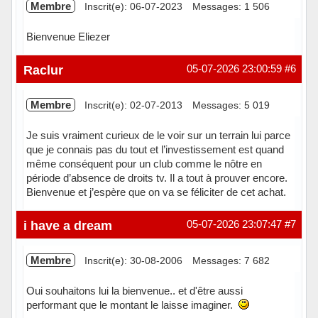
Membre
Inscrit(e): 06-07-2023
Messages: 1 506
Bienvenue Eliezer
Hors ligne
Raclur
05-07-2026 23:00:59
#6
Membre
Inscrit(e): 02-07-2013
Messages: 5 019
Je suis vraiment curieux de le voir sur un terrain lui parce
que je connais pas du tout et l’investissement est quand
même conséquent pour un club comme le nôtre en
période d’absence de droits tv. Il a tout à prouver encore.
Bienvenue et j’espère que on va se féliciter de cet achat.
Hors ligne
i have a dream
05-07-2026 23:07:47
#7
Membre
Inscrit(e): 30-08-2006
Messages: 7 682
Oui souhaitons lui la bienvenue.. et d'être aussi
performant que le montant le laisse imaginer.