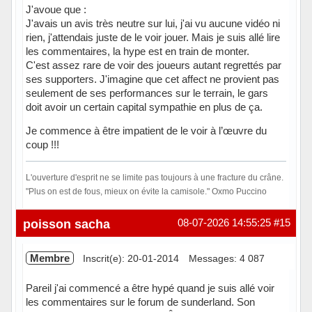
J'avoue que :
J'avais un avis très neutre sur lui, j'ai vu aucune vidéo ni
rien, j'attendais juste de le voir jouer. Mais je suis allé lire
les commentaires, la hype est en train de monter.
C'est assez rare de voir des joueurs autant regrettés par
ses supporters. J'imagine que cet affect ne provient pas
seulement de ses performances sur le terrain, le gars
doit avoir un certain capital sympathie en plus de ça.
Je commence à être impatient de le voir à l’œuvre du
coup !!!
L'ouverture d'esprit ne se limite pas toujours à une fracture du crâne.
"Plus on est de fous, mieux on évite la camisole." Oxmo Puccino
Hors ligne
poisson sacha
08-07-2026 14:55:25
#15
Membre
Inscrit(e): 20-01-2014
Messages: 4 087
Pareil j'ai commencé a être hypé quand je suis allé voir
les commentaires sur le forum de sunderland. Son