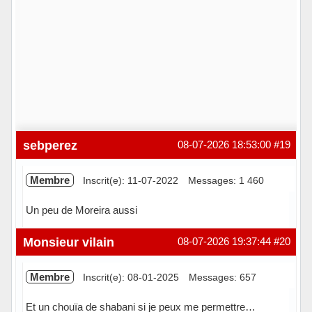
sebperez
08-07-2026 18:53:00
#19
Membre
Inscrit(e): 11-07-2022
Messages: 1 460
Un peu de Moreira aussi
Hors ligne
Monsieur vilain
08-07-2026 19:37:44
#20
Membre
Inscrit(e): 08-01-2025
Messages: 657
Et un chouïa de shabani si je peux me permettre…