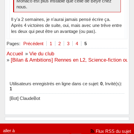
Monaco est plus instable que celle de Beye chez
nous.
Il y'a 2 semaines, je n'aurai jamais pensé écrire ça.
Après 4 victoires de suite, oui, mais avec une trêve entre
les deux qui peut être un avantage (ou pas).
En ligne
Pages:
Précédent
1
2
3
4
5
Accueil
»
Vie du club
»
[Bilan & Ambitions] Rennes en L2, Science-fiction ou an
Utilisateurs enregistrés en ligne dans ce sujet:
0
, Invité(s):
1
[Bot] ClaudeBot
aller à
Flux RSS du sujet