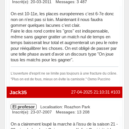
Inscrit(e): 20-03-2011
Messages: 3 487
On est 10-11e, les places européennes c'est 6-7e donc
non on n'est pas si loin. Maintenant il nous faudra
gommer quelques lacunes c'est clair.
Faire le dos rond contre les "gros" est indispensable,
même sans gagner gratter un match nul de temps en
temps baisserait leur total et augmenterait un peu le notre
pour rééquilibrer les choses. On est obligé de passer par
une telle phase avant d'avoir un discours type "On joue
tous les matchs pour les gagner".
L'ouverture d'esprit ne se limite pas toujours à une fracture du crâne.
"Plus on est de fous, mieux on évite la camisole." Oxmo Puccino
Hors ligne
Jack35
27-04-2025 21:10:31
#103
El profesor
Localisation: Roazhon Park
Inscrit(e): 23-07-2007
Messages: 13 208
On a clairement loupé la marche à l'issu de la saison 21 -