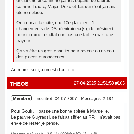
enclenché et confirmé par les départs de cadres
comme Traoré, Majer, Doku et Tait qui n'ont jamais
été remplacé.
On connait la suite, une 10e place en L1,
changements de DS, d'entraineur(s), de président
pour comme résultat non pas une faillite mais une
frayeur.
Ça va être un gros chantier pour revenir au niveau
des places européennes ...
Au moins sur ça on est d'accord.
Hors ligne
THEOS
27-04-2025 21:51:59
#105
Membre
Inscrit(e): 04-07-2007
Messages: 2 194
Pour Gouiri, il passe une bonne soirée à Marseille.
Le pauvre Guyrassi, se faisait siffler au RP. Il n'avait pas
envie de rester je pense.
Dernière édition de: THEOS (27-04-2025 21:55:49)