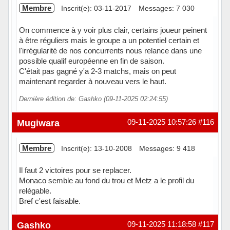
Membre
Inscrit(e): 03-11-2017
Messages: 7 030
On commence à y voir plus clair, certains joueur peinent
à être réguliers mais le groupe a un potentiel certain et
l'irrégularité de nos concurrents nous relance dans une
possible qualif européenne en fin de saison.
C'était pas gagné y'a 2-3 matchs, mais on peut
maintenant regarder à nouveau vers le haut.
Dernière édition de: Gashko (09-11-2025 02:24:55)
Hors ligne
Mugiwara
09-11-2025 10:57:26
#116
Membre
Inscrit(e): 13-10-2008
Messages: 9 418
Il faut 2 victoires pour se replacer.
Monaco semble au fond du trou et Metz a le profil du
relégable.
Bref c'est faisable.
En ligne
Gashko
09-11-2025 11:18:58
#117