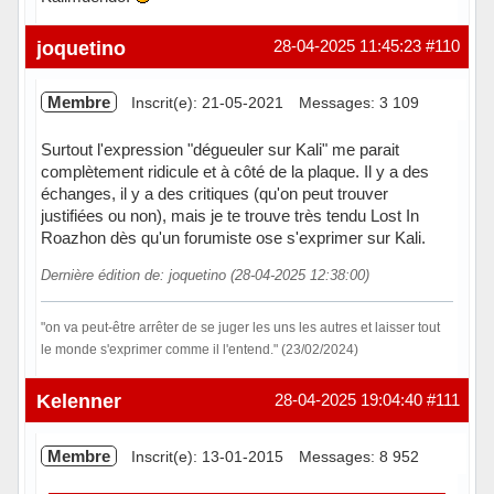
En ligne
joquetino
28-04-2025 11:45:23
#110
Membre
Inscrit(e): 21-05-2021
Messages: 3 109
Surtout l'expression "dégueuler sur Kali" me parait
complètement ridicule et à côté de la plaque. Il y a des
échanges, il y a des critiques (qu'on peut trouver
justifiées ou non), mais je te trouve très tendu Lost In
Roazhon dès qu'un forumiste ose s'exprimer sur Kali.
Dernière édition de: joquetino (28-04-2025 12:38:00)
"on va peut-être arrêter de se juger les uns les autres et laisser tout
le monde s'exprimer comme il l'entend." (23/02/2024)
Hors ligne
Kelenner
28-04-2025 19:04:40
#111
Membre
Inscrit(e): 13-01-2015
Messages: 8 952