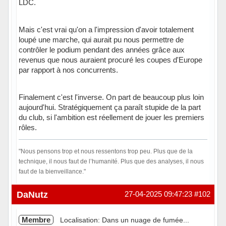
LDC.
Mais c'est vrai qu'on a l'impression d'avoir totalement
loupé une marche, qui aurait pu nous permettre de
contrôler le podium pendant des années grâce aux
revenus que nous auraient procuré les coupes d'Europe
par rapport à nos concurrents.
Finalement c'est l'inverse. On part de beaucoup plus loin
aujourd'hui. Stratégiquement ça paraît stupide de la part
du club, si l'ambition est réellement de jouer les premiers
rôles.
"Nous pensons trop et nous ressentons trop peu. Plus que de la
technique, il nous faut de l’humanité. Plus que des analyses, il nous
faut de la bienveillance."
Hors ligne
DaNutz
27-04-2025 09:47:23
#102
Membre
Localisation: Dans un nuage de fumée...