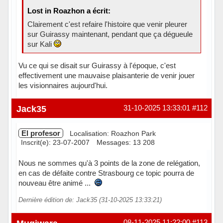
Lost in Roazhon a écrit:
Clairement c'est refaire l'histoire que venir pleurer
sur Guirassy maintenant, pendant que ça dégueule
sur Kali
Vu ce qui se disait sur Guirassy à l'époque, c'est
effectivement une mauvaise plaisanterie de venir jouer
les visionnaires aujourd'hui.
Hors ligne
Jack35
31-10-2025 13:33:01
#112
El profesor
Localisation: Roazhon Park
Inscrit(e): 23-07-2007
Messages: 13 208
Nous ne sommes qu'à 3 points de la zone de relégation,
en cas de défaite contre Strasbourg ce topic pourra de
nouveau être animé ...
Dernière édition de: Jack35 (31-10-2025 13:33:21)
Hors ligne
08-11-2025 11:22:00
#113