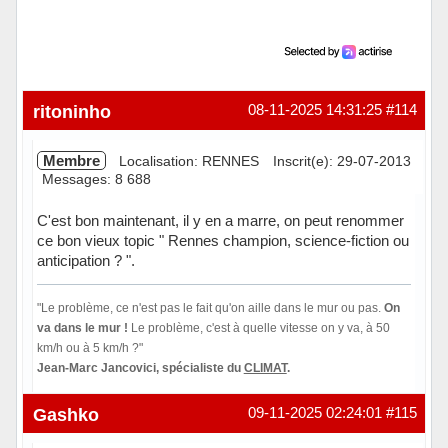
ritoninho
08-11-2025 14:31:25
#114
Membre
Localisation: RENNES
Inscrit(e): 29-07-2013
Messages: 8 688
C'est bon maintenant, il y en a marre, on peut renommer
ce bon vieux topic " Rennes champion, science-fiction ou
anticipation ? ".
"Le problème, ce n'est pas le fait qu'on aille dans le mur ou pas.
On
va dans le mur !
Le problème, c'est à quelle vitesse on y va, à 50
km/h ou à 5 km/h ?"
Jean-Marc Jancovici, spécialiste du
CLIMAT
.
Hors ligne
Gashko
09-11-2025 02:24:01
#115