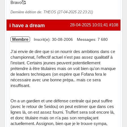
Bravo🥰
Dernière édition de: THEOS (27-04-2025 22:23:21)
Hors ligne
i have a dream
28-04-2025 10:01:41
#108
Membre
Inscrit(e): 30-08-2006
Messages: 7 680
J'ai envie de dire que si on nourrir des ambitions dans ce
championnat, l'effectif actuel n'est pas assez qualitatif à
l'instant. Certains jeunes peuvent potentiellement
prétendre à être titulaires mais on voit bien qu'on manque
de leaders techniques (on espère que Fofana fera le
nécessaire avec une bonne prépa.. mais ce sera
insuffisant.
On a un gardien et une défense centrale qui peut suffire
(avec le retour de Seidou) on peut estimer que dans ces
lignes là, on est assez fourni. Truffert sera soit encore là,
et donc titulaire mais on n'a pas son remplaçant
actuellement. Assignon, bien que je le trouve sympa,