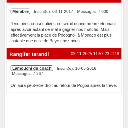
Membre
Inscrit(e): 03-11-2017
Messages: 7 030
4 victoires consécutives ce serait quand même étonnant
après avoir autant de mal à gagner nos matchs. Mais
effectivement la place de Pocognoli à Monaco est plus
instable que celle de Beye chez nous.
Hors ligne
Rangifer tarandi
09-11-2025 11:57:23
#118
Lamouchi du coach
Inscrit(e): 10-05-2016
Messages: 7 367
On aura peut-être droit au retour de Pogba après la trêve.
Hors ligne