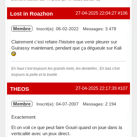
Hors ligne
Lost in Roazhon
27-04-2025 22:04:27
#106
Membre
Inscrit(e): 06-02-2022
Messages: 3 478
Clairement c'est refaire l'histoire que venir pleurer sur
Guirassy maintenant, pendant que ça dégueule sur Kali
En haut c'est toujours les grands mots, les dentelles ; En bas c'est
toujours la pelle et la truelle
Hors ligne
THEOS
27-04-2025 22:17:39
#107
Membre
Inscrit(e): 04-07-2007
Messages: 2 194
Exactement
Et on voit ce que peut faire Gouiri quand on joue dans la
verticalité avec un jeux direct.