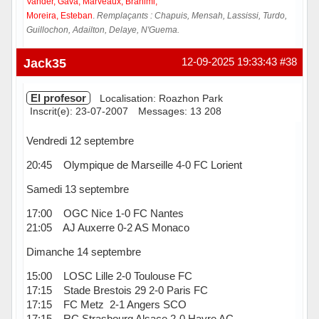
Vander, Gava, Marveaux, Brahimi,
Moreira, Esteban
.
Remplaçants : Chapuis, Mensah, Lassissi, Turdo,
Guillochon, Adailton, Delaye, N'Guema.
Hors ligne
Jack35
12-09-2025 19:33:43
#38
El profesor
Localisation: Roazhon Park
Inscrit(e): 23-07-2007
Messages: 13 208
Vendredi 12 septembre
20:45 Olympique de Marseille 4-0 FC Lorient
Samedi 13 septembre
17:00 OGC Nice 1-0 FC Nantes
21:05 AJ Auxerre 0-2 AS Monaco
Dimanche 14 septembre
15:00 LOSC Lille 2-0 Toulouse FC
17:15 Stade Brestois 29 2-0 Paris FC
17:15 FC Metz 2-1 Angers SCO
17:15 RC Strasbourg Alsace 2-0 Havre AC