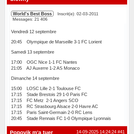
World's Best Boss
Inscrit(e): 02-03-2011
Messages: 21 406
Vendredi 12 septembre
20:45 Olympique de Marseille 3-1 FC Lorient
Samedi 13 septembre
17:00 OGC Nice 1-1 FC Nantes
21:05 AJ Auxerre 1-2 AS Monaco
Dimanche 14 septembre
15:00 LOSC Lille 2-1 Toulouse FC
17:15 Stade Brestois 29 1-0 Paris FC
17:15 FC Metz 2-1 Angers SCO
17:15 RC Strasbourg Alsace 2-0 Havre AC
17:15 Paris Saint-Germain 2-0 RC Lens
20:45 Stade Rennais FC 1-0 Olympique Lyonnais
Hors ligne
Popovik m'a tuer
14-09-2025 14:24:24
#41