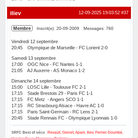
Hors ligne
Iliev
12-09-2025 19:03:52
#37
Membre
Inscrit(e): 20-09-2009
Messages: 760
Vendredi 12 septembre
20:45 Olympique de Marseille - FC Lorient 2-0
Samedi 13 septembre
17:00 OGC Nice - FC Nantes 1-1
21:05 AJ Auxerre - AS Monaco 1-2
Dimanche 14 septembre
15:00 LOSC Lille - Toulouse FC 2-1
17:15 Stade Brestois 29 - Paris FC 1-1
17:15 FC Metz - Angers SCO 1-1
17:15 RC Strasbourg Alsace - Havre AC 1-0
17:15 Paris Saint-Germain - RC Lens 2-1
20:45 Stade Rennais FC - Olympique Lyonnais 1-0
SRFC Best of sécu
:
Revault, Grenet, Apam, Iliev, Perrier-Doumbé,