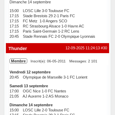
Dimanche 14 septembre
15:00 LOSC Lille 3-0 Toulouse FC
17:15 Stade Brestois 29 2-1 Paris FC
17:15 FC Metz 1-0 Angers SCO
17:15 RC Strasbourg Alsace 1-0 Havre AC
17:15 Paris Saint-Germain 1-2 RC Lens
20:45 Stade Rennais FC 2-0 Olympique Lyonnais
Hors ligne
Thunder
12-09-2025 11:24:13
#30
Membre
Inscrit(e): 06-05-2011
Messages: 2 101
Vendredi 12 septembre
20:45 Olympique de Marseille 3-1 FC Lorient
Samedi 13 septembre
17:00 OGC Nice 1-0 FC Nantes
21:05 AJ Auxerre 1-2 AS Monaco
Dimanche 14 septembre
15:00 LOSC Lille 2-0 Toulouse FC