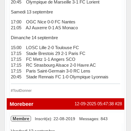
20:45 Olympique de Marseille 3-1 FC Lorient
Samedi 13 septembre
17:00 OGC Nice 0-0 FC Nantes
21:05 AJ Auxerre 0-1 AS Monaco
Dimanche 14 septembre
15:00 LOSC Lille 2-0 Toulouse FC
17:15 Stade Brestois 29 2-1 Paris FC
17:15 FC Metz 1-1 Angers SCO
17:15 RC Strasbourg Alsace 2-0 Havre AC
17:15 Paris Saint-Germain 3-0 RC Lens
20:45 Stade Rennais FC 1-0 Olympique Lyonnais
#ToutDonner
Hors ligne
Morebeer
12-09-2025 05:47:38
#28
Membre
Inscrit(e): 22-08-2019
Messages: 843