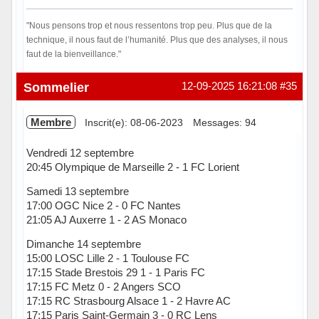
"Nous pensons trop et nous ressentons trop peu. Plus que de la
technique, il nous faut de l’humanité. Plus que des analyses, il nous
faut de la bienveillance."
Hors ligne
Sommelier
12-09-2025 16:21:08
#35
Membre
Inscrit(e): 08-06-2023
Messages: 94
Vendredi 12 septembre
20:45 Olympique de Marseille 2 - 1 FC Lorient
Samedi 13 septembre
17:00 OGC Nice 2 - 0 FC Nantes
21:05 AJ Auxerre 1 - 2 AS Monaco
Dimanche 14 septembre
15:00 LOSC Lille 2 - 1 Toulouse FC
17:15 Stade Brestois 29 1 - 1 Paris FC
17:15 FC Metz 0 - 2 Angers SCO
17:15 RC Strasbourg Alsace 1 - 2 Havre AC
17:15 Paris Saint-Germain 3 - 0 RC Lens