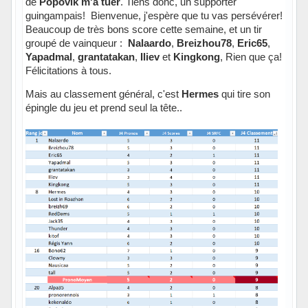
de
Popovik m'a tuer
. Tiens donc, un supporter
guingampais! Bienvenue, j'espère que tu vas persévérer!
Beaucoup de très bons score cette semaine, et un tir
groupé de vainqueur :
Nalaardo
,
Breizhou78
,
Eric65
,
Yapadmal
,
grantatakan
,
Iliev
et
Kingkong
, Rien que ça!
Félicitations à tous.
Mais au classement général, c'est
Hermes
qui tire son
épingle du jeu et prend seul la tête..