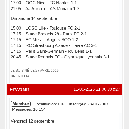
17:00 OGC Nice - FC Nantes 1-1
21:05 AJ Auxerre - AS Monaco 1-3
Dimanche 14 septembre
15:00 LOSC Lille - Toulouse FC 2-1
17:15 Stade Brestois 29 - Paris FC 2-1
17:15 FC Metz - Angers SCO 1-2
17:15 RC Strasbourg Alsace - Havre AC 3-1
17:15 Paris Saint-Germain - RC Lens 1-1
20:45 Stade Rennais FC - Olympique Lyonnais 3-1
JE SUIS NÉ LE 27 AVRIL 2019
BREIZHILIA
Hors ligne
ErWaNn
11-09-2025 21:00:39
#27
Membre
Localisation: IDF
Inscrit(e): 28-01-2007
Messages: 16 194
Vendredi 12 septembre