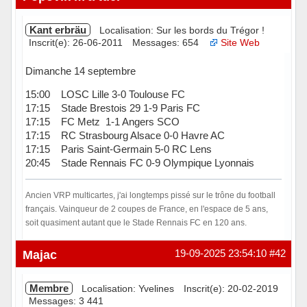
Kant erbräu
Localisation: Sur les bords du Trégor !
Inscrit(e): 26-06-2011
Messages: 654
Site Web
Dimanche 14 septembre
15:00 LOSC Lille 3-0 Toulouse FC
17:15 Stade Brestois 29 1-9 Paris FC
17:15 FC Metz 1-1 Angers SCO
17:15 RC Strasbourg Alsace 0-0 Havre AC
17:15 Paris Saint-Germain 5-0 RC Lens
20:45 Stade Rennais FC 0-9 Olympique Lyonnais
Ancien VRP multicartes, j'ai longtemps pissé sur le trône du football
français. Vainqueur de 2 coupes de France, en l'espace de 5 ans,
soit quasiment autant que le Stade Rennais FC en 120 ans.
Hors ligne
Majac
19-09-2025 23:54:10
#42
Membre
Localisation: Yvelines
Inscrit(e): 20-02-2019
Messages: 3 441