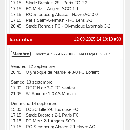
17:15 Stade Brestois 29 - Paris FC 2-2
17:15 FC Metz - Angers SCO 1-1
17:15 RC Strasbourg Alsace - Havre AC 3-0
17:15 Paris Saint-Germain - RC Lens 3-1
20:45 Stade Rennais FC - Olympique Lyonnais 3-2
Hors ligne
karambar
12-09-2025 14:19:19
#33
Membre
Inscrit(e): 22-07-2006
Messages: 5 217
Vendredi 12 septembre
20:45 Olympique de Marseille 3-0 FC Lorient
Samedi 13 septembre
17:00 OGC Nice 2-0 FC Nantes
21:05 AJ Auxerre 1-3 AS Monaco
Dimanche 14 septembre
15:00 LOSC Lille 2-0 Toulouse FC
17:15 Stade Brestois 2-1 Paris FC
17:15 FC Metz 2-1 Angers SCO
17:15 RC Strasbourg Alsace 2-1 Havre AC