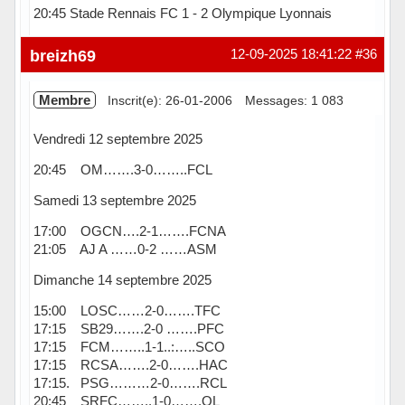
20:45 Stade Rennais FC 1 - 2 Olympique Lyonnais
Hors ligne
breizh69
12-09-2025 18:41:22
#36
Membre
Inscrit(e): 26-01-2006
Messages: 1 083
Vendredi 12 septembre 2025
20:45 OM…….3-0……..FCL
Samedi 13 septembre 2025
17:00 OGCN….2-1…….FCNA
21:05 AJ A ……0-2 ……ASM
Dimanche 14 septembre 2025
15:00 LOSC……2-0…….TFC
17:15 SB29…….2-0 …….PFC
17:15 FCM……..1-1..:…..SCO
17:15 RCSA…….2-0…….HAC
17:15. PSG………2-0…….RCL
20:45 SRFC……..1-0…….OL