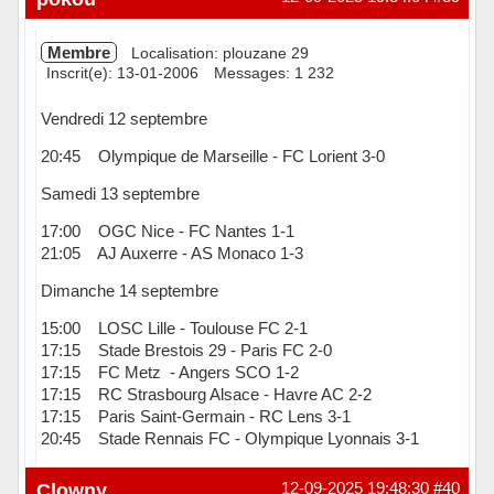
Membre
Localisation: plouzane 29
Inscrit(e): 13-01-2006
Messages: 1 232
Vendredi 12 septembre
20:45 Olympique de Marseille - FC Lorient 3-0
Samedi 13 septembre
17:00 OGC Nice - FC Nantes 1-1
21:05 AJ Auxerre - AS Monaco 1-3
Dimanche 14 septembre
15:00 LOSC Lille - Toulouse FC 2-1
17:15 Stade Brestois 29 - Paris FC 2-0
17:15 FC Metz - Angers SCO 1-2
17:15 RC Strasbourg Alsace - Havre AC 2-2
17:15 Paris Saint-Germain - RC Lens 3-1
20:45 Stade Rennais FC - Olympique Lyonnais 3-1
Hors ligne
Clowny
12-09-2025 19:48:30
#40