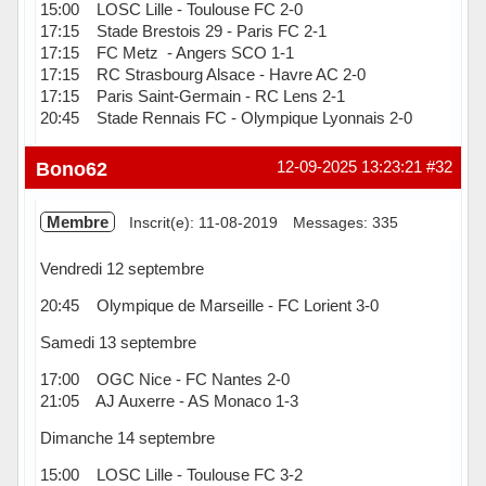
15:00 LOSC Lille - Toulouse FC 2-0
17:15 Stade Brestois 29 - Paris FC 2-1
17:15 FC Metz - Angers SCO 1-1
17:15 RC Strasbourg Alsace - Havre AC 2-0
17:15 Paris Saint-Germain - RC Lens 2-1
20:45 Stade Rennais FC - Olympique Lyonnais 2-0
Hors ligne
Bono62
12-09-2025 13:23:21
#32
Membre
Inscrit(e): 11-08-2019
Messages: 335
Vendredi 12 septembre
20:45 Olympique de Marseille - FC Lorient 3-0
Samedi 13 septembre
17:00 OGC Nice - FC Nantes 2-0
21:05 AJ Auxerre - AS Monaco 1-3
Dimanche 14 septembre
15:00 LOSC Lille - Toulouse FC 3-2