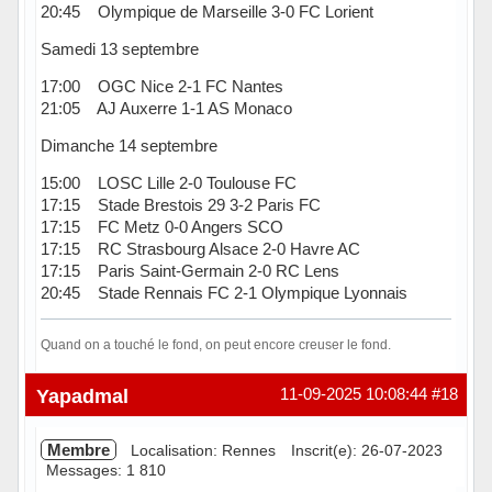
20:45 Olympique de Marseille 3-0 FC Lorient
Samedi 13 septembre
17:00 OGC Nice 2-1 FC Nantes
21:05 AJ Auxerre 1-1 AS Monaco
Dimanche 14 septembre
15:00 LOSC Lille 2-0 Toulouse FC
17:15 Stade Brestois 29 3-2 Paris FC
17:15 FC Metz 0-0 Angers SCO
17:15 RC Strasbourg Alsace 2-0 Havre AC
17:15 Paris Saint-Germain 2-0 RC Lens
20:45 Stade Rennais FC 2-1 Olympique Lyonnais
Quand on a touché le fond, on peut encore creuser le fond.
Hors ligne
Yapadmal
11-09-2025 10:08:44
#18
Membre
Localisation: Rennes
Inscrit(e): 26-07-2023
Messages: 1 810