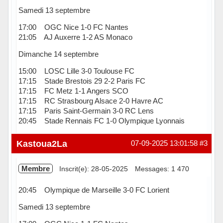
Samedi 13 septembre
17:00 OGC Nice 1-0 FC Nantes
21:05 AJ Auxerre 1-2 AS Monaco
Dimanche 14 septembre
15:00 LOSC Lille 3-0 Toulouse FC
17:15 Stade Brestois 29 2-2 Paris FC
17:15 FC Metz 1-1 Angers SCO
17:15 RC Strasbourg Alsace 2-0 Havre AC
17:15 Paris Saint-Germain 3-0 RC Lens
20:45 Stade Rennais FC 1-0 Olympique Lyonnais
Hors ligne
Kastoua2La
07-09-2025 13:01:58
#3
Membre
Inscrit(e): 28-05-2025
Messages: 1 470
20:45 Olympique de Marseille 3-0 FC Lorient
Samedi 13 septembre