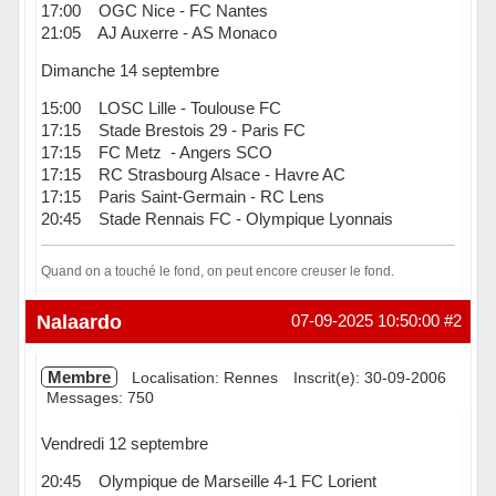
17:00 OGC Nice - FC Nantes
21:05 AJ Auxerre - AS Monaco
Dimanche 14 septembre
15:00 LOSC Lille - Toulouse FC
17:15 Stade Brestois 29 - Paris FC
17:15 FC Metz - Angers SCO
17:15 RC Strasbourg Alsace - Havre AC
17:15 Paris Saint-Germain - RC Lens
20:45 Stade Rennais FC - Olympique Lyonnais
Quand on a touché le fond, on peut encore creuser le fond.
Hors ligne
Nalaardo
07-09-2025 10:50:00
#2
Membre
Localisation: Rennes
Inscrit(e): 30-09-2006
Messages: 750
Vendredi 12 septembre
20:45 Olympique de Marseille 4-1 FC Lorient