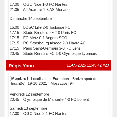
17:00 OGC Nice 1-0 FC Nantes
21:05 AJ Auxerre 1-3 AS Monaco
Dimanche 14 septembre
15:00 LOSC Lille 2-0 Toulouse FC
17:15 Stade Brestois 29 2-0 Paris FC
17:15 FC Metz 0-1 Angers SCO
17:15 RC Strasbourg Alsace 2-0 Havre AC
17:15 Paris Saint-Germain 3-0 RC Lens
20:45 Stade Rennais FC 1-0 Olympique Lyonnais
Hors ligne
Régis Yann
11-09-2025 11:49:42
#20
Membre
Localisation: Européen - Breizh apatride
Inscrit(e): 19-10-2021
Messages: 94
Vendredi 12 septembre
20:45 Olympique de Marseille 4-0 FC Lorient
Samedi 13 septembre
17:00 OGC Nice 2-1 FC Nantes