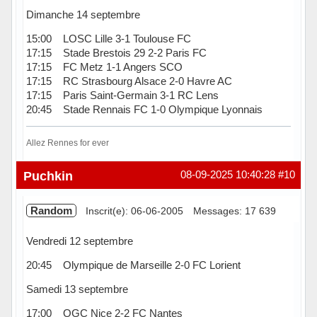
Dimanche 14 septembre
15:00 LOSC Lille 3-1 Toulouse FC
17:15 Stade Brestois 29 2-2 Paris FC
17:15 FC Metz 1-1 Angers SCO
17:15 RC Strasbourg Alsace 2-0 Havre AC
17:15 Paris Saint-Germain 3-1 RC Lens
20:45 Stade Rennais FC 1-0 Olympique Lyonnais
Allez Rennes for ever
Hors ligne
Puchkin
08-09-2025 10:40:28
#10
Random
Inscrit(e): 06-06-2005
Messages: 17 639
Vendredi 12 septembre
20:45 Olympique de Marseille 2-0 FC Lorient
Samedi 13 septembre
17:00 OGC Nice 2-2 FC Nantes