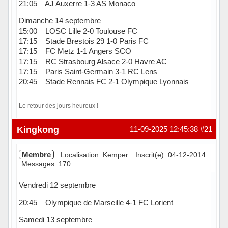
21:05 AJ Auxerre 1-3 AS Monaco
Dimanche 14 septembre
15:00 LOSC Lille 2-0 Toulouse FC
17:15 Stade Brestois 29 1-0 Paris FC
17:15 FC Metz 1-1 Angers SCO
17:15 RC Strasbourg Alsace 2-0 Havre AC
17:15 Paris Saint-Germain 3-1 RC Lens
20:45 Stade Rennais FC 2-1 Olympique Lyonnais
Le retour des jours heureux !
Hors ligne
Kingkong
11-09-2025 12:45:38
#21
Membre
Localisation: Kemper
Inscrit(e): 04-12-2014
Messages: 170
Vendredi 12 septembre
20:45 Olympique de Marseille 4-1 FC Lorient
Samedi 13 septembre