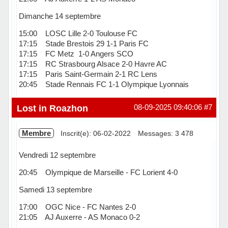
Dimanche 14 septembre
15:00 LOSC Lille 2-0 Toulouse FC
17:15 Stade Brestois 29 1-1 Paris FC
17:15 FC Metz 1-0 Angers SCO
17:15 RC Strasbourg Alsace 2-0 Havre AC
17:15 Paris Saint-Germain 2-1 RC Lens
20:45 Stade Rennais FC 1-1 Olympique Lyonnais
Hors ligne
Lost in Roazhon
08-09-2025 09:40:06
#7
Membre
Inscrit(e): 06-02-2022
Messages: 3 478
Vendredi 12 septembre
20:45 Olympique de Marseille - FC Lorient 4-0
Samedi 13 septembre
17:00 OGC Nice - FC Nantes 2-0
21:05 AJ Auxerre - AS Monaco 0-2