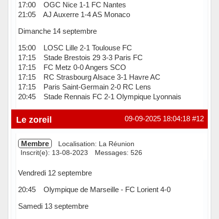
17:00 OGC Nice 1-1 FC Nantes
21:05 AJ Auxerre 1-4 AS Monaco
Dimanche 14 septembre
15:00 LOSC Lille 2-1 Toulouse FC
17:15 Stade Brestois 29 3-3 Paris FC
17:15 FC Metz 0-0 Angers SCO
17:15 RC Strasbourg Alsace 3-1 Havre AC
17:15 Paris Saint-Germain 2-0 RC Lens
20:45 Stade Rennais FC 2-1 Olympique Lyonnais
Hors ligne
Le zoreil
09-09-2025 18:04:18
#12
Membre
Localisation: La Réunion
Inscrit(e): 13-08-2023
Messages: 526
Vendredi 12 septembre
20:45 Olympique de Marseille - FC Lorient 4-0
Samedi 13 septembre