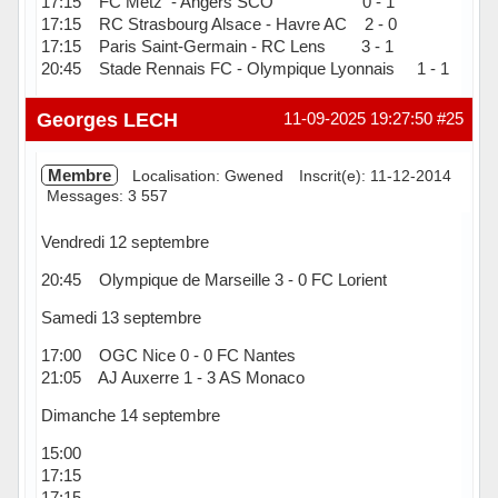
17:15 FC Metz - Angers SCO 0 - 1
17:15 RC Strasbourg Alsace - Havre AC 2 - 0
17:15 Paris Saint-Germain - RC Lens 3 - 1
20:45 Stade Rennais FC - Olympique Lyonnais 1 - 1
Hors ligne
Georges LECH
11-09-2025 19:27:50
#25
Membre
Localisation: Gwened
Inscrit(e): 11-12-2014
Messages: 3 557
Vendredi 12 septembre
20:45 Olympique de Marseille 3 - 0 FC Lorient
Samedi 13 septembre
17:00 OGC Nice 0 - 0 FC Nantes
21:05 AJ Auxerre 1 - 3 AS Monaco
Dimanche 14 septembre
15:00 LOSC Lille 3 - 1 Toulouse FC
17:15 Stade Brestois 29 2 - 2 Paris FC
17:15 FC Metz 0 - 1 Angers SCO