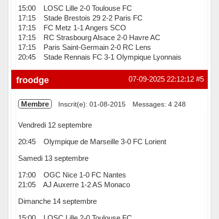
15:00 LOSC Lille 2-0 Toulouse FC
17:15 Stade Brestois 29 2-2 Paris FC
17:15 FC Metz 1-1 Angers SCO
17:15 RC Strasbourg Alsace 2-0 Havre AC
17:15 Paris Saint-Germain 2-0 RC Lens
20:45 Stade Rennais FC 3-1 Olympique Lyonnais
Hors ligne
froodge
07-09-2025 22:12:12
#5
Membre
Inscrit(e): 01-08-2015
Messages: 4 248
Vendredi 12 septembre
20:45 Olympique de Marseille 3-0 FC Lorient
Samedi 13 septembre
17:00 OGC Nice 1-0 FC Nantes
21:05 AJ Auxerre 1-2 AS Monaco
Dimanche 14 septembre
15:00 LOSC Lille 2-0 Toulouse FC