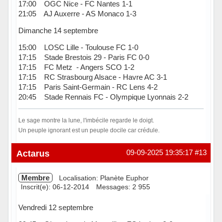
17:00 OGC Nice - FC Nantes 1-1
21:05 AJ Auxerre - AS Monaco 1-3
Dimanche 14 septembre
15:00 LOSC Lille - Toulouse FC 1-0
17:15 Stade Brestois 29 - Paris FC 0-0
17:15 FC Metz - Angers SCO 1-2
17:15 RC Strasbourg Alsace - Havre AC 3-1
17:15 Paris Saint-Germain - RC Lens 4-2
20:45 Stade Rennais FC - Olympique Lyonnais 2-2
Le sage montre la lune, l'imbécile regarde le doigt.
Un peuple ignorant est un peuple docile car crédule.
Hors ligne
Actarus
09-09-2025 19:35:17
#13
Membre
Localisation: Planète Euphor
Inscrit(e): 06-12-2014
Messages: 2 955
Vendredi 12 septembre