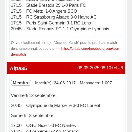
17:15 Stade Brestois 29 1-0 Paris FC
17:15 FC Metz 1-0 Angers SCO
17:15 RC Strasbourg Alsace 3-0 Havre AC
17:15 Paris Saint-Germain 3-1 RC Lens
20:45 Stade Rennais FC 1-1 Olympique Lyonnais
Ouvrez facilement un sujet "Jour de Match" pour le prochain match
de championnat, coupe etc -->
https://gitlab.com/froodge-group/jour-
de-match
Hors ligne
Alpa35
08-09-2025 08:10:04
#6
Membre
Inscrit(e): 24-08-2017
Messages: 1 007
Vendredi 12 septembre
20:45 Olympique de Marseille 3-0 FC Lorient
Samedi 13 septembre
17:00 OGC Nice 1-0 FC Nantes
21:05 AJ Auxerre 1-2 AS Monaco