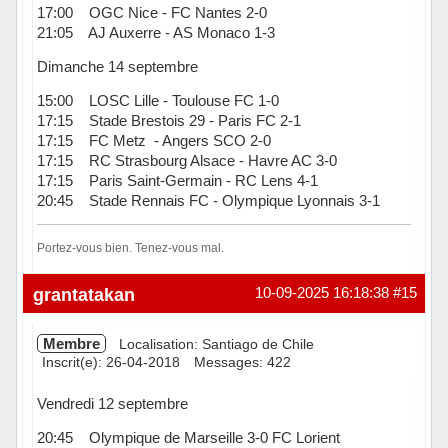
17:00 OGC Nice - FC Nantes 2-0
21:05 AJ Auxerre - AS Monaco 1-3
Dimanche 14 septembre
15:00 LOSC Lille - Toulouse FC 1-0
17:15 Stade Brestois 29 - Paris FC 2-1
17:15 FC Metz - Angers SCO 2-0
17:15 RC Strasbourg Alsace - Havre AC 3-0
17:15 Paris Saint-Germain - RC Lens 4-1
20:45 Stade Rennais FC - Olympique Lyonnais 3-1
Portez-vous bien. Tenez-vous mal.
Hors ligne
grantatakan
10-09-2025 16:18:38
#15
Membre
Localisation: Santiago de Chile
Inscrit(e): 26-04-2018
Messages: 422
Vendredi 12 septembre
20:45 Olympique de Marseille 3-0 FC Lorient