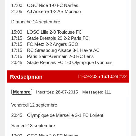
17:00 OGC Nice 1-0 FC Nantes
21:05 AJ Auxerre 1-2 AS Monaco
Dimanche 14 septembre
15:00 LOSC Lille 2-0 Toulouse FC
17:15 Stade Brestois 29 2-2 Paris FC
17:15 FC Metz 2-2 Angers SCO
17:15 RC Strasbourg Alsace 3-1 Havre AC
17:15 Paris Saint-Germain 2-0 RC Lens
20:45 Stade Rennais FC 1-0 Olympique Lyonnais
Hors ligne
Redselpman
11-09-2025 16:10:28
#22
Membre
Inscrit(e): 28-07-2015
Messages: 111
Vendredi 12 septembre
20:45 Olympique de Marseille 3-1 FC Lorient
Samedi 13 septembre
17:00 OGC Nice 2-0 FC Nantes