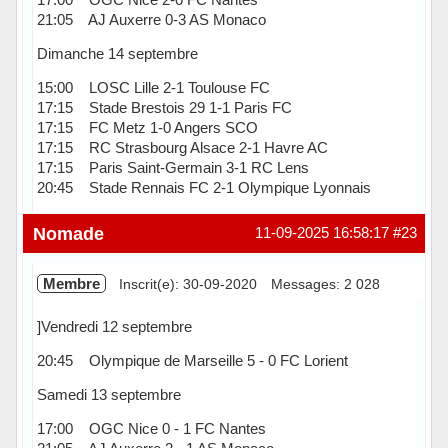
21:05 AJ Auxerre 0-3 AS Monaco
Dimanche 14 septembre
15:00 LOSC Lille 2-1 Toulouse FC
17:15 Stade Brestois 29 1-1 Paris FC
17:15 FC Metz 1-0 Angers SCO
17:15 RC Strasbourg Alsace 2-1 Havre AC
17:15 Paris Saint-Germain 3-1 RC Lens
20:45 Stade Rennais FC 2-1 Olympique Lyonnais
Hors ligne
Nomade
11-09-2025 16:58:17
#23
Membre
Inscrit(e): 30-09-2020
Messages: 2 028
]Vendredi 12 septembre
20:45 Olympique de Marseille 5 - 0 FC Lorient
Samedi 13 septembre
17:00 OGC Nice 0 - 1 FC Nantes