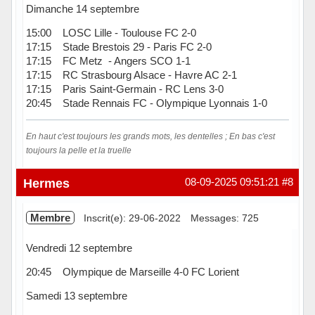
Dimanche 14 septembre
15:00 LOSC Lille - Toulouse FC 2-0
17:15 Stade Brestois 29 - Paris FC 2-0
17:15 FC Metz - Angers SCO 1-1
17:15 RC Strasbourg Alsace - Havre AC 2-1
17:15 Paris Saint-Germain - RC Lens 3-0
20:45 Stade Rennais FC - Olympique Lyonnais 1-0
En haut c'est toujours les grands mots, les dentelles ; En bas c'est
toujours la pelle et la truelle
Hors ligne
Hermes
08-09-2025 09:51:21
#8
Membre
Inscrit(e): 29-06-2022
Messages: 725
Vendredi 12 septembre
20:45 Olympique de Marseille 4-0 FC Lorient
Samedi 13 septembre