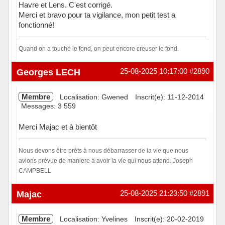
Havre et Lens. C'est corrigé.
Merci et bravo pour ta vigilance, mon petit test a
fonctionné!
Quand on a touché le fond, on peut encore creuser le fond.
Hors ligne
Georges LECH
25-08-2025 10:17:00
#2890
Membre
Localisation: Gwened
Inscrit(e): 11-12-2014
Messages: 3 559
Merci Majac et à bientôt
Nous devons être prêts à nous débarrasser de la vie que nous
avions prévue de maniere à avoir la vie qui nous attend. Joseph
CAMPBELL
Hors ligne
Majac
25-08-2025 21:23:50
#2891
Membre
Localisation: Yvelines
Inscrit(e): 20-02-2019