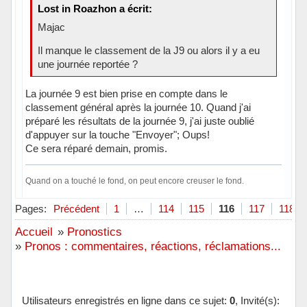
Lost in Roazhon a écrit:
Majac
Il manque le classement de la J9 ou alors il y a eu
une journée reportée ?
La journée 9 est bien prise en compte dans le
classement général après la journée 10. Quand j'ai
préparé les résultats de la journée 9, j'ai juste oublié
d'appuyer sur la touche "Envoyer"; Oups!
Ce sera réparé demain, promis.
Quand on a touché le fond, on peut encore creuser le fond.
Hors ligne
Pages:
Précédent
1
…
114
115
116
117
118
Accueil
»
Pronostics
»
Pronos : commentaires, réactions, réclamations...
Utilisateurs enregistrés en ligne dans ce sujet:
0
, Invité(s):