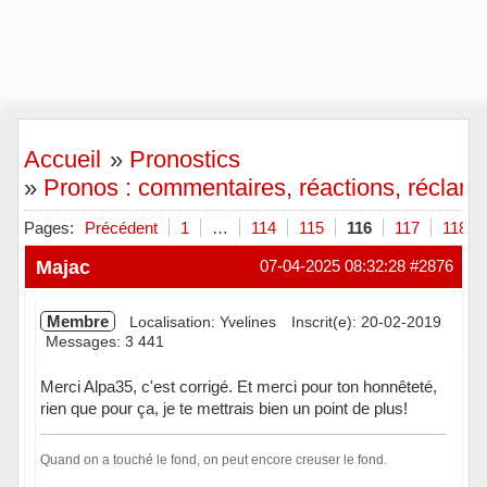
Accueil
»
Pronostics
»
Pronos : commentaires, réactions, réclamat
Pages:
Précédent
1
…
114
115
116
117
118
Majac
07-04-2025 08:32:28
#2876
Membre
Localisation: Yvelines
Inscrit(e): 20-02-2019
Messages: 3 441
Merci Alpa35, c'est corrigé. Et merci pour ton honnêteté,
rien que pour ça, je te mettrais bien un point de plus!
Quand on a touché le fond, on peut encore creuser le fond.