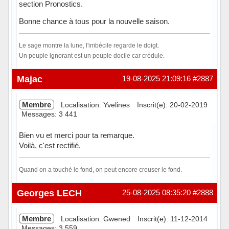
section Pronostics.
Bonne chance à tous pour la nouvelle saison.
Le sage montre la lune, l'imbécile regarde le doigt.
Un peuple ignorant est un peuple docile car crédule.
Hors ligne
Majac
19-08-2025 21:09:16
#2887
Membre
Localisation: Yvelines
Inscrit(e): 20-02-2019
Messages: 3 441
Bien vu et merci pour ta remarque.
Voilà, c'est rectifié.
Quand on a touché le fond, on peut encore creuser le fond.
Hors ligne
Georges LECH
25-08-2025 08:35:20
#2888
Membre
Localisation: Gwened
Inscrit(e): 11-12-2014
Messages: 3 559