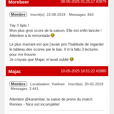
Morebeer
08-05-2025 01:25:17
#2879
Membre
Inscrit(e): 22-08-2019
Messages: 843
Yay !! 6pts !
Mon plus gros score de la saison. Elle est enfin lancée !
Attention à la remontada
Le plus marrant est que j’avais pris l’habitude de regarder
le tableau des scores par le bas. Il m’a fallu 3 lectures
pour me trouver.
Je croyais que Majac m’avait oublié
Hors ligne
Majac
10-05-2025 16:51:22
#2880
Membre
Localisation: Yvelines
Inscrit(e): 20-02-2019
Messages: 3 441
Attention @karambar, ta saisie de prono du match
Rennes - Nice est incomplète!