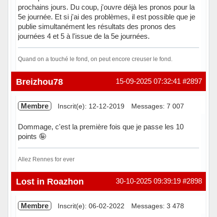
prochains jours. Du coup, j'ouvre déjà les pronos pour la
5e journée. Et si j'ai des problèmes, il est possible que je
publie simultanément les résultats des pronos des
journées 4 et 5 à l'issue de la 5e journées.
Quand on a touché le fond, on peut encore creuser le fond.
Hors ligne
Breizhou78
15-09-2025 07:32:41
#2897
Membre
Inscrit(e): 12-12-2019
Messages: 7 007
Dommage, c'est la première fois que je passe les 10
points 🤪
Allez Rennes for ever
Hors ligne
Lost in Roazhon
30-10-2025 09:39:19
#2898
Membre
Inscrit(e): 06-02-2022
Messages: 3 478