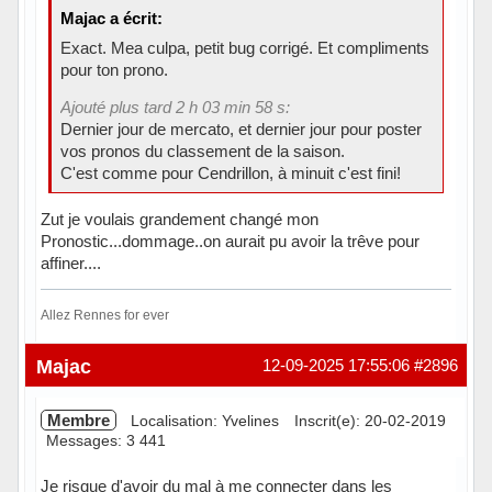
Majac a écrit:
Exact. Mea culpa, petit bug corrigé. Et compliments
pour ton prono.
Ajouté plus tard 2 h 03 min 58 s:
Dernier jour de mercato, et dernier jour pour poster
vos pronos du classement de la saison.
C'est comme pour Cendrillon, à minuit c'est fini!
Zut je voulais grandement changé mon
Pronostic...dommage..on aurait pu avoir la trêve pour
affiner....
Allez Rennes for ever
Hors ligne
Majac
12-09-2025 17:55:06
#2896
Membre
Localisation: Yvelines
Inscrit(e): 20-02-2019
Messages: 3 441
Je risque d'avoir du mal à me connecter dans les