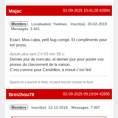
Majac
01-09-2025 10:41:28
#2894
Membre
Localisation: Yvelines
Inscrit(e): 20-02-2019
Messages: 3 441
Exact. Mea culpa, petit bug corrigé. Et compliments pour
ton prono.
Ajouté plus tard 2 h 03 min 58 s:
Dernier jour de mercato, et dernier jour pour poster vos
pronos du classement de la saison.
C'est comme pour Cendrillon, à minuit c'est fini!
Quand on a touché le fond, on peut encore creuser le fond.
Hors ligne
Breizhou78
02-09-2025 09:19:04
#2895
Membre
Inscrit(e): 12-12-2019
Messages: 7 007