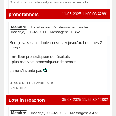
Quand on a touché le fond, on peut encore creuser le fond.
Hors ligne
pronorennois
11-05-2025 11:00:08
#2881
Membre
Localisation: Par dessus le marché
Inscrit(e): 21-02-2011
Messages: 11 352
Bon, je vais sans doute conserver jusqu'au bout mes 2
titres :
- meilleur pronostiqueur de résultats
- plus mauvais pronostiqueur de scores
ça ne s'invente pas
JE SUIS NÉ LE 27 AVRIL 2019
BREIZHILIA
Hors ligne
Lost in Roazhon
05-08-2025 11:25:30
#2882
Membre
Inscrit(e): 06-02-2022
Messages: 3 478