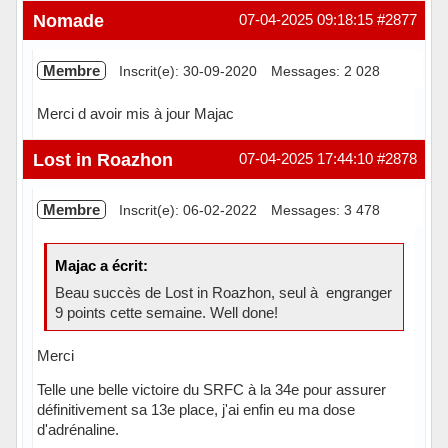
Hors ligne
Nomade
07-04-2025 09:18:15
#2877
Membre
Inscrit(e): 30-09-2020
Messages: 2 028
Merci d avoir mis à jour Majac
Hors ligne
Lost in Roazhon
07-04-2025 17:44:10
#2878
Membre
Inscrit(e): 06-02-2022
Messages: 3 478
Majac a écrit:
Beau succès de Lost in Roazhon, seul à engranger
9 points cette semaine. Well done!
Merci
Telle une belle victoire du SRFC à la 34e pour assurer
définitivement sa 13e place, j'ai enfin eu ma dose
d'adrénaline.