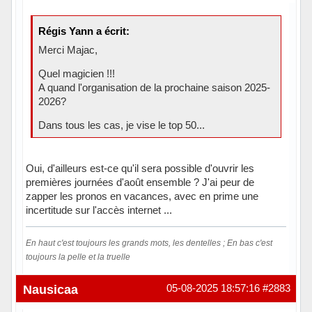
Régis Yann a écrit:
Merci Majac,
Quel magicien !!!
A quand l'organisation de la prochaine saison 2025-
2026?
Dans tous les cas, je vise le top 50...
Oui, d'ailleurs est-ce qu'il sera possible d'ouvrir les
premières journées d'août ensemble ? J'ai peur de
zapper les pronos en vacances, avec en prime une
incertitude sur l'accès internet ...
En haut c'est toujours les grands mots, les dentelles ; En bas c'est
toujours la pelle et la truelle
Hors ligne
Nausicaa
05-08-2025 18:57:16
#2883