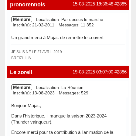
Hors ligne
pronorennois
15-08-2025 19:36:48
#2885
Membre
Localisation: Par dessus le marché
Inscrit(e): 21-02-2011
Messages: 11 352
Un grand merci à Majac de remettre le couvert
JE SUIS NÉ LE 27 AVRIL 2019
BREIZHILIA
Hors ligne
Le zoreil
19-08-2025 03:07:00
#2886
Membre
Localisation: La Réunion
Inscrit(e): 13-08-2023
Messages: 529
Bonjour Majac,
Dans l'historique, il manque la saison 2023-2024
(Thunder vainqueur).
Encore merci pour ta contribution à l'animation de la