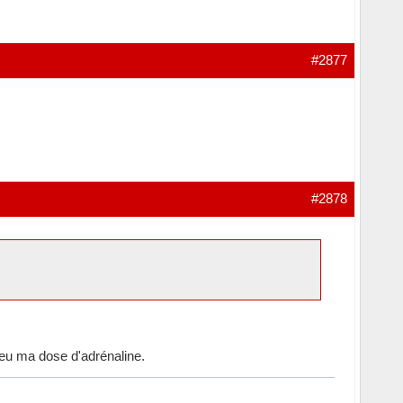
#2877
#2878
n eu ma dose d'adrénaline.