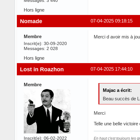
Messages: 3 440
Hors ligne
Nomade
07-04-2025 09:18:15
Membre
Merci d avoir mis à jo
Inscrit(e): 30-09-2020
Messages: 2 028
Hors ligne
Lost in Roazhon
07-04-2025 17:44:10
Membre
Majac a écrit:
Beau succès de Lo
Merci
Telle une belle victoir
Inscrit(e): 06-02-2022
En haut c'est toujours les gr