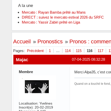
A la une
Mercato : Rayan Bamba prêté au Mans
DIRECT : suivez le mercato estival 2026 du SRFC
Mercato : Yassir Zabiri prêté en Liga
Accueil
»
Pronostics
»
Pronos : commenta
Pages:
Précédent
1
…
114
115
116
117
1
Majac
07-04-2025 08:32:28
Membre
Merci Alpa35, c'est cor
Quand on a touché le fond,
Localisation: Yvelines
Inscrit(e): 20-02-2019