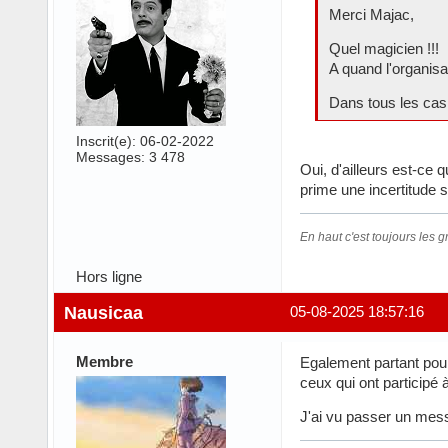
Merci Majac,
Quel magicien !!!
A quand l'organis
Dans tous les cas, 
Inscrit(e): 06-02-2022
Messages: 3 478
Oui, d'ailleurs est-ce
prime une incertitude su
En haut c'est toujours les gr
Hors ligne
Nausicaa
05-08-2025 18:57:16
Membre
Egalement partant pour
ceux qui ont participé 
J'ai vu passer un messa