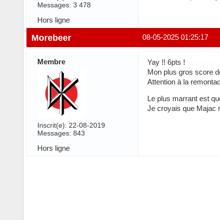
Messages: 3 478
Hors ligne
Morebeer
08-05-2025 01:25:17
Membre
Yay !! 6pts !
Mon plus gros score de 
Attention à la remont
Le plus marrant est que
Je croyais que Majac 
Inscrit(e): 22-08-2019
Messages: 843
Hors ligne