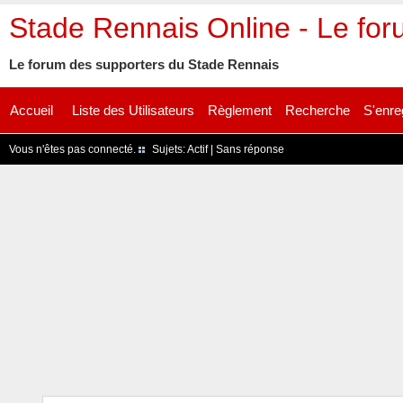
Stade Rennais Online - Le fo
Le forum des supporters du Stade Rennais
Accueil
Liste des Utilisateurs
Règlement
Recherche
S'enre
Vous n'êtes pas connecté.
Sujets:
Actif
|
Sans réponse