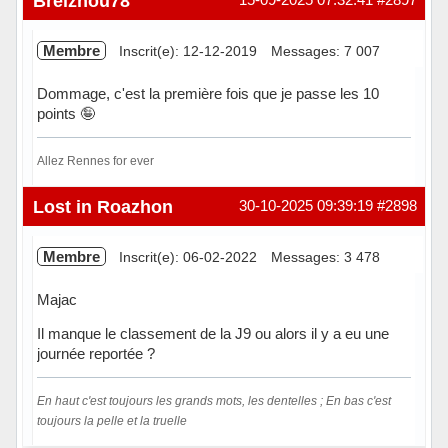
Breizhou78
Membre
Inscrit(e): 12-12-2019
Messages: 7 007
Dommage, c'est la première fois que je passe les 10
points 🤪
Allez Rennes for ever
Hors ligne
Lost in Roazhon
30-10-2025 09:39:19
#2898
Membre
Inscrit(e): 06-02-2022
Messages: 3 478
Majac
Il manque le classement de la J9 ou alors il y a eu une
journée reportée ?
En haut c'est toujours les grands mots, les dentelles ; En bas c'est
toujours la pelle et la truelle