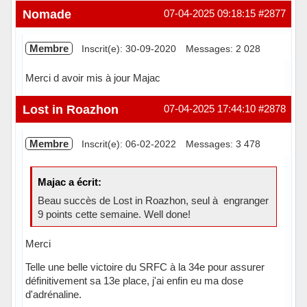
Hors ligne
Nomade
07-04-2025 09:18:15
#2877
Membre
Inscrit(e): 30-09-2020
Messages: 2 028
Merci d avoir mis à jour Majac
Hors ligne
Lost in Roazhon
07-04-2025 17:44:10
#2878
Membre
Inscrit(e): 06-02-2022
Messages: 3 478
Majac a écrit:
Beau succès de Lost in Roazhon, seul à engranger
9 points cette semaine. Well done!
Merci
Telle une belle victoire du SRFC à la 34e pour assurer
définitivement sa 13e place, j'ai enfin eu ma dose
d'adrénaline.