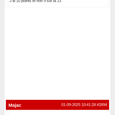
J'ai 10 points et non 9 sur la J3
Hors ligne
Majac
01-09-2025 10:41:28
#2894