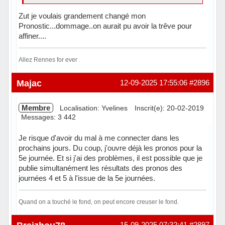
Zut je voulais grandement changé mon
Pronostic...dommage..on aurait pu avoir la trêve pour
affiner....
Allez Rennes for ever
Hors ligne
Majac
12-09-2025 17:55:06
#2896
Membre
Localisation: Yvelines
Inscrit(e): 20-02-2019
Messages: 3 442
Je risque d'avoir du mal à me connecter dans les
prochains jours. Du coup, j'ouvre déjà les pronos pour la
5e journée. Et si j'ai des problèmes, il est possible que je
publie simultanément les résultats des pronos des
journées 4 et 5 à l'issue de la 5e journées.
Quand on a touché le fond, on peut encore creuser le fond.
Hors ligne
15-09-2025 07:32:41
#2897