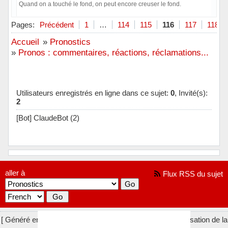
Quand on a touché le fond, on peut encore creuser le fond.
Hors ligne
Pages:
Précédent
1
…
114
115
116
117
118
Accueil
»
Pronostics
»
Pronos : commentaires, réactions, réclamations...
Utilisateurs enregistrés en ligne dans ce sujet:
0
, Invité(s):
2
[Bot] ClaudeBot (2)
aller à
Flux RSS du sujet
[ Généré en 0.037 secondes, 9 requêtes exécutées - Utilisation de la