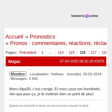
Accueil
»
Pronostics
»
Pronos : commentaires, réactions, réclamat
Pages:
Précédent
1
…
114
115
116
117
118
Majac
07-04-2025 08:32:28
#2876
Membre
Localisation: Yvelines
Inscrit(e): 20-02-2019
Messages: 3 442
Merci Alpa35, c'est corrigé. Et merci pour ton honnêteté,
rien que pour ça, je te mettrais bien un point de plus!
Quand on a touché le fond, on peut encore creuser le fond.