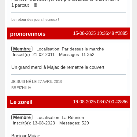
1 partout !!!
Le retour des jours heureux !
Hors ligne
pronorennois
15-08-2025 19:36:48
#2885
Membre
Localisation: Par dessus le marché
Inscrit(e): 21-02-2011
Messages: 11 352
Un grand merci à Majac de remettre le couvert
JE SUIS NÉ LE 27 AVRIL 2019
BREIZHILIA
Hors ligne
Le zoreil
19-08-2025 03:07:00
#2886
Membre
Localisation: La Réunion
Inscrit(e): 13-08-2023
Messages: 529
Bonjour Majac,