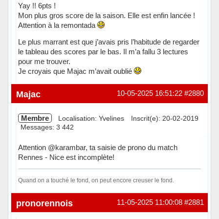
Yay !! 6pts !
Mon plus gros score de la saison. Elle est enfin lancée !
Attention à la remontada
Le plus marrant est que j’avais pris l’habitude de regarder
le tableau des scores par le bas. Il m’a fallu 3 lectures
pour me trouver.
Je croyais que Majac m’avait oublié
Hors ligne
Majac
10-05-2025 16:51:22
#2880
Membre
Localisation: Yvelines
Inscrit(e): 20-02-2019
Messages: 3 442
Attention @karambar, ta saisie de prono du match
Rennes - Nice est incomplète!
Quand on a touché le fond, on peut encore creuser le fond.
Hors ligne
pronorennois
11-05-2025 11:00:08
#2881