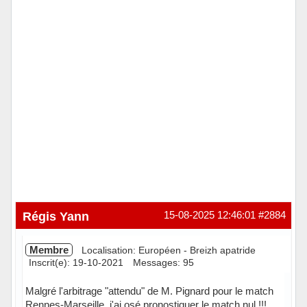
Régis Yann
15-08-2025 12:46:01
#2884
Membre
Localisation: Européen - Breizh apatride
Inscrit(e): 19-10-2021
Messages: 95
Malgré l'arbitrage "attendu" de M. Pignard pour le match
Rennes-Marseille, j'ai osé pronostiquer le match nul !!!