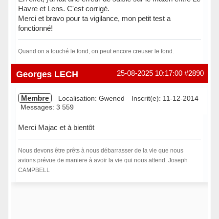
Havre et Lens. C'est corrigé.
Merci et bravo pour ta vigilance, mon petit test a
fonctionné!
Quand on a touché le fond, on peut encore creuser le fond.
Hors ligne
Georges LECH
25-08-2025 10:17:00
#2890
Membre
Localisation: Gwened
Inscrit(e): 11-12-2014
Messages: 3 559
Merci Majac et à bientôt
Nous devons être prêts à nous débarrasser de la vie que nous
avions prévue de maniere à avoir la vie qui nous attend. Joseph
CAMPBELL
Hors ligne